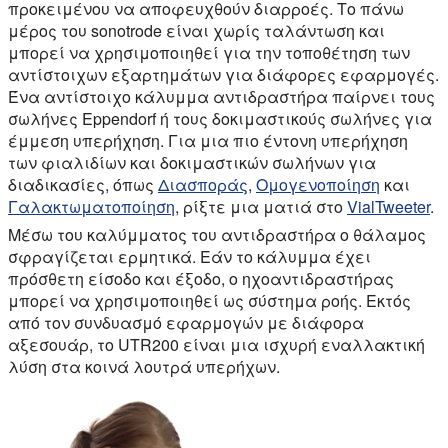
προκειμένου να αποφευχθούν διαρροές. Το πάνω
μέρος του sonotrode είναι χωρίς ταλάντωση και
μπορεί να χρησιμοποιηθεί για την τοποθέτηση των
αντίστοιχων εξαρτημάτων για διάφορες εφαρμογές.
Ένα αντίστοιχο κάλυμμα αντιδραστήρα παίρνει τους
σωλήνες Eppendorf ή τους δοκιμαστικούς σωλήνες για
έμμεση υπερήχηση. Για μια πιο έντονη υπερήχηση
των φιαλιδίων και δοκιμαστικών σωλήνων για
διαδικασίες, όπως
Διασποράς
,
Ομογενοποίηση
και
Γαλακτωματοποίηση
, ρίξτε μια ματιά στο
VialTweeter
.
Μέσω του καλύμματος του αντιδραστήρα ο θάλαμος
σφραγίζεται ερμητικά. Εάν το κάλυμμα έχει
πρόσθετη είσοδο και έξοδο, ο ηχοαντιδραστήρας
μπορεί να χρησιμοποιηθεί ως σύστημα ροής. Εκτός
από τον συνδυασμό εφαρμογών με διάφορα
αξεσουάρ, το UTR200 είναι μια ισχυρή εναλλακτική
λύση στα κοινά λουτρά υπερήχων.