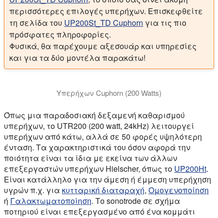
περισσότερες επιλογές υπερήχων. Επισκεφθείτε
τη σελίδα του
UP200St_TD Cuphorn
για τις πιο
πρόσφατες πληροφορίες.
Φυσικά, θα παρέχουμε αξεσουάρ και υπηρεσίες
και για τα δύο μοντέλα παρακάτω!
Υπερήχων Cuphorn (200 Watts)
Αυτό το βίντεο δείχνει το 200 watts υπερήχων cuphor
Όπως μια παραδοσιακή δεξαμενή καθαρισμού
υπερήχων, το UTR200 (200 watt, 24kHz) λειτουργεί
υπερήχων από κάτω, αλλά σε 50 φορές υψηλότερη
ένταση. Τα χαρακτηριστικά του όσον αφορά την
ποιότητα είναι τα ίδια με εκείνα των άλλων
επεξεργαστών υπερήχων Hielscher, όπως το
UP200Ht
.
Είναι κατάλληλο για την άμεση ή έμμεση υπερήχηση
υγρών π.χ. για
κυτταρική διαταραχή
,
Ομογενοποίηση
ή
Γαλακτωματοποίηση
. Το sonotrode σε σχήμα
ποτηριού είναι επεξεργασμένο από ένα κομμάτι