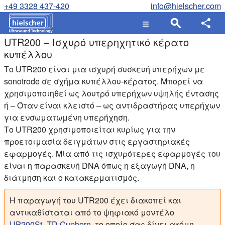
+49 3328 437-420
info@hielscher.com
UTR200 – Ισχυρό υπερηχητικό κέρατο
κυπέλλου
Το UTR200 είναι μια ισχυρή συσκευή υπερήχων με
sonotrode σε σχήμα κυπέλλου-κέρατος. Μπορεί να
χρησιμοποιηθεί ως λουτρό υπερήχων υψηλής έντασης
ή – Όταν είναι κλειστό – ως αντιδραστήρας υπερήχων
για ενσωματωμένη υπερήχηση.
Το UTR200 χρησιμοποιείται κυρίως για την
προετοιμασία δειγμάτων στις εργαστηριακές
εφαρμογές. Μία από τις ισχυρότερες εφαρμογές του
είναι η παρασκευή DNA όπως η εξαγωγή DNA, η
διάτμηση και ο κατακερματισμός.
Η παραγωγή του UTR200 έχει διακοπεί και
αντικαθίσταται από το ψηφιακό μοντέλο
UP200St_TD Cuphorn
, το οποίο σας δίνει ακόμη