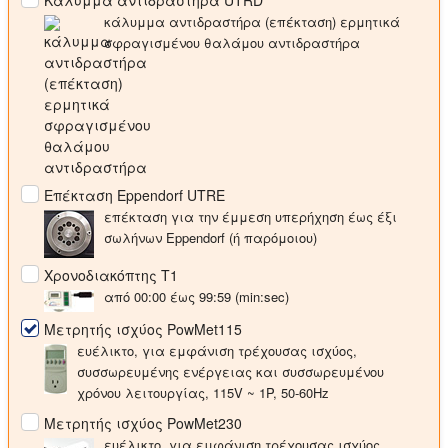
Κάλυμμα αντιδραστήρα UTRD
κάλυμμα αντιδραστήρα (επέκταση) ερμητικά
σφραγισμένου θαλάμου αντιδραστήρα
Επέκταση Eppendorf UTRE
επέκταση για την έμμεση υπερήχηση έως έξι
σωλήνων Eppendorf (ή παρόμοιου)
Χρονοδιακόπτης T1
από 00:00 έως 99:59 (min:sec)
Μετρητής ισχύος PowMet115
ευέλικτο, για εμφάνιση τρέχουσας ισχύος,
συσσωρευμένης ενέργειας και συσσωρευμένου
χρόνου λειτουργίας, 115V ~ 1P, 50-60Hz
Μετρητής ισχύος PowMet230
ευέλικτο, για εμφάνιση τρέχουσας ισχύος,