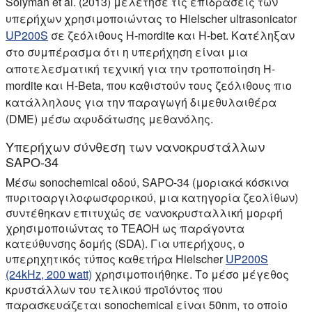
Solyman et al. (2013) μελέτησε τις επιδράσεις των
υπερήχων χρησιμοποιώντας το Hielscher ultrasonicator
UP200S
σε ζεόλιθους H-mordite και H-bet. Κατέληξαν
στο συμπέρασμα ότι η υπερήχηση είναι μια
αποτελεσματική τεχνική για την τροποποίηση H-
mordite και H-Beta, που καθιστούν τους ζεόλιθους πιο
κατάλληλους για την παραγωγή διμεθυλαιθέρα
(DME) μέσω αφυδάτωσης μεθανόλης.
Υπερήχων σύνθεση των νανοκρυστάλλων
SAPO-34
Μέσω sonochemical οδού, SAPO-34 (μοριακά κόσκινα
πυριτοαργιλοφωσφορικού, μια κατηγορία ζεολίθων)
συντέθηκαν επιτυχώς σε νανοκρυσταλλική μορφή
χρησιμοποιώντας το TEAOH ως παράγοντα
κατεύθυνσης δομής (SDA). Για υπερήχους, ο
υπερηχητικός τύπος καθετήρα Hielscher
UP200S
(24kHz, 200 watt)
χρησιμοποιήθηκε. Το μέσο μέγεθος
κρυστάλλων του τελικού προϊόντος που
παρασκευάζεται sonochemical είναι 50nm, το οποίο