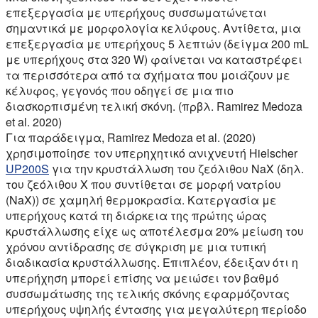
επεξεργασία με υπερήχους συσσωματώνεται
σημαντικά με μορφολογία κελύφους. Αντίθετα, μια
επεξεργασία με υπερήχους 5 λεπτών (δείγμα 200 mL
με υπερήχους στα 320 W) φαίνεται να καταστρέφει
τα περισσότερα από τα σχήματα που μοιάζουν με
κέλυφος, γεγονός που οδηγεί σε μια πιο
διασκορπισμένη τελική σκόνη. (πρβλ. Ramirez Medoza
et al. 2020)
Για παράδειγμα, Ramirez Medoza et al. (2020)
χρησιμοποίησε τον υπερηχητικό ανιχνευτή Hielscher
UP200S
για την κρυστάλλωση του ζεόλιθου NaX (δηλ.
του ζεόλιθου X που συντίθεται σε μορφή νατρίου
(NaX)) σε χαμηλή θερμοκρασία. Κατεργασία με
υπερήχους κατά τη διάρκεια της πρώτης ώρας
κρυστάλλωσης είχε ως αποτέλεσμα 20% μείωση του
χρόνου αντίδρασης σε σύγκριση με μια τυπική
διαδικασία κρυστάλλωσης. Επιπλέον, έδειξαν ότι η
υπερήχηση μπορεί επίσης να μειώσει τον βαθμό
συσσωμάτωσης της τελικής σκόνης εφαρμόζοντας
υπερήχους υψηλής έντασης για μεγαλύτερη περίοδο