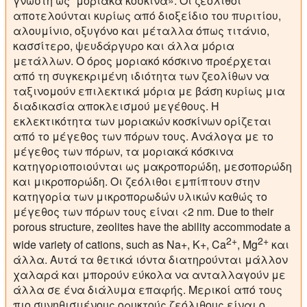
γνωστή ως “μοριακά κόσκινα». Οι ζεόλιθοι
αποτελούνται κυρίως από διοξείδιο του πυριτίου,
αλουμίνιο, οξυγόνο και μέταλλα όπως τιτάνιο,
κασσίτερο, ψευδάργυρο και άλλα μόρια
μετάλλων. Ο όρος μοριακό κόσκινο προέρχεται
από τη συγκεκριμένη ιδιότητα των ζεολίθων να
ταξινομούν επιλεκτικά μόρια με βάση κυρίως μια
διαδικασία αποκλεισμού μεγέθους. Η
εκλεκτικότητα των μοριακών κοσκίνων ορίζεται
από το μέγεθος των πόρων τους. Ανάλογα με το
μέγεθος των πόρων, τα μοριακά κόσκινα
κατηγοριοποιούνται ως μακροπορώδη, μεσοπορώδη
και μικροπορώδη. Οι ζεόλιθοι εμπίπτουν στην
κατηγορία των μικροπορωδών υλικών καθώς το
μέγεθος των πόρων τους είναι <2 nm. Due to their
porous structure, zeolites have the ability accommodate a
2+
2+
wide variety of cations, such as Na+, K+, Ca
, Mg
και
άλλα. Αυτά τα θετικά ιόντα διατηρούνται μάλλον
χαλαρά και μπορούν εύκολα να ανταλλαγούν με
άλλα σε ένα διάλυμα επαφής. Μερικοί από τους
πιο συνηθισμένους ορυκτούς ζεόλιθους είναι ο