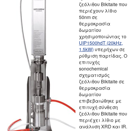
ζεόλιθου Bikitaite που
περιέχουν λίθιο
50nm σε
θερμοκρασία
δωματίου
χρησιμοποιώντας το
UIP1500hdT (20kHz,
1.5kW)
υπερήχων σε
ρύθμιση παρτίδας. Ο
επιτυχής
sonochemical
σχηματισμός
ζεόλιθου Bikitaite σε
θερμοκρασία
δωματίου
επιβεβαιώθηκε με
επιτυχή σύνθεση
ζεόλιθου Bikitaite που
περιέχει λίθιο με
ανάλυση XRD και IR.