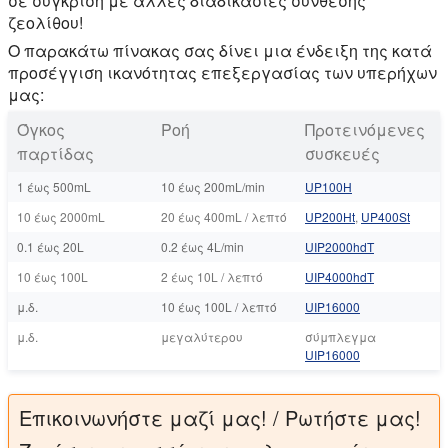
σε σύγκριση με άλλες διαδικασίες σύνθεσης
ζεολίθου!
Ο παρακάτω πίνακας σας δίνει μια ένδειξη της κατά
προσέγγιση ικανότητας επεξεργασίας των υπερήχων
μας:
Όγκος
Ροή
Προτεινόμενες
παρτίδας
συσκευές
1 έως 500mL
10 έως 200mL/min
UP100Η
10 έως 2000mL
20 έως 400mL / λεπτό
UP200Ht
,
UP400St
0.1 έως 20L
0.2 έως 4L/min
UIP2000hdT
10 έως 100L
2 έως 10L / λεπτό
UIP4000hdT
μ.δ.
10 έως 100L / λεπτό
UIP16000
μ.δ.
μεγαλύτερου
σύμπλεγμα
UIP16000
Επικοινωνήστε μαζί μας! / Ρωτήστε μας!