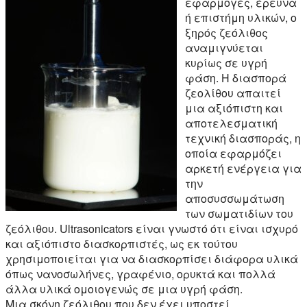
εφαρμογές, έρευνα
ή επιστήμη υλικών, ο
ξηρός ζεόλιθος
αναμιγνύεται
κυρίως σε υγρή
φάση. Η διασπορά
ζεολίθου απαιτεί
μια αξιόπιστη και
αποτελεσματική
τεχνική διασποράς, η
οποία εφαρμόζει
αρκετή ενέργεια για
την
αποσυσσωμάτωση
των σωματιδίων του
ζεόλιθου. Ultrasonicators είναι γνωστό ότι είναι ισχυρό
και αξιόπιστο διασκορπιστές, ως εκ τούτου
χρησιμοποιείται για να διασκορπίσει διάφορα υλικά
όπως νανοσωλήνες, γραφένιο, ορυκτά και πολλά
άλλα υλικά ομοιογενώς σε μια υγρή φάση.
Μια σκόνη ζεόλιθου που δεν έχει υποστεί