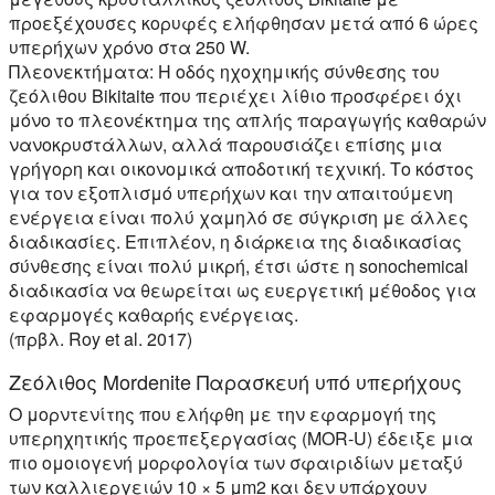
προεξέχουσες κορυφές ελήφθησαν μετά από 6 ώρες
υπερήχων χρόνο στα 250 W.
Πλεονεκτήματα:
Η οδός ηχοχημικής σύνθεσης του
ζεόλιθου Bikitaite που περιέχει λίθιο προσφέρει όχι
μόνο το πλεονέκτημα της απλής παραγωγής καθαρών
νανοκρυστάλλων, αλλά παρουσιάζει επίσης μια
γρήγορη και οικονομικά αποδοτική τεχνική. Το κόστος
για τον εξοπλισμό υπερήχων και την απαιτούμενη
ενέργεια είναι πολύ χαμηλό σε σύγκριση με άλλες
διαδικασίες. Επιπλέον, η διάρκεια της διαδικασίας
σύνθεσης είναι πολύ μικρή, έτσι ώστε η sonochemical
διαδικασία να θεωρείται ως ευεργετική μέθοδος για
εφαρμογές καθαρής ενέργειας.
(πρβλ. Roy et al. 2017)
Ζεόλιθος Mordenite Παρασκευή υπό υπερήχους
Ο μορντενίτης που ελήφθη με την εφαρμογή της
υπερηχητικής προεπεξεργασίας (MOR-U) έδειξε μια
πιο ομοιογενή μορφολογία των σφαιριδίων μεταξύ
των καλλιεργειών 10 × 5 μm2 και δεν υπάρχουν