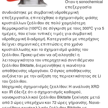
Όταν η sonochemical
επεξεργασία
συνδυάστηκε με συμβατική υδροθερμική
επεξεργασία, επιτεύχθηκε ο σχηματισμός φάσης
κρυστάλλων ζεόλιθου σε πολύ χαμηλότερη
θερμοκρασία (100ºC) σε σύγκριση με τους 300ºC για 5
ημέρες, που είναι τυπικές τιμές για συμβατική
υδροθερμική διαδρομή. Κατεργασία με υπερήχους
δείχνει σημαντικές επιπτώσεις στο χρόνο
κρυστάλλωσης και το σχηματισμό φάσης του
ζεόλιθου. Προκειμένου να αξιολογηθεί η
λειτουργικότητα του υπερηχητικά συντιθέμενου
ζεόλιθου Bikitaite, διερευνήθηκε η ικανότητα
αποθήκευσης υδρογόνου. Ο όγκος αποθήκευσης
αυξάνεται με την αύξηση της περιεκτικότητας σε Li
του ζεόλιθου.
Ισοχημικός σχηματισμός ζεολίθου:
Η ανάλυση XRD
και IR έδειξε ότι ο σχηματισμός καθαρού,
νανοκρυσταλλικού ζεόλιθου Bikitaite ξεκίνησε μετά
από 3 ώρες υπερήχων και 72 ώρες γήρανσης. Νανο-
μεγέθους κρυσταλλικός ζεόλιθος Bikitaite με