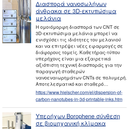
Διασπορά νανοσωλήνων
άνθρακα σε 3D-εκτυπώσιμα
μελάνια
Η ομοιόμορφη διασπορά των CNT σε
3D-εκτυπώσιμα μελάνια μπορεί να
ενισχύσει τις ιδιότητες του μελανιού
και να επιτρέψει νέες εφαρμογές σε
διάφορους τομείς. Καθετήρας-τύπου
υπερήχους είναι μια εξαιρετικά
αξιόπιστη τεχνική διασποράς για την
παραγωγή σταθερών
νανοεναιωρημάτων CNTs σε πολυμερή.
Αποτελεσματικό και σταθερό…
https://www.hielscher.com/el/dispersion-of-
carbon-nanotubes-in-3d-printable-inks.htm
Υπερήχων Borophene σύνθεση
σε βιομηχανική κλίμακα