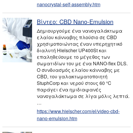
nanocrystal-self-assembly.htm
Βίντεο: CBD Nano-Emulsion
Δημιουργούμε ένα νανογαλάκτωμα
ελαίου κάνναβης πλούσιο σε CBD
χρησιμοποιώντας έναν υπερηχητικό
διαλυτή Hielscher UP400St και
επαληθεύουμε το μέγεθος των
σωματιδίων του με ένα NANO-flex DLS.
Ο συνδυασμός ελαίου κάνναβης με
CBD, του γαλακτωματοποιητή
StuphCorp και νερού στους 60 °C
παράγει ένα ημιδιαφανές
νανογαλάκτωμα σε λίγα μόλις λεπτά.
…
https://www.hielscher.com/el/video-cbd-
nano-emulsion.htm