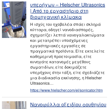
υπερήχων – Hielscher Ultrasonics
| Από το εργαστήριο στη
βιομηχανική κλίμακα
Η ισχύς του ηχοβολέα σπάει σκληρά
κύτταρα, οδηγεί νανοδιασπορές,
σχηματίζει λεπτά νανογαλακτώματα
και μετατρέπει υποσχόμενες
εργαστηριακές εργασίες σε
πραγματικά προϊόντα. Είτε εκτελείτε
καθημερινή προετοιμασία, είτε
κυνηγάτε κατανομές μεγέθους
σωματιδίων, είτε δοκιμάζετε
υπερήχους στην τάξη, είτε σχεδιάζετε
μια διαδικασία εκκίνησης, η Hielscher
Ultrasonics…
https://www.hielscher.com/el/sonicator.htm
Νανοφύλλα οξειδίου ρουθηνίου