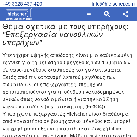
+49 3328 437-420
info@hielscher.com
Θέμα σχετικά με τους υπερήχους:
"
Επεξεργασία νανοϋλικών
υπερήχων
"
Υπερήχηση υψηλής απόδοσης είναι μια καθιερωμένη
τεχνική για τη μείωση του μεγέθους των σωματιδίων
σε νανο-μεγέθους διασπορές και γαλακτώματα.
Εκτός από την κατανομή λεπτού μεγέθους των
σωματιδίων, οι επεξεργαστές υπερήχων
χρησιμοποιούνται για τη σύνθεση νανοδομημένων
υλικών όπως νανοδιαμάντια ή για την καθίζηση
νανοσωματιδίων (π.χ. μαγνητίτης (Fe3O4)).
Υπερήχων επεξεργαστές Hielscher είναι διαθέσιμα
από εργαστήριο σε βιομηχανικό μέγεθος και μπορεί
να χρησιμοποιηθεί για παρτίδα και συνεχή inline
κατεργασία με υπερήχους. Μάθετε πώς κατεργασία