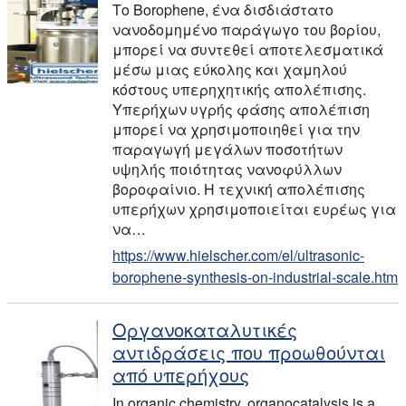
Το Borophene, ένα δισδιάστατο
νανοδομημένο παράγωγο του βορίου,
μπορεί να συντεθεί αποτελεσματικά
μέσω μιας εύκολης και χαμηλού
κόστους υπερηχητικής απολέπισης.
Υπερήχων υγρής φάσης απολέπιση
μπορεί να χρησιμοποιηθεί για την
παραγωγή μεγάλων ποσοτήτων
υψηλής ποιότητας νανοφύλλων
βοροφαίνιο. Η τεχνική απολέπισης
υπερήχων χρησιμοποιείται ευρέως για
να…
https://www.hielscher.com/el/ultrasonic-
borophene-synthesis-on-industrial-scale.htm
Οργανοκαταλυτικές
αντιδράσεις που προωθούνται
από υπερήχους
In organic chemistry, organocatalysis is a