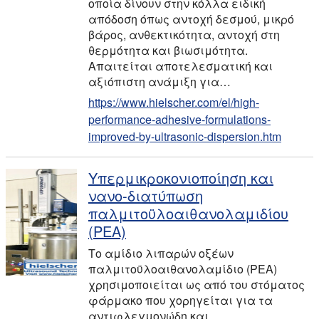
οποία δίνουν στην κόλλα ειδική
απόδοση όπως αντοχή δεσμού, μικρό
βάρος, ανθεκτικότητα, αντοχή στη
θερμότητα και βιωσιμότητα.
Απαιτείται αποτελεσματική και
αξιόπιστη ανάμιξη για…
https://www.hielscher.com/el/high-
performance-adhesive-formulations-
improved-by-ultrasonic-dispersion.htm
Υπερμικροκονιοποίηση και
νανο-διατύπωση
παλμιτοϋλοαιθανολαμιδίου
(PEA)
Το αμίδιο λιπαρών οξέων
παλμιτοϋλοαιθανολαμίδιο (PEA)
χρησιμοποιείται ως από του στόματος
φάρμακο που χορηγείται για τα
αντιφλεγμονώδη και