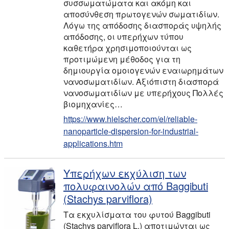
συσσωματώματα και ακόμη και
αποσύνθεση πρωτογενών σωματιδίων.
Λόγω της απόδοσης διασποράς υψηλής
απόδοσης, οι υπερήχων τύπου
καθετήρα χρησιμοποιούνται ως
προτιμώμενη μέθοδος για τη
δημιουργία ομοιογενών εναιωρημάτων
νανοσωματιδίων. Αξιόπιστη διασπορά
νανοσωματιδίων με υπερήχους Πολλές
βιομηχανίες…
https://www.hielscher.com/el/reliable-
nanoparticle-dispersion-for-industrial-
applications.htm
Υπερήχων εκχύλιση των
πολυφαινολών από Baggibuti
(Stachys parviflora)
Τα εκχυλίσματα του φυτού Baggibuti
(Stachys parviflora L.) αποτιμώνται ως