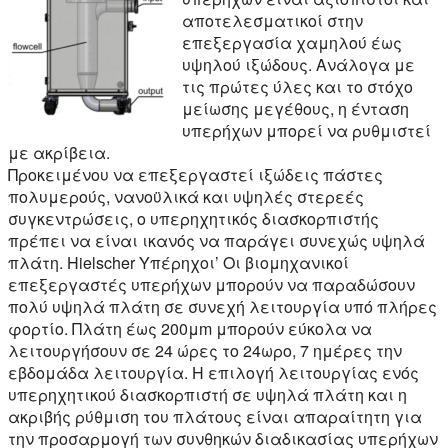
αποτελεσματικοί στην
επεξεργασία χαμηλού έως
υψηλού ιξώδους. Ανάλογα με
τις πρώτες ύλες και το στόχο
μείωσης μεγέθους, η ένταση
υπερήχων μπορεί να ρυθμιστεί
με ακρίβεια.
Προκειμένου να επεξεργαστεί ιξώδεις πάστες
πολυμερούς, νανοϋλικά και υψηλές στερεές
συγκεντρώσεις, ο υπερηχητικός διασκορπιστής
πρέπει να είναι ικανός να παράγει συνεχώς υψηλά
πλάτη. Hielscher Υπέρηχοι’ Οι βιομηχανικοί
επεξεργαστές υπερήχων μπορούν να παραδώσουν
πολύ υψηλά πλάτη σε συνεχή λειτουργία υπό πλήρες
φορτίο. Πλάτη έως 200μm μπορούν εύκολα να
λειτουργήσουν σε 24 ώρες το 24ωρο, 7 ημέρες την
εβδομάδα λειτουργία. Η επιλογή λειτουργίας ενός
υπερηχητικού διασκορπιστή σε υψηλά πλάτη και η
ακριβής ρύθμιση του πλάτους είναι απαραίτητη για
την προσαρμογή των συνθηκών διαδικασίας υπερήχων