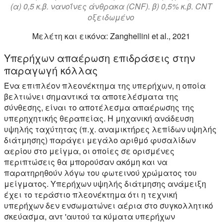
(α) 0,5 κ.β. νανοΐνες άνθρακα (CNF). β) 0,5% κ.β. CNT
οξειδωμένο
Μελέτη και εικόνα: Zanghellini et al., 2021
Υπερήχων απαέρωση επιδράσεις στην
παραγωγή κόλλας
Ένα επιπλέον πλεονέκτημα της υπερήχων, η οποία
βελτιώνει σημαντικά τα αποτελέσματα της
σύνθεσης, είναι το αποτέλεσμα απαέρωσης της
υπερηχητικής θεραπείας. Η μηχανική ανάδευση
υψηλής ταχύτητας (π.χ. αναμικτήρες λεπίδων υψηλής
διάτμησης) παράγει μεγάλο αριθμό φυσαλίδων
αερίου στο μείγμα, οι οποίες σε ορισμένες
περιπτώσεις θα μπορούσαν ακόμη και να
παρατηρηθούν λόγω του φωτεινού χρώματος του
μείγματος. Υπερήχων υψηλής διάτμησης ανάμειξη
έχει το τεράστιο πλεονέκτημα ότι η τεχνική
υπερήχων δεν ενσωματώνει αέρια στο συγκολλητικό
σκεύασμα, αντ 'αυτού τα κύματα υπερήχων