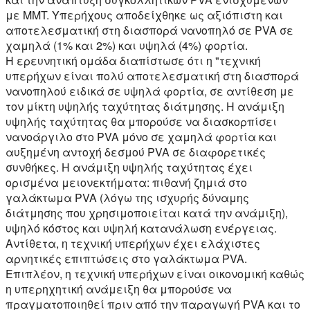
με MMT. Υπερήχους αποδείχθηκε ως αξιόπιστη και
αποτελεσματική στη διασπορά νανοπηλό σε PVA σε
χαμηλά (1% και 2%) και υψηλά (4%) φορτία.
Η ερευνητική ομάδα διαπίστωσε ότι η "τεχνική
υπερήχων είναι πολύ αποτελεσματική στη διασπορά
νανοπηλού ειδικά σε υψηλά φορτία, σε αντίθεση με
τον μίκτη υψηλής ταχύτητας διάτμησης. Η ανάμιξη
υψηλής ταχύτητας θα μπορούσε να διασκορπίσει
νανοάργιλο στο PVA μόνο σε χαμηλά φορτία και
αυξημένη αντοχή δεσμού PVA σε διαφορετικές
συνθήκες. Η ανάμιξη υψηλής ταχύτητας έχει
ορισμένα μειονεκτήματα: πιθανή ζημιά στο
γαλάκτωμα PVA (λόγω της ισχυρής δύναμης
διάτμησης που χρησιμοποιείται κατά την ανάμιξη),
υψηλό κόστος και υψηλή κατανάλωση ενέργειας.
Αντίθετα, η τεχνική υπερήχων έχει ελάχιστες
αρνητικές επιπτώσεις στο γαλάκτωμα PVA.
Επιπλέον, η τεχνική υπερήχων είναι οικονομική καθώς
η υπερηχητική ανάμειξη θα μπορούσε να
πραγματοποιηθεί πριν από την παραγωγή PVA και το