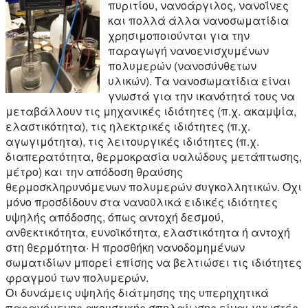
πυριτίου, νανοάργιλος, νανοΐνες
και πολλά άλλα νανοσωματίδια
χρησιμοποιούνται για την
παραγωγή νανοενισχυμένων
πολυμερών (νανοσύνθετων
υλικών). Τα νανοσωματίδια είναι
γνωστά για την ικανότητά τους να
μεταβάλλουν τις μηχανικές ιδιότητες (π.χ. ακαμψία,
ελαστικότητα), τις ηλεκτρικές ιδιότητες (π.χ.
αγωγιμότητα), τις λειτουργικές ιδιότητες (π.χ.
διαπερατότητα, θερμοκρασία υαλώδους μετάπτωσης,
μέτρο) και την απόδοση θραύσης
θερμοσκληρυνόμενων πολυμερών συγκολλητικών. Όχι
μόνο προσδίδουν στα νανοϋλικά ειδικές ιδιότητες
υψηλής απόδοσης, όπως αντοχή δεσμού,
ανθεκτικότητα, ευνοϊκότητα, ελαστικότητα ή αντοχή
στη θερμότητα· Η προσθήκη νανοδομημένων
σωματιδίων μπορεί επίσης να βελτιώσει τις ιδιότητες
φραγμού των πολυμερών.
Οι δυνάμεις υψηλής διάτμησης της υπερηχητικά
παραγόμενης ακουστικής σπηλαίωσης είναι γνωστές