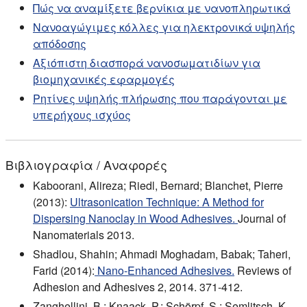
Πώς να αναμίξετε βερνίκια με νανοπληρωτικά
Νανοαγώγιμες κόλλες για ηλεκτρονικά υψηλής
απόδοσης
Αξιόπιστη διασπορά νανοσωματιδίων για
βιομηχανικές εφαρμογές
Ρητίνες υψηλής πλήρωσης που παράγονται με
υπερήχους ισχύος
Βιβλιογραφία / Αναφορές
Kaboorani, Alireza; Riedl, Bernard; Blanchet, Pierre
(2013):
Ultrasonication Technique: A Method for
Dispersing Nanoclay in Wood Adhesives.
Journal of
Nanomaterials 2013.
Shadlou, Shahin; Ahmadi Moghadam, Babak; Taheri,
Farid (2014):
Nano-Enhanced Adhesives.
Reviews of
Adhesion and Adhesives 2, 2014. 371-412.
Zanghellini, B.; Knaack, P.; Schörpf, S.; Semlitsch, K.-