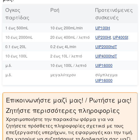
Όγκος
Ροή
Προτεινόμενες
παρτίδας
συσκευές
1 έως 500mL
10 έως 200mL/min
UP100Η
10 έως 2000mL
20 έως 400mL / λεπτό
UP200Ht
,
UP400St
0.1 έως 20L
0.2 έως 4L/min
UIP2000hdT
10 έως 100L
2 έως 10L / λεπτό
UIP4000hdT
μ.δ.
10 έως 100L / λεπτό
UIP16000
μ.δ.
μεγαλύτερου
σύμπλεγμα
UIP16000
Επικοινωνήστε μαζί μας! / Ρωτήστε μας!
Ζητήστε περισσότερες πληροφορίες
Χρησιμοποιήστε την παρακάτω φόρμα για να
ζητήσετε πρόσθετες πληροφορίες σχετικά με τους
επεξεργαστές υπερήχων, τις εφαρμογές και την τιμή.
Θα χαρούμε να συζητήσουμε τη διαδικασία σας μαζί