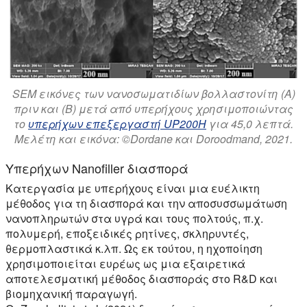
SEM εικόνες των νανοσωματιδίων βολλαστονίτη (Α)
πριν και (Β) μετά από υπερήχους χρησιμοποιώντας
το
υπερήχων επεξεργαστή UP200H
για 45,0 λεπτά.
Μελέτη και εικόνα: ©Dordane και Doroodmand, 2021.
Υπερήχων Nanofiller διασπορά
Κατεργασία με υπερήχους είναι μια ευέλικτη
μέθοδος για τη διασπορά και την αποσυσσωμάτωση
νανοπληρωτών στα υγρά και τους πολτούς, π.χ.
πολυμερή, εποξειδικές ρητίνες, σκληρυντές,
θερμοπλαστικά κ.λπ. Ως εκ τούτου, η ηχοποίηση
χρησιμοποιείται ευρέως ως μια εξαιρετικά
αποτελεσματική μέθοδος διασποράς στο R&D και
βιομηχανική παραγωγή.