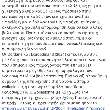
παραγωγή τσιμέντου, γυαλιού, τούβλου και
κεραμιδιού στον κατασκευαστικό κλάδο, ως ροή στη
χύτευση χάλυβα καθώς και ως πρόσθετο στην
κατασκευή επικαλύψεων και χρωμάτων. Για
παράδειγμα, ο βολλαστονίτης παρέχει ενίσχυση,
σκλήρυνση, χαμηλή απορρόφηση λαδιού και άλλες
βελτιώσεις. Προκειμένου να αποκτηθούν άριστες
ενισχυτικές ιδιότητες του βολλαστονίτη, είναι
απαραίτητη η αποσυσσωμάτωση νανοκλίμακας και η
ομοιόμορφη διασπορά.
Οι Dordane και Doroodmand (2021) απέδειξαν στις
μελέτες τους ότι η υπερηχητική διασπορά είναι ένας
πολύ σημαντικός παράγοντας που επηρεάζει
σημαντικά το μέγεθος και τη μορφολογία των
νανοσωματιδίων βολλαστονίτη. Για να αξιολογηθεί η
συμβολή της υπερήχησης στη νανο-διασπορά
wollastonite, η ερευνητική ομάδα συνέθεσε
νανοσωματίδια wollastonite με και χωρίς την
εφαρμογή υπερήχων υψηλής ισχύος. Για τις δοκιμές
υπερήχων τους, οι ερευνητές χρησιμοποίησαν το
υπερήχων επεξεργαστή UP200H (Hielscher Υπέρηχοι)