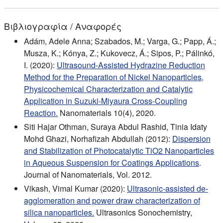
Βιβλιογραφία / Αναφορές
Adám, Adele Anna; Szabados, M.; Varga, G.; Papp, Á.;
Musza, K.; Kónya, Z.; Kukovecz, Á.; Sipos, P.; Pálinkó,
I. (2020):
Ultrasound-Assisted Hydrazine Reduction
Method for the Preparation of Nickel Nanoparticles,
Physicochemical Characterization and Catalytic
Application in Suzuki-Miyaura Cross-Coupling
Reaction.
Nanomaterials 10(4), 2020.
Siti Hajar Othman, Suraya Abdul Rashid, Tinia Idaty
Mohd Ghazi, Norhafizah Abdullah (2012):
Dispersion
and Stabilization of Photocatalytic TiO2 Nanoparticles
in Aqueous Suspension for Coatings Applications
.
Journal of Nanomaterials, Vol. 2012.
Vikash, Vimal Kumar (2020):
Ultrasonic-assisted de-
agglomeration and power draw characterization of
silica nanoparticles.
Ultrasonics Sonochemistry,