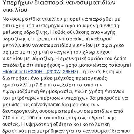
Υπερήχων διασπορά νανοσωματιδίων
νικελίου
Νανοσωματίδια νικελίου μπορεί να παραχθεί με
επιτυχία μέσω υπερήχων-αφομοιωμένη σύνθεση
μείωσης υδραζίνης. Η οδός σύνθεσης αναγωγής
υδραζίνης επιτρέπει την παρασκευή καθαρού
μεταλλικού νανοσωματιδίου νικελίου με σφαιρικό
σχήμα με τη χημική αναγωγή του χλωριούχου
νικελίου με υδραζίνη. Η ερευνητική ομάδα του Adám
απέδειξε ότι υπερήχους – χρησιμοποιώντας το κουμπί
Hielscher UP200HT (200W, 26kHz)
– ήταν σε θέση να
διατηρήσει ένα μέσο μέγεθος πρωτογενούς
κρυσταλλίτη (7-8 nm) ανεξάρτητα από την
εφαρμοζόμενη θερμοκρασία, ενώ η χρήση έντονων
και μικρότερων περιόδων υπερήχων θα μπορούσε να
μειώσει τις solvodynamic διαμέτρους των
δευτερογενών, συσσωματωμένων σωματιδίων από
710 nm σε 190 nm απουσία επιφανειοδραστικής
ουσίας. Η υψηλότερη οξύτητα και καταλυτική
δραστικότητα μετρήθηκαν για τα νανοσωματίδια που