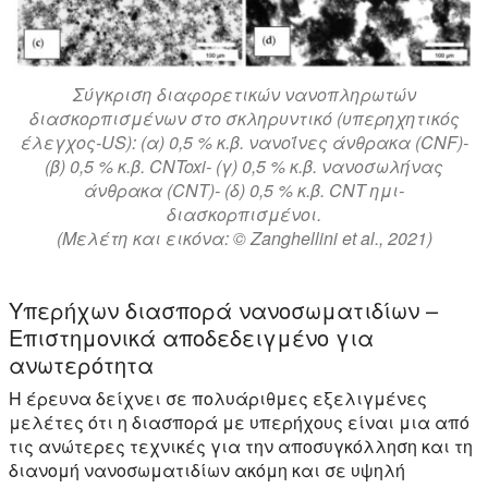
Σύγκριση διαφορετικών νανοπληρωτών
διασκορπισμένων στο σκληρυντικό (υπερηχητικός
έλεγχος-US): (α) 0,5 % κ.β. νανοΐνες άνθρακα (CNF)-
(β) 0,5 % κ.β. CNToxi- (γ) 0,5 % κ.β. νανοσωλήνας
άνθρακα (CNT)- (δ) 0,5 % κ.β. CNT ημι-
διασκορπισμένοι.
(Μελέτη και εικόνα: © Zanghellini et al., 2021)
Υπερήχων διασπορά νανοσωματιδίων –
Επιστημονικά αποδεδειγμένο για
ανωτερότητα
Η έρευνα δείχνει σε πολυάριθμες εξελιγμένες
μελέτες ότι η διασπορά με υπερήχους είναι μια από
τις ανώτερες τεχνικές για την αποσυγκόλληση και τη
διανομή νανοσωματιδίων ακόμη και σε υψηλή