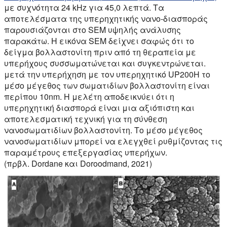
με συχνότητα 24 kHz για 45,0 λεπτά. Τα
αποτελέσματα της υπερηχητικής νανο-διασποράς
παρουσιάζονται στο SEM υψηλής ανάλυσης
παρακάτω. Η εικόνα SEM δείχνει σαφώς ότι το
δείγμα βολλαστονίτη πριν από τη θεραπεία με
υπερήχους συσσωματώνεται και συγκεντρώνεται.
μετά την υπερήχηση με τον υπερηχητικό UP200H το
μέσο μέγεθος των σωματιδίων βολλαστονίτη είναι
περίπου 10nm. Η μελέτη αποδεικνύει ότι η
υπερηχητική διασπορά είναι μια αξιόπιστη και
αποτελεσματική τεχνική για τη σύνθεση
νανοσωματιδίων βολλαστονίτη. Το μέσο μέγεθος
νανοσωματιδίων μπορεί να ελεγχθεί ρυθμίζοντας τις
παραμέτρους επεξεργασίας υπερήχων.
(πρβλ. Dordane και Doroodmand, 2021)