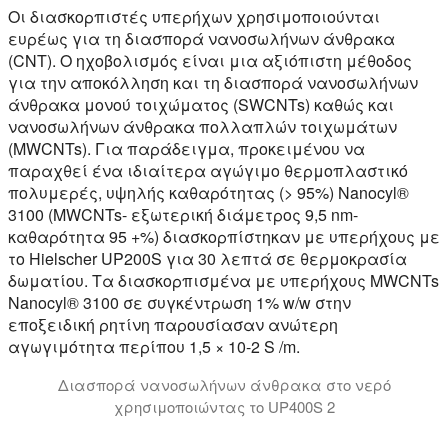
Οι διασκορπιστές υπερήχων χρησιμοποιούνται
ευρέως για τη διασπορά νανοσωλήνων άνθρακα
(CNT). Ο ηχοβολισμός είναι μια αξιόπιστη μέθοδος
για την αποκόλληση και τη διασπορά νανοσωλήνων
άνθρακα μονού τοιχώματος (SWCNTs) καθώς και
νανοσωλήνων άνθρακα πολλαπλών τοιχωμάτων
(MWCNTs). Για παράδειγμα, προκειμένου να
παραχθεί ένα ιδιαίτερα αγώγιμο θερμοπλαστικό
πολυμερές, υψηλής καθαρότητας (> 95%) Nanocyl®
3100 (MWCNTs- εξωτερική διάμετρος 9,5 nm-
καθαρότητα 95 +%) διασκορπίστηκαν με υπερήχους με
το Hielscher UP200S για 30 λεπτά σε θερμοκρασία
δωματίου. Τα διασκορπισμένα με υπερήχους MWCNTs
Nanocyl® 3100 σε συγκέντρωση 1% w/w στην
εποξειδική ρητίνη παρουσίασαν ανώτερη
αγωγιμότητα περίπου 1,5 × 10-2 S /m.
Διασπορά νανοσωλήνων άνθρακα στο νερό
χρησιμοποιώντας το UP400S 2
Υπερήχων διασπορά νανοσωλήνων άνθρακα: Ο υπερηχητι