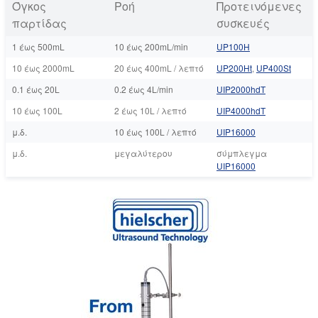
Όγκος
Ροή
Προτεινόμενες
παρτίδας
συσκευές
1 έως 500mL
10 έως 200mL/min
UP100Η
10 έως 2000mL
20 έως 400mL / λεπτό
UP200Ht
,
UP400St
0.1 έως 20L
0.2 έως 4L/min
UIP2000hdT
10 έως 100L
2 έως 10L / λεπτό
UIP4000hdT
μ.δ.
10 έως 100L / λεπτό
UIP16000
μ.δ.
μεγαλύτερου
σύμπλεγμα
UIP16000