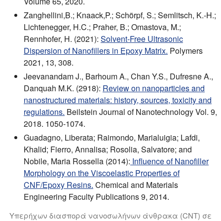
Volume 65, 2020.
Zanghellini,B.; Knaack,P.; Schörpf, S.; Semlitsch, K.-H.;
Lichtenegger, H.C.; Praher, B.; Omastova, M.;
Rennhofer, H. (2021):
Solvent-Free Ultrasonic
Dispersion of Nanofillers in Epoxy Matrix.
Polymers
2021, 13, 308.
Jeevanandam J., Barhoum A., Chan Y.S., Dufresne A.,
Danquah M.K. (2918):
Review on nanoparticles and
nanostructured materials: history, sources, toxicity and
regulations.
Beilstein Journal of Nanotechnology Vol. 9,
2018. 1050-1074.
Guadagno, Liberata; Raimondo, Marialuigia; Lafdi,
Khalid; Fierro, Annalisa; Rosolia, Salvatore; and
Nobile, Maria Rossella (2014):
Influence of Nanofiller
Morphology on the Viscoelastic Properties of
CNF/Epoxy Resins.
Chemical and Materials
Engineering Faculty Publications 9, 2014.
Υπερήχων διασπορά νανοσωλήνων άνθρακα (CNT) σε