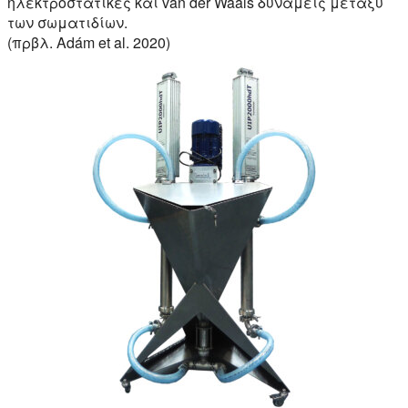
ηλεκτροστατικές και van der Waals δυνάμεις μεταξύ
των σωματιδίων.
(πρβλ. Adám et al. 2020)