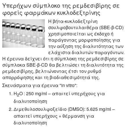
Υπερήχων σύμπλοκο της ρεμδεσιβίρης σε
φορείς φαρμάκων κυκλοδεξτρίνης
Η βήτα-κυκλοδεξτρίνη
σουλφοβουτυλαιθέρα (SBE-β-CD)
χρησιμοποιείται ως έκδοχο ή
παράγοντας μορφοποίησης για
την αύξηση της διαλυτότητας των
ελάχιστα διαλυτών παραγόντων.
Η έρευνα δείχνει ότι η σύμπλοκη της ρεμδεσιβίρης σε
σύμπλοκα SBE-β-CD θα βελτιώσει τη διαλυτότητα της
ρεμδεσιβίρης, βελτιώνοντας έτσι τον ρυθμό
απορρόφησης και τη βιοδιαθεσιμότητά της.
Σκευάσματα για έρευνα "in vitro":
H
O : 250 mg/ml – απαιτεί υπερήχους για
2
διαλυτοποίηση
Διμεθυλοσουλφοξείδιο (DMSO): 5.625 mg/ml –
απαιτεί υπερήχους + θέρμανση για
διαλυτοποίηση