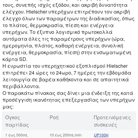
τους, συνεπής ισχύς εξόδου, και ακριβή δυνατότητα
ελέγχου. Hielscher υπερήχων επιτρέπουν τον ακριβή
έλεγχο όλων των παραμέτρων της διαδικασίας, όπως
το πλάτος, θερμοκρασία, πίεση και ενέργεια
υπερήχων. Το έξυπνο λογισμικό πρωτοκολλά
αυτόματα όλες τις παραμέτρους υπερήχων (ώρα,
ημερομηνία, πλάτος, καθαρή ενέργεια, συνολική
ενέργεια, θερμοκρασία, πίεση) στην ενσωματωμένη
κάρτα SD.
Η ευρωστία του υπερηχητικού εξοπλισμού Hielscher
επιτρέπει 24 ώρες το 24ωρο, 7 ημέρες την εβδομάδα
λειτουργία σε βαρέα καθήκοντα και σε απαιτητικά
περιβάλλοντα.
Ο παρακάτω πίνακας σας δίνει μια ένδειξη της κατά
προσέγγιση ικανότητας επεξεργασίας των υπερήχων
μας:
Όγκος
Ροή
Προτεινόμενες
παρτίδας
συσκευές
1 έως 500mL
10 έως 200mL/min
UP100Η