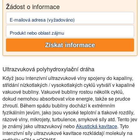
Žádost o informace
E-mailová adresa (vyžadováno)
Produkt nebo oblast zájmu
Získat informace
Ultrazvuková polyhydroxylační dráha
Když jsou intenzivní ultrazvukové vlny spojeny do kapaliny,
střídání nízkotlakých / vysokotlakých cyklů vytváří v kapalině
vakuové bubliny. Vakuové bubliny rostou několik cyklů,
dokud nemohou absorbovat více energie, takže se prudce
zhroutí. Během spádu bubliny dochází k extrémním
fyzikálním jevům, jako jsou vysoké teplotní a tlakové rozdíly,
rázové vlny, mikrojety, turbulence, smykové síly atd. Tento jev
je známý jako ultrazvukový nebo
Akustická kavitace
. Tyto
intenzivní síly ultrazvukové kavitace rozkládají molekuly na
radikály cOH a cOOH55.