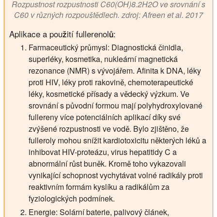
Rozpustnost rozpustnosti C60(OH)8.2H2O ve srovnání s
C60 v různých rozpouštědlech. zdroj: Afreen et al. 2017
Aplikace a použití fullerenolů:
Farmaceutický průmysl: Diagnostická činidla,
superléky, kosmetika, nukleární magnetická
rezonance (NMR) s vývojářem. Afinita k DNA, léky
proti HIV, léky proti rakovině, chemoterapeutické
léky, kosmetické přísady a vědecký výzkum. Ve
srovnání s původní formou mají polyhydroxylované
fullereny více potenciálních aplikací díky své
zvýšené rozpustnosti ve vodě. Bylo zjištěno, že
fulleroly mohou snížit kardiotoxicitu některých léků a
inhibovat HIV-proteázu, virus hepatitidy C a
abnormální růst buněk. Kromě toho vykazovali
vynikající schopnost vychytávat volné radikály proti
reaktivním formám kyslíku a radikálům za
fyziologických podmínek.
Energie: Solární baterie, palivový článek,