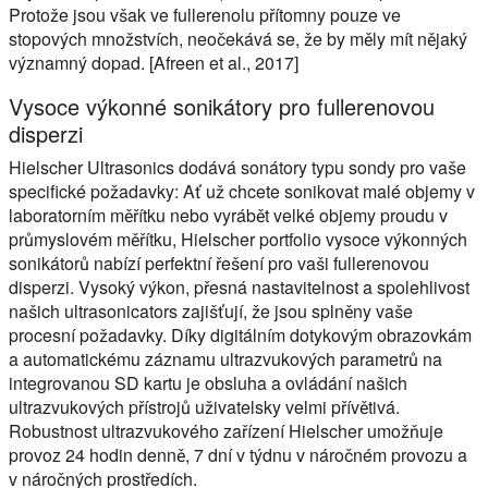
Protože jsou však ve fullerenolu přítomny pouze ve
stopových množstvích, neočekává se, že by měly mít nějaký
významný dopad. [Afreen et al., 2017]
Vysoce výkonné sonikátory pro fullerenovou
disperzi
Hielscher Ultrasonics dodává sonátory typu sondy pro vaše
specifické požadavky: Ať už chcete sonikovat malé objemy v
laboratorním měřítku nebo vyrábět velké objemy proudu v
průmyslovém měřítku, Hielscher portfolio vysoce výkonných
sonikátorů nabízí perfektní řešení pro vaši fullerenovou
disperzi. Vysoký výkon, přesná nastavitelnost a spolehlivost
našich ultrasonicators zajišťují, že jsou splněny vaše
procesní požadavky. Díky digitálním dotykovým obrazovkám
a automatickému záznamu ultrazvukových parametrů na
integrovanou SD kartu je obsluha a ovládání našich
ultrazvukových přístrojů uživatelsky velmi přívětivá.
Robustnost ultrazvukového zařízení Hielscher umožňuje
provoz 24 hodin denně, 7 dní v týdnu v náročném provozu a
v náročných prostředích.