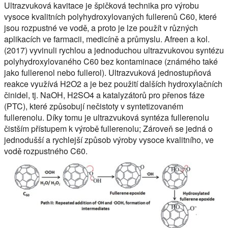
Ultrazvuková kavitace je špičková technika pro výrobu
vysoce kvalitních polyhydroxylovaných fullerenů C60, které
jsou rozpustné ve vodě, a proto je lze použít v různých
aplikacích ve farmacii, medicíně a průmyslu. Afreen a kol.
(2017) vyvinuli rychlou a jednoduchou ultrazvukovou syntézu
polyhydroxylovaného C60 bez kontaminace (známého také
jako fullerenol nebo fullerol). Ultrazvuková jednostupňová
reakce využívá H2O2 a je bez použití dalších hydroxylačních
činidel, tj. NaOH, H2SO4 a katalyzátorů pro přenos fáze
(PTC), které způsobují nečistoty v syntetizovaném
fullerenolu. Díky tomu je ultrazvuková syntéza fullerenolu
čistším přístupem k výrobě fullerenolu; Zároveň se jedná o
jednodušší a rychlejší způsob výroby vysoce kvalitního, ve
vodě rozpustného C60.