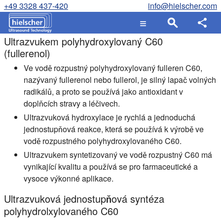
+49 3328 437-420
info@hielscher.com
Ultrazvukem polyhydroxylovaný C60
(fullerenol)
Ve vodě rozpustný polyhydroxylovaný fulleren C60,
nazývaný fullerenol nebo fullerol, je silný lapač volných
radikálů, a proto se používá jako antioxidant v
doplňcích stravy a léčivech.
Ultrazvuková hydroxylace je rychlá a jednoduchá
jednostupňová reakce, která se používá k výrobě ve
vodě rozpustného polyhydroxylovaného C60.
Ultrazvukem syntetizovaný ve vodě rozpustný C60 má
vynikající kvalitu a používá se pro farmaceutické a
vysoce výkonné aplikace.
Ultrazvuková jednostupňová syntéza
polyhydrolxylovaného C60