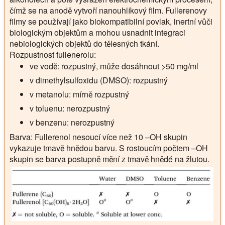
čímž se na anodě vytvoří nanouhlíkový film. Fullerenovy
filmy se používají jako biokompatibilní povlak, inertní vůči
biologickým objektům a mohou usnadnit integraci
nebiologických objektů do tělesných tkání.
Rozpustnost fullenerolu:
ve vodě: rozpustný, může dosáhnout >50 mg/ml
v dimethylsulfoxidu (DMSO): rozpustný
v metanolu: mírně rozpustný
v toluenu: nerozpustný
v benzenu: nerozpustný
Barva:
Fullerenol nesoucí více než 10 –OH skupin
vykazuje tmavě hnědou barvu. S rostoucím počtem –OH
skupin se barva postupně mění z tmavě hnědé na žlutou.