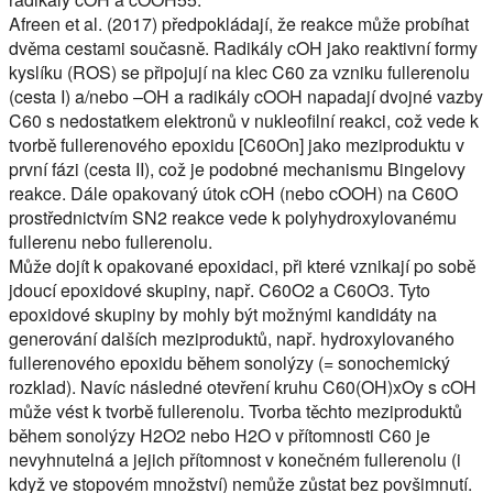
Afreen et al. (2017) předpokládají, že reakce může probíhat
dvěma cestami současně. Radikály cOH jako reaktivní formy
kyslíku (ROS) se připojují na klec C60 za vzniku fullerenolu
(cesta I) a/nebo –OH a radikály cOOH napadají dvojné vazby
C60 s nedostatkem elektronů v nukleofilní reakci, což vede k
tvorbě fullerenového epoxidu [C60On] jako meziproduktu v
první fázi (cesta II), což je podobné mechanismu Bingelovy
reakce. Dále opakovaný útok cOH (nebo cOOH) na C60O
prostřednictvím SN2 reakce vede k polyhydroxylovanému
fullerenu nebo fullerenolu.
Může dojít k opakované epoxidaci, při které vznikají po sobě
jdoucí epoxidové skupiny, např. C60O2 a C60O3. Tyto
epoxidové skupiny by mohly být možnými kandidáty na
generování dalších meziproduktů, např. hydroxylovaného
fullerenového epoxidu během sonolýzy (= sonochemický
rozklad). Navíc následné otevření kruhu C60(OH)xOy s cOH
může vést k tvorbě fullerenolu. Tvorba těchto meziproduktů
během sonolýzy H2O2 nebo H2O v přítomnosti C60 je
nevyhnutelná a jejich přítomnost v konečném fullerenolu (i
když ve stopovém množství) nemůže zůstat bez povšimnutí.