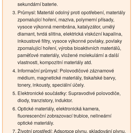
sekundární baterie.
Průmysl: Materiál odolný proti opotřebení, materiály
zpomalující hoření, maziva, polymerní přísady,
vysoce výkonná membrána, katalyzátor, umělý
diamant, tvrdá slitina, elektrická viskózní kapalina,
inkoustové filtry, vysoce výkonné povlaky, povlaky
zpomalující hoření, výroba bioaktivních materiálů,
paměťové materiály, vložené molekulární a další
vlastnosti, kompozitní materiály atd.
Informační průmysl: Polovodičové záznamové
médium, magnetické materiály, tiskařské barvy,
tonery, inkousty, speciální účely.
Elektronické součástky: Supravodivé polovodiče,
diody, tranzistory, induktor.
Optické materiály, elektronická kamera,
fluorescenční zobrazovací trubice, nelineární
optické materiály.
Životní prostředí: Adsorpce plynu, skladování plynu.