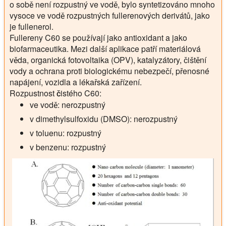
o sobě není rozpustný ve vodě, bylo syntetizováno mnoho
vysoce ve vodě rozpustných fullerenových derivátů, jako
je fullenerol.
Fullereny C60 se používají jako antioxidant a jako
biofarmaceutika. Mezi další aplikace patří materiálová
věda, organická fotovoltaika (OPV), katalyzátory, čištění
vody a ochrana proti biologickému nebezpečí, přenosné
napájení, vozidla a lékařská zařízení.
Rozpustnost čistého C60:
ve vodě: nerozpustný
v dimethylsulfoxidu (DMSO): nerozpustný
v toluenu: rozpustný
v benzenu: rozpustný