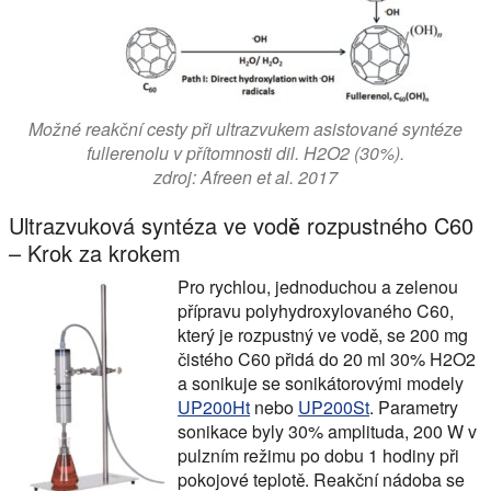
Možné reakční cesty při ultrazvukem asistované syntéze
fullerenolu v přítomnosti dil. H2O2 (30%).
zdroj: Afreen et al. 2017
Ultrazvuková syntéza ve vodě rozpustného C60
– Krok za krokem
Pro rychlou, jednoduchou a zelenou
přípravu polyhydroxylovaného C60,
který je rozpustný ve vodě, se 200 mg
čistého C60 přidá do 20 ml 30% H2O2
a sonikuje se sonikátorovými modely
UP200Ht
nebo
UP200St
. Parametry
sonikace byly 30% amplituda, 200 W v
pulzním režimu po dobu 1 hodiny při
pokojové teplotě. Reakční nádoba se