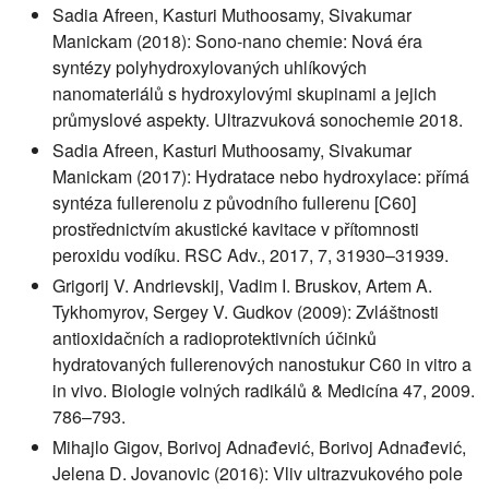
Sadia Afreen, Kasturi Muthoosamy, Sivakumar
Manickam (2018): Sono-nano chemie: Nová éra
syntézy polyhydroxylovaných uhlíkových
nanomateriálů s hydroxylovými skupinami a jejich
průmyslové aspekty. Ultrazvuková sonochemie 2018.
Sadia Afreen, Kasturi Muthoosamy, Sivakumar
Manickam (2017): Hydratace nebo hydroxylace: přímá
syntéza fullerenolu z původního fullerenu [C60]
prostřednictvím akustické kavitace v přítomnosti
peroxidu vodíku. RSC Adv., 2017, 7, 31930–31939.
Grigorij V. Andrievskij, Vadim I. Bruskov, Artem A.
Tykhomyrov, Sergey V. Gudkov (2009): Zvláštnosti
antioxidačních a radioprotektivních účinků
hydratovaných fullerenových nanostukur C60 in vitro a
in vivo. Biologie volných radikálů & Medicína 47, 2009.
786–793.
Mihajlo Gigov, Borivoj Adnađević, Borivoj Adnađević,
Jelena D. Jovanovic (2016): Vliv ultrazvukového pole