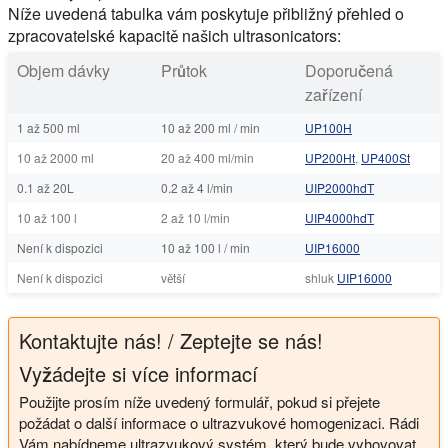
Níže uvedená tabulka vám poskytuje přibližný přehled o
zpracovatelské kapacitě našich ultrasonicators:
Objem dávky
Průtok
Doporučená
zařízení
1 až 500 ml
10 až 200 ml / min
UP100H
10 až 2000 ml
20 až 400 ml/min
UP200Ht
,
UP400St
0.1 až 20L
0.2 až 4 l/min
UIP2000hdT
10 až 100 l
2 až 10 l/min
UIP4000hdT
Není k dispozici
10 až 100 l / min
UIP16000
Není k dispozici
větší
shluk
UIP16000
Kontaktujte nás! / Zeptejte se nás!
Vyžádejte si více informací
Použijte prosím níže uvedený formulář, pokud si přejete
požádat o další informace o ultrazvukové homogenizaci. Rádi
Vám nabídneme ultrazvukový systém, který bude vyhovovat