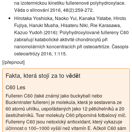
na izotermickou kinetiku fullerenové polyhydroxylace.
Věda o slinování 2016, 48(2):259-272.
Hirotaka Yoshioka, Naoko Yui, Kanaka Yatabe, Hiroto
Fujiya, Haruki Musha, Hisateru Niki, Rie Karasawa,
Kazuo Yudoh (2016): Polyhydroxylované fullereny C60
zabraňují katabolické aktivitě chondrocytů při
nanomolárních koncentracích při osteoartróze. Časopis
osteoartrózy 2016, 1:115.
[/přepnout]
Fakta, která stojí za to vědět
C60 Les
Fulleren C60 (také známý jako buckyball nebo
Buckminster fulleren) je molekula, která je sestavena ze
60 atomů uhlíku, uspořádaných jako 12 pětiúhelníků a 20
šestiúhelníků. Tvar molekuly C60 připomíná fotbalový míč.
Fullereny C60 jsou netoxický antioxidant, který vykazuje
účinnost o 100–1000 vyšší než vitamín E. Ačkoli C60 sám