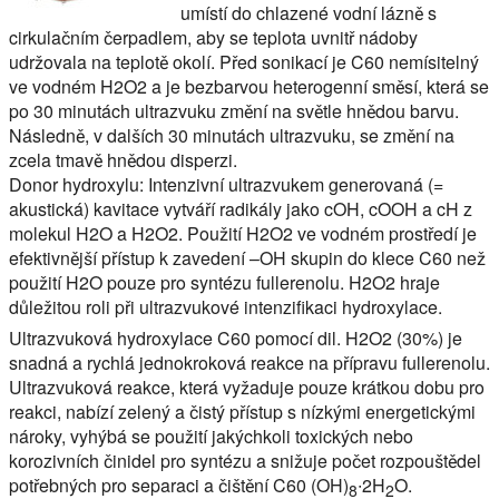
umístí do chlazené vodní lázně s
cirkulačním čerpadlem, aby se teplota uvnitř nádoby
udržovala na teplotě okolí. Před sonikací je C60 nemísitelný
ve vodném H2O2 a je bezbarvou heterogenní směsí, která se
po 30 minutách ultrazvuku změní na světle hnědou barvu.
Následně, v dalších 30 minutách ultrazvuku, se změní na
zcela tmavě hnědou disperzi.
Donor hydroxylu: Intenzivní ultrazvukem generovaná (=
akustická) kavitace vytváří radikály jako cOH, cOOH a cH z
molekul H2O a H2O2. Použití H2O2 ve vodném prostředí je
efektivnější přístup k zavedení –OH skupin do klece C60 než
použití H2O pouze pro syntézu fullerenolu. H2O2 hraje
důležitou roli při ultrazvukové intenzifikaci hydroxylace.
Ultrazvuková hydroxylace C60 pomocí dil. H2O2 (30%) je
snadná a rychlá jednokroková reakce na přípravu fullerenolu.
Ultrazvuková reakce, která vyžaduje pouze krátkou dobu pro
reakci, nabízí zelený a čistý přístup s nízkými energetickými
nároky, vyhýbá se použití jakýchkoli toxických nebo
korozivních činidel pro syntézu a snižuje počet rozpouštědel
potřebných pro separaci a čištění C60 (OH)
∙2H
O.
8
2