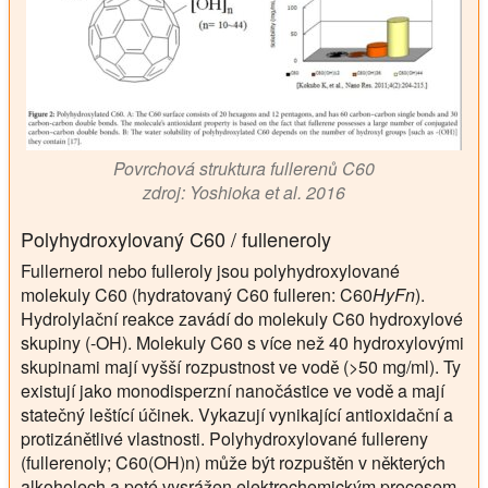
Povrchová struktura fullerenů C60
zdroj: Yoshioka et al. 2016
Polyhydroxylovaný C60 / fulleneroly
Fullernerol nebo fulleroly jsou polyhydroxylované
molekuly C60 (hydratovaný C60 fulleren: C60
HyFn
).
Hydrolylační reakce zavádí do molekuly C60 hydroxylové
skupiny (-OH). Molekuly C60 s více než 40 hydroxylovými
skupinami mají vyšší rozpustnost ve vodě (>50 mg/ml). Ty
existují jako monodisperzní nanočástice ve vodě a mají
statečný leštící účinek. Vykazují vynikající antioxidační a
protizánětlivé vlastnosti. Polyhydroxylované fullereny
(fullerenoly; C60(OH)n) může být rozpuštěn v některých
alkoholech a poté vysrážen elektrochemickým procesem,