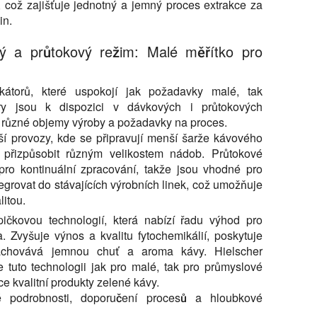
, což zajišťuje jednotný a jemný proces extrakce za
in.
vý a průtokový režim: Malé měřítko pro
ikátorů, které uspokojí jak požadavky malé, tak
ory jsou k dispozici v dávkových i průtokových
pro různé objemy výroby a požadavky na proces.
ší provozy, kde se připravují menší šarže kávového
 přizpůsobit různým velikostem nádob. Průtokové
pro kontinuální zpracování, takže jsou vhodné pro
egrovat do stávajících výrobních linek, což umožňuje
litou.
pičkovou technologií, která nabízí řadu výhod pro
. Zvyšuje výnos a kvalitu fytochemikálií, poskytuje
 zachovává jemnou chuť a aroma kávy. Hielscher
e tuto technologii jak pro malé, tak pro průmyslové
ce kvalitní produkty zelené kávy.
é podrobnosti, doporučení procesů a hloubkové