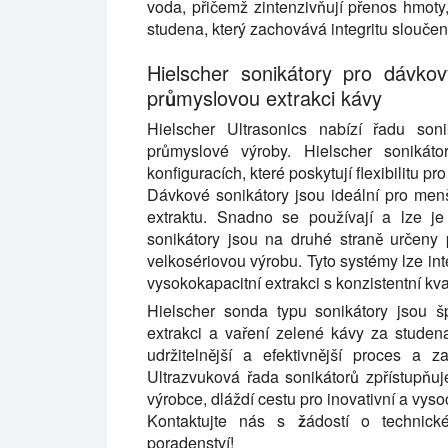
voda, přičemž zintenzivňují přenos hmoty
studena, který zachovává integritu sloučen
Hielscher sonikátory pro dávko
průmyslovou extrakci kávy
Hielscher Ultrasonics nabízí řadu son
průmyslové výroby. Hielscher sonikát
konfiguracích, které poskytují flexibilitu 
Dávkové sonikátory jsou ideální pro men
extraktu. Snadno se používají a lze je
sonikátory jsou na druhé straně určeny 
velkosériovou výrobu. Tyto systémy lze int
vysokokapacitní extrakci s konzistentní kva
Hielscher sonda typu sonikátory jsou š
extrakci a vaření zelené kávy za studena
udržitelnější a efektivnější proces a
Ultrazvuková řada sonikátorů zpřístupňuj
výrobce, dláždí cestu pro inovativní a vyso
Kontaktujte nás s žádostí o technick
poradenství!