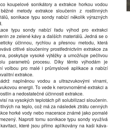
mco koupelové sonikátory a extrakce horkou vodou
 běžné metody extrakce sloučenin z rostlinných
iálů, sonikace typu sondy nabízí několik výrazných
d.
kace typu sondy nabízí řadu výhod pro extrakci
enin ze zelené kávy a dalších materiálů. Jedná se o
geticky účinnou, rychlou a přesnou metodu, která
vává citlivé sloučeniny prostřednictvím extrakce za
na, poskytuje vysoké výtěžky a umožňuje pečlivou
rolu parametrů procesu. Díky těmto výhodám je
ní volbou pro malé i průmyslové aplikace a nabízí
valitní extrakce.
 nádrž naplněnou vodou a ultrazvukovými vlnami,
azvukovou energii. To vede k nerovnoměrné extrakci a
stlin a nedostatečné účinnosti extrakce.
sí na vysokých teplotách při solubilizaci sloučenin.
itlivých na teplo, což má za následek ztrátu cenných
trakce horké vody nebo macerace známé jako pomalé
omezený. Naproti tomu sonikace typu sondy využívá
 kavitaci, které jsou přímo aplikovány na kaši káva-