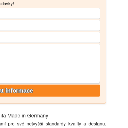
žadavky!
at informace
alita Made in Germany
ámí pro své nejvyšší standardy kvality a designu.