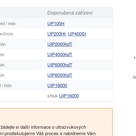
Doporučená zařízení
ml / min
UP100H
 ml/min
UP200Ht
,
UP400St
min
UIP2000hdT
min
UIP4000hdT
H
min
UIP6000hdT
min
UIP6000hdT
l
l / min
UIP16000
shluk
UIP16000
žádejte si další informace o ultrazvukových
Vámi prodiskutujeme Váš proces a nabídneme Vám