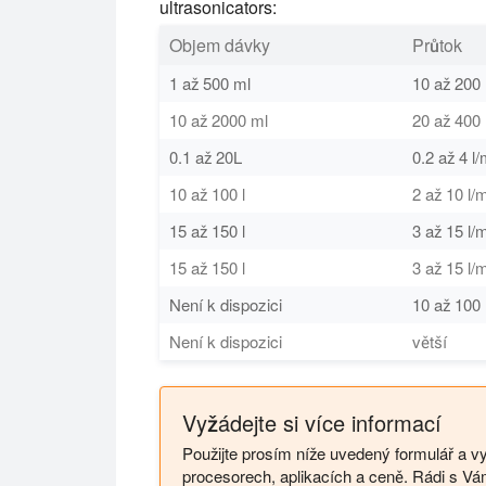
ultrasonicators:
Objem dávky
Průtok
1 až 500 ml
10 až 200 
10 až 2000 ml
20 až 400
0.1 až 20L
0.2 až 4 l/
10 až 100 l
2 až 10 l/
15 až 150 l
3 až 15 l/
15 až 150 l
3 až 15 l/
Není k dispozici
10 až 100 
Není k dispozici
větší
Vyžádejte si více informací
Použijte prosím níže uvedený formulář a vy
procesorech, aplikacích a ceně. Rádi s 