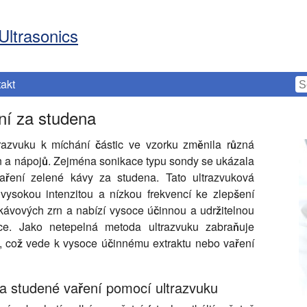
Ultrasonics
akt
ní za studena
azvuku k míchání částic ve vzorku změnila různá
in a nápojů. Zejména sonikace typu sondy se ukázala
vaření zelené kávy za studena. Tato ultrazvuková
 vysokou intenzitou a nízkou frekvencí ke zlepšení
kávových zrn a nabízí vysoce účinnou a udržitelnou
kce. Jako netepelná metoda ultrazvuku zabraňuje
lo, což vede k vysoce účinnému extraktu nebo vaření
a studené vaření pomocí ultrazvuku