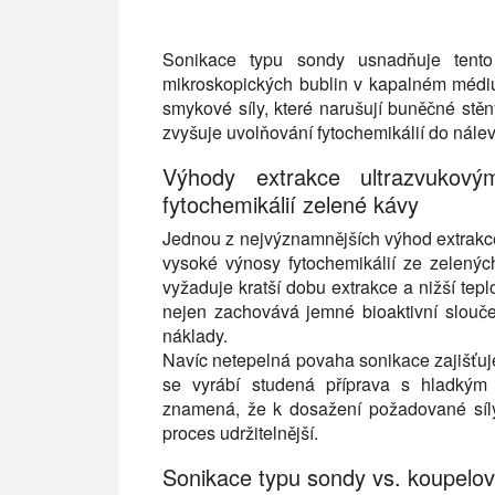
Objevte pokročilé možnosti ultrazvukové
Sonikace typu sondy usnadňuje tento
mikroskopických bublin v kapalném médiu. 
smykové síly, které narušují buněčné st
zvyšuje uvolňování fytochemikálií do nálev
Výhody extrakce ultrazvuko
fytochemikálií zelené kávy
Jednou z nejvýznamnějších výhod extrakce
vysoké výnosy fytochemikálií ze zelenýc
vyžaduje kratší dobu extrakce a nižší tepl
nejen zachovává jemné bioaktivní slouče
náklady.
Navíc netepelná povaha sonikace zajišťuj
se vyrábí studená příprava s hladkým
znamená, že k dosažení požadované síly
proces udržitelnější.
Sonikace typu sondy vs. koupelov