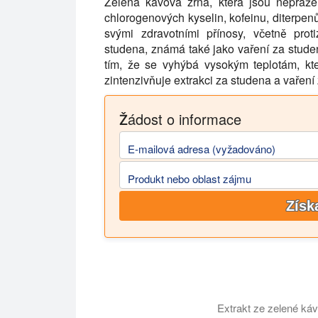
Zelená kávová zrna, která jsou nepražen
chlorogenových kyselin, kofeinu, diterpen
svými zdravotními přínosy, včetně prot
studena, známá také jako vaření za studena
tím, že se vyhýbá vysokým teplotám, kte
zintenzivňuje extrakci za studena a vaření
Žádost o informace
E-mailová adresa (vyžadováno)
Produkt nebo oblast zájmu
Získ
Extrakt ze zelené káv