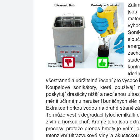
Zatí
jsou
mater
výho
Soni
slouč
ener
zacho
stude
kont
ideál
všestranné a udržitelné řešení pro vysoce k
Koupelové sonikátory, které používají
poskytují drasticky nižší a necílenou ultr
méně účinnému narušení buněčných stěn ro
Extrakce horkou vodou na druhé straně závi
To může vést k degradaci fytochemikálií c
živin a hořkou chuť. Kromě toho jsou ex
procesy, protože přenos hmoty je velmi 
intenzivní ultrazvukové vlny a akustickou