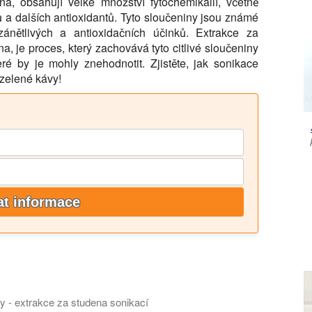
á, obsahují velké množství fytochemikálií, včetně
ů a dalších antioxidantů. Tyto sloučeniny jsou známé
izánětlivých a antioxidačních účinků. Extrakce za
, je proces, který zachovává tyto citlivé sloučeniny
ré by je mohly znehodnotit. Zjistěte, jak sonikace
 zelené kávy!
at informace
y - extrakce za studena sonikací