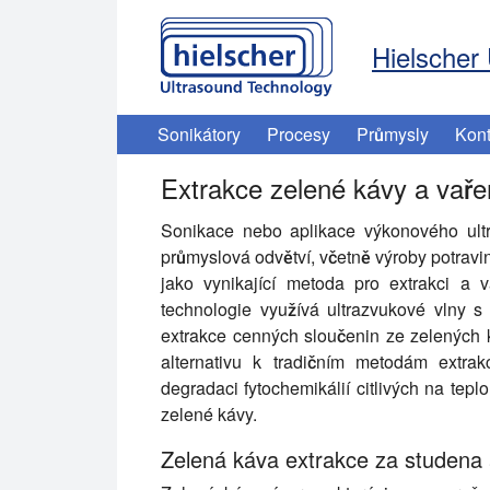
Hielscher 
Sonikátory
Procesy
Průmysly
Kont
Extrakce zelené kávy a vaře
Sonikace nebo aplikace výkonového ultr
průmyslová odvětví, včetně výroby potrav
jako vynikající metoda pro extrakci a 
technologie využívá ultrazvukové vlny s
extrakce cenných sloučenin ze zelených 
alternativu k tradičním metodám extra
degradaci fytochemikálií citlivých na tep
zelené kávy.
Zelená káva extrakce za studena 