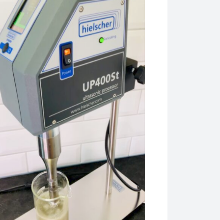
nejmodernější extraktor pro izolaci bioaktivních sloučenin ze z