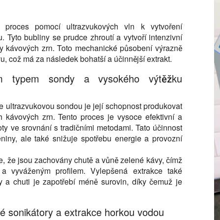
 extrakce za studena pomocí sondy Hielscher UP400St sonikátor, 
 proces pomocí ultrazvukových vln k vytvoření
Tyto bubliny se prudce zhroutí a vytvoří intenzivní
ěny kávových zrn. Toto mechanické působení výrazně
u, což má za následek bohatší a účinnější extrakt.
vým typem sondy a vysokého výtěžku
 ultrazvukovou sondou je její schopnost produkovat
h kávových zrn. Tento proces je vysoce efektivní a
oty ve srovnání s tradičními metodami. Tato účinnost
niny, ale také snižuje spotřebu energie a provozní
e, že jsou zachovány chutě a vůně zelené kávy, čímž
 a vyváženým profilem. Vylepšená extrakce také
 a chuti je zapotřebí méně surovin, díky čemuž je
é sonikátory a extrakce horkou vodou