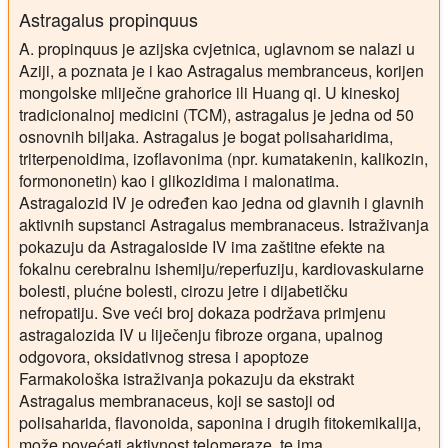
Astragalus propinquus
A. propinquus je azijska cvjetnica, uglavnom se nalazi u
Aziji, a poznata je i kao Astragalus membranceus, korijen
mongolske mliječne grahorice ili Huang qi. U kineskoj
tradicionalnoj medicini (TCM), astragalus je jedna od 50
osnovnih biljaka. Astragalus je bogat polisaharidima,
triterpenoidima, izoflavonima (npr. kumatakenin, kalikozin,
formononetin) kao i glikozidima i malonatima.
Astragalozid IV je određen kao jedna od glavnih i glavnih
aktivnih supstanci Astragalus membranaceus. Istraživanja
pokazuju da Astragaloside IV ima zaštitne efekte na
fokalnu cerebralnu ishemiju/reperfuziju, kardiovaskularne
bolesti, plućne bolesti, cirozu jetre i dijabetičku
nefropatiju. Sve veći broj dokaza podržava primjenu
astragalozida IV u liječenju fibroze organa, upalnog
odgovora, oksidativnog stresa i apoptoze
Farmakološka istraživanja pokazuju da ekstrakt
Astragalus membranaceus, koji se sastoji od
polisaharida, flavonoida, saponina i drugih fitokemikalija,
može povećati aktivnost telomeraze, te ima