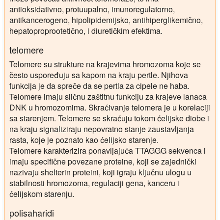
antioksidativno, protuupalno, imunoregulatorno,
antikancerogeno, hipolipidemijsko, antihiperglikemično,
hepatoproprootetično, i diuretičkim efektima.
telomere
Telomere su strukture na krajevima hromozoma koje se
često uspoređuju sa kapom na kraju pertle. Njihova
funkcija je da spreče da se pertla za cipele ne haba.
Telomere imaju sličnu zaštitnu funkciju za krajeve lanaca
DNK u hromozomima. Skraćivanje telomera je u korelaciji
sa starenjem. Telomere se skraćuju tokom ćelijske diobe i
na kraju signaliziraju nepovratno stanje zaustavljanja
rasta, koje je poznato kao ćelijsko starenje.
Telomere karakterizira ponavljajuća TTAGGG sekvenca i
imaju specifične povezane proteine, koji se zajednički
nazivaju shelterin proteini, koji igraju ključnu ulogu u
stabilnosti hromozoma, regulaciji gena, kanceru i
ćelijskom starenju.
polisaharidi