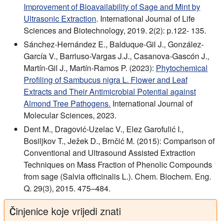
Improvement of Bioavailability of Sage and Mint by
Ultrasonic Extraction
. International Journal of Life
Sciences and Biotechnology, 2019. 2(2): p.122- 135.
Sánchez-Hernández E., Balduque-Gil J., González-
García V., Barriuso-Vargas J.J., Casanova-Gascón J.,
Martín-Gil J., Martín-Ramos P. (2023):
Phytochemical
Profiling of Sambucus nigra L. Flower and Leaf
Extracts and Their Antimicrobial Potential against
Almond Tree Pathogens.
International Journal of
Molecular Sciences, 2023.
Dent M., Dragović-Uzelac V., Elez Garofulić I.,
Bosiljkov T., Ježek D., Brnčić M. (2015): Comparison of
Conventional and Ultrasound Assisted Extraction
Techniques on Mass Fraction of Phenolic Compounds
from sage (Salvia officinalis L.). Chem. Biochem. Eng.
Q. 29(3), 2015. 475–484.
Činjenice koje vrijedi znati