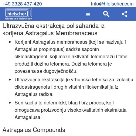
+49 3328 437-420
info@hielscher.com
Ultrazvučna ekstrakcija polisaharida iz
korijena Astragalus Membranaceus
Korijeni Astragalus membranceus (koji se nazivaju i
Astragalus propinquus) sadrže saponin
cikloastragenol, koji može aktivirati telomerazu i time
produžiti dužinu telomera. Dužina telomera je
povezana sa dugovječnošću.
Ultrazvučna ekstrakcija je vrhunska tehnika za izolaciju
cikloastragenola i drugih vitalnih fitokemikalija iz
Astragalus radixa.
Sonikacija je netermički, blag i brz proces, koji
omogućava proizvodnju visokokvalitetnih ekstrakata
Astragalusa.
Astragalus Compounds