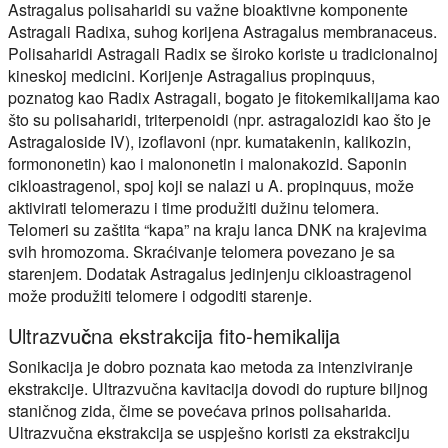
Astragalus polisaharidi su važne bioaktivne komponente
Astragali Radixa, suhog korijena Astragalus membranaceus.
Polisaharidi Astragali Radix se široko koriste u tradicionalnoj
kineskoj medicini. Korijenje Astragalius propinquus,
poznatog kao Radix Astragali, bogato je fitokemikalijama kao
što su polisaharidi, triterpenoidi (npr. astragalozidi kao što je
Astragaloside IV), izoflavoni (npr. kumatakenin, kalikozin,
formononetin) kao i malononetin i malonakozid. Saponin
cikloastragenol, spoj koji se nalazi u A. propinquus, može
aktivirati telomerazu i time produžiti dužinu telomera.
Telomeri su zaštita “kapa” na kraju lanca DNK na krajevima
svih hromozoma. Skraćivanje telomera povezano je sa
starenjem. Dodatak Astragalus jedinjenju cikloastragenol
može produžiti telomere i odgoditi starenje.
Ultrazvučna ekstrakcija fito-hemikalija
Sonikacija je dobro poznata kao metoda za intenziviranje
ekstrakcije. Ultrazvučna kavitacija dovodi do rupture biljnog
staničnog zida, čime se povećava prinos polisaharida.
Ultrazvučna ekstrakcija se uspješno koristi za ekstrakciju