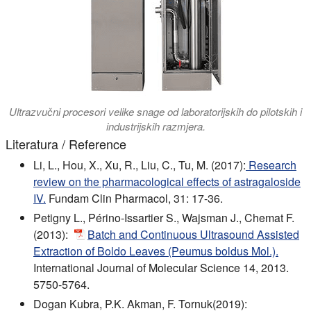
Ultrazvučni procesori velike snage od laboratorijskih do pilotskih i
industrijskih razmjera.
Literatura / Reference
Li, L., Hou, X., Xu, R., Liu, C., Tu, M. (2017):
Research
review on the pharmacological effects of astragaloside
IV.
Fundam Clin Pharmacol, 31: 17-36.
Petigny L., Périno-Issartier S., Wajsman J., Chemat F.
(2013):
Batch and Continuous Ultrasound Assisted
Extraction of Boldo Leaves (Peumus boldus Mol.).
International Journal of Molecular Science 14, 2013.
5750-5764.
Dogan Kubra, P.K. Akman, F. Tornuk(2019):