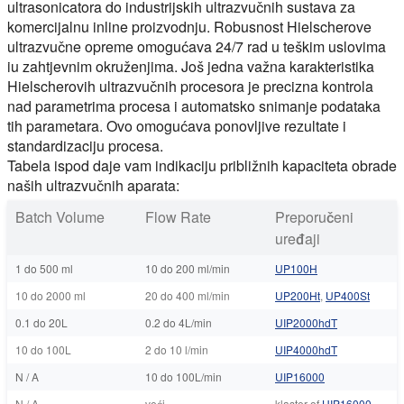
ultrasonicatora do industrijskih ultrazvučnih sustava za
komercijalnu inline proizvodnju. Robusnost Hielscherove
ultrazvučne opreme omogućava 24/7 rad u teškim uslovima
iu zahtjevnim okruženjima. Još jedna važna karakteristika
Hielscherovih ultrazvučnih procesora je precizna kontrola
nad parametrima procesa i automatsko snimanje podataka
tih parametara. Ovo omogućava ponovljive rezultate i
standardizaciju procesa.
Tabela ispod daje vam indikaciju približnih kapaciteta obrade
naših ultrazvučnih aparata:
Batch Volume
Flow Rate
Preporučeni
uređaji
1 do 500 ml
10 do 200 ml/min
UP100H
10 do 2000 ml
20 do 400 ml/min
UP200Ht
,
UP400St
0.1 do 20L
0.2 do 4L/min
UIP2000hdT
10 do 100L
2 do 10 l/min
UIP4000hdT
N / A
10 do 100L/min
UIP16000
N / A
veći
klaster of
UIP16000