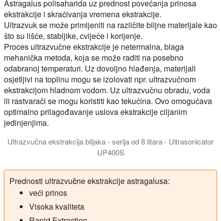
Astragalus polisaharida uz prednost povećanja prinosa
ekstrakcije i skraćivanja vremena ekstrakcije.
Ultrazvuk se može primijeniti na različite biljne materijale kao
što su lišće, stabljike, cvijeće i korijenje.
Proces ultrazvučne ekstrakcije je netermalna, blaga
mehanička metoda, koja se može raditi na posebno
odabranoj temperaturi. Uz dovoljno hlađenja, materijali
osjetljivi na toplinu mogu se izolovati npr. ultrazvučnom
ekstrakcijom hladnom vodom. Uz ultrazvučnu obradu, voda
ili rastvarači se mogu koristiti kao tekućina. Ovo omogućava
optimalno prilagođavanje uslova ekstrakcije ciljanim
jedinjenjima.
Ultrazvučna ekstrakcija biljaka - serija od 8 litara - Ultrasonicator
UP400S
Ultrazvučni homogenizator UP400St za mešanu serijsku ekstrak
Prednosti ultrazvučne ekstrakcije astragalusa:
veći prinos
Visoka kvaliteta
Rapid Extraction