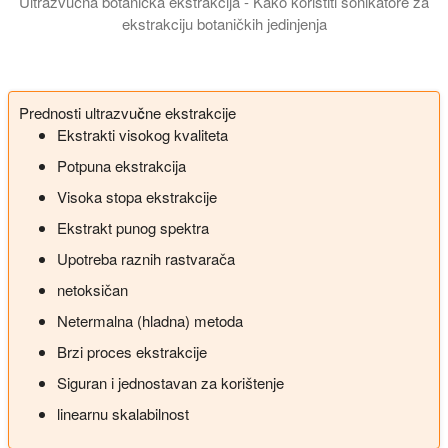
Ultrazvučna botanička ekstrakcija - Kako koristiti sonikatore za
ekstrakciju botaničkih jedinjenja
U ovoj prezentaciji upoznajemo vas sa proizvodnjom biljnih eks
Prednosti ultrazvučne ekstrakcije
Ekstrakti visokog kvaliteta
Potpuna ekstrakcija
Visoka stopa ekstrakcije
Ekstrakt punog spektra
Upotreba raznih rastvarača
netoksičan
Netermalna (hladna) metoda
Brzi proces ekstrakcije
Siguran i jednostavan za korištenje
linearnu skalabilnost