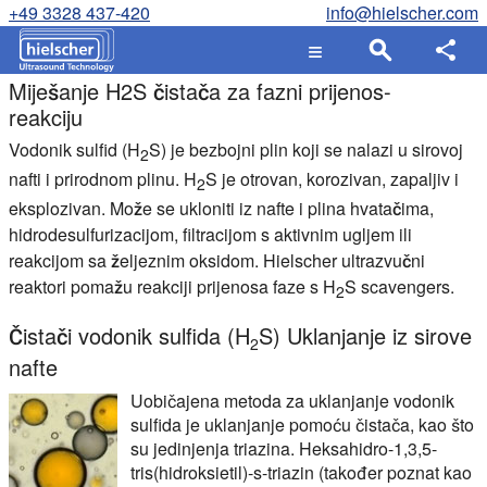
+49 3328 437-420
info@hielscher.com
Miješanje H2S čistača za fazni prijenos-
reakciju
Vodonik sulfid (H
S) je bezbojni plin koji se nalazi u sirovoj
2
nafti i prirodnom plinu. H
S je otrovan, korozivan, zapaljiv i
2
eksplozivan. Može se ukloniti iz nafte i plina hvatačima,
hidrodesulfurizacijom, filtracijom s aktivnim ugljem ili
reakcijom sa željeznim oksidom. Hielscher ultrazvučni
reaktori pomažu reakciji prijenosa faze s H
S scavengers.
2
Čistači vodonik sulfida (H
S) Uklanjanje iz sirove
2
nafte
Uobičajena metoda za uklanjanje vodonik
sulfida je uklanjanje pomoću čistača, kao što
su jedinjenja triazina. Heksahidro-1,3,5-
tris(hidroksietil)-s-triazin (također poznat kao