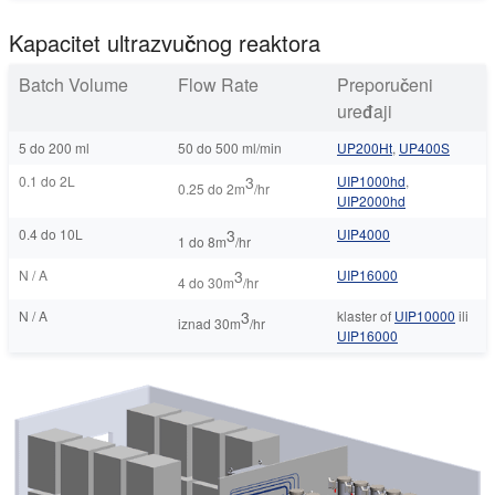
Kapacitet ultrazvučnog reaktora
Batch Volume
Flow Rate
Preporučeni
uređaji
5 do 200 ml
50 do 500 ml/min
UP200Ht
,
UP400S
0.1 do 2L
3
UIP1000hd
,
0.25 do 2m
/hr
UIP2000hd
0.4 do 10L
3
UIP4000
1 do 8m
/hr
N / A
3
UIP16000
4 do 30m
/hr
N / A
3
klaster of
UIP10000
ili
iznad 30m
/hr
UIP16000