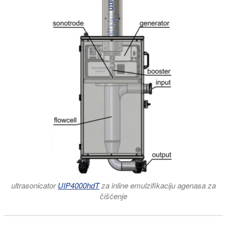
ultrasonicator
UIP4000hdT
za inline emulzifikaciju agenasa za
čišćenje