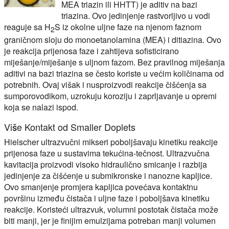
MEA triazin ili HHTT) je aditiv na bazi
triazina. Ovo jedinjenje rastvorljivo u vodi
reaguje sa H
S iz okolne uljne faze na njenom faznom
2
graničnom sloju do monoetanolamina (MEA) i ditiazina. Ovo
je reakcija prijenosa faze i zahtijeva sofisticirano
miješanje/miješanje s uljnom fazom. Bez pravilnog miješanja
aditivi na bazi triazina se često koriste u većim količinama od
potrebnih. Ovaj višak i nusproizvodi reakcije čišćenja sa
sumporovodikom, uzrokuju koroziju i zaprljavanje u opremi
koja se nalazi ispod.
Više Kontakt od Smaller Doplets
Hielscher ultrazvučni mikseri poboljšavaju kinetiku reakcije
prijenosa faze u sustavima tekućina-tečnost. Ultrazvučna
kavitacija proizvodi visoko hidraulično smicanje i razbija
jedinjenje za čišćenje u submikronske i nanozne kapljice.
Ovo smanjenje promjera kapljica povećava kontaktnu
površinu između čistača i uljne faze i poboljšava kinetiku
reakcije. Koristeći ultrazvuk, volumni postotak čistača može
biti manji, jer je finijim emulzijama potreban manji volumen