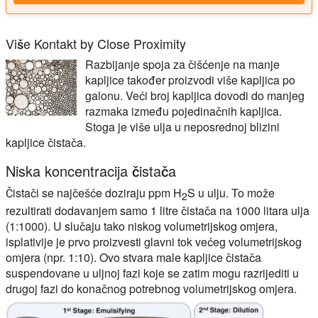
Više Kontakt by Close Proximity
Razbijanje spoja za čišćenje na manje
kapljice također proizvodi više kapljica po
galonu. Veći broj kapljica dovodi do manjeg
razmaka između pojedinačnih kapljica.
Stoga je više ulja u neposrednoj blizini
kapljice čistača.
Niska koncentracija čistača
Čistači se najčešće doziraju ppm H
S u ulju. To može
2
rezultirati dodavanjem samo 1 litre čistača na 1000 litara ulja
(1:1000). U slučaju tako niskog volumetrijskog omjera,
isplativije je prvo proizvesti glavni tok većeg volumetrijskog
omjera (npr. 1:10). Ovo stvara male kapljice čistača
suspendovane u uljnoj fazi koje se zatim mogu razrijediti u
drugoj fazi do konačnog potrebnog volumetrijskog omjera.