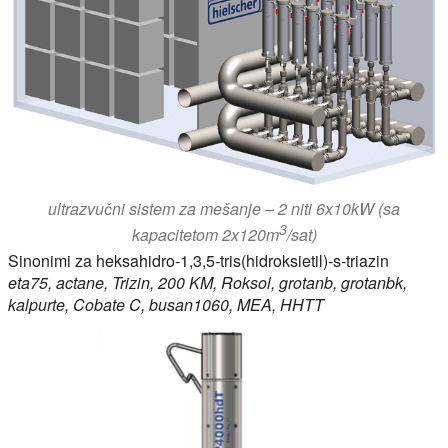
ultrazvučni sistem za mešanje – 2 niti 6x10kW (sa
3
kapacitetom 2x120m
/sat)
Sinonimi za heksahidro-1,3,5-tris(hidroksietil)-s-triazin
eta75, actane, Trizin, 200 KM, Roksol, grotanb, grotanbk,
kalpurte, Cobate C, busan1060, MEA, HHTT