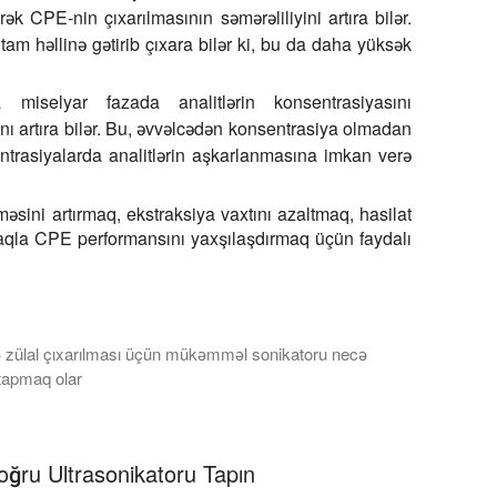
rək CPE-nin çıxarılmasının səmərəliliyini artıra bilər.
tam həllinə gətirib çıxara bilər ki, bu da daha yüksək
 miselyar fazada analitlərin konsentrasiyasını
ı artıra bilər. Bu, əvvəlcədən konsentrasiya olmadan
rasiyalarda analitlərin aşkarlanmasına imkan verə
sini artırmaq, ekstraksiya vaxtını azaltmaq, hasilat
rmaqla CPE performansını yaxşılaşdırmaq üçün faydalı
ə zülal çıxarılması üçün mükəmməl sonikatoru necə
tapmaq olar
zülal izolyasiyası, laboratoriyalarda DNT və RNT fraqmentasiyası,
oğru Ultrasonikatoru Tapın