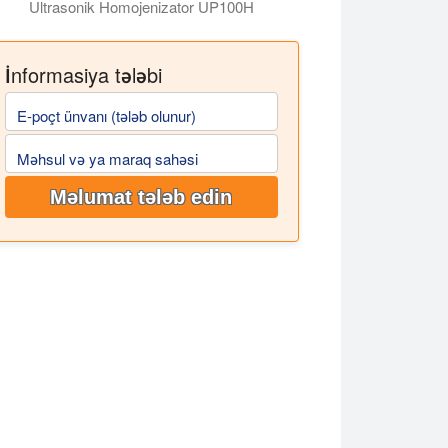
Ultrasonik Homojenizator UP100H
İnformasiya tələbi
E-poçt ünvanı (tələb olunur)
Məhsul və ya maraq sahəsi
Məlumat tələb edin