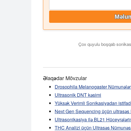
Məlum
Çox quyulu boşqab sonikas
Videoda UIP400MTP ultrasəs nümunəsi hazır
Əlaqədar Mövzular
Drosophila Melanogaster Nümunələrin
Ultrasonik DNT kəsimi
Yüksək Verimli Sonikasiyadan istifa
Next Gen Sequencing üçün ultrasəs
Ultrasonikasiya ilə BL21 Hüceyrələri
THC Analizi üçün Ultrasəs Nümunəs