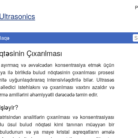
P
Ultrasonics
laqə
qtəsinin Çıxarılması
i ayırmaq və əvvəlcədən konsentrasiya etmək üçün
ya ilə birlikdə bulud nöqtəsinin çıxarılması prosesi
tə uyğunlaşdıraraq intensivləşdirilə bilər. Ultrasəs
lledici istehlakını və çıxarılması vaxtını azaldır və
mə amillərini əhəmiyyətli dərəcədə təmin edir.
şləyir?
isindən analitlərin çıxarılması və konsentrasiyası
 Bu üsul bulud nöqtəsi kimi tanınan müəyyən bir
buludunun və ya maye kristal aqreqatların əmələ