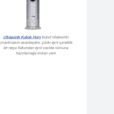
Ultrasonik Kubok Horn
bulud nöqtəsinin
çıxarılmasını asanlaşdırır, çünki eyni şəraitdə
bir neçə flakondan eyni vaxtda nümunə
hazırlamağa imkan verir