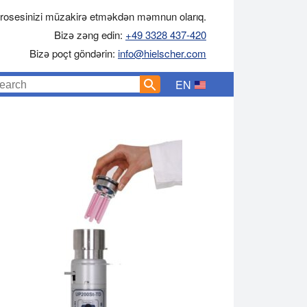
rosesinizi müzakirə etməkdən məmnun olarıq.
Bizə zəng edin:
+49 3328 437-420
Bizə poçt göndərin:
info@hielscher.com
EN