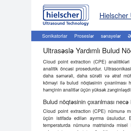
Hielscher 
Sonikatorlar
Proseslər
sənayelər
Ə
Ultrasəslə Yardımlı Bulud Nö
Cloud point extraction (CPE)
analitiklər
analitik öncəsi prosedurdur. Ultrasonikasi
daha səmərəli, daha sürətli və ətraf mühi
köməyi ilə bulud nöqtəsinin çıxarılması hə
həmçinin analitlər üçün yüksək zənginləşdir
Bulud nöqtəsinin çıxarılması necə i
Cloud point extraction (CPE)
nümunə matr
üçün istifadə edilən ayırma üsuludur.
temperaturda nümunə matrisində misel 