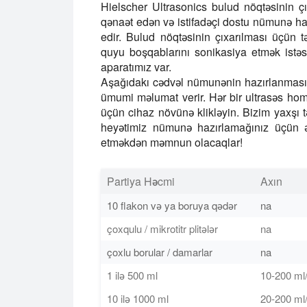
Hielscher Ultrasonics bulud nöqtəsinin çı
qənaət edən və istifadəçi dostu nümunə haz
edir. Bulud nöqtəsinin çıxarılması üçün t
quyu boşqablarını sonikasiya etmək istəs
aparatımız var.
Aşağıdakı cədvəl nümunənin hazırlanması 
ümumi məlumat verir. Hər bir ultrasəs h
üçün cihaz növünə klikləyin. Bizim yaxşı 
heyətimiz nümunə hazırlamağınız üçün 
etməkdən məmnun olacaqlar!
Partiya Həcmi
Axın
10 flakon və ya boruya qədər
na
çoxqulu / mikrotitr plitələr
na
çoxlu borular / damarlar
na
1 ilə 500 ml
10-200 ml
10 ilə 1000 ml
20-200 ml