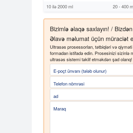
10 ilə 2000 ml
20 - 400 m
Bizimlə əlaqə saxlayın! / Bizdə
Əlavə məlumat üçün müraciət e
Ultrasəs prosessorları, tətbiqləri və qiym
formadan istifadə edin. Prosesinizi sizinl
ultrasəs sistemi təklif etməkdən şad olarıq!
E-poçt ünvanı (tələb olunur)
Telefon nömrəsi
ad
Maraq