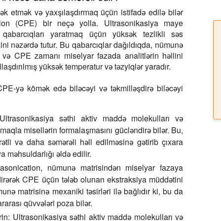
k etmək və yaxşılaşdırmaq üçün istifadə edilə bilər
tion (CPE)
bir neçə yolla. Ultrasonikasiya maye
 qabarcıqları yaratmaq üçün yüksək tezlikli səs
əsini nəzərdə tutur. Bu qabarcıqlar dağıldıqda, nümunə
n və CPE zamanı miselyar fazada analitlərin həllini
llaşdırılmış yüksək temperatur və təzyiqlər yaradır.
CPE-yə kömək edə biləcəyi və təkmilləşdirə biləcəyi
ltrasonikasiya səthi aktiv maddə molekulları və
maqla misellərin formalaşmasını gücləndirə bilər. Bu,
ətli və daha səmərəli həll edilməsinə gətirib çıxara
a məhsuldarlığı əldə edilir.
asonication, nümunə matrisindən miselyar fazaya
ləndirərək CPE üçün tələb olunan ekstraksiya müddətini
unə matrisinə mexaniki təsirləri ilə bağlıdır ki, bu da
rarası qüvvələri poza bilər.
in:
Ultrasonikasiya səthi aktiv maddə molekulları və