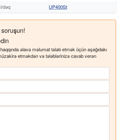
l/dəq
UP400St
n soruşun!
din
əti haqqında əlavə məlumat tələb etmək üçün aşağıdakı
ə müzakirə etməkdən və tələblərinizə cavab verən