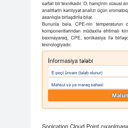
sərfəli bir texnikadır. O, həmçinin xüsusi an
analitlərin kəmiyyət analizi üçün xromatoqr
asanlıqla birləşdirilə bilər.
Bununla belə, CPE-nin temperaturun diq
komponentlərindən müdaxilə ehtimalı kim
baxmayaraq, CPE, sonikasiya ilə birləşd
texnologiyadır.
İnformasiya tələbi
E-poçt ünvanı (tələb olunur)
Məhsul və ya maraq sahəsi
Məlum
Sonication Cloud Point çıxarılmas