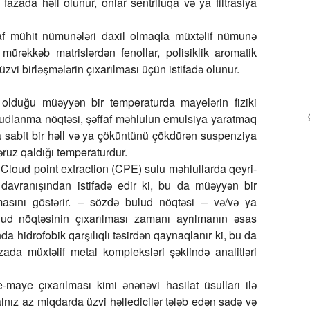
 fazada həll olunur, onlar sentrifuqa və ya filtrasiya
raf mühit nümunələri daxil olmaqla müxtəlif nümunə
 mürəkkəb matrislərdən fenollar, polisiklik aromatik
zvi birləşmələrin çıxarılması üçün istifadə olunur.
lduğu müəyyən bir temperaturda mayelərin fiziki
uludlanma nöqtəsi, şəffaf məhlulun emulsiya yaratmaq
 sabit bir həll və ya çöküntünü çökdürən suspenziya
ruz qaldığı temperaturdur.
Cloud point extraction (CPE)
sulu məhlullarda qeyri-
 davranışından istifadə edir ki, bu da müəyyən bir
masını göstərir. – sözdə bulud nöqtəsi – və/və ya
ulud nöqtəsinin çıxarılması zamanı ayrılmanın əsas
da hidrofobik qarşılıqlı təsirdən qaynaqlanır ki, bu da
zada müxtəlif metal kompleksləri şəklində analitləri
maye çıxarılması kimi ənənəvi hasilat üsulları ilə
alnız az miqdarda üzvi həlledicilər tələb edən sadə və