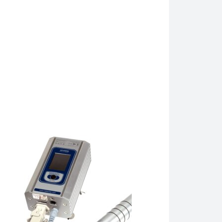
 analiz və tədqiqat kimi nümunə hazırlama tapşırıqlarınız üçün h