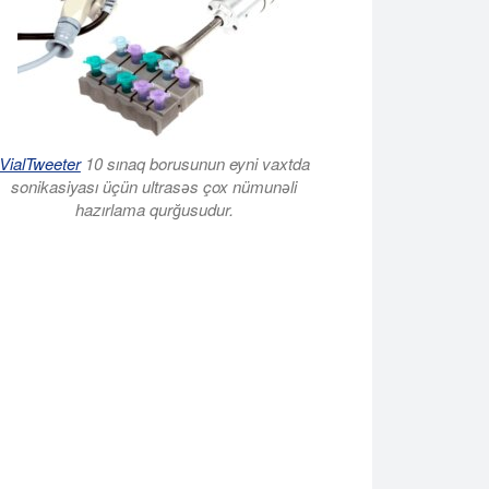
VialTweeter
10 sınaq borusunun eyni vaxtda
sonikasiyası üçün ultrasəs çox nümunəli
hazırlama qurğusudur.