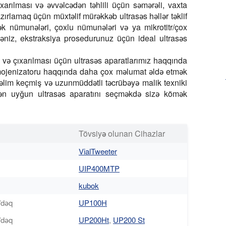
xarılması və əvvəlcədən təhlili üçün səmərəli, vaxta
ırlamaq üçün müxtəlif mürəkkəb ultrasəs həllər təklif
ək nümunələri, çoxlu nümunələri və ya mikrotitr/çox
əniz, ekstraksiya prosedurunuz üçün ideal ultrasəs
və çıxarılması üçün ultrasəs aparatlarımız haqqında
omojenizatoru haqqında daha çox məlumat əldə etmək
təlim keçmiş və uzunmüddətli təcrübəyə malik texniki
ən uyğun ultrasəs aparatını seçməkdə sizə kömək
Tövsiyə olunan Cihazlar
VialTweeter
UIP400MTP
kubok
/dəq
UP100H
/dəq
UP200Ht
,
UP200 St