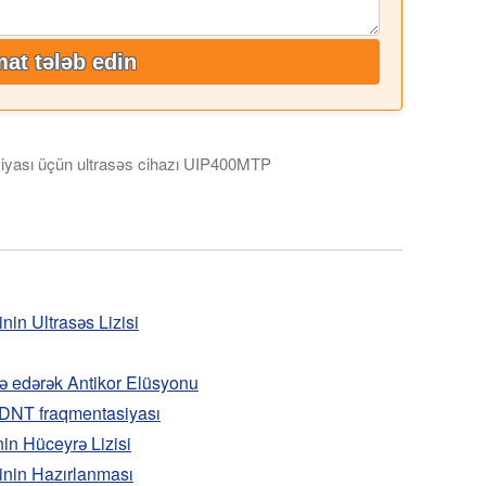
at tələb edin
iyası üçün ultrasəs cihazı UIP400MTP
lama sistemi göstərilir ki, bu da yüksək intensivlikli ultrasəsd
in Ultrasəs Lizisi
də edərək Antikor Elüsyonu
 DNT fraqmentasiyası
nin Hüceyrə Lizisi
inin Hazırlanması