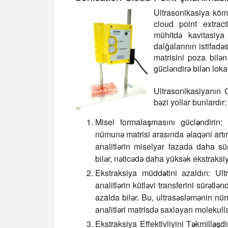
Ultrasonikasiya kömə
cloud point extrac
mühitdə kavitasiya
dalğalarının istifad
matrisini poza bilə
gücləndirə bilən loka
Ultrasonikasiyanın 
bəzi yollar bunlardır:
Misel formalaşmasını gücləndirin:
U
nümunə matrisi arasında əlaqəni artır
analitlərin miselyar fazada daha sür
bilər, nəticədə daha yüksək ekstraksiy
Ekstraksiya müddətini azaldın:
Ultr
analitlərin kütləvi transferini sürət
azalda bilər. Bu, ultrasəsləmənin nüm
analitləri matrisdə saxlayan molekulla
Ekstraksiya Effektivliyini Təkmilləşdir