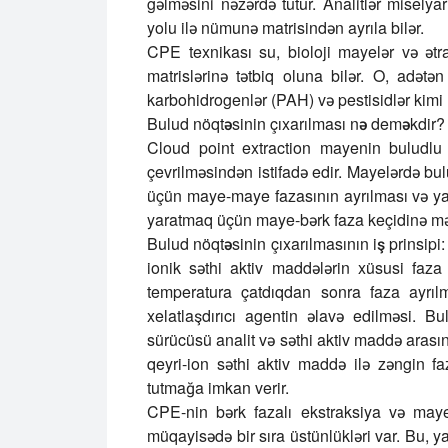
gəlməsini nəzərdə tutur. Analitlər miselyar
yolu ilə nümunə matrisindən ayrıla bilər.
CPE texnikası su, bioloji mayelər və ət
matrislərinə tətbiq oluna bilər. O, adətən
karbohidrogenlər (PAH) və pestisidlər kimi ü
Bulud nöqtəsinin çıxarılması nə deməkdir?
Cloud point extraction
mayenin buludlu o
çevrilməsindən istifadə edir. Mayelərdə b
üçün maye-maye fazasının ayrılması və ya
yaratmaq üçün maye-bərk faza keçidinə mə
Bulud nöqtəsinin çıxarılmasının iş prinsipi:
ionik səthi aktiv maddələrin xüsusi faza
temperatura çatdıqdan sonra faza ayrıl
xelatlaşdırıcı agentin əlavə edilməsi. B
sürücüsü analit və səthi aktiv maddə arasın
qeyri-ion səthi aktiv maddə ilə zəngin fa
tutmağa imkan verir.
CPE-nin bərk fazalı ekstraksiya və maye-
müqayisədə bir sıra üstünlükləri var. Bu, y