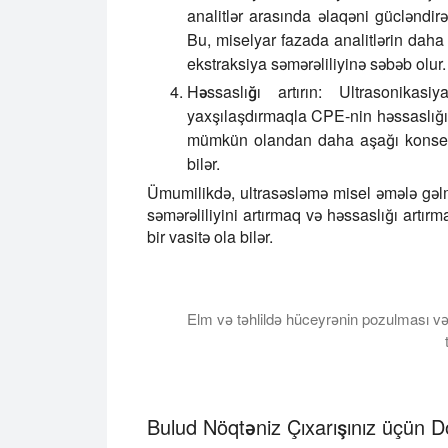
analitlər arasında əlaqəni gücləndirə
Bu, miselyar fazada analitlərin daha 
ekstraksiya səmərəliliyinə səbəb olur.
Həssaslığı artırın:
Ultrasonikasiya
yaxşılaşdırmaqla CPE-nin həssaslığın
mümkün olandan daha aşağı konsent
bilər.
Ümumilikdə, ultrasəsləmə misel əmələ gəlmə
səmərəliliyini artırmaq və həssaslığı artı
bir vasitə ola bilər.
Elm və təhlildə hüceyrənin pozulması v
Bu dərslik liziz, hüceyrənin pozulması, 
Bulud Nöqtəniz Çıxarışınız üçün D