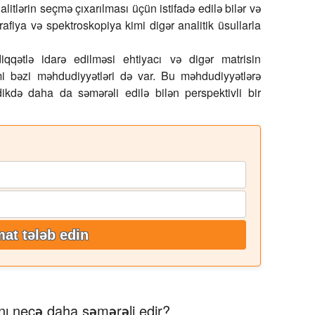
alitlərin seçmə çıxarılması üçün istifadə edilə bilər və
afiya və spektroskopiya kimi digər analitik üsullarla
qətlə idarə edilməsi ehtiyacı və digər matrisin
i bəzi məhdudiyyətləri də var. Bu məhdudiyyətlərə
ikdə daha da səmərəli edilə bilən perspektivli bir
at tələb edin
ını necə daha səmərəli edir?