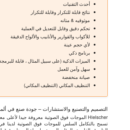
أحدث التقنيات
نتائج قابلة للتكرار وقابلة للتكرار
موثوقيه & متانه
تحكم دقيق وقابل للتعديل في العملية
للأكواب والقوارير والأنابيب والألواح الدقيقة
لأي حجم عينة
برنامج ذكي
الميزات الذكية (على سبيل المثال ، قابلة للبرمجة
سهل وآمن للعمل
صيانة منخفضة
التنظيف المكاني (التنظيف المكاني)
التصميم والتصنيع والاستشارات – جودة صنع في ألمان
Hielscher الموجات فوق الصوتية معروفة جيدا لأعلى 
تسمح بالتكامل السلس للموجات فوق الصوتية لدينا في 
الظروف القاسية والبيئات الصعبة بواسطة الموجات فوق الصوتية her