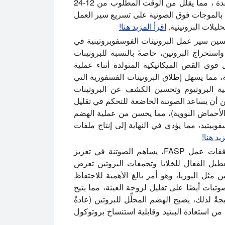
والألكلة ، والهضم المحلل للبروتين للبروتينات المعقدة ، مما يقلل من الوقت المطلوب من 12-24
ج بالموجات فوق الصوتية على تسريع سير العمل
ليلات البروتينية.
اقرأ المزيد هنا!
ين سير عمل البروتينات الفوسفوبروتينية في
استخراج البروتين، خاصةً بالنسبة للبروتينات
قوى القص الميكانيكية المتولدة أثناء عملية
، مما يسهل إطلاق البروتينات الفسفورية التي
طية البروتيوم وتحسين الكشف عن البروتينات
ن أن يساعد الصوتنة الخاضعة للتحكم في تقليل
لأحماض النووية)، مما يحسن من عملية الهضم
وببتيد، مما يؤدي في النهاية إلى إنتاج ملفات
يد هنا!
في تدفقات عمل FASP، يساهم الصوتنة في تعزيز
طيل الفعال للخلايا وتجمعات البروتين تعرض
 مثل اليوريا، وهو أمر بالغ الأهمية للاحتفاظ
يات أيضًا على تقليل لزوجة العينة، مما يتيح
ً لذلك، يصبح الهضم المحلِّل للبروتين (عادةً
من استعادة الببتيد وقابلية استنساخ بروتوكول