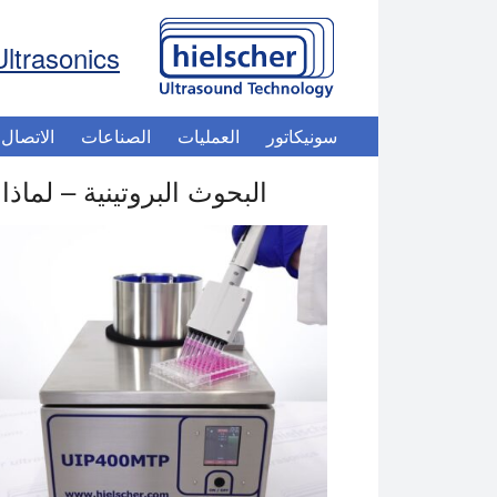
Ultrasonics
سونيكاتور
العمليات
الصناعات
الاتصال
البحوث البروتينية – لماذا لا غنى عن cator