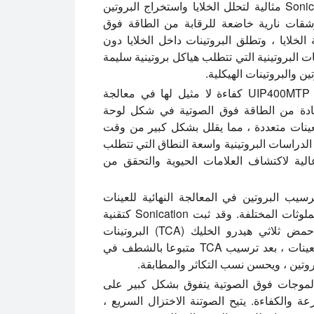
تعتبر أجهزة Sonicators مثالية لتحلل الخلايا واستخراج البروتين
 رشقات نارية خاضعة للرقابة من الطاقة فوق
خلايا ، وتطلق البروتينات داخل الخلايا دون
لبروتينية التي تتطلب هياكل بروتينية سليمة
ن والبروتينات الهيكلية.
يوفر صوتنة لوحة UIP400MTP كفاءة لا مثيل لها في معالجة
استفادة من الطاقة فوق الصوتية في شكل لوحة
UIP400 صوتنة متزامنة لعينات متعددة ، مما يقلل بشكل كبير من وقت
لدراسات البروتينية واسعة النطاق التي تتطلب
الية لاكتشاف العلامات الحيوية والتحقق من
يب البروتين في المعالجة النهائية للعينات
البيولوجية من أجل تركيز البروتينات وتنقيتها من الملوثات المختلفة. وقد ثبت Sonication كتقنية
فعالة لإعادة التعليق لزيادة غلة البروتين عندما حمض ثلاثي هيدرو الخليك (TCA) البروتينات
المترسبة حيث صوتي في وقت لاحق. إن سونيك العينات ، بعد ترسيب TCA متبوعا بالشطف في
روتين ، ويحسن نسب التكاثر والمطابقة.
موجات فوق الصوتية يتفوق بشكل كبير على
والكفاءة. يتيح الصوتنة الاختزال السريع ،