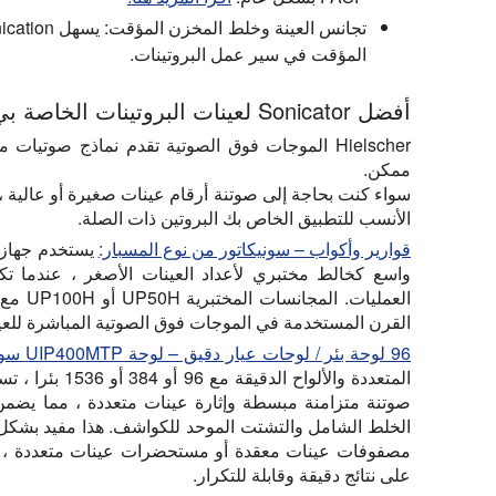
تجانس العينة وخلط المخزن المؤقت:
المؤقت في سير عمل البروتينات.
أفضل Sonicator لعينات البروتينات الخاصة بي
Hielscher الموجات فوق الصوتية تقدم نماذج صوتيات
ممكن.
الأنسب للتطبيق الخاص بك البروتين ذات الصلة.
قوارير وأكواب – سونيكاتور من نوع المسبار:
يستخدم جهاز ا
واسع كخالط مختبري لأعداد العينات الأصغر ، عندما تك
العمليا
القرن المستخدمة في الموجات فوق الصوتية المباشرة للعين
96 لوحة بئر / لوحات عيار دقيق – لوحة UIP400MTP سونيكاتور:
صوتنة متزامنة مبسطة وإثارة عينات متعددة ، مما يضمن 
الخلط الشامل والتشتت الموحد للكواشف. هذا مفيد بشكل 
مصفوفات عينات معقدة أو مستحضرات عينات متعددة ، حي
على نتائج دقيقة وقابلة للتكرار.