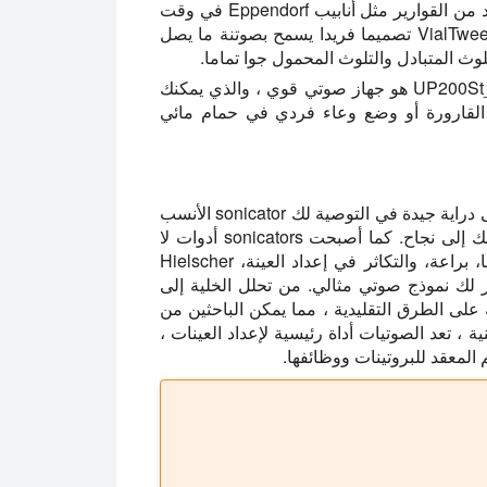
إذا كنت تعمل مع العديد من القوارير مثل أنابيب Eppendorf في وقت
واحد ، فإن VialTweeter هي الأداة التي تختارها. يوفر VialTweeter تصميما فريدا يسمح بصوتنة ما يصل
UP200St_TD-Cuphorn هو جهاز صوتي قوي ، والذي يمكنك
القارورة أو وضع وعاء فردي في حمام مائي
موظفينا الفنيين هم خبراء في الموجات فوق الصوتية وعلى دراية جيدة في التوصية لك sonicator الأنسب
التي تلبي الاحتياجات الخاصة بك ويحول البحوث الخاصة بك إلى نجاح. كما أصبحت sonicators أدوات لا
غنى عنها في البحوث البروتينية، وتقديم كفاءة لا مثيل لها، براعة، والتكاثر في إعداد العينة، Hielscher
فر لك نموذج صوتي مثالي. من تحلل الخلية إلى
 على الطرق التقليدية ، مما يمكن الباحثين من
ة ، تعد الصوتيات أداة رئيسية لإعداد العينات ،
المعقد للبروتينات ووظائفها.