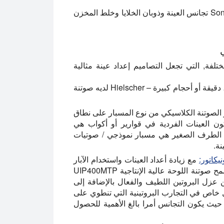
يسهل Sonication تجانس العينة وذوبان الخلايا وخلط المخزن
 مختلفة, التي تجعل التصاميم إعداد عينة مثالية
سواء كنت بحاجة إلى صوتنة أرقام عينات صغيرة أو عالية ، دقيقة أو أحجام كبيرة – Hielscher لديه صوتنة
لصوتنة الكلاسيكي من نوع المسبار على نطاق
ون العينات الفردية في قوارير أو أكواب هي
ت. المجانسات المختبرية UP50H أو UP100H مع الطرف الصغير هي مسبار نموذجي / صوتيات
ة.
مع زيادة أعداد العينات واستخدام الآبار
المتعددة والألواح الدقيقة مع 96 أو 384 أو 1536 بئرا ، تسمح صوتنة اللوحة عالية الإنتاجية UIP400MTP
عزل البروتين اللطيف والفعال بالإضافة إلى
خاص في التجارب البروتينية التي تنطوي على
ث يكون التجانس أمرا بالغ الأهمية للحصول