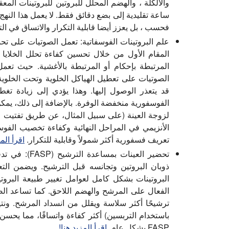
ساعة تقليدية إلى بضع دقائق فقط. لا يعمل هذا النه
فحسب ، بل يعزز أيضا قابلية التكرار والاتساق في التح
علم البروتينات الفوسفاتية:
تعمل الصوتيات على تحس
المقام الأول من خلال تحسين كفاءة تحلل الخلايا و
المرتبطة بإحكام أو المرتبطة بالأغشية. حيث تعمل 
الصوتيات على تعطيل الهياكل الخلوية وتحت الخلوية
قد يتعذر الوصول إليها. وهذا يؤدي إلى زيادة تغ
الفوسفورية منخفضة الوفرة. بالإضافة إلى ذلك، يمك
لزوجة العينة (على سبيل المثال، عن طريق تفتيت ا
الأنزيمي في المراحل النهائية وكفاءة تخصيب الفوسف
تعريف فسفورية أكثر شمولاً وقابلية للتكرار.
اقرأ المز
تحضير العينات بمساعدة الترشيح (FASP):
ذوبان البروتين وتجانسه قبل الترشيح. ويضمن التع
البروتينات بشكل كامل لعوامل تغيير طبيعة البروتين
الفعال على المرشح والهضم اللاحق. كما تساعد الصوت
ترشيحًا أكثر سلاسة ويقلل من انسداد المرشح. ونتيجة
باستخدام التربسين) أكثر كفاءة واتساقًا، مما يحسن 
FASP بشكل عام.
اقرأ المزيد هنا!