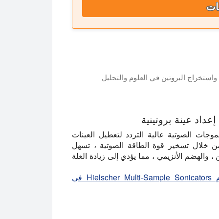
ات
 التحلل وتعطيل الخلايا وعزل البروتين وتجزئة الحمض النووي والحمض النووي الريبي في المخت
عداد عينة بروتينية
جات الصوتية عالية التردد لتعطيل العينات
. من خلال تسخير قوة الطاقة الصوتية ، تسهل
 ، والهضم الأنزيمي ، مما يؤدي إلى زيادة الغلة
البروتوكول: ابحث عن تعليمات خطوة بخطوة باستخدام Hielscher Multi-Sample Sonicators في