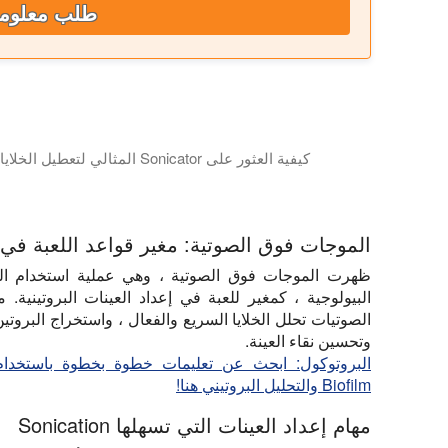
طلب معلوم
كيفية العثور على Sonicator المثالي لتعطيل الخلايا واستخراج البروتين في العلوم والتحليل
يشرح هذا البرنامج التعليمي نوع الصوتنة الأفضل لمهام تحضير العينات مثل
الموجات فوق الصوتية: مغير قواعد اللعبة في إ
ظهرت الموجات فوق الصوتية ، وهي عملية استخدام المو
البيولوجية ، كمغير للعبة في إعداد العينات البروتينية
الصوتيات تحلل الخلايا السريع والفعال ، واستخراج البروتين
وتحسين نقاء العينة.
Biofilm والتحليل البروتيني هنا!
مهام إعداد العينات التي تسهلها Sonication