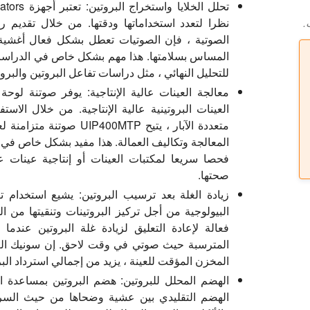
تحلل الخلايا واستخراج البروتين:
نظرا لتعدد استخداماتها ودقتها. من خلال تقديم
.
الصوتية ، فإن الصوتيات تعطل بشكل فعال أغشية ال
المساس بسلامتها. هذا مهم بشكل خاص في الدراسات ا
للتحليل النهائي ، مثل دراسات تفاعل البروتين والبروتي
معالجة العينات عالية الإنتاجية:
العينات البروتينية عالية الإنتاجية. من خلال ال
متعددة الآبار ، يتيح MTP
المعالجة وتكاليف العمالة. هذا مفيد بشكل خاص في ا
فحصا سريعا لمكتبات العينات أو إنتاجية عينات ع
صحتها.
زيادة الغلة بعد ترسيب البروتين:
يشيع استخدام ترس
المخزن المؤقت للعينة ، يزيد من إجمالي استرداد الب
الهضم المحلل للبروتين:
هضم البروتين بمساعدة ال
الهضم التقليدي بين عشية وضحاها من حيث السرعة 