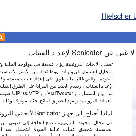
Hielscher 
Soni لإعداد العينات
تعطي الأبحاث البروتينية رؤى عميقة في بيولوجيا الخلية و
التحليل الشامل للبروتينات ووظائفها. من الأمور الأساسية 
لإعداد العينات ، وتقدم العديد من المزايا على الطرق التقلي
من نوع المسب
العينات البروتينية وتمهد الطريق لنتائج بحثية موثوقة وقابلة 
لماذا أحتاج إلى جهاز Sonicator لأبحاثي البروتينية؟
في مجال البحوث البروتينية ، تنبع الحاجة إلى صوتي من ا
الحاسمة لتحقيق عينات عالية الجودة للتحليل. يعد ا
الصوتنة في أبحاث البروتينات أمرا ضروريا لتحقيق نتائج 