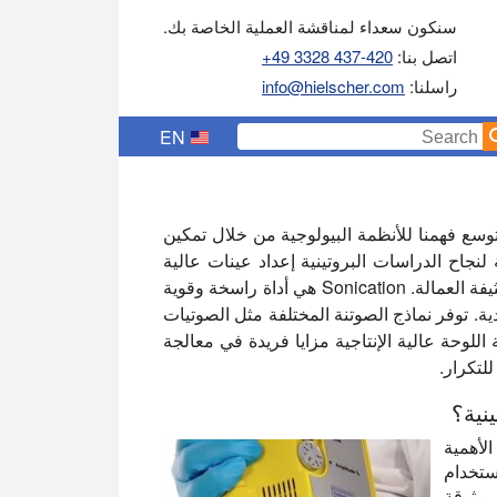
سنكون سعداء لمناقشة العملية الخاصة بك.
اتصل بنا:
+49 3328 437-420
راسلنا:
info@hielscher.com
EN
توسع فهمنا للأنظمة البيولوجية من خلال تمكين
لنجاح الدراسات البروتينية إعداد عينات عالية
الجودة ، والتي غالبا ما تنطوي على إعداد عينات معقدة وكثيفة العمالة. Sonication هي أداة راسخة وقوية
دية. توفر نماذج الصوتنة المختلفة مثل الصوتيات
ار ، و VialTweeter ، و UIP400MTP صوتنة اللوحة عالية الإنتاجية مزايا فريدة في معالجة
للتكرار.
لأهمية
ستخدام
موثوقة