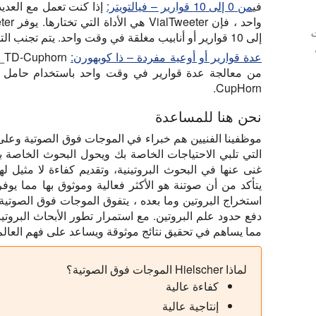
في
من 0 إلى 10 قوارير – فيالتويتر:
ت
إلى 10 قوارير أو أنابيب مغلقة في وقت واحد. يتم تجنب التلوث المتبادل والتلوث المحمول جوا تماما.
عدة قوارير أو أوعية مفردة – ذا كوبهورن:
من معالجة عدة قوارير في وقت واحد باستخدام حامل 
CupHorn.
نحن هنا للمساعدة
يتأكد من أن صوتنة هو الأكثر فعالية وموثوق بها مما يو
استخراج البروتين وما بعده ، يتفوق الموجات فوق الصوتية
دفع حدود علم البروتين. مع استمرار تطور الأبحاث البروتيني
مما يساهم في تحقيق نتائج موثوقة ويساعد على فهم العالم 
لماذا Hielscher الموجات فوق الصوتية؟
كفاءة عالية
إنتاجية عالية