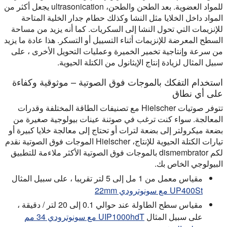
للمواد العضوية. بعد الطحن والطحن، ultrasonication يجعل أكثر من
المواد داخل الخلايا مثل النشا وكذلك حطام جدار الخلية المتاحة
للإنزيمات التي تحول النشا إلى السكريات. كما أنه يزيد من مساحة
السطح المعرضة للإنزيمات أثناء التسييل أو التسكر. هذا عادة ما يزيد
من سرعة وإنتاجية تخمير الخميرة وعمليات التحويل الأخرى ، على
سبيل المثال لزيادة إنتاج الإيثانول من الكتلة الحيوية.
استخدام التفكك بالموجات فوق الصوتية – موثوقية وكفاءة
على أي نطاق
تتوفر صوتيات Hielscher مع تصنيفات الطاقة المختلفة وقدرات
المعالجة. سواء كنت ترغب في صوتنة عينات بيولوجية صغيرة من
بضعة ميكرولتر إلى بضعة لترات أو تحتاج إلى معالجة خلايا كبيرة أو
تيارات الكتلة الحيوية للإنتاج، Hielscher الموجات فوق الصوتية نقدم
لكم dismembrator بالموجات فوق الصوتية الأكثر ملاءمة للتطبيق
البيولوجي الخاص بك.
مقياس معمل من 1 مل إلى 5 لتر تقريبا ، على سبيل المثال
UP400St مع سونوترودي 22mm
مقياس سطح الطاولة عند حوالي 0.1 إلى 20 لتر / دقيقة ،
على سبيل المثال
UIP1000hdT مع سونوترودي 34 مم