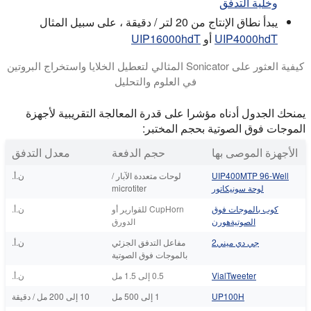
وخلية التدفق
يبدأ نطاق الإنتاج من 20 لتر / دقيقة ، على سبيل المثال
UIP4000hdT
أو
UIP16000hdT
كيفية العثور على Sonicator المثالي لتعطيل الخلايا واستخراج البروتين
في العلوم والتحليل
يشرح هذا البرنامج التعليمي نوع الصوتنة الأفضل لمهام تحضير العينات مثل التحلل وتعطيل ا
يمنحك الجدول أدناه مؤشرا على قدرة المعالجة التقريبية لأجهزة
الموجات فوق الصوتية بحجم المختبر:
الأجهزة الموصى بها
حجم الدفعة
معدل التدفق
UIP400MTP 96-Well
لوحات متعددة الآبار /
ن.أ.
لوحة سونيكاتور
microtiter
كوب بالموجات فوق
CupHorn للقوارير أو
ن.أ.
الصوتيةهورن
الدورق
جي دي ميني2
مفاعل التدفق الجزئي
ن.أ.
بالموجات فوق الصوتية
VialTweeter
0.5 إلى 1.5 مل
ن.أ.
UP100H
1 إلى 500 مل
10 إلى 200 مل / دقيقة