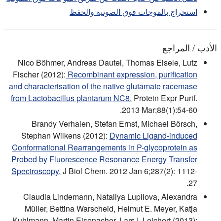
استخراج بالموجات فوق الصوتية والحفظ
الأدب / المراجع
Nico Böhmer, Andreas Dautel, Thomas Eisele, Lutz
Fischer (2012):
Recombinant expression, purification
and characterisation of the native glutamate racemase
from Lactobacillus plantarum NC8.
Protein Expr Purif.
2013 Mar;88(1):54-60.
Brandy Verhalen, Stefan Ernst, Michael Börsch,
Stephan Wilkens (2012):
Dynamic Ligand-induced
Conformational Rearrangements in P-glycoprotein as
Probed by Fluorescence Resonance Energy Transfer
Spectroscopy.
J Biol Chem. 2012 Jan 6;287(2): 1112-
27.
Claudia Lindemann, Nataliya Lupilova, Alexandra
Müller, Bettina Warscheid, Helmut E. Meyer, Katja
Kuhlmann, Martin Eisenacher, Lars I. Leichert (2013):