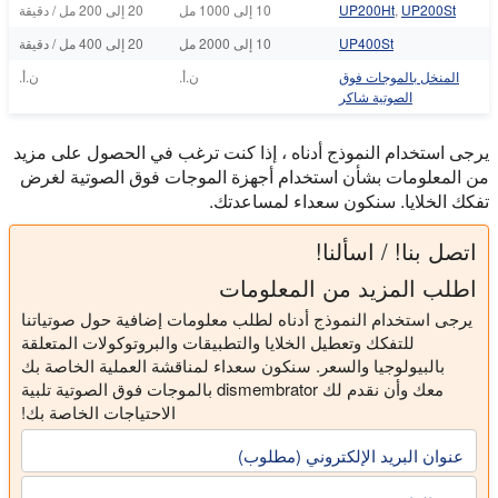
UP200St
,
UP200Ht
10 إلى 1000 مل
20 إلى 200 مل / دقيقة
UP400St
10 إلى 2000 مل
20 إلى 400 مل / دقيقة
المنخل بالموجات فوق
ن.أ.
ن.أ.
الصوتية شاكر
يرجى استخدام النموذج أدناه ، إذا كنت ترغب في الحصول على مزيد
من المعلومات بشأن استخدام أجهزة الموجات فوق الصوتية لغرض
تفكك الخلايا. سنكون سعداء لمساعدتك.
اتصل بنا! / اسألنا!
اطلب المزيد من المعلومات
يرجى استخدام النموذج أدناه لطلب معلومات إضافية حول صوتياتنا
للتفكك وتعطيل الخلايا والتطبيقات والبروتوكولات المتعلقة
بالبيولوجيا والسعر. سنكون سعداء لمناقشة العملية الخاصة بك
معك وأن نقدم لك dismembrator بالموجات فوق الصوتية تلبية
الاحتياجات الخاصة بك!
عنوان البريد الإلكتروني (مطلوب)