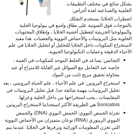
بشكل شائع في مختلف التطبيقات
العلمية والصناعية لعدة أغراض:
اضطراب الخلايا:
يستخدم التفكك
بالموجات فوق الصوتية على نطاق واسع في بيولوجيا الخلية
والبيولوجيا الجزيئية لتعطيل أغشية الخلايا ، وإطلاق المحتويات
الخلوية مثل البروتينات والأحماض النووية والعضيات. هذا مفيد
لاستخراج المكونات داخل الخلايا للتحليل أو لتحليل الخلايا في علم
الأحياء الدقيقة وعمليات التكنولوجيا الحيوية.
التجانس:
يساعد في الخلط الموحد للمكونات في العينة ،
خاصة عند التعامل مع السوائل غير القابلة للامتزاج أو عند
محاولة تحقيق مزيج ثابت من المواد.
استخراج البروتين:
في علم الأحياء ، علم الحياة البروتيني ، يعد
تحليل البروتينات مهمة شائعة جدا. قبل تحليل البروتينات في
المقايسات ، يجب استخراجها من داخل الخلية وعزلها.
Sonicators هي الطريقة الأكثر استخداما لاستخراج البروتين.
تجزئة الحمض النووي:
الحمض النووي (DNA) والحمض
النووي الريبوزي (RNA) نوعان متميزان من الأحماض النووية
التي تخزن المعلومات الوراثية وترفرها في الخلايا. عندما يتم