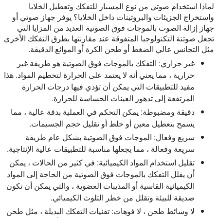
لماذا استخدام صوتي من نوع المسبار للتفكك وتعطيل الخلايا
واستخراج الجزيئات والبروتينات داخل الخلايا؟ يوفر جهاز صوتي أو
جهاز إزالة الصوت بالموجات فوق الصوتية العديد من المزايا التي
تجعل صوتنة التكنولوجيا المتفوقة عند مقارنتها بطرق التفكك الأخرى
مثل التجانس عالي الضغط أو طحن الكرة أو الموائع الدقيقة.
غير حراري:
التفكك بالموجات فوق الصوتية هو طريقة غير
حرارية ، مما يعني أنه لا يعتمد على الحرارة لتحطيم المواد. هذا
مفيد للتطبيقات التي يمكن أن تؤدي فيها درجات الحرارة
المرتفعة إلى تدهور العينات الحساسة للحرارة.
دقيقة ومضبوطة:
يمكن التحكم في العملية بدقة عالية ، مما
يسمح بتعطيل معين أو خلط أو تقليل حجم الجسيمات.
سريع وفعال:
الموجات فوق الصوتية بشكل عام طريقة
سريعة وفعالة ، مما يجعلها مناسبة للتطبيقات عالية الإنتاجية.
تقليل استخدام المواد الكيميائية:
في كثير من الحالات ، يمكن
أن يقلل التفكك بالموجات فوق الصوتية من الحاجة إلى المواد
الكيميائية القاسية أو المذيبات العضوية ، والتي يمكن أن تكون
صديقة للبيئة وتقلل من خطر التلوث الكيميائي.
لا وسائط طحن ، لا فوهات:
تقنيات التفكك البديلة ، مثل طحن