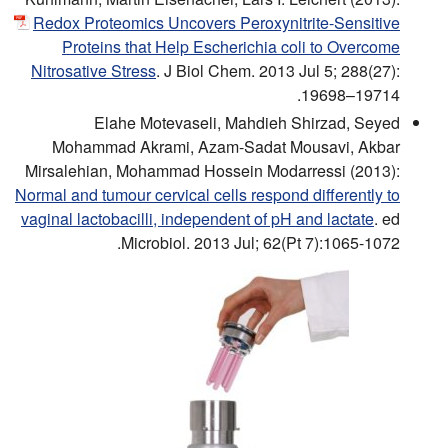
Redox Proteomics Uncovers Peroxynitrite-Sensitive
Proteins that Help Escherichia coli to Overcome
Nitrosative Stress
. J Biol Chem. 2013 Jul 5; 288(27):
19698–19714.
Elahe Motevaseli, Mahdieh Shirzad, Seyed
Mohammad Akrami, Azam-Sadat Mousavi, Akbar
Mirsalehian, Mohammad Hossein Modarressi (2013):
Normal and tumour cervical cells respond differently to
vaginal lactobacilli, independent of pH and lactate
. ed
Microbiol. 2013 Jul; 62(Pt 7):1065-1072.