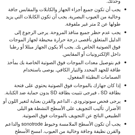
وحدتك.
يجب أن تكون جميع أجزاء الجهاز والكابلات والمقابس جافة
وخالية من العيوب البصرية. يجب أن تكون الكابلات التي يزيد
طولها عن 2 متر غير ملفوفة.
يجب عدم حظر جميع منافذ المروحة. يرجى الرجوع إلى
الدليل المتعلق بأقصى درجة حرارة محيطة لجهاز الموجات
فوق الصوتية الخاص بك. يجب ألا يكون الجهاز مبللا أو رطبا
داخل الإلكترونيات أو المقابس.
قم بتوصيل معدات الموجات فوق الصوتية الخاصة بك بمأخذ
طاقة للجهد المحدد والتيار الكافي. يوصى باستخدام
الصمامات البطيئة المفعول.
إذا كان جهازك بالموجات فوق الصوتية يحتوي على فتحة
بطاقة SD ، فيرجى تثبيت بطاقة SD بدون حماية ضد الكتابة.
يرجى فحص سونوترودي ، الداعم والقرن بعناية لتغير اللون أو
الأضرار. تأليب التجويف على الأسطح النشطة هو البلى
الطبيعي الناتج عن التجويف بالموجات فوق الصوتية.
يجب أن تكون الأسطح الملامسة وخيوط sonotrode والداعم
والقرن نظيفة وجافة وخالية من العيوب. امسح الأسطح