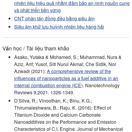
nhiên liệu hiệu quả nhằm đảm bảo an ninh nguồn cung
và phát triển bền vững
CNT phân tán đồng đều bằng siêu âm
Siêu âm khử lưu huỳnh nhiên liệu hàng hải
Văn học / Tài liệu tham khảo
Asako, Yutaka & Mohamed, S.; Muhammad, Nura &
Aziz, Arif; Yusof, Siti Nurul Akmal; Che Sidik, Nor
Azwadi (2021):
A comprehensive review of the
influences of nanoparticles as a fuel additive in an
internal combustion engine (ICE)
. Nanotechnology
Reviews 9,2021. 1326-1349.
D’Silva, R.; Vinoothan, K.; Binu, K.G.;
Thirumaleshwara, B.; Raju, K. (2016): Effect of
Titanium Dioxide and Calcium Carbonate
Nanoadditives on the Performance and Emission
Characteristics of C.I. Engine. Journal of Mechanical