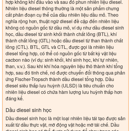
hợp không khí đầu vào và sau đó phun nhiên liệu diesel.
Nhiên liệu diesel thông thường là một sản phẩm chưng
cất phân đoạn cụ thể của dầu nhiên liệu dầu mỏ. Theo
nghĩa rộng hơn, thuật ngữ diesel đề cập đến nhiên liệu
không có nguồn gốc từ dầu mỏ, ví dụ như dầu diesel sinh
học, dầu diesel từ sinh khối thành chất lỏng (BTL), khí
thành chất lỏng (GTL) hoặc dầu diesel từ than thành chất
lỏng (CTL). BTL, GTL và CTL, được gọi là nhiên liệu
diesel tổng hợp, có thể có nguồn gốc từ bất kỳ vật liệu
cacbon nào (ví dụ: sinh khối, khí sinh học, khí tự nhiên,
than, v.v.). Sau khi khí hóa nguyên liệu thô thành khí tổng
hợp, sau đó tinh chế, nó được chuyển đổi thông qua phản
ứng Fischer-Tropsch thành dầu diesel tổng hợp. Dầu
diesel siêu thấp lưu huỳnh (ULSD) là tiêu chuẩn cho
nhiên liệu diesel có chứa hàm lượng lưu huỳnh thấp hơn
đáng kể.
Dầu diesel sinh học
Dầu diesel sinh học là một loại nhiên liệu tái tạo được sản
xuất từ dầu thực vật, mỡ động vật hoặc mỡ tái chế. Dầu