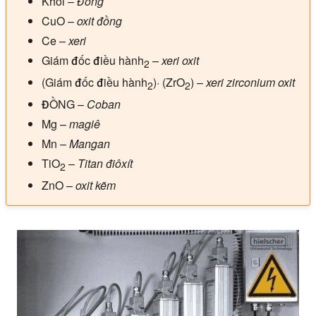
Khối
–
Đồng
CuO
–
oxit đồng
Ce
–
xeri
Giám đốc điều hành
–
xeri oxit
2
(Giám đốc điều hành
)· (ZrO
)
–
xeri zirconium oxit
2
2
ĐỒNG
–
Coban
Mg
–
magiê
Mn
–
Mangan
TiO
–
Titan điôxít
2
ZnO
–
oxit kẽm