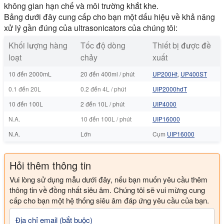
không gian hạn chế và môi trường khắt khe.
Bảng dưới đây cung cấp cho bạn một dấu hiệu về khả năng
xử lý gần đúng của ultrasonicators của chúng tôi:
Khối lượng hàng
Tốc độ dòng
Thiết bị được đề
loạt
chảy
xuất
10 đến 2000mL
20 đến 400ml / phút
UP200Ht
,
UP400ST
0.1 đến 20L
0.2 đến 4L / phút
UIP2000hdT
10 đến 100L
2 đến 10L / phút
UIP4000
N.A.
10 đến 100L / phút
UIP16000
N.A.
Lớn
Cụm
UIP16000
Hỏi thêm thông tin
Vui lòng sử dụng mẫu dưới đây, nếu bạn muốn yêu cầu thêm
thông tin về đồng nhất siêu âm. Chúng tôi sẽ vui mừng cung
cấp cho bạn một hệ thống siêu âm đáp ứng yêu cầu của bạn.
Địa chỉ email (bắt buộc)