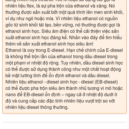
nhiên liệu flex, là sự pha trộn của ethanol và xăng. Nó
thường được sản xuất bởi một quá trình lên men sinh khối,
ví dụ như ngô hoặc mía. Vì nhiên liệu ethanol có nguồn
gốc từ sinh khối tái tạo, bền vững, nó thường được gọi là
ethanol sinh học. Siêu âm điện có thể cải thiện việc sản
xuất ethanol sinh học đáng kể. Nhấn vào đây để tìm hiểu
thêm về sản xuất ethanol sinh học siêu âm!
Ethanol là oxy trong E-diesel. Hạn chế chính của E-diesel
là không thể trộn lẫn của ethanol trong dầu diesel trong
một phạm vi nhiệt độ rộng. Tuy nhiên, dầu diesel sinh học
có thể được sử dụng thành công như một chất hoạt động
bề mặt lưỡng tính để ổn định ethanol và dầu diesel.
Nhiên liệu ethanol - diesel sinh học - diesel (EB-diesel)
có thể được pha trộn siêu âm thành nhũ tương vi mô hoặc
nano để EB-diesel ổn định – ngay cả ở nhiệt độ dưới 0
độ và cung cấp các đặc tính nhiên liệu vượt trội so với
nhiên liệu diesel thông thường.