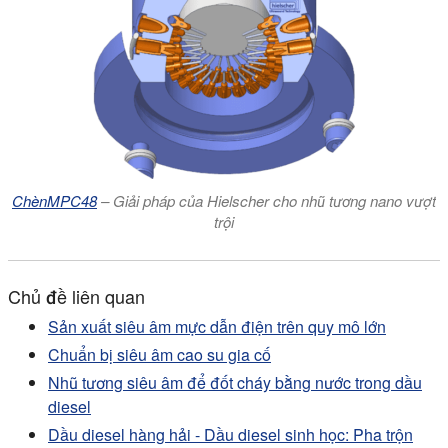
ChènMPC48
– Giải pháp của Hielscher cho nhũ tương nano vượt
trội
Chủ đề liên quan
Sản xuất siêu âm mực dẫn điện trên quy mô lớn
Chuẩn bị siêu âm cao su gia cố
Nhũ tương siêu âm để đốt cháy bằng nước trong dầu
diesel
Dầu diesel hàng hải - Dầu diesel sinh học: Pha trộn