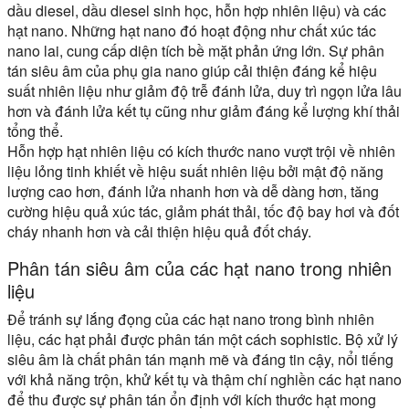
dầu diesel, dầu diesel sinh học, hỗn hợp nhiên liệu) và các
hạt nano. Những hạt nano đó hoạt động như chất xúc tác
nano lai, cung cấp diện tích bề mặt phản ứng lớn. Sự phân
tán siêu âm của phụ gia nano giúp cải thiện đáng kể hiệu
suất nhiên liệu như giảm độ trễ đánh lửa, duy trì ngọn lửa lâu
hơn và đánh lửa kết tụ cũng như giảm đáng kể lượng khí thải
tổng thể.
Hỗn hợp hạt nhiên liệu có kích thước nano vượt trội về nhiên
liệu lỏng tinh khiết về hiệu suất nhiên liệu bởi mật độ năng
lượng cao hơn, đánh lửa nhanh hơn và dễ dàng hơn, tăng
cường hiệu quả xúc tác, giảm phát thải, tốc độ bay hơi và đốt
cháy nhanh hơn và cải thiện hiệu quả đốt cháy.
Phân tán siêu âm của các hạt nano trong nhiên
liệu
Để tránh sự lắng đọng của các hạt nano trong bình nhiên
liệu, các hạt phải được phân tán một cách sophistic. Bộ xử lý
siêu âm là chất phân tán mạnh mẽ và đáng tin cậy, nổi tiếng
với khả năng trộn, khử kết tụ và thậm chí nghiền các hạt nano
để thu được sự phân tán ổn định với kích thước hạt mong