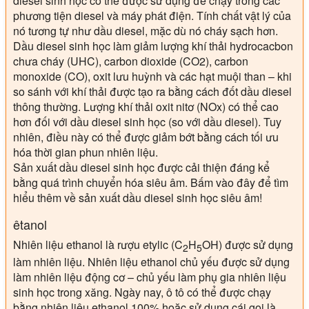
diesel sinh học có thể được sử dụng để chạy trong các
phương tiện diesel và máy phát điện. Tính chất vật lý của
nó tương tự như dầu diesel, mặc dù nó cháy sạch hơn.
Dầu diesel sinh học làm giảm lượng khí thải hydrocacbon
chưa cháy (UHC), carbon dioxide (CO2), carbon
monoxide (CO), oxit lưu huỳnh và các hạt muội than – khi
so sánh với khí thải được tạo ra bằng cách đốt dầu diesel
thông thường. Lượng khí thải oxit nitơ (NOx) có thể cao
hơn đối với dầu diesel sinh học (so với dầu diesel). Tuy
nhiên, điều này có thể được giảm bớt bằng cách tối ưu
hóa thời gian phun nhiên liệu.
Sản xuất dầu diesel sinh học được cải thiện đáng kể
bằng quá trình chuyển hóa siêu âm. Bấm vào đây để tìm
hiểu thêm về sản xuất dầu diesel sinh học siêu âm!
êtanol
Nhiên liệu ethanol là rượu etylic (C
H
OH) được sử dụng
2
5
làm nhiên liệu. Nhiên liệu ethanol chủ yếu được sử dụng
làm nhiên liệu động cơ – chủ yếu làm phụ gia nhiên liệu
sinh học trong xăng. Ngày nay, ô tô có thể được chạy
bằng nhiên liệu ethanol 100% hoặc sử dụng cái gọi là