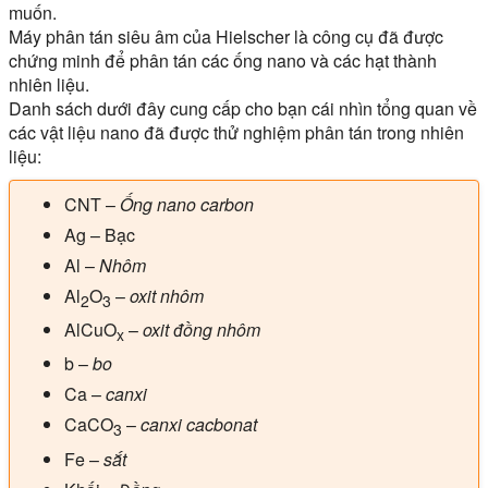
muốn.
Máy phân tán siêu âm của Hielscher là công cụ đã được
chứng minh để phân tán các ống nano và các hạt thành
nhiên liệu.
Danh sách dưới đây cung cấp cho bạn cái nhìn tổng quan về
các vật liệu nano đã được thử nghiệm phân tán trong nhiên
liệu:
CNT
–
Ống nano carbon
Ag
– Bạc
Al
–
Nhôm
Al
O
–
oxit nhôm
2
3
AlCuO
–
oxit đồng nhôm
x
b
–
bo
Ca
–
canxi
CaCO
–
canxi cacbonat
3
Fe
–
sắt