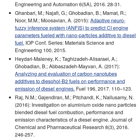
Engineering and Automation 6(5A), 2016. 28-31.
Ghanbari, M.; Najafi, G.; Ghobadian, B.; Mamat, R.;
Noor, M.M.; Moosavian, A. (2015):
Adaptive neuro-
fuzzy inference system (ANFIS) to predict CI engine
parameters fueled with nano-particles additive to diesel
fuel.
IOP Conf. Series: Materials Science and
Engineering 100, 2015.
Heydari-Maleney, K.; Taghizadeh-Alisaraei, A.;
Ghobadian, B.; Abbaszadeh-Mayvan, A. (2017):
Analyzing and evaluation of carbon nanotubes
additives to diesohol-B2 fuels on performance and
emission of diesel engines.
Fuel 196, 2017. 110–123.
Raj, N.M.; Gajendiran, M.; Pitchandi, K.; Nallusamy, N.
(2016): Investigation on aluminium oxide nano particles
blended diesel fuel combustion, performance and
emission characteristics of a diesel engine. Journal of
Chemical and Pharmaceutical Research 8(3), 2016.
246-257.