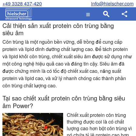
+49 3328 437-420
info@hielscher.com
Cải thiện sản xuất protein côn trùng bằng
siêu âm
Côn trùng là một nguồn bền vững, dễ trồng để cung cấp
protein và lipid dinh dưỡng chất lượng cao. Để tách protein
và lipid khỏi côn trùng, chiết xuất siêu âm được sử dụng như
một công nghệ hiệu quả cao và đáng tin cậy. Siêu âm đã
được chứng minh là có tốc độ chiết xuất cao, năng suất
protein và lipid cao, và xử lý nhanh chóng các thành phần
côn trùng chất lượng cao.
Tại sao chiết xuất protein côn trùng bằng siêu
âm Power?
Chiết xuất protein côn trùng
thường được coi là có chất
lượng cao hơn bột côn trùng vì
nó chứa tỷ lệ protein cao hơn