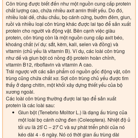
Côn trùng được biết đến như một nguồn cung cấp protein
chất lượng cao, chứa nhiều axit amin thiết yếu. Do đó,
nhiều loài dế, châu chấu, bọ cánh cứng, bướm đêm, giun,
ruồi và nhiều loại côn trùng khác được lai tạo để sản xuất
protein cho người và động vật. Bên cạnh việc giàu
protein, côn trùng còn là một nguồn cung cấp axit béo,
khoáng chất (ví dụ: sắt, kẽm, kali, selen và đồng) và
vitamin (chủ yếu là vitamin B). Ví dụ, các loài côn trùng
như dế và giun bột có nồng độ protein hoàn chỉnh,
vitamin B12, riboflavin và vitamin A cao.
Trái ngược với các sản phẩm có nguồn gốc động vật, côn
trùng cũng chứa chất xơ. Sợi côn trùng chủ yếu được tìm
thấy ở dạng chitin, một khối xây dựng thiết yếu của bộ
xương ngoài.
Các loài côn trùng thường được lai tạo để sản xuất
protein là các loài sau:
Giun bột (Tenebrio Molitor L.) là dạng ấu trùng của
một loài bọ cánh cứng đen (Coleoptera). Nhiệt độ ủ
tối ưu là 25 ̊C – 27 ̊C và sự phát triển phôi của nó
kéo dài 4 - 6 ngày. Nó có thời gian ấu trùng dài