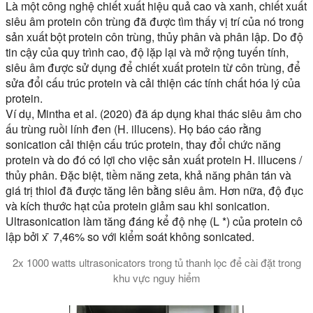
Là một công nghệ chiết xuất hiệu quả cao và xanh, chiết xuất
siêu âm protein côn trùng đã được tìm thấy vị trí của nó trong
sản xuất bột protein côn trùng, thủy phân và phân lập. Do độ
tin cậy của quy trình cao, độ lặp lại và mở rộng tuyến tính,
siêu âm được sử dụng để chiết xuất protein từ côn trùng, để
sửa đổi cấu trúc protein và cải thiện các tính chất hóa lý của
protein.
Ví dụ, Mintha et al. (2020) đã áp dụng khai thác siêu âm cho
ấu trùng ruồi lính đen (H. illucens). Họ báo cáo rằng
sonication cải thiện cấu trúc protein, thay đổi chức năng
protein và do đó có lợi cho việc sản xuất protein H. illucens /
thủy phân. Đặc biệt, tiềm năng zeta, khả năng phân tán và
giá trị thiol đã được tăng lên bằng siêu âm. Hơn nữa, độ đục
và kích thước hạt của protein giảm sau khi sonication.
Ultrasonication làm tăng đáng kể độ nhẹ (L *) của protein cô
lập bởi x ̄ 7,46% so với kiểm soát không sonicated.
2x 1000 watts ultrasonicators trong tủ thanh lọc để cài đặt trong
khu vực nguy hiểm
Trong video này, chúng tôi cho bạn thấy một hệ thống siêu âm 