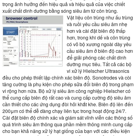
trọng ảnh hưởng đến hiệu quả và hiệu quả của việc chiết
xuất chất dinh dưỡng bằng sóng siêu âm từ côn trùng.
Vật liệu côn trùng như ấu trùng
và ruồi yêu cầu siêu âm nhẹ
hơn và cài đặt biên độ thấp
hơn, trong khi dế và côn trùng
có vỏ bộ xương ngoài dày yêu
cầu siêu âm ở biên độ cao hơn
để giải phóng các chất dinh
dưỡng mục tiêu. Tất cả các bộ
vi xử lý Hielscher Ultrasonics
đều cho phép thiết lập chính xác biên độ. Sonotrodes và còi
tăng cường là phụ kiện cho phép sửa đổi biên độ trong phạm
vi rộng hơn nữa. Bộ xử lý siêu âm công nghiệp Hielscher có
thể cung cấp biên độ rất cao và cung cấp cường độ siêu âm
cần thiết cho các ứng dụng đòi hỏi khắt khe. Biên độ lên đến
200μm có thể dễ dàng chạy liên tục trong hoạt động 24/7.
Cài đặt biên độ chính xác và giám sát vĩnh viễn các thông số
quá trình siêu âm thông qua phần mềm thông minh cung cấp
cho bạn khả năng xử lý hạt giống của bạn với các điều kiện