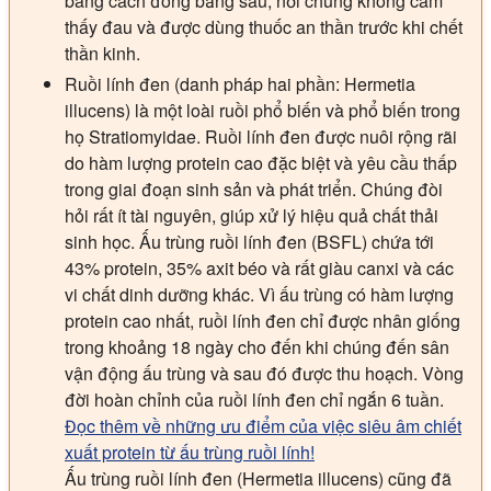
bằng cách đóng băng sâu, nơi chúng không cảm
thấy đau và được dùng thuốc an thần trước khi chết
thần kinh.
Ruồi lính đen (danh pháp hai phần: Hermetia
illucens) là một loài ruồi phổ biến và phổ biến trong
họ Stratiomyidae. Ruồi lính đen được nuôi rộng rãi
do hàm lượng protein cao đặc biệt và yêu cầu thấp
trong giai đoạn sinh sản và phát triển. Chúng đòi
hỏi rất ít tài nguyên, giúp xử lý hiệu quả chất thải
sinh học. Ấu trùng ruồi lính đen (BSFL) chứa tới
43% protein, 35% axit béo và rất giàu canxi và các
vi chất dinh dưỡng khác. Vì ấu trùng có hàm lượng
protein cao nhất, ruồi lính đen chỉ được nhân giống
trong khoảng 18 ngày cho đến khi chúng đến sân
vận động ấu trùng và sau đó được thu hoạch. Vòng
đời hoàn chỉnh của ruồi lính đen chỉ ngắn 6 tuần.
Đọc thêm về những ưu điểm của việc siêu âm chiết
xuất protein từ ấu trùng ruồi lính!
Ấu trùng ruồi lính đen (Hermetia illucens) cũng đã