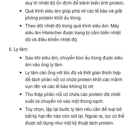
duy trì nhiệt độ ổn định để tránh biến tính protein.
Quá trình siêu âm giúp phá vỡ các tế bào và giải
phóng protein khỏi ấu trùng.
Theo dõi nhiệt độ trong quá trình siêu âm. Máy
siêu âm Hielscher được trang bị cảm biến nhiệt
độ và điều khiển nhiệt độ.
Ly tâm:
Sau khi siêu âm, chuyển bùn ấu trùng được siêu
âm vào ống ly tâm.
Ly tâm các ống với tốc độ và thời gian thích hợp
để tách phần nổi có chứa protein khỏi các mảnh
vụn rắn và các tế bào không bị vỡ.
Thu thập phần nổi có chứa các protein đã chiết
xuất và chuyển nó vào một thùng sạch.
Tùy chọn, lặp lại bước ly tâm nếu cần để loại bỏ
bất kỳ hạt rắn nào còn sót lại. Ngoài ra, lọc có thể
được sử dụng như một kỹ thuật tách protein.