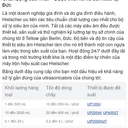
Đức
Là một doanh nghiệp gia đình và do gia đình điều hành,
Hielscher ưu tiên các tiêu chuẩn chất lượng cao nhất cho bộ
xử lý siêu âm của mình. Tất cả các máy siêu âm đều được
thiết kế, sản xuất và thử nghiệm kỹ lưỡng tại trụ sở chính của
chúng tôi ở Teltow gần Berlin, Đức. Độ bền và độ tin cậy của
thiết bị siêu âm Hielscher làm cho nó trở thành một con ngựa
làm việc trong sản xuất của bạn. Hoạt động 24/7 dưới đầy tải
và trong môi trường khắt khe là một đặc điểm tự nhiên của
máy trộn hiệu suất cao Hielscher.
Bảng dưới đây cung cấp cho bạn một dấu hiệu về khả năng
xử lý gần đúng của ultrasonicators của chúng tôi:
Khối lượng hàng
Tốc độ dòng
Thiết bị được đề
loạt
chảy
xuất
1 đến 500 mL
10 đến 200 mL / phút
UP100H
10 đến 2000 mL
20 đến 400 mL / phút
UP200Ht
,
UP400ST
0.1 đến 20 L
0.2 đến 4 L / phút
UIP2000hdT