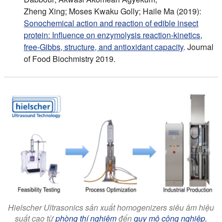
Zheng Xing; Moses Kwaku Golly; Haile Ma (2019):
Sonochemical action and reaction of edible insect
protein: Influence on enzymolysis reaction‐kinetics,
free‐Gibbs, structure, and antioxidant capacity
. Journal
of Food Biochmistry 2019.
Hielscher Ultrasonics sản xuất homogenizers siêu âm hiệu
suất cao từ
phòng thí nghiệm
đến
quy mô công nghiệp.