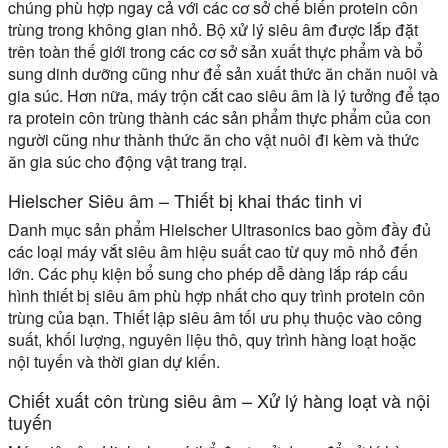
chúng phù hợp ngay cả với các cơ sở chế biến protein côn
trùng trong không gian nhỏ. Bộ xử lý siêu âm được lắp đặt
trên toàn thế giới trong các cơ sở sản xuất thực phẩm và bổ
sung dinh dưỡng cũng như để sản xuất thức ăn chăn nuôi và
gia súc. Hơn nữa, máy trộn cắt cao siêu âm là lý tưởng để tạo
ra protein côn trùng thành các sản phẩm thực phẩm của con
người cũng như thành thức ăn cho vật nuôi đi kèm và thức
ăn gia súc cho động vật trang trại.
Hielscher Siêu âm – Thiết bị khai thác tinh vi
Danh mục sản phẩm Hielscher Ultrasonics bao gồm đầy đủ
các loại máy vắt siêu âm hiệu suất cao từ quy mô nhỏ đến
lớn. Các phụ kiện bổ sung cho phép dễ dàng lắp ráp cấu
hình thiết bị siêu âm phù hợp nhất cho quy trình protein côn
trùng của bạn. Thiết lập siêu âm tối ưu phụ thuộc vào công
suất, khối lượng, nguyên liệu thô, quy trình hàng loạt hoặc
nội tuyến và thời gian dự kiến.
Chiết xuất côn trùng siêu âm – Xử lý hàng loạt và nội
tuyến