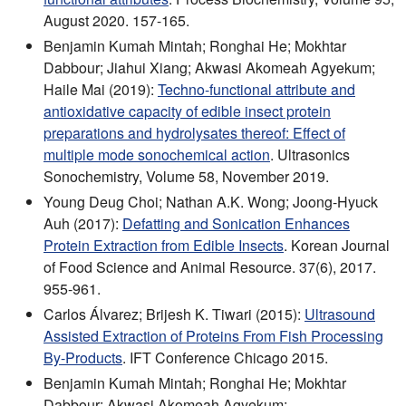
August 2020. 157-165.
Benjamin Kumah Mintah; Ronghai He; Mokhtar
Dabbour; Jiahui Xiang; Akwasi Akomeah Agyekum;
Haile Mai (2019):
Techno-functional attribute and
antioxidative capacity of edible insect protein
preparations and hydrolysates thereof: Effect of
multiple mode sonochemical action
. Ultrasonics
Sonochemistry, Volume 58, November 2019.
Young Deug Choi; Nathan A.K. Wong; Joong-Hyuck
Auh (2017):
Defatting and Sonication Enhances
Protein Extraction from Edible Insects
. Korean Journal
of Food Science and Animal Resource. 37(6), 2017.
955-961.
Carlos Álvarez; Brijesh K. Tiwari (2015):
Ultrasound
Assisted Extraction of Proteins From Fish Processing
By-Products
. IFT Conference Chicago 2015.
Benjamin Kumah Mintah; Ronghai He; Mokhtar
Dabbour; Akwasi Akomeah Agyekum;