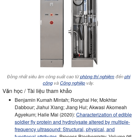
Đồng nhất siêu âm công suất cao từ
phòng thí nghiệm
đến
phi
công
và
Công nghiệp
vảy.
Văn học / Tài liệu tham khảo
Benjamin Kumah Mintah; Ronghai He; Mokhtar
Dabbour; Jiahui Xiang; Jiang Hui; Akwasi Akomeah
Agyekum; Haile Mai (2020):
Characterization of edible
soldier fly protein and hydrolysate altered by multiple-
frequency ultrasound: Structural, physical, and
functional attributes
. Process Biochemistry, Volume 95,