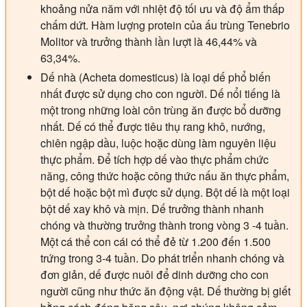
khoảng nửa năm với nhiệt độ tối ưu và độ ẩm thấp
chấm dứt. Hàm lượng protein của ấu trùng Tenebrio
Molitor và trưởng thành lần lượt là 46,44% và
63,34%.
Dế nhà (Acheta domesticus) là loại dế phổ biến
nhất được sử dụng cho con người. Dế nổi tiếng là
một trong những loài côn trùng ăn được bổ dưỡng
nhất. Dế có thể được tiêu thụ rang khô, nướng,
chiên ngập dầu, luộc hoặc dùng làm nguyên liệu
thực phẩm. Để tích hợp dế vào thực phẩm chức
năng, công thức hoặc công thức nấu ăn thực phẩm,
bột dế hoặc bột mì được sử dụng. Bột dế là một loại
bột dế xay khô và mịn. Dế trưởng thành nhanh
chóng và thường trưởng thành trong vòng 3 -4 tuần.
Một cá thể con cái có thể đẻ từ 1.200 đến 1.500
trứng trong 3-4 tuần. Do phát triển nhanh chóng và
đơn giản, dế được nuôi để dinh dưỡng cho con
người cũng như thức ăn động vật. Dế thường bị giết