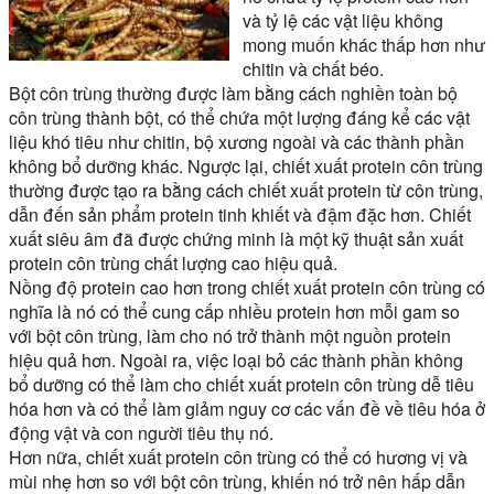
và tỷ lệ các vật liệu không
mong muốn khác thấp hơn như
chitin và chất béo.
Bột côn trùng thường được làm bằng cách nghiền toàn bộ
côn trùng thành bột, có thể chứa một lượng đáng kể các vật
liệu khó tiêu như chitin, bộ xương ngoài và các thành phần
không bổ dưỡng khác. Ngược lại, chiết xuất protein côn trùng
thường được tạo ra bằng cách chiết xuất protein từ côn trùng,
dẫn đến sản phẩm protein tinh khiết và đậm đặc hơn. Chiết
xuất siêu âm đã được chứng minh là một kỹ thuật sản xuất
protein côn trùng chất lượng cao hiệu quả.
Nồng độ protein cao hơn trong chiết xuất protein côn trùng có
nghĩa là nó có thể cung cấp nhiều protein hơn mỗi gam so
với bột côn trùng, làm cho nó trở thành một nguồn protein
hiệu quả hơn. Ngoài ra, việc loại bỏ các thành phần không
bổ dưỡng có thể làm cho chiết xuất protein côn trùng dễ tiêu
hóa hơn và có thể làm giảm nguy cơ các vấn đề về tiêu hóa ở
động vật và con người tiêu thụ nó.
Hơn nữa, chiết xuất protein côn trùng có thể có hương vị và
mùi nhẹ hơn so với bột côn trùng, khiến nó trở nên hấp dẫn