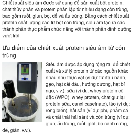
Chiết xuất siêu âm được sử dụng để sản xuất bột protein,
chất thủy phân và protein phân lập từ nhiều dạng côn trùng,
bao gồm ruồi, giun, bọ, dế và ấu trùng. Bằng cách chiết xuất
protein chất lượng cao từ bột côn trùng, siêu âm tạo ra các
thành phần thực phẩm chức năng với thành phần dinh dưỡng
vượt trội.
Ưu điểm của chiết xuất protein siêu âm từ côn
trùng
Siêu âm được áp dụng rộng rãi để chiết
xuất và xử lý protein từ các nguồn khác
nhau như thực vật (ví dụ: từ đậu nành,
gạo, hạt cải dầu, hướng dương, hạt bí
ngô, v.v.), sữa (ví dụ: whey protein cô
đặc (WPC), whey protein, chất giữ lại
protein sữa, canxi caseinate), tảo (ví dụ:
rong biển), hải sản (ví dụ: phụ phẩm cá
và chất thải hải sản) và côn trùng (ví dụ:
giun, ấu trùng, ruồi, giòi, bọ cánh cứng,
dế, gián, v.v.).