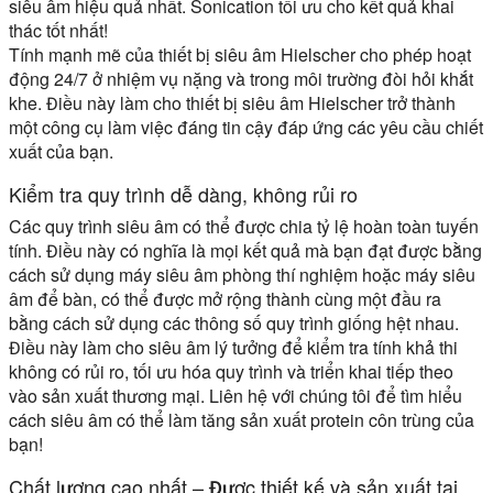
siêu âm hiệu quả nhất. Sonication tối ưu cho kết quả khai
thác tốt nhất!
Tính mạnh mẽ của thiết bị siêu âm Hielscher cho phép hoạt
động 24/7 ở nhiệm vụ nặng và trong môi trường đòi hỏi khắt
khe. Điều này làm cho thiết bị siêu âm Hielscher trở thành
một công cụ làm việc đáng tin cậy đáp ứng các yêu cầu chiết
xuất của bạn.
Kiểm tra quy trình dễ dàng, không rủi ro
Các quy trình siêu âm có thể được chia tỷ lệ hoàn toàn tuyến
tính. Điều này có nghĩa là mọi kết quả mà bạn đạt được bằng
cách sử dụng máy siêu âm phòng thí nghiệm hoặc máy siêu
âm để bàn, có thể được mở rộng thành cùng một đầu ra
bằng cách sử dụng các thông số quy trình giống hệt nhau.
Điều này làm cho siêu âm lý tưởng để kiểm tra tính khả thi
không có rủi ro, tối ưu hóa quy trình và triển khai tiếp theo
vào sản xuất thương mại. Liên hệ với chúng tôi để tìm hiểu
cách siêu âm có thể làm tăng sản xuất protein côn trùng của
bạn!
Chất lượng cao nhất – Được thiết kế và sản xuất tại