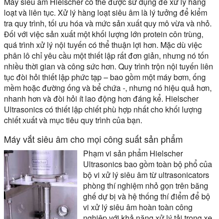
Máy siêu âm Hielscher có thể được sử dụng để xử lý hàng
loạt và liên tục. Xử lý hàng loạt siêu âm là lý tưởng để kiểm
tra quy trình, tối ưu hóa và mức sản xuất quy mô vừa và nhỏ.
Đối với việc sản xuất một khối lượng lớn protein côn trùng,
quá trình xử lý nội tuyến có thể thuận lợi hơn. Mặc dù việc
phân lô chỉ yêu cầu một thiết lập rất đơn giản, nhưng nó tốn
nhiều thời gian và công sức hơn. Quy trình trộn nội tuyến liên
tục đòi hỏi thiết lập phức tạp – bao gồm một máy bơm, ống
mềm hoặc đường ống và bể chứa -, nhưng nó hiệu quả hơn,
nhanh hơn và đòi hỏi ít lao động hơn đáng kể. Hielscher
Ultrasonics có thiết lập chiết phù hợp nhất cho khối lượng
chiết xuất và mục tiêu quy trình của bạn.
Máy vắt siêu âm cho mọi công suất sản phẩm
Phạm vi sản phẩm Hielscher
Ultrasonics bao gồm toàn bộ phổ của
bộ vi xử lý siêu âm từ ultrasonicators
phòng thí nghiệm nhỏ gọn trên băng
ghế dự bị và hệ thống thí điểm để bộ
vi xử lý siêu âm hoàn toàn công
nghiệp với khả năng xử lý tải trọng xe