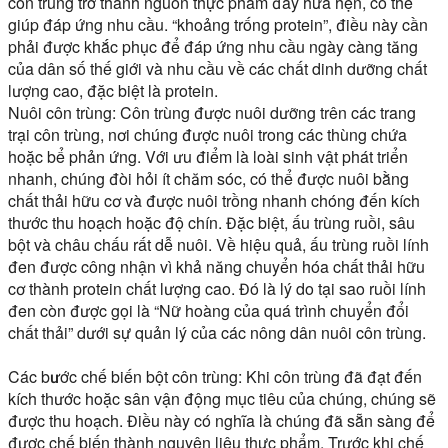
côn trùng trở thành nguồn thực phẩm đầy hứa hẹn, có thể
giúp đáp ứng nhu cầu. “khoảng trống protein”, điều này cần
phải được khắc phục để đáp ứng nhu cầu ngày càng tăng
của dân số thế giới và nhu cầu về các chất dinh dưỡng chất
lượng cao, đặc biệt là protein.
Nuôi côn trùng:
Côn trùng được nuôi dưỡng trên các trang
trại côn trùng, nơi chúng được nuôi trong các thùng chứa
hoặc bể phản ứng. Với ưu điểm là loài sinh vật phát triển
nhanh, chúng đòi hỏi ít chăm sóc, có thể được nuôi bằng
chất thải hữu cơ và được nuôi trồng nhanh chóng đến kích
thước thu hoạch hoặc độ chín. Đặc biệt, ấu trùng ruồi, sâu
bột và châu chấu rất dễ nuôi. Về hiệu quả, ấu trùng ruồi lính
đen được công nhận vì khả năng chuyển hóa chất thải hữu
cơ thành protein chất lượng cao. Đó là lý do tại sao ruồi lính
đen còn được gọi là “Nữ hoàng của quá trình chuyển đổi
chất thải” dưới sự quản lý của các nông dân nuôi côn trùng.
Các bước chế biến bột côn trùng:
Khi côn trùng đã đạt đến
kích thước hoặc sân vận động mục tiêu của chúng, chúng sẽ
được thu hoạch. Điều này có nghĩa là chúng đã sẵn sàng để
được chế biến thành nguyên liệu thực phẩm. Trước khi chế