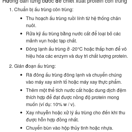
Hướng dẫn từng bước để chiết xuất protein côn trùng
Chuẩn bị ấu trùng côn trùng:
Thu hoạch ấu trùng ruồi lính từ hệ thống chăn
nuôi.
Rửa kỹ ấu trùng bằng nước cất để loại bỏ các
mảnh vụn hoặc tạp chất.
Đông lạnh ấu trùng ở -20°C hoặc thấp hơn để vô
hiệu hóa các enzym và duy trì chất lượng protein.
Gián đoạn ấu trùng:
Rã đông ấu trùng đông lạnh và chuyển chúng
vào máy xay sinh tố hoặc máy xay thực phẩm.
Thêm một thể tích nước cất hoặc dung dịch đệm
thích hợp để đạt được nồng độ protein mong
muốn (ví dụ: 10% w / v).
Xay nhuyễn hoặc xử lý ấu trùng cho đến khi thu
được hỗn hợp đồng nhất.
Chuyển bùn vào hộp thủy tinh hoặc nhựa.