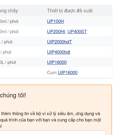
òng chảy
Thiết bị được đề xuất
ml / phút
UP100H
ml / phút
UP200Ht
,
UP400ST
 / phút
UIP2000hdT
/ phút
UIP4000hdt
L / phút
UIP16000
Cụm
UIP16000
 chúng tôi!
thêm thông tin về bộ vi xử lý siêu âm, ứng dụng và
ề quá trình của bạn với bạn và cung cấp cho bạn một
!