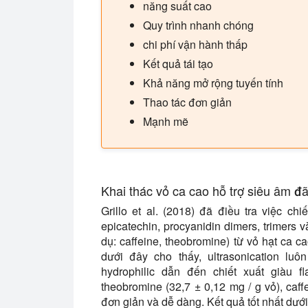
năng suất cao
Quy trình nhanh chóng
chi phí vận hành thấp
Kết quả tái tạo
Khả năng mở rộng tuyến tính
Thao tác đơn giản
Mạnh mẽ
Khai thác vỏ ca cao hỗ trợ siêu âm 
Grillo et al. (2018) đã điều tra việc ch
epicatechin, procyanidin dimers, trimers v
dụ: caffeine, theobromine) từ vỏ hạt ca 
dưới đây cho thấy, ultrasonication luô
hydrophilic dẫn đến chiết xuất giàu fl
theobromine (32,7 ± 0,12 mg / g vỏ), caff
đơn giản và dễ dàng. Kết quả tốt nhất dư