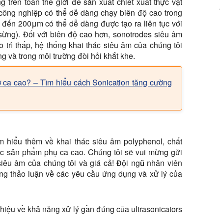
trên toàn thế giới để sản xuất chiết xuất thực vật
s công nghiệp có thể dễ dàng chạy biên độ cao trong
n đến 200μm có thể dễ dàng được tạo ra liên tục với
sừng). Đối với biên độ cao hơn, sonotrodes siêu âm
 trì thấp, hệ thống khai thác siêu âm của chúng tôi
 và trong môi trường đòi hỏi khắt khe.
bơ ca cao? – Tìm hiểu cách Sonication tăng cường
ìm hiểu thêm về khai thác siêu âm polyphenol, chất
ác sản phẩm phụ ca cao. Chúng tôi sẽ vui mừng gửi
siêu âm của chúng tôi và giá cả! Đội ngũ nhân viên
òng thảo luận về các yêu cầu ứng dụng và xử lý của
iệu về khả năng xử lý gần đúng của ultrasonicators