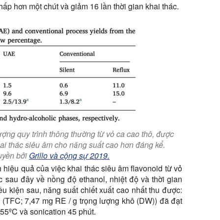
hấp hơn một chút và giảm 16 lần thời gian khai thác.
ượng quy trình thông thường từ vỏ ca cao thô, được
Khai thác siêu âm cho năng suất cao hơn đáng kể.
uyền bởi
Grillo và cộng sự 2019.
 hiệu quả của việc khai thác siêu âm flavonoid từ vỏ
c sau đây về nồng độ ethanol, nhiệt độ và thời gian
ều kiện sau, năng suất chiết xuất cao nhất thu được:
id (TFC; 7,47 mg RE / g trọng lượng khô (DW)) đã đạt
55ºC và sonication 45 phút.