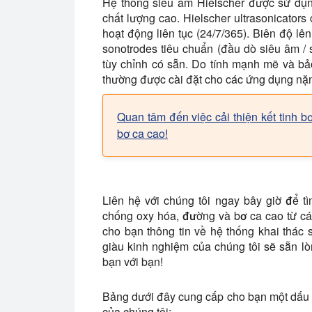
Hệ thống siêu âm Hielscher được sử dụng 
chất lượng cao. Hielscher ultrasonicator
hoạt động liên tục (24/7/365). Biên độ lê
sonotrodes tiêu chuẩn (đầu dò siêu âm / 
tùy chỉnh có sẵn. Do tính mạnh mẽ và bảo
thường được cài đặt cho các ứng dụng nặng
Quan tâm đến việc cải thiện kết tinh 
bơ ca cao!
Liên hệ với chúng tôi ngay bây giờ để t
chống oxy hóa, đường và bơ ca cao từ c
cho bạn thông tin về hệ thống khai thác 
giàu kinh nghiệm của chúng tôi sẽ sẵn l
bạn với bạn!
Bảng dưới đây cung cấp cho bạn một dấu h
của chúng tôi: