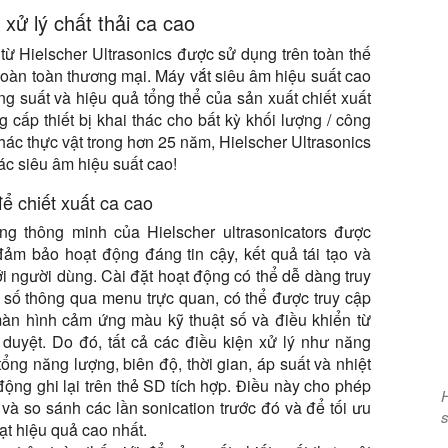
xử lý chất thải ca cao
từ Hielscher Ultrasonics được sử dụng trên toàn thế
hoàn toàn thương mại. Máy vắt siêu âm hiệu suất cao
ng suất và hiệu quả tổng thể của sản xuất chiết xuất
 cấp thiết bị khai thác cho bất kỳ khối lượng / công
thác thực vật trong hơn 25 năm, Hielscher Ultrasonics
hác siêu âm hiệu suất cao!
ể chiết xuất ca cao
ng thông minh của Hielscher ultrasonicators được
 đảm bảo hoạt động đáng tin cậy, kết quả tái tạo và
ới người dùng. Cài đặt hoạt động có thể dễ dàng truy
 số thông qua menu trực quan, có thể được truy cập
àn hình cảm ứng màu kỹ thuật số và điều khiển từ
h duyệt. Do đó, tất cả các điều kiện xử lý như năng
tổng năng lượng, biên độ, thời gian, áp suất và nhiệt
ộng ghi lại trên thẻ SD tích hợp. Điều này cho phép
H
và so sánh các lần sonication trước đó và để tối ưu
s
ạt hiệu quả cao nhất.