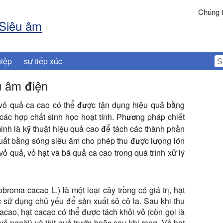
Chúng t
 Siêu âm
iệp
sự tiếp xúc
u âm điện
ỏ quả ca cao có thể được tận dụng hiệu quả bằng
các hợp chất sinh học hoạt tính. Phương pháp chiết
nh là kỹ thuật hiệu quả cao để tách các thành phần
 xuất bằng sóng siêu âm cho phép thu được lượng lớn
ỏ quả, vỏ hạt và bã quả ca cao trong quá trình xử lý
roma cacao L.) là một loại cây trồng có giá trị, hạt
 sử dụng chủ yếu để sản xuất sô cô la. Sau khi thu
cao, hạt cacao có thể được tách khỏi vỏ (còn gọi là
vỏ ngoài) và thịt quả trước hoặc sau khi rang. Vỏ hạt