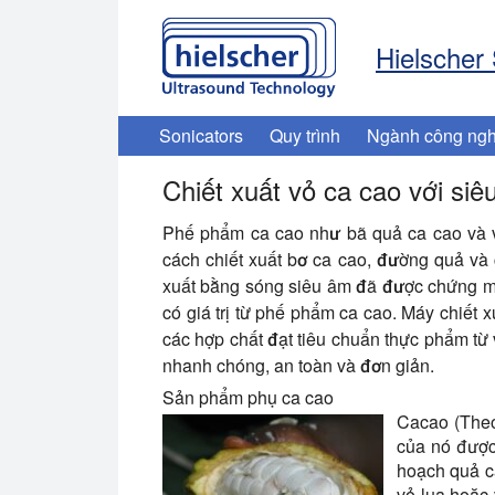
Hielscher
Sonicators
Quy trình
Ngành công ngh
Chiết xuất vỏ ca cao với siê
Phế phẩm ca cao như bã quả ca cao và v
cách chiết xuất bơ ca cao, đường quả và 
xuất bằng sóng siêu âm đã được chứng mi
có giá trị từ phế phẩm ca cao. Máy chiết
các hợp chất đạt tiêu chuẩn thực phẩm từ v
nhanh chóng, an toàn và đơn giản.
Sản phẩm phụ ca cao
Cacao (Theob
của nó được
hoạch quả ca
vỏ lụa hoặc 