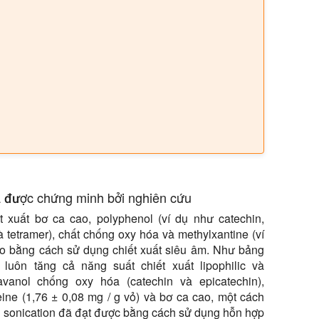
đã được chứng minh bởi nghiên cứu
iết xuất bơ ca cao, polyphenol (ví dụ như catechin,
à tetramer), chất chống oxy hóa và methylxantine (ví
cao bằng cách sử dụng chiết xuất siêu âm. Như bảng
n luôn tăng cả năng suất chiết xuất lipophilic và
avanol chống oxy hóa (catechin và epicatechin),
eine (1,76 ± 0,08 mg / g vỏ) và bơ ca cao, một cách
ới sonication đã đạt được bằng cách sử dụng hỗn hợp