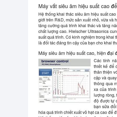
Máy vắt siêu âm hiệu suất cao để 
Hệ thống khai thác siêu âm hiệu suất cao 
giới trên R&D, mức sản xuất nhỏ, vừa và 
tăng cường quá trình khai thác và tăng nă
chất lượng cao. Hielscher Ultrasonics cung
suất quá trình. Có kinh nghiệm trong khai 
là đối tác đáng tin cậy của bạn cho khai t
Máy siêu âm hiệu suất cao, hiện đại đ
Các tính nă
thiết kế để
thân thiện v
cập và quay
thông qua m
xa của trìn
lượng ròng, 
độ được tự đ
bạn sửa đổi 
hóa quá trình chiết xuất vỏ hạt ca cao để đ