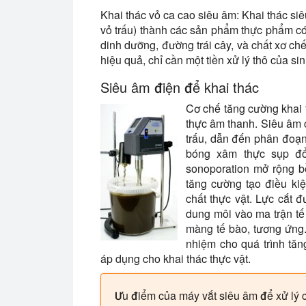
Khai thác vỏ ca cao siêu âm: Khai thác siêu
vỏ trấu) thành các sản phẩm thực phẩm có 
dinh dưỡng, đường trái cây, và chất xơ chế
hiệu quả, chỉ cần một tiền xử lý thô của sin
Siêu âm điện để khai thác
Cơ chế tăng cường khai 
thực âm thanh. Siêu âm c
trấu, dẫn đến phân đoạn
bóng xâm thực sụp đổ
sonoporation mở rộng b
tăng cường tạo điều kiệ
chất thực vật. Lực cắt 
dung môi vào ma trận tế 
màng tế bào, tương ứng.
nhiệm cho quá trình tăn
áp dụng cho khai thác thực vật.
Ưu điểm của máy vắt siêu âm để xử lý c