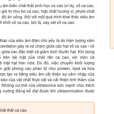
 âm biến chất thải sinh học ca cao (ví dụ, vỏ ca cao,
giá trị như bơ ca cao, hợp chất hương vị, phyto-chất
 độ ăn uống. Đối với một quá trình khai thác siêu âm
h khối vỏ ca cao, tức là, xay xát vỏ ca cao.
thác của siêu âm điện chủ yếu là do hiện tượng xâm
avitation gây ra va chạm giữa các hạt vỏ ca cao / vỏ
 giữa các đặc biệt và giảm kích thước hạt. Khi bong
 trên bề mặt của chất rắn ca cao, xói mòn và
ề mặt hạt hơn nữa. Do đó, việc chuyển khối lượng
n giải phóng các phân tử như protein, lipid và hóa
được tạo ra bằng siêu âm cải thiện sự xâm nhập của
bào của vật chất thực vật và cải thiện tính thấm của
 Những cơ chế của ultrasonics sức mạnh chịu trách
g cường đáng kể đạt được khi ultrasonication được
hất thải ca cao