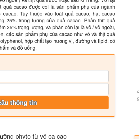
ịt quả cacao được coi là sản phẩm phụ của ngành
 cacao. Tùy thuộc vào loài quả cacao, hạt cacao
g 25% trọng lượng của quả cacao. Phần thịt quả
m 25% trọng lượng, và phần còn lại là vỏ / vỏ ngoài,
iên, các sản phẩm phụ của cacao như vỏ và thịt quả
olyphenol, hợp chất tạo hương vị, đường và lipid, có
phẩm và đồ uống.
c
cầu thông tin
dưỡng phyto từ vỏ ca cao