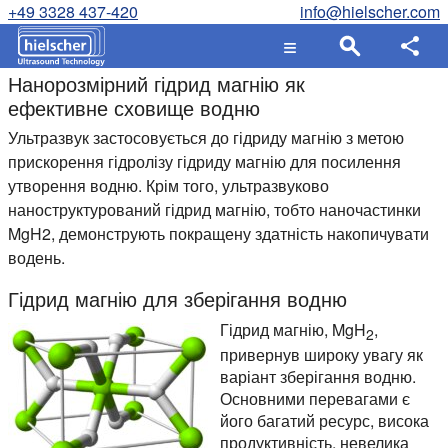
+49 3328 437-420
info@hielscher.com
Нанорозмірний гідрид магнію як
ефективне сховище водню
Ультразвук застосовується до гідриду магнію з метою
прискорення гідролізу гідриду магнію для посилення
утворення водню. Крім того, ультразвуково
наноструктурований гідрид магнію, тобто наночастинки
MgH2, демонструють покращену здатність накопичувати
водень.
Гідрид магнію для зберігання водню
Гідрид магнію, MgH
,
2
привернув широку увагу як
варіант зберігання водню.
Основними перевагами є
його багатий ресурс, висока
продуктивність, невелика