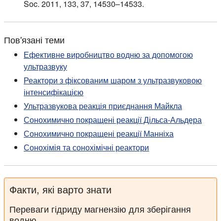
Soc. 2011, 133, 37, 14530–14533.
Пов'язані теми
Ефективне виробництво водню за допомогою
ультразвуку
Реактори з фіксованим шаром з ультразвуковою
інтенсифікацією
Ультразвукова реакція приєднання Майкла
Сонохимично покращені реакції Дільса-Альдера
Сонохимично покращені реакції Манніха
Сонохімія та сонохімічні реактори
Факти, які варто знати
Переваги гідриду магнензію для зберігання
водню