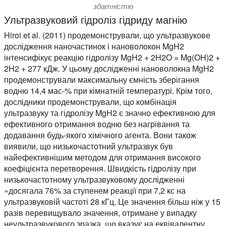
здатністю
Ультразвуковий гідроліз гідриду магнію
Hiroi et al. (2011) продемонстрували, що ультразвукове
дослідження наночастинок і нановолокон MgH2
інтенсифікує реакцію гідролізу MgH2 + 2H2O = Mg(OH)2 +
2H2 + 277 кДж. У цьому дослідженні нановолокна MgH2
продемонстрували максимальну ємність зберігання
водню 14,4 мас-% при кімнатній температурі. Крім того,
дослідники продемонстрували, що комбінація
ультразвуку та гідролізу MgH2 є значно ефективною для
ефективного отримання водню без нагрівання та
додавання будь-якого хімічного агента. Вони також
виявили, що низькочастотний ультразвук був
найефективнішим методом для отримання високого
коефіцієнта перетворення. Швидкість гідролізу при
низькочастотному ультразвуковому дослідженні
»досягала 76% за ступенем реакції при 7,2 кс на
ультразвуковій частоті 28 кГц. Це значення більш ніж у 15
разів перевищувало значення, отримане у випадку
неультразвукового зразка, що вказує на еквівалентну