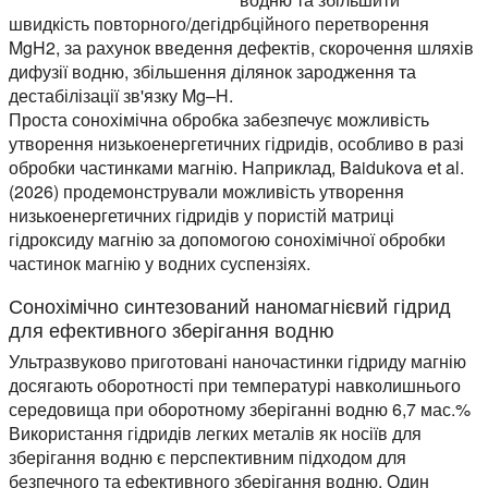
швидкість повторного/дегідрбційного перетворення
MgH2, за рахунок введення дефектів, скорочення шляхів
дифузії водню, збільшення ділянок зародження та
дестабілізації зв'язку Mg–H.
Проста сонохімічна обробка забезпечує можливість
утворення низькоенергетичних гідридів, особливо в разі
обробки частинками магнію. Наприклад, Baidukova et al.
(2026) продемонстрували можливість утворення
низькоенергетичних гідридів у пористій матриці
гідроксиду магнію за допомогою сонохімічної обробки
частинок магнію у водних суспензіях.
Сонохімічно синтезований наномагнієвий гідрид
для ефективного зберігання водню
Ультразвуково приготовані наночастинки гідриду магнію
досягають оборотності при температурі навколишнього
середовища при оборотному зберіганні водню 6,7 мас.%
Використання гідридів легких металів як носіїв для
зберігання водню є перспективним підходом для
безпечного та ефективного зберігання водню. Один