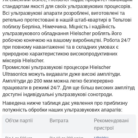
стандартам якості для своїх ультразвукових процесорів.
Всі ультразвукові апарати розроблені, виготовлені та
ретельно протестовані в нашій штаб-квартирі в Тельтові
поблизу Берліна, Німеччина. Міцність і надійність
ультразвукового обладнання Hielscher роблять його
робочою конячкою на вашому виробництві. Робота 24/7
при повному навантаженні та в складних умовах є
природною характеристикою високопродуктивних
міксерів Hielscher.
Промислові ультразвукові процесори Hielscher
Ultrasonics можуть видавати дуже високі амплітуди.
Амплітуди до 200 мкм можна легко безперервно
працювати в режимі 24/7. Для ще більш високих амплітуд
доступні індивідуальні ультразвукові сонотроди.
Наведена нижче таблиця дає уявлення про приблизну
потужність обробки наших ультразвукових апаратів:
Об'єм партії
Витрата
Рекомендовані
пристрої
Від 1 до 500 мл
Від 10 до 200 мл/хв
UP100H