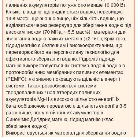
паливних акумуляторів потужністю менше 10 000 Вт.
Кількість водню, що виділяється водою, перевищує
14,8 мас%, що значно вище, ніж кількість водню, що
виділяється через резервуар для зберігання водню під
високим тиском (70 МПа, ~ 5,5 мас%) і матеріали для
зберігання водню важких металів (<2 тис.); Крім того,
гідрид магнію є безпечним і високоефективним, що
перетворює його на перспективну технологію для
ефективного зберігання водню. Гідроліз гідриду
магнію використовується як система подачі водню в
протонообмінних мембранних паливних елементах
(PEMFC), які значно покращують щільність енергії
системи. Також розробляються системи
твердопаливних / напівтвердих паливних
акумуляторів Mg-H з високою щільністю енергії. Їх
багатообіцяючою перевагою є щільність енергії в 3-5
разів вище, ніж у літій-іонних акумуляторів.
Синоніми: Дигідрид магнію, гідрид магнію (клас
зберігання водню)
Використовується як матеріал для зберігання водню