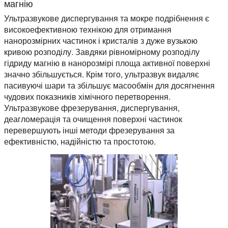
магнію
Ультразвукове диспергування та мокре подрібнення є
високоефективною технікою для отримання
нанорозмірних частинок і кристалів з дуже вузькою
кривою розподілу. Завдяки рівномірному розподілу
гідриду магнію в нанорозмірі площа активної поверхні
значно збільшується. Крім того, ультразвук видаляє
пасивуючі шари та збільшує масообмін для досягнення
чудових показників хімічного перетворення.
Ультразвукове фрезерування, диспергування,
деагломерація та очищення поверхні частинок
перевершують інші методи фрезерування за
ефективністю, надійністю та простотою.