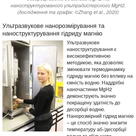
наноструктурованого ультрадисперсного MgH2.
(дослідження та графік: ©Zhang et al., 2020)
Ультразвукове нанорозмірування та
наноструктурування гідриду магнію
Ультразвукове
наноструктурування є
високоефективною
методикою, яка дозволяє
змінювати термодинаміку
гідриду магнію без впливу на
ємність водню. Наддрібні
наночастинки MgH2
демонструють значно
покращену здатність до
десорбції водню.
Нанорозмірний гідрид магнію
– це спосіб значно знизити
температуру аб-/десорбції
водню та збільшити