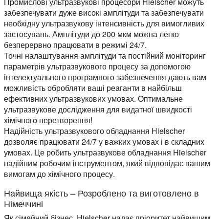
Промислові ультразвукові процесори Hielscher можуть
забезпечувати дуже високі амплітуди та забезпечувати
необхідну ультразвукову інтенсивність для вимогливих
застосувань. Амплітуди до 200 мкм можна легко
безперервно працювати в режимі 24/7.
Точні налаштування амплітуди та постійний моніторинг
параметрів ультразвукового процесу за допомогою
інтелектуального програмного забезпечення дають вам
можливість обробляти ваші реаганти в найбільш
ефективних ультразвукових умовах. Оптимальне
ультразвукове дослідження для видатної швидкості
хімічного перетворення!
Надійність ультразвукового обладнання Hielscher
дозволяє працювати 24/7 у важких умовах і в складних
умовах. Це робить ультразвукове обладнання Hielscher
надійним робочим інструментом, який відповідає вашим
вимогам до хімічного процесу.
Найвища якість – Розроблено та виготовлено в
Німеччині
Як сімейний бізнес, Hielscher надає пріоритет найвищим