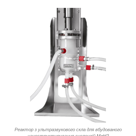
Реактор з ультразвукового скла для вбудованого
наноструктурування суспензій MgH2