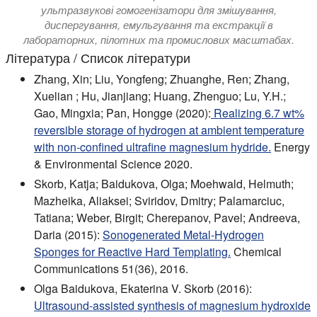
ультразвукові гомогенізатори для змішування,
диспергування, емульгування та екстракції в
лабораторних, пілотних та промислових масштабах.
Література / Список літератури
Zhang, Xin; Liu, Yongfeng; Zhuanghe, Ren; Zhang,
Xuelian ; Hu, Jianjiang; Huang, Zhenguo; Lu, Y.H.;
Gao, Mingxia; Pan, Hongge (2020):
Realizing 6.7 wt%
reversible storage of hydrogen at ambient temperature
with non-confined ultrafine magnesium hydride.
Energy
& Environmental Science 2020.
Skorb, Katja; Baidukova, Olga; Moehwald, Helmuth;
Mazheika, Aliaksei; Sviridov, Dmitry; Palamarciuc,
Tatiana; Weber, Birgit; Cherepanov, Pavel; Andreeva,
Daria (2015):
Sonogenerated Metal-Hydrogen
Sponges for Reactive Hard Templating.
Chemical
Communications 51(36), 2016.
Olga Baidukova, Ekaterina V. Skorb (2016):
Ultrasound-assisted synthesis of magnesium hydroxide