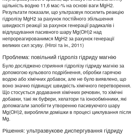
щільність водню 11,6 мас-% на основі ваги MgH2.
Результати показали, що ультразвук посилить реакцію
гідролізу MgH2 за рахунок постійного збільшення
швидкості реакції за рахунок генерації радикалів і
відлущування пасивного шару Mg(OH)2 над
непрореагированимся MgH2 за рахунок генерації
великих сил зсуву. (Hiroi та ін., 2011)
Проблема: повільний гідроліз гідриду магнію
Було досліджено сприяння гідролізу гідриду магнію за
допомогою кульового подрібнення, обробки гарячою
водою або хімічних добавок, але не було виявлено, що
воно значно підвищує швидкість хімічного перетворення.
Що стосується додавання хімічних речовин, то хімічні
добавки, такі як буфери, хелатори та іонообмінники, які
допомагали запобігти утворенню пасивуючого шару
Mg(OH)2, виробляли домішки в процесі циклування після
Mg.
Рішення: ультразвукове диспергування гідриду