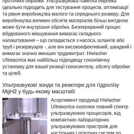
проточної обробки. Ультразвукова пакетна обробка
ідеально підходить для тестування процесів, оптимізації
та рівня виробництва малого та середнього розміру. Для
виробництва великих обсягів матеріалів більш вигідною
може бути внутрішня обробка. Безперервний процес
вбудованого мікшування вимагає складного
налаштування – що складається з насоса, шлангів або
труб і резервуарів -, але він високоефективний, швидкий і
вимагає значно менших трудовитрат. Hielscher
Ultrasonics має найбільш підходящу сонохімічну
установку для вашої реакції соносинтезу, обсягу обробки
та цілей.
Ультразвукові зонди та реактори для гідролізу
MgH2 у будь-якому масштабі
Асортимент продукції Hielscher
Ultrasonics охоплює повний спектр
ультразвукових процесорів, від
компактних лабораторних
ультразвукових пристроїв для
настільних і пілотних систем до