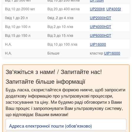
Від 10 до 2000 мл
Від 20 до 400 мл/хв
UP200Ht
,
UP400St
0від 1 до 20 л
0від .2 до 4 л/хв
UIP2000HDT
Від 10 до 100 л
Від 2 до 10 л/хв
UIP4000HDT
Від 15 до 150 л
Від 3 до 15 л/хв
UIP6000HDT
Н.А.
Від 10 до 100 л/хв
UIP16000
Н.А.
Більше
кластер
UIP16000
Зв'яжіться з нами! / Запитайте нас!
Запитайте більше інформації
Будь ласка, скористайтеся формою нижче, щоб запросити
додаткову інформацію про ультразвукові процесори,
застосування та ціну. Ми будемо раді обговорити з Вами
Ваш процес і запропонувати Вам ультразвукову систему,
що відповідає Вашим вимогам!
Адреса електронної пошти (обов'язково)