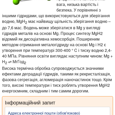
вага, низька вартість і
безпека. У порівнянні з
іншими гідридами, що використовуються для зберігання
водню, MgH
має найвищу щільність зберігання водню –
2
до 7,6 мас. Водень може зберігатися в Mg у вигляді
гідридів металів на основі Mg. Процес синтезу MgH2
відомий як дисоціативна хемосорбція. Поширеним
методом отримання металогідриду на основі Mg і H2 є
утворення при температурі 300-400 ° C і тиску водню 2,4-
40 МПа. Рівняння освіти виглядає наступним чином: Mg +
H
⇌ МгГод
2
2
Висока термічна обробка супроводжується значними
ефектами деградації гідридів, такими як рекристалізація,
фазова сегрегація, агломерація наночастинок тощо. Крім
того, високі температури і тиск роблять утворення MgH2
енергоємним, складним і тим самим дорогим.
Інформаційний запит
Адреса електронної пошти (обов'язково)