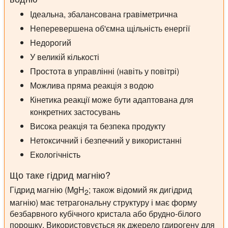
Ідеальна, збалансована гравіметрична
Неперевершена об'ємна щільність енергії
Недорогий
У великій кількості
Простота в управлінні (навіть у повітрі)
Можлива пряма реакція з водою
Кінетика реакції може бути адаптована для
конкретних застосувань
Висока реакція та безпека продукту
Нетоксичний і безпечний у використанні
Екологічність
Що таке гідрид магнію?
Гідрид магнію (MgH
; також відомий як дигідрид
2
магнію) має тетрагональну структуру і має форму
безбарвного кубічного кристала або брудно-білого
порошку. Використовується як джерело гдирогену для