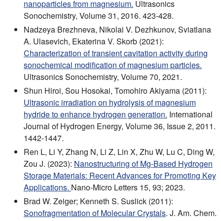
nanoparticles from magnesium.
Ultrasonics
Sonochemistry, Volume 31, 2016. 423-428.
Nadzeya Brezhneva, Nikolai V. Dezhkunov, Sviatlana
A. Ulasevich, Ekaterina V. Skorb (2021):
Characterization of transient cavitation activity during
sonochemical modification of magnesium particles.
Ultrasonics Sonochemistry, Volume 70, 2021.
Shun Hiroi, Sou Hosokai, Tomohiro Akiyama (2011):
Ultrasonic irradiation on hydrolysis of magnesium
hydride to enhance hydrogen generation.
International
Journal of Hydrogen Energy, Volume 36, Issue 2, 2011.
1442-1447.
Ren L, Li Y, Zhang N, Li Z, Lin X, Zhu W, Lu C, Ding W,
Zou J. (2023):
Nanostructuring of Mg-Based Hydrogen
Storage Materials: Recent Advances for Promoting Key
Applications.
Nano-Micro Letters 15, 93; 2023.
Brad W. Zeiger; Kenneth S. Suslick (2011):
Sonofragmentation of Molecular Crystals
. J. Am. Chem.