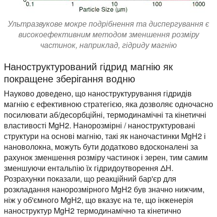
Ультразвукове мокре подрібнення та диспергування є
високоефективним методом зменшення розміру
частинок, наприклад, гідриду магнію
Наноструктурований гідрид магнію як
покращене зберігання водню
Науково доведено, що наноструктурування гідридів
магнію є ефективною стратегією, яка дозволяє одночасно
посилювати аб/десорбційні, термодинамічні та кінетичні
властивості MgH2. Нанорозмірні / наноструктуровані
структури на основі магнію, такі як наночастинки MgH2 і
нановолокна, можуть бути додатково вдосконалені за
рахунок зменшення розміру частинок і зерен, тим самим
зменшуючи ентальпію їх гідридоутворення ΔH.
Розрахунки показали, що реакційний бар'єр для
розкладання нанорозмірного MgH2 був значно нижчим,
ніж у об'ємного MgH2, що вказує на те, що інженерія
наноструктур MgH2 термодинамічно та кінетично