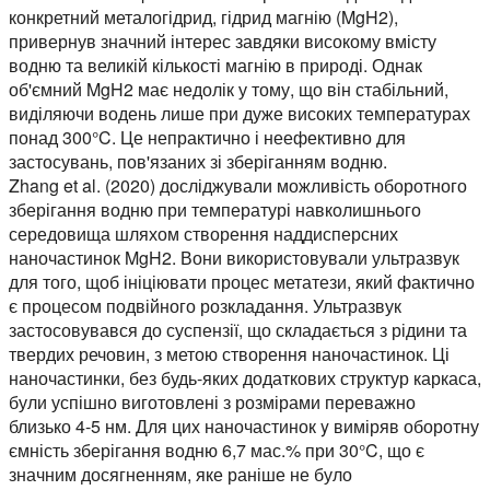
конкретний металогідрид, гідрид магнію (MgH2),
привернув значний інтерес завдяки високому вмісту
водню та великій кількості магнію в природі. Однак
об'ємний MgH2 має недолік у тому, що він стабільний,
виділяючи водень лише при дуже високих температурах
понад 300°C. Це непрактично і неефективно для
застосувань, пов'язаних зі зберіганням водню.
Zhang et al. (2020) досліджували можливість оборотного
зберігання водню при температурі навколишнього
середовища шляхом створення наддисперсних
наночастинок MgH2. Вони використовували ультразвук
для того, щоб ініціювати процес метатези, який фактично
є процесом подвійного розкладання. Ультразвук
застосовувався до суспензії, що складається з рідини та
твердих речовин, з метою створення наночастинок. Ці
наночастинки, без будь-яких додаткових структур каркаса,
були успішно виготовлені з розмірами переважно
близько 4-5 нм. Для цих наночастинок y виміряв оборотну
ємність зберігання водню 6,7 мас.% при 30°C, що є
значним досягненням, яке раніше не було