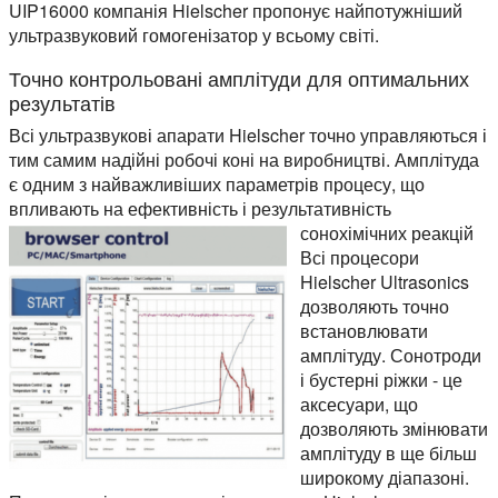
UIP16000 компанія Hielscher пропонує найпотужніший
ультразвуковий гомогенізатор у всьому світі.
Точно контрольовані амплітуди для оптимальних
результатів
Всі ультразвукові апарати Hielscher точно управляються і
тим самим надійні робочі коні на виробництві. Амплітуда
є одним з найважливіших параметрів процесу, що
впливають на ефективність і результативність
сонохімічних реакцій
Всі процесори
Hielscher Ultrasonics
дозволяють точно
встановлювати
амплітуду. Сонотроди
і бустерні ріжки - це
аксесуари, що
дозволяють змінювати
амплітуду в ще більш
широкому діапазоні.