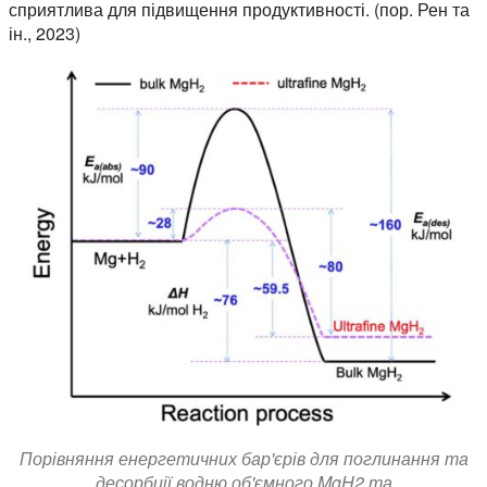
сприятлива для підвищення продуктивності. (пор. Рен та
ін., 2023)
Порівняння енергетичних бар'єрів для поглинання та
десорбції водню об'ємного MgH2 та