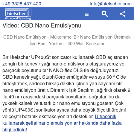
+49 3328 437-420
info@hielscher.com
Video: CBD Nano Emülsiyonu
CBD Nano Emülsiyon - Mükemmel Bir Nano Emülsiyon Üretmek
İçin Basit Yöntem - 400 Watt Sonikatör
Bir Hielscher UP400St sonicator kullanarak CBD açısından zen
Bir Hielscher UP400St sonicator kullanarak CBD açısından
zengin bir kenevir yağı nano-emülsiyonu oluşturuyoruz ve
parçacık boyutunu bir NANO-flex DLS ile doğruluyoruz.
CBD kenevir yağı, StuphCorp emülgatör ve suyu 60 ° C'de
birleştirmek, sadece birkaç dakika içinde yarı saydam bir
nano emülsiyon üretir. Dinamik Işık Saçılımı, ağırlıklı olarak 9
ila 40 nm arasındaki parçacık boyutlarını doğrular, bu da
yüksek kaliteli ve tutarlı bir nano emülsiyonu gösterir. Çok
yönlü UP400St sonikatör ayrıca daha büyük ölçekli üretimi
ve çeşitli botanik ekstraksiyonları destekler.
Ultrasonik
kullanarak şeffaf nano emülsiyonlar hakkında daha fazla
bilgi edinin!