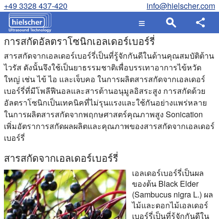
+49 3328 437-420
info@hielscher.com
การสกัดอัลตราโซนิกเอลเดอร์เบอร์รี่
สารสกัดจากเอลเดอร์เบอร์รี่เป็นที่รู้จักกันดีในด้านคุณสมบัติต้าน
ไวรัส ดังนั้นจึงใช้เป็นยาธรรมชาติเพื่อบรรเทาอาการไข้หวัด
ใหญ่ เช่น ไข้ ไอ และเจ็บคอ ในการผลิตสารสกัดจากเอลเดอร์
เบอร์รี่ที่มีโพลีฟีนอลและสารต้านอนุมูลอิสระสูง การสกัดด้วย
อัลตราโซนิกเป็นเทคนิคที่ไม่รุนแรงและใช้กันอย่างแพร่หลาย
ในการผลิตสารสกัดจากพฤกษศาสตร์คุณภาพสูง Sonication
เพิ่มอัตราการสกัดผลผลิตและคุณภาพของสารสกัดจากเอลเดอร์
เบอร์รี่
สารสกัดจากเอลเดอร์เบอร์รี่
เอลเดอร์เบอร์รี่เป็นผล
ของต้น Black Elder
(Sambucus nigra L.) ผล
ไม้และดอกไม้เอลเดอร์
เบอร์รี่เป็นที่รู้จักกันดีใน