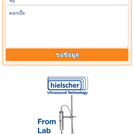
ชื่อ
ดอกเบี้ย
ขอข้อมูล