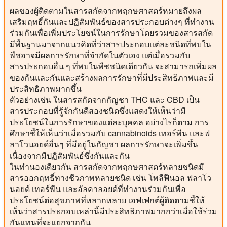
ผลของผู้ติดตามในสารสกัดจากพฤกษศาสตร์หมายถึงผล
เสริมฤทธิ์กันและปฏิสัมพันธ์ของสารประกอบต่างๆ ที่ทํางาน
ร่วมกันเพื่อเพิ่มประโยชน์ในการรักษาโดยรวมของสารสกัด
มีพื้นฐานมาจากแนวคิดที่ว่าสารประกอบแต่ละชนิดที่พบใน
พืชอาจมีผลการรักษาที่จํากัดในตัวเอง แต่เมื่อรวมกับ
สารประกอบอื่น ๆ ที่พบในพืชชนิดเดียวกัน จะสามารถเพิ่มผล
ของกันและกันและสร้างผลการรักษาที่มีประสิทธิภาพและมี
ประสิทธิภาพมากขึ้น
ตัวอย่างเช่น ในสารสกัดจากกัญชา THC และ CBD เป็น
สารประกอบที่รู้จักกันดีสองชนิดซึ่งแสดงให้เห็นว่ามี
ประโยชน์ในการรักษาของแต่ละบุคคล อย่างไรก็ตาม การ
ศึกษาชี้ให้เห็นว่าเมื่อรวมกับ cannabinoids เทอร์พีน และฟ
ลาโวนอยด์อื่นๆ ที่มีอยู่ในกัญชา ผลการรักษาจะเพิ่มขึ้น
เนื่องจากมีปฏิสัมพันธ์ซึ่งกันและกัน
ในทํานองเดียวกัน สารสกัดจากพฤกษศาสตร์หลายชนิดมี
สารออกฤทธิ์ทางชีวภาพหลายชนิด เช่น โพลีฟีนอล ฟลาโว
นอยด์ เทอร์พีน และอัลคาลอยด์ที่ทํางานร่วมกันเพื่อ
ประโยชน์ต่อสุขภาพที่หลากหลาย เอฟเฟกต์ผู้ติดตามชี้ให้
เห็นว่าสารประกอบเหล่านี้มีประสิทธิภาพมากกว่าเมื่อใช้ร่วม
กันแทนที่จะแยกจากกัน