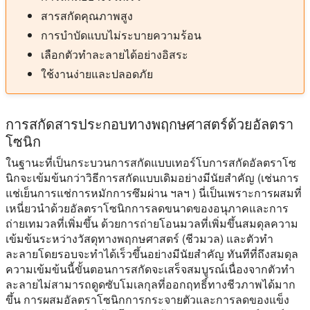
สารสกัดคุณภาพสูง
การบําบัดแบบไม่ระบายความร้อน
เลือกตัวทําละลายได้อย่างอิสระ
ใช้งานง่ายและปลอดภัย
การสกัดสารประกอบทางพฤกษศาสตร์ด้วยอัลตรา
โซนิก
ในฐานะที่เป็นกระบวนการสกัดแบบเทอร์โบการสกัดอัลตราโซ
นิกจะเข้มข้นกว่าวิธีการสกัดแบบเดิมอย่างมีนัยสําคัญ (เช่นการ
แช่เย็นการแช่การหมักการซึมผ่าน ฯลฯ ) นี่เป็นเพราะการผสมที่
เหนี่ยวนําด้วยอัลตราโซนิกการลดขนาดของอนุภาคและการ
ถ่ายเทมวลที่เพิ่มขึ้น ด้วยการถ่ายโอนมวลที่เพิ่มขึ้นสมดุลความ
เข้มข้นระหว่างวัสดุทางพฤกษศาสตร์ (ชีวมวล) และตัวทํา
ละลายโดยรอบจะทําได้เร็วขึ้นอย่างมีนัยสําคัญ ทันทีที่ถึงสมดุล
ความเข้มข้นนี้ขั้นตอนการสกัดจะเสร็จสมบูรณ์เนื่องจากตัวทํา
ละลายไม่สามารถดูดซับโมเลกุลที่ออกฤทธิ์ทางชีวภาพได้มาก
ขึ้น การผสมอัลตราโซนิกการกระจายตัวและการลดของแข็ง