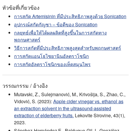
หัวข้อที่เกี่ยวข้อง
การสกัด Artemisinin ที่มีประสิทธิภาพสูงด้วย Sonication
อุปกรณ์สกัดกัญชา – ข้อดีของ Sonication
กลยุทธ์เพื่อให้ได้ผลผลิตที่สูงขึ้นในการสกัดทาง
พฤกษศาสตร์
วิธีการสกัดที่มีประสิทธิภาพสูงสุดสําหรับพฤกษศาสตร์
การสกัดแอนโธไซยานินอัลตราโซนิก
การสกัดอัลตราโซนิกของเห็ดสมุนไพร
วรรณกรรม / อ้างอิง
Mutavski, Z., Sulejmanović, M., Krivošija, S., Zhao, C.,
Vidović, S. (2023):
Apple cider vinegar vs. ethanol as
an extraction solvent in the ultrasound-assisted
extraction of elderberry fruits.
Lekovite Sirovine, 43(1),
2023.
Sánchez-Hernández E., Balduque-Gil J., González-