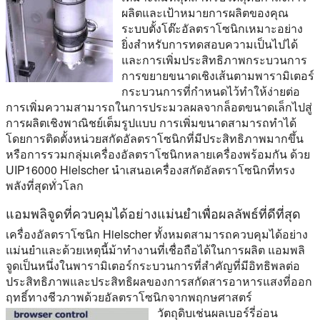
ผลิตและเป้าหมายการผลิตของคุณ
ระบบตั้งโต๊ะอัลตราโซนิกเหมาะอย่าง
ยิ่งสําหรับการทดสอบความเป็นไปได้
และการเพิ่มประสิทธิภาพกระบวนการ
การขยายขนาดเชิงเส้นตามพารามิเตอร์
กระบวนการที่กําหนดไว้ทําให้ง่ายต่อ
การเพิ่มความสามารถในการประมวลผลจากล็อตขนาดเล็กไปสู่
การผลิตเชิงพาณิชย์เต็มรูปแบบ การเพิ่มขนาดสามารถทําได้
โดยการติดตั้งหน่วยสกัดอัลตราโซนิกที่มีประสิทธิภาพมากขึ้น
หรือการรวมกลุ่มเครื่องอัลตราโซนิกหลายเครื่องพร้อมกัน ด้วย
UIP16000 Hielscher นําเสนอเครื่องสกัดอัลตราโซนิกที่ทรง
พลังที่สุดทั่วโลก
แอมพลิจูดที่ควบคุมได้อย่างแม่นยําเพื่อผลลัพธ์ที่ดีที่สุด
เครื่องอัลตราโซนิก Hielscher ทั้งหมดสามารถควบคุมได้อย่าง
แม่นยําและด้วยเหตุนี้ม้าทํางานที่เชื่อถือได้ในการผลิต แอมพลิ
จูดเป็นหนึ่งในพารามิเตอร์กระบวนการที่สําคัญที่มีอิทธิพลต่อ
ประสิทธิภาพและประสิทธิผลของการสกัดสารอาหารแสงที่ออก
ฤทธิ์ทางชีวภาพด้วยอัลตราโซนิกจากพฤกษศาสตร์
วัตถุดิบเช่นผลเบอร์รี่อ่อน