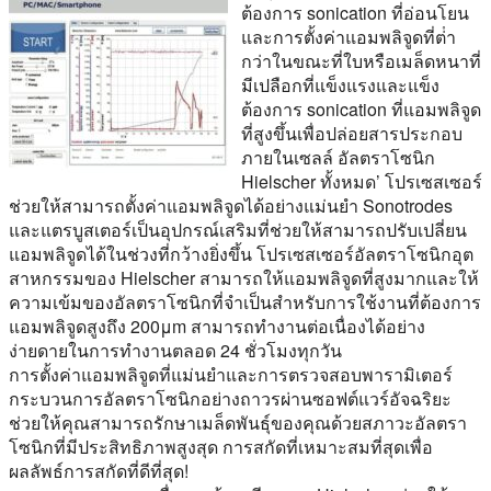
ต้องการ sonication ที่อ่อนโยน
และการตั้งค่าแอมพลิจูดที่ต่ํา
กว่าในขณะที่ใบหรือเมล็ดหนาที่
มีเปลือกที่แข็งแรงและแข็ง
ต้องการ sonication ที่แอมพลิจูด
ที่สูงขึ้นเพื่อปล่อยสารประกอบ
ภายในเซลล์ อัลตราโซนิก
Hielscher ทั้งหมด’ โปรเซสเซอร์
ช่วยให้สามารถตั้งค่าแอมพลิจูดได้อย่างแม่นยํา Sonotrodes
และแตรบูสเตอร์เป็นอุปกรณ์เสริมที่ช่วยให้สามารถปรับเปลี่ยน
แอมพลิจูดได้ในช่วงที่กว้างยิ่งขึ้น โปรเซสเซอร์อัลตราโซนิกอุต
สาหกรรมของ Hielscher สามารถให้แอมพลิจูดที่สูงมากและให้
ความเข้มของอัลตราโซนิกที่จําเป็นสําหรับการใช้งานที่ต้องการ
แอมพลิจูดสูงถึง 200μm สามารถทํางานต่อเนื่องได้อย่าง
ง่ายดายในการทํางานตลอด 24 ชั่วโมงทุกวัน
การตั้งค่าแอมพลิจูดที่แม่นยําและการตรวจสอบพารามิเตอร์
กระบวนการอัลตราโซนิกอย่างถาวรผ่านซอฟต์แวร์อัจฉริยะ
ช่วยให้คุณสามารถรักษาเมล็ดพันธุ์ของคุณด้วยสภาวะอัลตรา
โซนิกที่มีประสิทธิภาพสูงสุด การสกัดที่เหมาะสมที่สุดเพื่อ
ผลลัพธ์การสกัดที่ดีที่สุด!