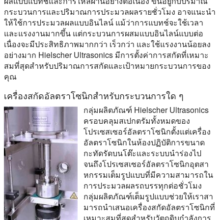
ผลแบบแบทช์และการไหลผ่านอย่างต่อเนื่อง ขึ้นอยู่กับปริมาณ
กระบวนการและปริมาณการประมวลผลรายชั่วโมง อาจแนะนํา
ให้ใช้การประมวลผลแบบอินไลน์ แม้ว่าการแบทช์จะใช้เวลา
และแรงงานมากขึ้น แต่กระบวนการผสมแบบอินไลน์แบบต่อ
เนื่องจะมีประสิทธิภาพมากกว่า เร็วกว่า และใช้แรงงานน้อยลง
อย่างมาก Hielscher Ultrasonics มีการตั้งค่าการสกัดที่เหมาะ
สมที่สุดสําหรับปริมาณการสกัดและเป้าหมายกระบวนการของ
คุณ
เครื่องสกัดอัลตราโซนิกสําหรับกระบวนการใด ๆ
กลุ่มผลิตภัณฑ์ Hielscher Ultrasonics
ครอบคลุมสเปกตรัมทั้งหมดของ
โปรเซสเซอร์อัลตราโซนิกตั้งแต่เครื่อง
อัลตราโซนิกในห้องปฏิบัติการขนาด
กะทัดรัดบนโต๊ะและระบบนําร่องไป
จนถึงโปรเซสเซอร์อัลตราโซนิกอุตสา
หกรรมเต็มรูปแบบที่มีความสามารถใน
การประมวลผลรถบรรทุกต่อชั่วโมง
กลุ่มผลิตภัณฑ์เต็มรูปแบบช่วยให้เราสา
มารถนําเสนอเครื่องสกัดอัลตราโซนิกที่
เหมาะสมที่สุดสําหรับวัตถุดิบกําลังการ