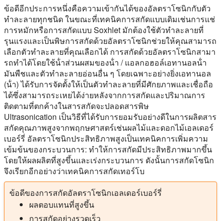
ข้อดีอีกประการหนึ่งคือความเข้ากันได้ของอัลตราโซนิกกับตัว
ทําละลายทุกชนิด ในขณะที่เทคนิคการสกัดแบบเดิมเช่นการแช่
การหมักหรือการสกัดแบบ Soxhlet มักต้องใช้ตัวทําละลายที่
รุนแรงและเป็นพิษการสกัดด้วยอัลตราโซนิกช่วยให้คุณสามารถ
เลือกตัวทําละลายที่คุณเลือกได้ การสกัดด้วยอัลตราโซนิกสามา
รถทําได้โดยใช้น้ําส่วนผสมของน้ํา / แอลกอฮอล์เอทานอลน้ํา
มันพืชและตัวทําละลายอ่อนอื่น ๆ โดยเฉพาะอย่างยิ่งเอทานอล
(น้ํา) ได้รับการจัดตั้งให้เป็นตัวทําละลายที่มีศักยภาพและเชื่อถือ
ได้ซึ่งสามารถระเหยได้ง่ายหลังจากการสกัดและปริมาณการ
ติดตามที่ตกค้างในสารสกัดจะปลอดสารพิษ
Ultrasonication เป็นวิธีที่ได้รับการยอมรับอย่างดีในการผลิตสาร
สกัดคุณภาพสูงจากพฤกษศาสตร์เช่นผลไม้และดอกไม้เอลเดอร์
เบอร์รี่ อัลตราโซนิกประสิทธิภาพสูงเป็นเทคนิคการเพิ่มความ
เข้มข้นของกระบวนการ: ทําให้การสกัดมีประสิทธิภาพมากขึ้น
โดยให้ผลผลิตที่สูงขึ้นและเร่งกระบวนการ ดังนั้นการสกัดโซนิก
จึงเรียกอีกอย่างว่าเทคนิคการสกัดเทอร์โบ
ข้อดีของการสกัดอัลตราโซนิกเอลเดอร์เบอร์รี่
ผลตอบแทนที่สูงขึ้น
การสกัดอย่างรวดเร็ว