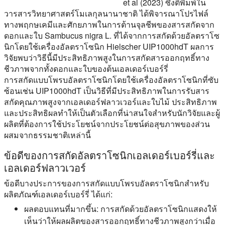
et al (2023) ซึ่งตีพิมพ์ใน
วารสารวิทยาศาสตร์โมเลกุลนานาชาติ ได้พิจารณาโปรไฟล์
ทางพฤกษเคมีและศักยภาพในการต้านจุลชีพของสารสกัดจาก
ดอกและใบ Sambucus nigra L. ที่ได้จากการสกัดด้วยอัลตราโซ
นิกโดยใช้เครื่องอัลตราโซนิก Hielscher UIP1000hdT ผลการ
วิจัยพบว่าวิธีนี้มีประสิทธิภาพสูงในการสกัดสารออกฤทธิ์ทาง
ชีวภาพจากทั้งดอกและใบของต้นเอลเดอร์เบอร์รี่
การสกัดแบบโพรบอัลตราโซนิกโดยใช้เครื่องอัลตราโซนิกที่ซับ
ซ้อนเช่น UIP1000hdT เป็นวิธีที่มีประสิทธิภาพในการรับสาร
สกัดคุณภาพสูงจากเอลเดอร์ฟลาวเวอร์และใบไม้ ประสิทธิภาพ
และประสิทธิผลทําให้เป็นตัวเลือกที่น่าสนใจสําหรับนักวิจัยและผู้
ผลิตที่ต้องการใช้ประโยชน์จากประโยชน์ต่อสุขภาพของส่วน
ผสมจากธรรมชาติเหล่านี้
ข้อดีของการสกัดอัลตราโซนิกเอลเดอร์เบอร์รี่และ
เอลเดอร์ฟลาวเวอร์
ข้อดีบางประการของการสกัดแบบโพรบอัลตราโซนิกสําหรับ
ผลิตภัณฑ์เอลเดอร์เบอร์รี่ ได้แก่:
ผลตอบแทนที่มากขึ้น
: การสกัดด้วยอัลตราโซนิกแสดงให้
เห็นว่าให้ผลผลิตของสารออกฤทธิ์ทางชีวภาพสูงกว่าเมื่อ