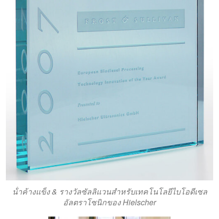
น้ําค้างแข็ง & รางวัลซัลลิแวนสําหรับเทคโนโลยีไบโอดีเซล
อัลตราโซนิกของ Hielscher