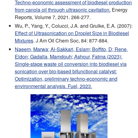
Techno-economic assessment of biodiesel production
from canola oil through ultrasonic cavitation.
Energy
Reports, Volume 7, 2021. 266-277.
Wu, P., Yang, Y., Colucci, J.A. and Grulke, E.A. (2007):
Effect of Ultrasonication on Droplet Size in Biodiesel
Mixtures
. J Am Oil Chem Soc, 84: 877-884.
Naeem, Marwa; Al-Sakkari, Eslam; Boffito, D; Rene,
Eldon; Gadalla, Mamdouh; Ashour, Fatma (2023):
Single-stage waste oil conversion into biodiesel via
sonication over bio-based bifunctional catalyst:
Optimization, preliminary techno-economic and
environmental analysis. Fuel, 2023.