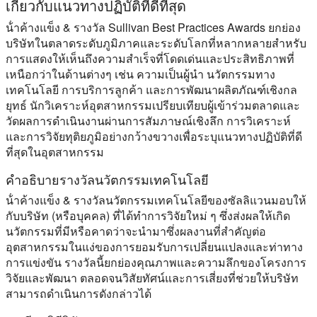
เกี่ยวกับแนวทางปฏิบัติที่ดีที่สุด
น้ําค้างแข็ง & รางวัล Sullivan Best Practices Awards ยกย่อง
บริษัทในตลาดระดับภูมิภาคและระดับโลกที่หลากหลายสําหรับ
การแสดงให้เห็นถึงความสําเร็จที่โดดเด่นและประสิทธิภาพที่
เหนือกว่าในด้านต่างๆ เช่น ความเป็นผู้นํา นวัตกรรมทาง
เทคโนโลยี การบริการลูกค้า และการพัฒนาผลิตภัณฑ์เชิงกล
ยุทธ์ นักวิเคราะห์อุตสาหกรรมเปรียบเทียบผู้เข้าร่วมตลาดและ
วัดผลการดําเนินงานผ่านการสัมภาษณ์เชิงลึก การวิเคราะห์
และการวิจัยทุติยภูมิอย่างกว้างขวางเพื่อระบุแนวทางปฏิบัติที่ดี
ที่สุดในอุตสาหกรรม
คําอธิบายรางวัลนวัตกรรมเทคโนโลยี
น้ําค้างแข็ง & รางวัลนวัตกรรมเทคโนโลยีของซัลลิแวนมอบให้
กับบริษัท (หรือบุคคล) ที่ได้ทําการวิจัยใหม่ ๆ ซึ่งส่งผลให้เกิด
นวัตกรรมที่มีหรือคาดว่าจะนํามาซึ่งผลงานที่สําคัญต่อ
อุตสาหกรรมในแง่ของการยอมรับการเปลี่ยนแปลงและท่าทาง
การแข่งขัน รางวัลนี้ยกย่องคุณภาพและความลึกของโครงการ
วิจัยและพัฒนา ตลอดจนวิสัยทัศน์และการเสี่ยงที่ช่วยให้บริษัท
สามารถดําเนินการดังกล่าวได้