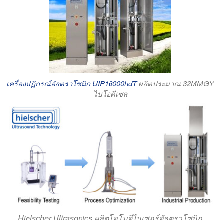
เครื่องปฏิกรณ์อัลตราโซนิก UIP16000hdT
ผลิตประมาณ 32MMGY
ไบโอดีเซล
Hielscher Ultrasonics ผลิตโฮโมจีไนเซอร์อัลตราโซนิก