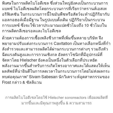
พิเศษในการผลิตไบโอดีเซล ซึ่งส่วนใหญ่ยังคงเป็นกระบวนการ
แบทช์ ไบโอดีเซลผลิตโดยกระบวนการที่เรียกว่าทรานส์เอสเท
อริฟิเคชัน ในกระบวนการนี้ไขมันพืชหรือสัตว์จะทําปฏิกิริยากับ
แอลกอฮอล์เมื่อมีฐาน ในรูปแบบดั้งเดิม ปฏิกิริยาเป็นกระบวน
การแบทช์ ซึ่งจะใช้เวลาประมาณแปดชั่วโมงถึง 10 ชั่วโมงใน
การผลิตกลีเซอรอลและไบโอดีเซล
ด้วยความต้องการเชื้อเพลิงชีวภาพที่เพิ่มขึ้นหลาย บริษัท จึง
พยายามปรับแต่งกระบวนการ Cavitation เป็นทางเลือกหนึ่งที่กํา
ลังสํารวจและสามารถผลิตได้ผ่านกระบวนการต่างๆ รวมถึงหัว
ฉีดแรงดันสูงและการกวนเชิงกล อัลตราโซนิกที่มีอุปกรณ์ที่
จัดหาโดย Hielscher ยังคงเป็นหนึ่งในตัวเลือกที่ประหยัด
พลังงานมากขึ้นสําหรับการเกิดโพรงอากาศและได้แสดงให้เห็น
ผลลัพธ์ที่น่ายินดีในการลดเวลาในกระบวนการโดยไม่ส่งผลกระ
ทบต่อคุณภาพ” Sivam Sabesan นักวิเคราะห์อุตสาหกรรมของ
Frost กล่าว & ซัลลิแวน
การผลิตไบโอดีเซลโดยใช้ Hielscher sonoreactors เพื่อผลผลิตที่
มากขึ้นและมีคุณภาพสูงขึ้น & ความสามารถ
ในวิดีโอสอนนี้เราจะแนะนําคุณให้รู้จักกับวิทยาศาสตร์ว่าเครื่