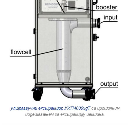
ултразвучни екстрактор УИП4000хдТ
са проточним
подешавањем за екстракцију пектина.