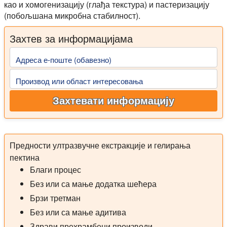
као и хомогенизацију (глађа текстура) и пастеризацију
(побољшана микробна стабилност).
Захтев за информацијама
Адреса е-поште (обавезно)
Производ или област интересовања
Захтевати информацију
Предности ултразвучне екстракције и гелирања
пектина
Благи процес
Без или са мање додатка шећера
Брзи третман
Без или са мање адитива
Здрави прехрамбени производи