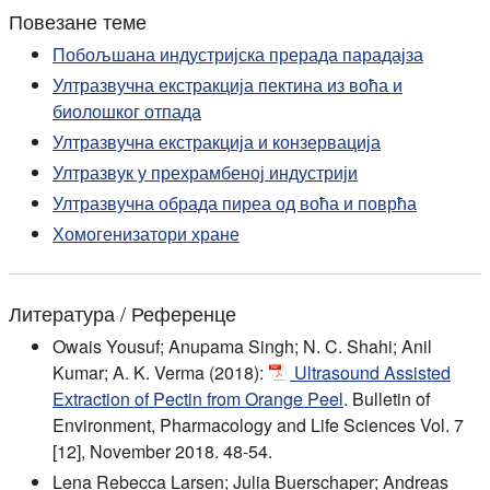
Повезане теме
Побољшана индустријска прерада парадајза
Ултразвучна екстракција пектина из воћа и
биолошког отпада
Ултразвучна екстракција и конзервација
Ултразвук у прехрамбеној индустрији
Ултразвучна обрада пиреа од воћа и поврћа
Хомогенизатори хране
Литература / Референце
Owais Yousuf; Anupama Singh; N. C. Shahi; Anil
Kumar; A. K. Verma (2018):
Ultrasound Assisted
Extraction of Pectin from Orange Peel
. Bulletin of
Environment, Pharmacology and Life Sciences Vol. 7
[12], November 2018. 48-54.
Lena Rebecca Larsen; Julia Buerschaper; Andreas