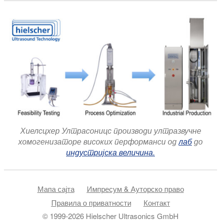
Хиелсцхер Ултрасоницс производи ултразвучне
хомогенизаторе високих перформанси од
лаб
до
индустријска величина.
Мапа сајта
Импресум & Ауторско право
Правила о приватности
Контакт
© 1999-2026 Hielscher Ultrasonics GmbH