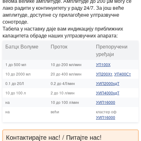
веома велике амплитуде. Амплитуде до 200 µм могу се
лако радити у континуитету у раду 24/7. За још веће
амплитуде, доступне су прилагођене ултразвучне
сонотроде.
Табела у наставку даје вам индикацију приближних
капацитета обраде наших ултразвучних апарата:
Батцх Волуме
Проток
Препоручени
уређаји
1 до 500 мл
10 до 200 мл/мин
УП100Х
10 до 2000 мл
20 до 400 мл/мин
УП200Хт
,
УП400Ст
0.1 до 20Л
0.2 до 4Л/мин
УИП2000хдТ
10 до 100 л
2 до 10 л/мин
УИП4000хдТ
на
10 до 100 л/мин
УИП16000
на
већи
кластер оф
УИП16000
Контактирајте нас! / Питајте нас!