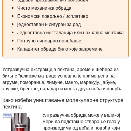
Чисто механичка обрада
Економски повољно / исплативо
једноставан и сигуран за рад
Једноставна инсталација или накнадна монтажа
Потпуно линеарно повећање
Капацитет обраде било које запремине
Ултразвучна екстракција пектина, ароме и шећера из
биљне ћелијске матрице успешно је примењена на
агруме, поморанџе, лимуне, манго, маракују, јабуке,
крушке, брескве, парадајз и многа друга воћа и поврћа.
Како избећи уништавање молекуларне структуре
пектина
Ултразвучна обрада може у великој
мери да подстакне стварање гела у
производима од воћа и поврћа који