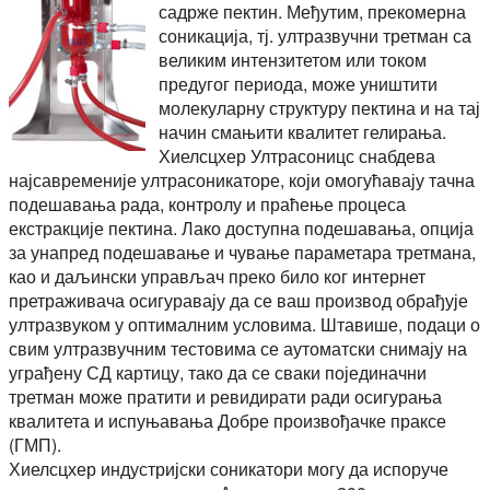
садрже пектин. Међутим, прекомерна
соникација, тј. ултразвучни третман са
великим интензитетом или током
предугог периода, може уништити
молекуларну структуру пектина и на тај
начин смањити квалитет гелирања.
Хиелсцхер Ултрасоницс снабдева
најсавременије ултрасоникаторе, који омогућавају тачна
подешавања рада, контролу и праћење процеса
екстракције пектина. Лако доступна подешавања, опција
за унапред подешавање и чување параметара третмана,
као и даљински управљач преко било ког интернет
претраживача осигуравају да се ваш производ обрађује
ултразвуком у оптималним условима. Штавише, подаци о
свим ултразвучним тестовима се аутоматски снимају на
уграђену СД картицу, тако да се сваки појединачни
третман може пратити и ревидирати ради осигурања
квалитета и испуњавања Добре произвођачке праксе
(ГМП).
Хиелсцхер индустријски соникатори могу да испоруче