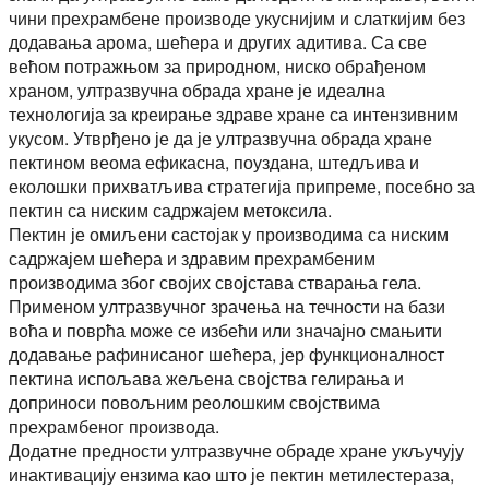
чини прехрамбене производе укуснијим и слаткијим без
додавања арома, шећера и других адитива. Са све
већом потражњом за природном, ниско обрађеном
храном, ултразвучна обрада хране је идеална
технологија за креирање здраве хране са интензивним
укусом. Утврђено је да је ултразвучна обрада хране
пектином веома ефикасна, поуздана, штедљива и
еколошки прихватљива стратегија припреме, посебно за
пектин са ниским садржајем метоксила.
Пектин је омиљени састојак у производима са ниским
садржајем шећера и здравим прехрамбеним
производима због својих својстава стварања гела.
Применом ултразвучног зрачења на течности на бази
воћа и поврћа може се избећи или значајно смањити
додавање рафинисаног шећера, јер функционалност
пектина испољава жељена својства гелирања и
доприноси повољним реолошким својствима
прехрамбеног производа.
Додатне предности ултразвучне обраде хране укључују
инактивацију ензима као што је пектин метилестераза,