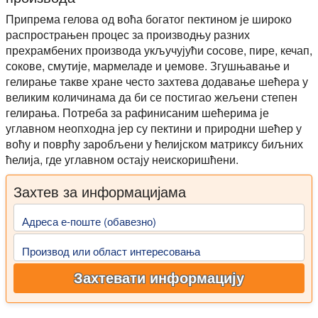
Припрема гелова од воћа богатог пектином је широко
распрострањен процес за производњу разних
прехрамбених производа укључујући сосове, пире, кечап,
сокове, смутије, мармеладе и џемове. Згушњавање и
гелирање такве хране често захтева додавање шећера у
великим количинама да би се постигао жељени степен
гелирања. Потреба за рафинисаним шећерима је
углавном неопходна јер су пектини и природни шећер у
воћу и поврћу заробљени у ћелијском матриксу биљних
ћелија, где углавном остају неискоришћени.
Захтев за информацијама
Адреса е-поште (обавезно)
Производ или област интересовања
Захтевати информацију