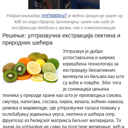
Ултрасоникатор
УИП4000хдТ
је моћни процесор хране од
4кВ за индустријску производњу хране као што је
екстракција пектина и арома, као и хомогенизација.
Решење: ултразвучна екстракција пектина и
природних шећера
Ултразвук је добро
успостављена и широко
коришћена технологија за
екстракцију биоактивних
молекула из биљака као што
су воће и поврће. Због тога
је соникација цењена
техника у преради хране као што је производња сокова,
смутија, напитака, сосова, пиреа, кечапа, воћних намаза,
џемова и мармеладе, где ултразвучни таласи помажу у
ослобађању једињења укуса, пектина и шећера (нпр.
фруктоза) из ћелијског матрикса биљног материјала. То
значи да ултразвук не само да подстиче желирање, већ и