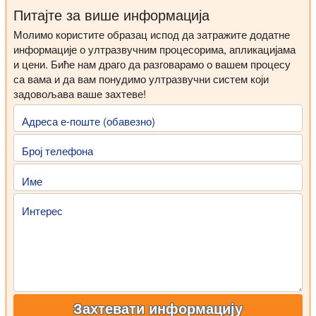
Питајте за више информација
Молимо користите образац испод да затражите додатне
информације о ултразвучним процесорима, апликацијама
и цени. Биће нам драго да разговарамо о вашем процесу
са вама и да вам понудимо ултразвучни систем који
задовољава ваше захтеве!
Адреса е-поште (обавезно)
Број телефона
Име
Интерес
Захтевати информацију