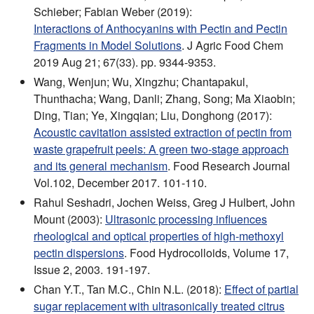
Schieber; Fabian Weber (2019):
Interactions of Anthocyanins with Pectin and Pectin
Fragments in Model Solutions
. J Agric Food Chem
2019 Aug 21; 67(33). pp. 9344-9353.
Wang, Wenjun; Wu, Xingzhu; Chantapakul,
Thunthacha; Wang, Danli; Zhang, Song; Ma Xiaobin;
Ding, Tian; Ye, Xingqian; Liu, Donghong (2017):
Acoustic cavitation assisted extraction of pectin from
waste grapefruit peels: A green two-stage approach
and its general mechanism
. Food Research Journal
Vol.102, December 2017. 101-110.
Rahul Seshadri, Jochen Weiss, Greg J Hulbert, John
Mount (2003):
Ultrasonic processing influences
rheological and optical properties of high-methoxyl
pectin dispersions
. Food Hydrocolloids, Volume 17,
Issue 2, 2003. 191-197.
Chan Y.T., Tan M.C., Chin N.L. (2018):
Effect of partial
sugar replacement with ultrasonically treated citrus