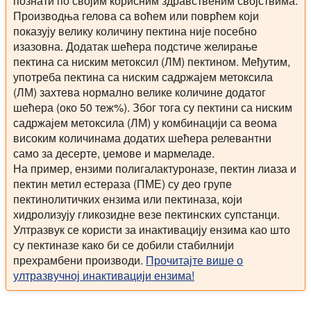
познати по својим корисним здравственим својствима.
Производња гелова са воћем или поврћем који
показују велику количину пектина није посебно
изазовна. Додатак шећера подстиче желирање
пектина са ниским метоксил (ЛМ) пектином. Међутим,
употреба пектина са ниским садржајем метоксила
(ЛМ) захтева нормално велике количине додатог
шећера (око 50 теж%). Због тога су пектини са ниским
садржајем метоксила (ЛМ) у комбинацији са веома
високим количинама додатих шећера релевантни
само за десерте, џемове и мармеладе.
На пример, ензими полигалактуроназе, пектин лиаза и
пектин метил естераза (ПМЕ) су део групе
пектинолитичких ензима или пектиназа, који
хидролизују гликозидне везе пектинских супстанци.
Ултразвук се користи за инактивацију ензима као што
су пектиназе како би се добили стабилнији
прехрамбени производи.
Прочитајте више о
ултразвучној инактивацији ензима!