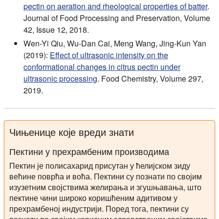
pectin on aeration and rheological properties of batter
.
Journal of Food Processing and Preservation, Volume
42, Issue 12, 2018.
Wen-Yi Qiu, Wu-Dan Cai, Meng Wang, Jing-Kun Yan
(2019):
Effect of ultrasonic intensity on the
conformational changes in citrus pectin under
ultrasonic processing
. Food Chemistry, Volume 297,
2019.
Чињенице које вреди знати
Пектини у прехрамбеним производима
Пектин је полисахарид присутан у ћелијском зиду
већине поврћа и воћа. Пектини су познати по својим
изузетним својствима желирања и згушњавања, што
пектине чини широко коришћеним адитивом у
прехрамбеној индустрији. Поред тога, пектини су