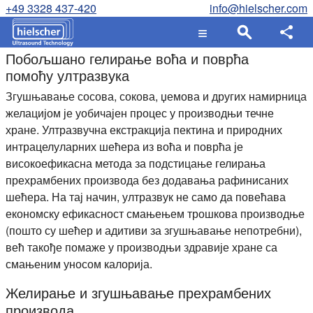
+49 3328 437-420
info@hielscher.com
Побољшано гелирање воћа и поврћа
помоћу ултразвука
Згушњавање сосова, сокова, џемова и других намирница
желацијом је уобичајен процес у производњи течне
хране. Ултразвучна екстракција пектина и природних
интрацелуларних шећера из воћа и поврћа је
високоефикасна метода за подстицање гелирања
прехрамбених производа без додавања рафинисаних
шећера. На тај начин, ултразвук не само да повећава
економску ефикасност смањењем трошкова производње
(пошто су шећер и адитиви за згушњавање непотребни),
већ такође помаже у производњи здравије хране са
смањеним уносом калорија.
Желирање и згушњавање прехрамбених
производа