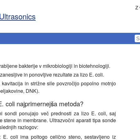
Z 
Ultrasonics
abljene bakterije v mikrobiologiji in biotehnologiji.
zanesljive in ponovljive rezultate za lizo E. coli.
kavitacija in strižne sile povzročijo popolno motnjo
 beljakovine, DNK).
 E. coli najprimernejša metoda?
ni sondi ponujajo več prednosti za lizo E. coli, saj
ne stene in membrane. Ultrazvočni aparati tipa sonde
slednjih razlogov:
:
E. coli ima poltogo celično steno, sestavljeno iz