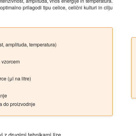
ntenzivnost, amplituda, vnos energije in temperatura.
timalno prilagodi tipu celice, celični kulturi in cilju
st, amplituda, temperatura)
m vzorcem
e (μl na litre)
anje
a do proizvodnje
i z drugimi tehnikami lize