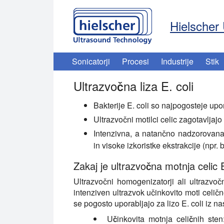
Hielscher 
Sonicatorji
Procesi
Industrije
Stik
Ultrazvočna liza E. coli
Bakterije E. coli so najpogosteje upor
Ultrazvočni motilci celic zagotavljajo 
Intenzivna, a natančno nadzorovana 
in visoke izkoristke ekstrakcije (npr.
Zakaj je ultrazvočna motnja celic
Ultrazvočni homogenizatorji ali ultrazvoč
intenziven ultrazvok učinkovito moti celič
se pogosto uporabljajo za lizo E. coli iz na
Učinkovita motnja celičnih sten