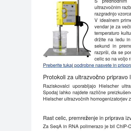
S predhodnim 
ultrazvočnim razb
razgradnjo vzorca
V idealnem prime
vendar je za več
temperaturo kultur
držite na ledu in
sekund in premo
razprši, da se p
celic so na voljo r
Preberite tukaj podrobne nasvete in pripor
Protokoli za ultrazvočno pripravo l
Raziskovalci uporabljajo Hielscher ult
Spodaj lahko najdete različne preizkušene
Hielscher ultrazvočnih homogenizatorjev za
Rast celic, premreženje in priprava iz
Za SeqA in RNA polimerazo je bil ChIP-