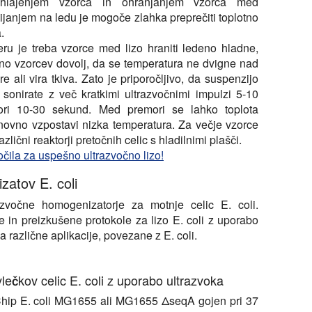
hlajenjem vzorca in ohranjanjem vzorca med
ijanjem na ledu je mogoče zlahka preprečiti toplotno
.
ru je treba vzorce med lizo hraniti ledeno hladne,
ino vzorcev dovolj, da se temperatura ne dvigne nad
e ali vira tkiva. Zato je priporočljivo, da suspenzijo
 sonirate z več kratkimi ultrazvočnimi impulzi 5-10
ri 10-30 sekund. Med premori se lahko toplota
onovno vzpostavi nizka temperatura. Za večje vzorce
azlični reaktorji pretočnih celic s hladilnimi plašči.
očila za uspešno ultrazvočno lizo!
izatov E. coli
razvočne homogenizatorje za motnje celic E. coli.
 in preizkušene protokole za lizo E. coli z uporabo
 različne aplikacije, povezane z E. coli.
vlečkov celic E. coli z uporabo ultrazvoka
Chip E. coli MG1655 ali MG1655 ΔseqA gojen pri 37