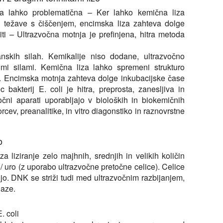
a lahko problematična – Ker lahko kemična liza
či težave s čiščenjem, encimska liza zahteva dolge
ti – Ultrazvočna motnja je prefinjena, hitra metoda
skih silah. Kemikalije niso dodane, ultrazvočno
nimi silami. Kemična liza lahko spremeni strukturo
m. Encimska motnja zahteva dolge inkubacijske čase
 bakterij E. coli je hitra, preprosta, zanesljiva in
očni aparati uporabljajo v bioloških in biokemičnih
rcev, preanalitike, in vitro diagonstiko in raznovrstne
o
za liziranje zelo majhnih, srednjih in velikih količin
l / uro (z uporabo ultrazvočne pretočne celice). Celice
cijo. DNK se striži tudi med ultrazvočnim razbijanjem,
Naze.
. coli