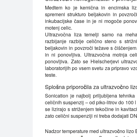
Medtem ko je kemična in encimska liz
spremeni strukturo beljakovin in povzro
inkubacijske čase in je ni mogoče ponovi
motenj celic.
Ultrazvočna liza temelji samo na mehan
razbijanje razbije celično steno s striž
beljakovin in povzroči težave s čiščenje
in ni ponovljiva. Ultrazvočna motnja celic
ponovljiva. Zato se Hielscherjevi ultrazv
laboratorijih po vsem svetu za pripravo vzo
teste.
Splošna priporočila za ultrazvočno liz
Sonication je najbolj priljubljena tehnika 
celičnih suspenzij – od piko-litrov do 100 
se lizirajo s striženjem tekočine in kavita
zato celični suspenziji ni treba dodajati D
Nadzor temperature med ultrazvočno lizo E