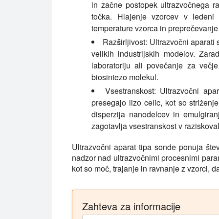
in začne postopek ultrazvočnega ra
točka. Hlajenje vzorcev v ledeni
temperature vzorca in preprečevanje 
Razširljivost:
Ultrazvočni aparati s
velikih industrijskih modelov. Zar
laboratoriju ali povečanje za večje
biosintezo molekul.
Vsestranskost:
Ultrazvočni apara
presegajo lizo celic, kot so strižen
disperzija nanodelcev in emulgiran
zagotavlja vsestranskost v raziskovaln
Ultrazvočni aparat tipa sonde ponuja števi
nadzor nad ultrazvočnimi procesnimi para
kot so moč, trajanje in ravnanje z vzorci, d
Zahteva za informacije