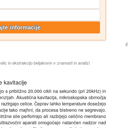
jte informacije
E
lic in ekstrakcijo beljakovin v znanosti in analizi
atorja je najboljša za vaše naloge priprave vzorcev, kot so liza,
 kavitacije
o s približno 20.000 cikli na sekundo (pri 20kHz) in
penzijah. Akustična kavitacija, mikroskopska območja
i raztrgajo celice. Čeprav lahko temperature dosežejo
tacije tako majhni, da procesa bistveno ne segrevajo.
strižne sile perforirajo ali razbijejo celično membrano
er ultrazvočni aparati omogočajo natančen nadzor nad