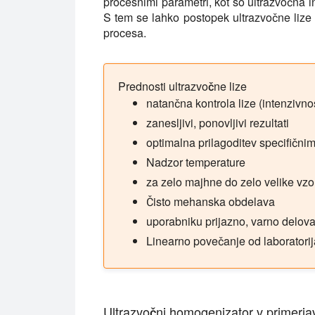
procesnimi parametri, kot so ultrazvočna i
S tem se lahko postopek ultrazvočne lize op
procesa.
Prednosti ultrazvočne lize
natančna kontrola lize (intenzivno
zanesljivi, ponovljivi rezultati
optimalna prilagoditev specifični
Nadzor temperature
za zelo majhne do zelo velike vzorc
Čisto mehanska obdelava
uporabniku prijazno, varno delov
Linearno povečanje od laboratorij
Ultrazvočni homogenizator v primerjav