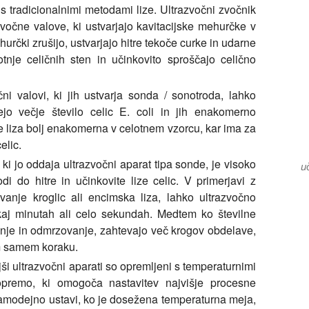
i s tradicionalnimi metodami lize. Ultrazvočni zvočnik
zvočne valove, ki ustvarjajo kavitacijske mehurčke v
ehurčki zrušijo, ustvarjajo hitre tekoče curke in udarne
nje celičnih sten in učinkovito sproščajo celično
ni valovi, ki jih ustvarja sonda / sonotroda, lahko
jo večje število celic E. coli in jih enakomerno
e liza bolj enakomerna v celotnem vzorcu, kar ima za
elic.
 ki jo oddaja ultrazvočni aparat tipa sonde, je visoko
u
odi do hitre in učinkovite lize celic. V primerjavi z
anje kroglic ali encimska liza, lahko ultrazvočno
ekaj minutah ali celo sekundah. Medtem ko številne
vanje in odmrzovanje, zahtevajo več krogov obdelave,
em samem koraku.
i ultrazvočni aparati so opremljeni s temperaturnimi
premo, ki omogoča nastavitev najvišje procesne
samodejno ustavi, ko je dosežena temperaturna meja,