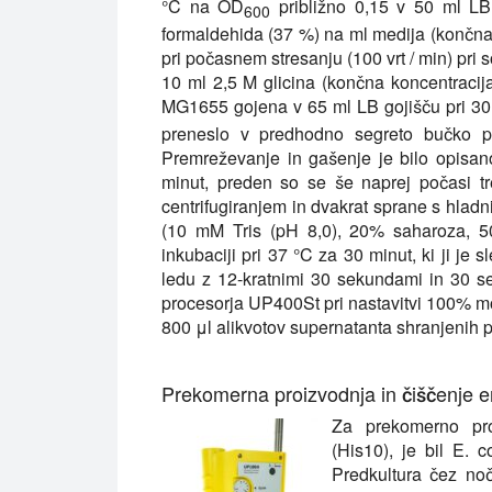
°C na OD
približno 0,15 v 50 ml LB
600
formaldehida (37 %) na ml medija (končna
pri počasnem stresanju (100 vrt / min) pri 
10 ml 2,5 M glicina (končna koncentracija
MG1655 gojena v 65 ml LB gojišču pri 3
preneslo v predhodno segreto bučko pr
Premreževanje in gašenje je bilo opisano 
minut, preden so se še naprej počasi tre
centrifugiranjem in dvakrat sprane s hladn
(10 mM Tris (pH 8,0), 20% saharoza, 
inkubaciji pri 37 °C za 30 minut, ki ji je 
ledu z 12-kratnimi 30 sekundami in 30 
procesorja UP400St pri nastavitvi 100% moč
800 μl alikvotov supernatanta shranjenih 
Prekomerna proizvodnja in čiščenje 
Za prekomerno pro
(His10), je bil E. 
Predkultura čez noč