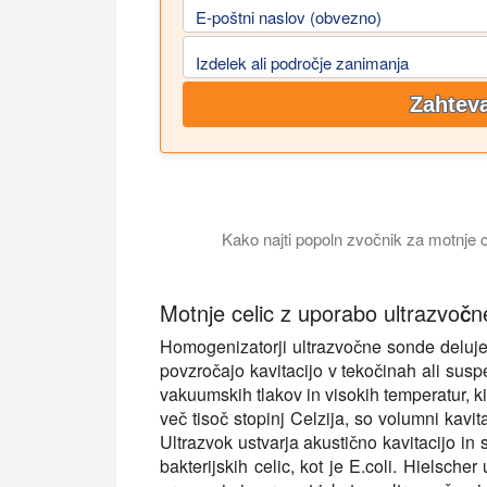
E-poštni naslov (obvezno)
Izdelek ali področje zanimanja
Zahteva
Kako najti popoln zvočnik za motnje ce
Ta vadnica pojasnjuje, katera vrsta sonic
Motnje celic z uporabo ultrazvočne
Homogenizatorji ultrazvočne sonde delujej
povzročajo kavitacijo v tekočinah ali sus
vakuumskih tlakov in visokih temperatur, k
več tisoč stopinj Celzija, so volumni kavi
Ultrazvok ustvarja akustično kavitacijo in 
bakterijskih celic, kot je E.coli. Hielsch