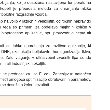
zbijanja, ko je dosežena nastavljena temperaturna
 kopeli je preprosta metoda za ohranjanje nizke
toplotne razgradnje vzorca.
o na voljo v različnih velikostih, od ročnih naprav do
adi tega so primerni za obdelavo majhnih količin v
 bioprocesne aplikacije, npr. proizvodnjo cepiv ali
ti se lahko uporabljajo za različne aplikacije, ki
je DNK, ekstrakcija beljakovin, homogenizacija tkiva,
je. Zato vlaganje v ultrazvočni zvočnik tipa sonde
ih ali industrijskih okoljih.
lne prednosti za lizo E. coli. Zanesljiv in natančen
metri omogoča optimizacijo obratovalnih parametrov,
a se dosežejo želeni rezultati.