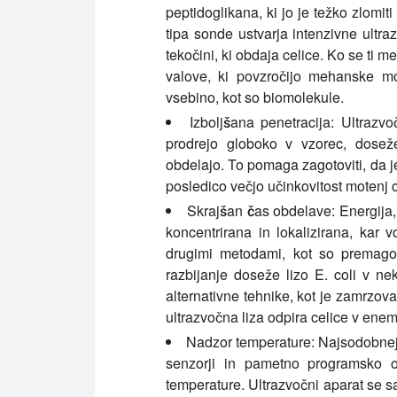
peptidoglikana, ki jo je težko zlomit
tipa sonde ustvarja intenzivne ultra
tekočini, ki obdaja celice. Ko se ti m
valove, ki povzročijo mehanske mot
vsebino, kot so biomolekule.
Izboljšana penetracija:
Ultrazvoč
prodrejo globoko v vzorec, doseže
obdelajo. To pomaga zagotoviti, da j
posledico večjo učinkovitost motenj c
Skrajšan čas obdelave:
Energija,
koncentrirana in lokalizirana, kar v
drugimi metodami, kot so premagov
razbijanje doseže lizo E. coli v n
alternativne tehnike, kot je zamrzo
ultrazvočna liza odpira celice v en
Nadzor temperature:
Najsodobnejš
senzorji in pametno programsko o
temperature. Ultrazvočni aparat se 