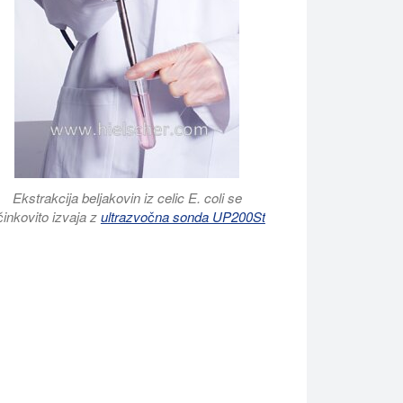
Ekstrakcija beljakovin iz celic E. coli se
činkovito izvaja z
ultrazvočna sonda UP200St