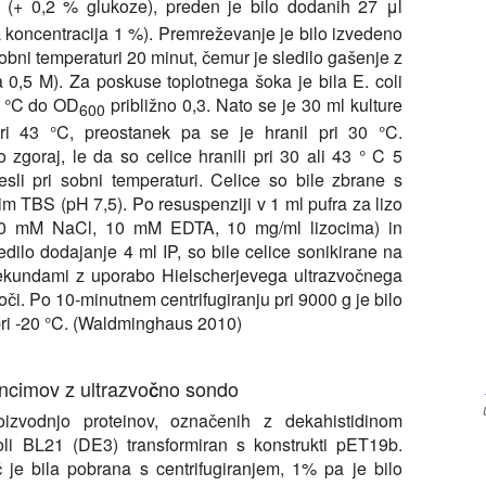
 (+ 0,2 % glukoze), preden je bilo dodanih 27 μl
 koncentracija 1 %). Premreževanje je bilo izvedeno
sobni temperaturi 20 minut, čemur je sledilo gašenje z
 0,5 M). Za poskuse toplotnega šoka je bila E. coli
0 °C do OD
približno 0,3. Nato se je 30 ml kulture
600
i 43 °C, preostanek pa se je hranil pri 30 °C.
zgoraj, le da so celice hranili pri 30 ali 43 ° C 5
sli pri sobni temperaturi. Celice so bile zbrane s
im TBS (pH 7,5). Po resuspenziji v 1 ml pufra za lizo
50 mM NaCl, 10 mM EDTA, 10 mg/ml lizocima) in
sledilo dodajanje 4 ml IP, so bile celice sonikirane na
sekundami z uporabo Hielscherjevega ultrazvočnega
i. Po 10-minutnem centrifugiranju pri 9000 g je bilo
pri -20 °C. (Waldminghaus 2010)
encimov z ultrazvočno sondo
izvodnjo proteinov, označenih z dekahistidinom
coli BL21 (DE3) transformiran s konstrukti pET19b.
 je bila pobrana s centrifugiranjem, 1% pa je bilo