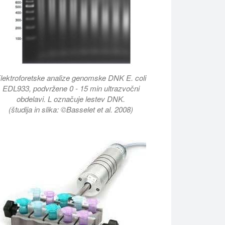
lektroforetske analize genomske DNK E. coli
EDL933, podvržene 0 - 15 min ultrazvočni
obdelavi. L označuje lestev DNK.
(študija in slika: ©Basselet et al. 2008)
 motnje celic, izolacija beljakovin, fragmentacija DNA in RNA v l