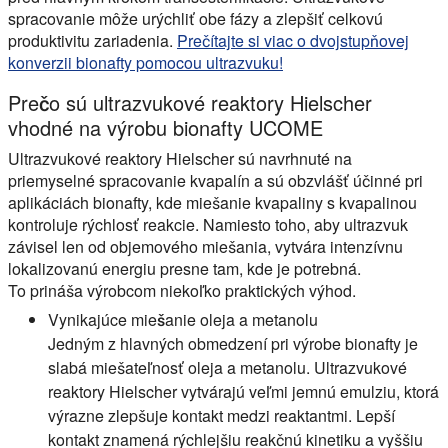
spracovanie môže urýchliť obe fázy a zlepšiť celkovú
produktivitu zariadenia.
Prečítajte si viac o dvojstupňovej
konverzii bionafty pomocou ultrazvuku!
Prečo sú ultrazvukové reaktory Hielscher
vhodné na výrobu bionafty UCOME
Ultrazvukové reaktory Hielscher sú navrhnuté na
priemyselné spracovanie kvapalín a sú obzvlášť účinné pri
aplikáciách bionafty, kde miešanie kvapaliny s kvapalinou
kontroluje rýchlosť reakcie. Namiesto toho, aby ultrazvuk
závisel len od objemového miešania, vytvára intenzívnu
lokalizovanú energiu presne tam, kde je potrebná.
To prináša výrobcom niekoľko praktických výhod.
Vynikajúce miešanie oleja a metanolu
Jedným z hlavných obmedzení pri výrobe bionafty je
slabá miešateľnosť oleja a metanolu. Ultrazvukové
reaktory Hielscher vytvárajú veľmi jemnú emulziu, ktorá
výrazne zlepšuje kontakt medzi reaktantmi. Lepší
kontakt znamená rýchlejšiu reakčnú kinetiku a vyššiu