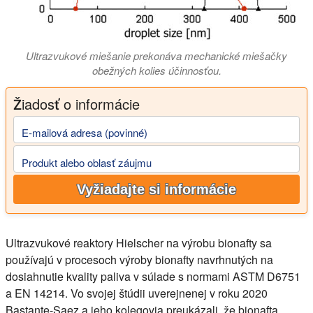
Ultrazvukové miešanie prekonáva mechanické miešačky
obežných kolies účinnosťou.
Žiadosť o informácie
E-mailová adresa (povinné)
Produkt alebo oblasť záujmu
Vyžiadajte si informácie
Ultrazvukové reaktory Hielscher na výrobu bionafty sa
používajú v procesoch výroby bionafty navrhnutých na
dosiahnutie kvality paliva v súlade s normami ASTM D6751
a EN 14214. Vo svojej štúdii uverejnenej v roku 2020
Bastante-Saez a jeho kolegovia preukázali, že bionafta