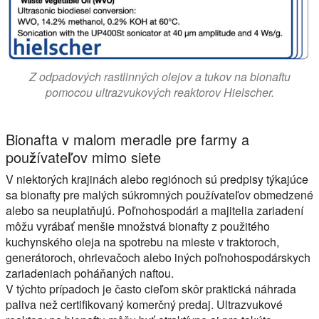
Z odpadových rastlinných olejov a tukov na bionaftu
pomocou ultrazvukových reaktorov Hielscher.
Bionafta v malom meradle pre farmy a
používateľov mimo siete
V niektorých krajinách alebo regiónoch sú predpisy týkajúce
sa bionafty pre malých súkromných používateľov obmedzené
alebo sa neuplatňujú. Poľnohospodári a majitelia zariadení
môžu vyrábať menšie množstvá bionafty z použitého
kuchynského oleja na spotrebu na mieste v traktoroch,
generátoroch, ohrievačoch alebo iných poľnohospodárskych
zariadeniach poháňaných naftou.
V týchto prípadoch je často cieľom skôr praktická náhrada
paliva než certifikovaný komerčný predaj. Ultrazvukové