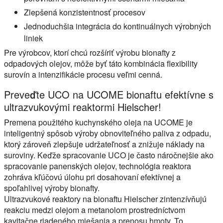
Zlepšená konzistentnosť procesov
Jednoduchšia integrácia do kontinuálnych výrobných
liniek
Pre výrobcov, ktorí chcú rozšíriť výrobu bionafty z
odpadových olejov, môže byť táto kombinácia flexibility
surovín a intenzifikácie procesu veľmi cenná.
Preveďte UCO na UCOME bionaftu efektívne s
ultrazvukovými reaktormi Hielscher!
Premena použitého kuchynského oleja na UCOME je
inteligentný spôsob výroby obnoviteľného paliva z odpadu,
ktorý zároveň zlepšuje udržateľnosť a znižuje náklady na
suroviny. Keďže spracovanie UCO je často náročnejšie ako
spracovanie panenských olejov, technológia reaktora
zohráva kľúčovú úlohu pri dosahovaní efektívnej a
spoľahlivej výroby bionafty.
Ultrazvukové reaktory na bionaftu Hielscher zintenzívňujú
reakciu medzi olejom a metanolom prostredníctvom
kavitačne riadeného miešania a prenosu hmoty. To