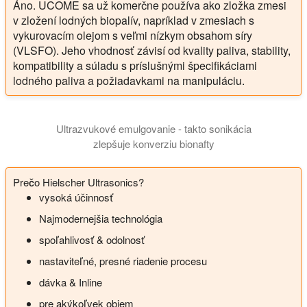
Áno. UCOME sa už komerčne používa ako zložka zmesi
v zložení lodných biopalív, napríklad v zmesiach s
vykurovacím olejom s veľmi nízkym obsahom síry
(VLSFO). Jeho vhodnosť závisí od kvality paliva, stability,
kompatibility a súladu s príslušnými špecifikáciami
lodného paliva a požiadavkami na manipuláciu.
Ultrazvukové emulgovanie - takto sonikácia
zlepšuje konverziu bionafty
Prečo Hielscher Ultrasonics?
vysoká účinnosť
Najmodernejšia technológia
spoľahlivosť & odolnosť
nastaviteľné, presné riadenie procesu
dávka & Inline
pre akýkoľvek objem