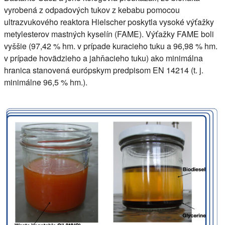
vyrobená z odpadových tukov z kebabu pomocou
ultrazvukového reaktora Hielscher poskytla vysoké výťažky
metylesterov mastných kyselín (FAME). Výťažky FAME boli
vyššie (97,42 % hm. v prípade kuracieho tuku a 96,98 % hm.
v prípade hovädzieho a jahňacieho tuku) ako minimálna
hranica stanovená európskym predpisom EN 14214 (t. j.
minimálne 96,5 % hm.).