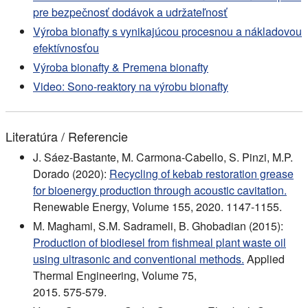
pre bezpečnosť dodávok a udržateľnosť
Výroba bionafty s vynikajúcou procesnou a nákladovou
efektívnosťou
Výroba bionafty & Premena bionafty
Video: Sono-reaktory na výrobu bionafty
Literatúra / Referencie
J. Sáez-Bastante, M. Carmona-Cabello, S. Pinzi, M.P.
Dorado (2020):
Recycling of kebab restoration grease
for bioenergy production through acoustic cavitation.
Renewable Energy, Volume 155, 2020. 1147-1155.
M. Maghami, S.M. Sadrameli, B. Ghobadian (2015):
Production of biodiesel from fishmeal plant waste oil
using ultrasonic and conventional methods.
Applied
Thermal Engineering, Volume 75,
2015. 575-579.