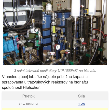
3 nainštalované sonikátory UIP1000hdT na bionaftu
V nasledujúcej tabuľke nájdete približnú kapacitu
spracovania ultrazvukových reaktorov na bionaftu
spoločnosti Hielscher:
Prietok
Sila
20
–
100 l/hod
1 kW