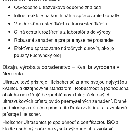
Osvedčené ultrazvukové odborné znalosti
Inline reaktory na kontinuálne spracovanie bionafty
Vhodnosť na esterifikáciu a transesterifikáciu
Silná cesta k rozšíreniu z laboratória do výroby
Robustné zariadenia pre priemyselné prostredie
Efektívne spracovanie náročných surovín, ako je
použitý kuchynský olej
Dizajn, výroba a poradenstvo – Kvalita vyrobená v
Nemecku
Ultrazvukové prístroje Hielscher sú známe svojou najvyššou
kvalitou a dizajnovými štandardmi. Robustnosť a jednoduchá
obsluha umožňujú bezproblémovú integráciu našich
ultrazvukových prístrojov do priemyselných zariadení. Drsné
podmienky a náročné prostredie ľahko zvládnu ultrazvukové
prístroje Hielscher.
Hielscher Ultrasonics je spoločnosť s certifikáciou ISO a
kladie osobitný dôraz na vysokovýkonné ultrazvukové