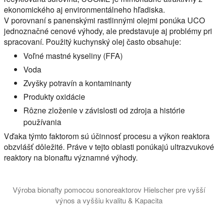
ekonomického aj environmentálneho hľadiska.
V porovnaní s panenskými rastlinnými olejmi ponúka UCO
jednoznačné cenové výhody, ale predstavuje aj problémy pri
spracovaní. Použitý kuchynský olej často obsahuje:
Voľné mastné kyseliny (FFA)
Voda
Zvyšky potravín a kontaminanty
Produkty oxidácie
Rôzne zloženie v závislosti od zdroja a histórie
používania
Vďaka týmto faktorom sú účinnosť procesu a výkon reaktora
obzvlášť dôležité. Práve v tejto oblasti ponúkajú ultrazvukové
reaktory na bionaftu významné výhody.
Výroba bionafty pomocou sonoreaktorov Hielscher pre vyšší
výnos a vyššiu kvalitu & Kapacita
V tomto videonávode vám predstavíme vedu o tom, ako ultrazvuko