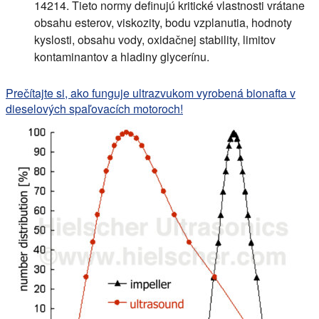
14214. Tieto normy definujú kritické vlastnosti vrátane
obsahu esterov, viskozity, bodu vzplanutia, hodnoty
kyslosti, obsahu vody, oxidačnej stability, limitov
kontaminantov a hladiny glycerínu.
Prečítajte si, ako funguje ultrazvukom vyrobená bionafta v
dieselových spaľovacích motoroch!