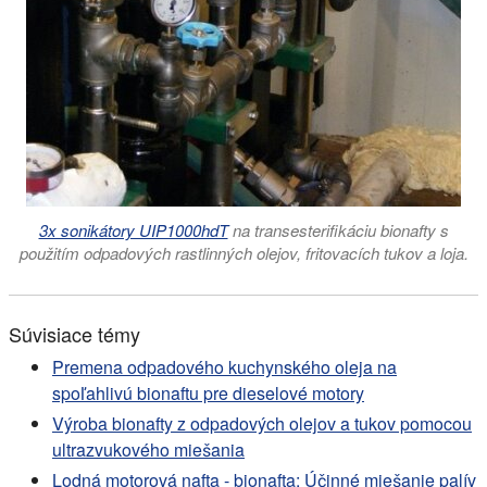
3x sonikátory UIP1000hdT
na transesterifikáciu bionafty s
použitím odpadových rastlinných olejov, fritovacích tukov a loja.
Súvisiace témy
Premena odpadového kuchynského oleja na
spoľahlivú bionaftu pre dieselové motory
Výroba bionafty z odpadových olejov a tukov pomocou
ultrazvukového miešania
Lodná motorová nafta - bionafta: Účinné miešanie palív