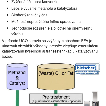
Zvýšená účinnosť konverzie
Lepšie využitie metanolu a katalyzátora
Skrátený reakčný čas
Možnosť nepretržitého inline spracovania
Jednoduché rozšírenie z pilotnej na priemyselnú
výrobu
V prípade UCO surovín so zvýšeným obsahom FFA je
ultrazvuk obzvlášť výhodný, pretože zlepšuje esterifikáciu
katalyzovanú kyselinou aj transesterifikáciu katalyzovanú
bázou.