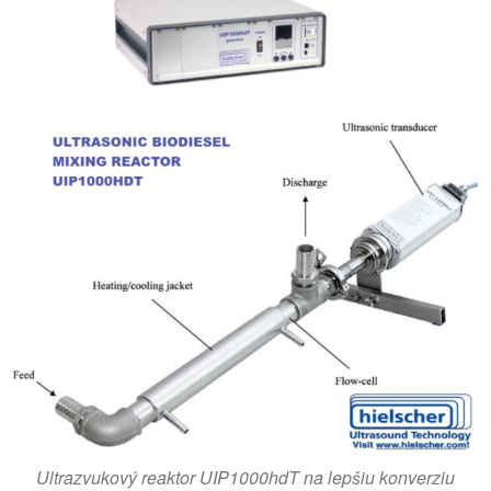
Ultrazvukový reaktor UIP1000hdT na lepšiu konverziu