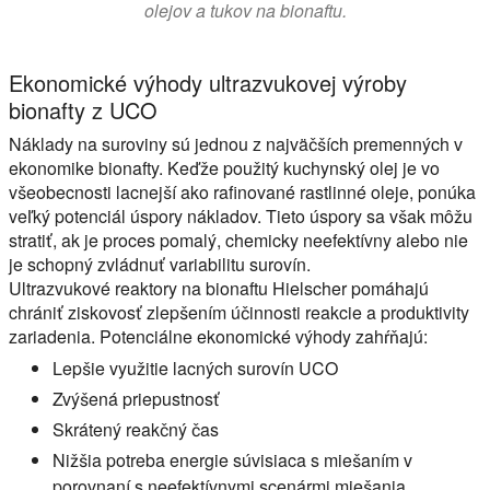
olejov a tukov na bionaftu.
Ekonomické výhody ultrazvukovej výroby
bionafty z UCO
Náklady na suroviny sú jednou z najväčších premenných v
ekonomike bionafty. Keďže použitý kuchynský olej je vo
všeobecnosti lacnejší ako rafinované rastlinné oleje, ponúka
veľký potenciál úspory nákladov. Tieto úspory sa však môžu
stratiť, ak je proces pomalý, chemicky neefektívny alebo nie
je schopný zvládnuť variabilitu surovín.
Ultrazvukové reaktory na bionaftu Hielscher pomáhajú
chrániť ziskovosť zlepšením účinnosti reakcie a produktivity
zariadenia. Potenciálne ekonomické výhody zahŕňajú:
Lepšie využitie lacných surovín UCO
Zvýšená priepustnosť
Skrátený reakčný čas
Nižšia potreba energie súvisiaca s miešaním v
porovnaní s neefektívnymi scenármi miešania