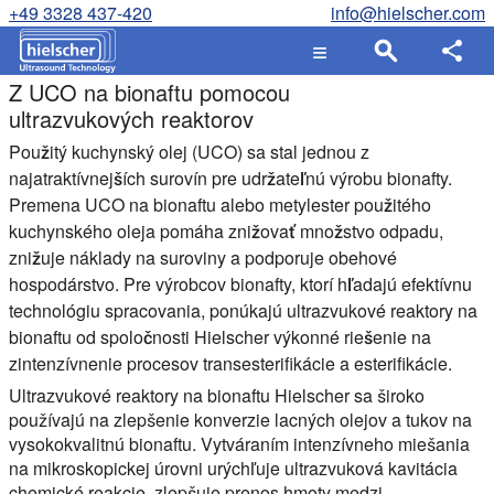
+49 3328 437-420
info@hielscher.com
Z UCO na bionaftu pomocou
ultrazvukových reaktorov
Použitý kuchynský olej (UCO) sa stal jednou z
najatraktívnejších surovín pre udržateľnú výrobu bionafty.
Premena UCO na bionaftu alebo metylester použitého
kuchynského oleja pomáha znižovať množstvo odpadu,
znižuje náklady na suroviny a podporuje obehové
hospodárstvo. Pre výrobcov bionafty, ktorí hľadajú efektívnu
technológiu spracovania, ponúkajú ultrazvukové reaktory na
bionaftu od spoločnosti Hielscher výkonné riešenie na
zintenzívnenie procesov transesterifikácie a esterifikácie.
Ultrazvukové reaktory na bionaftu Hielscher sa široko
používajú na zlepšenie konverzie lacných olejov a tukov na
vysokokvalitnú bionaftu. Vytváraním intenzívneho miešania
na mikroskopickej úrovni urýchľuje ultrazvuková kavitácia
chemické reakcie, zlepšuje prenos hmoty medzi