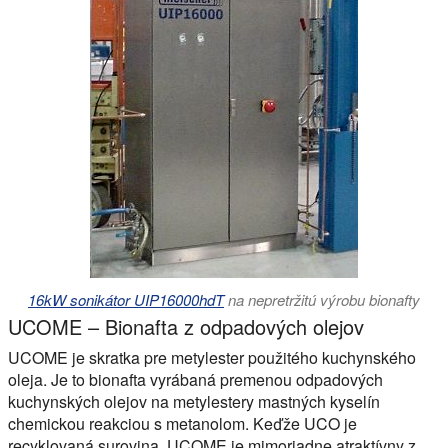
16kW sonikátor UIP16000hdT
na nepretržitú výrobu bionafty
UCOME – Bionafta z odpadových olejov
UCOME je skratka pre metylester použitého kuchynského
oleja. Je to bionafta vyrábaná premenou odpadových
kuchynských olejov na metylestery mastných kyselín
chemickou reakciou s metanolom. Keďže UCO je
recyklovaná surovina, UCOME je mimoriadne atraktívny z