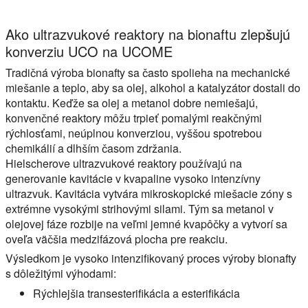
Ako ultrazvukové reaktory na bionaftu zlepšujú
konverziu UCO na UCOME
Tradičná výroba bionafty sa často spolieha na mechanické
miešanie a teplo, aby sa olej, alkohol a katalyzátor dostali do
kontaktu. Keďže sa olej a metanol dobre nemiešajú,
konvenčné reaktory môžu trpieť pomalými reakčnými
rýchlosťami, neúplnou konverziou, vyššou spotrebou
chemikálií a dlhším časom zdržania.
Hielscherove ultrazvukové reaktory používajú na
generovanie kavitácie v kvapaline vysoko intenzívny
ultrazvuk. Kavitácia vytvára mikroskopické miešacie zóny s
extrémne vysokými strihovými silami. Tým sa metanol v
olejovej fáze rozbije na veľmi jemné kvapôčky a vytvorí sa
oveľa väčšia medzifázová plocha pre reakciu.
Výsledkom je vysoko intenzifikovaný proces výroby bionafty
s dôležitými výhodami:
Rýchlejšia transesterifikácia a esterifikácia