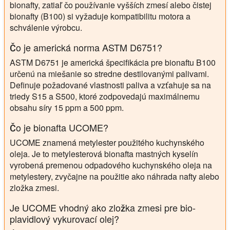
bionafty, zatiaľ čo používanie vyšších zmesí alebo čistej
bionafty (B100) si vyžaduje kompatibilitu motora a
schválenie výrobcu.
Čo je americká norma ASTM D6751?
ASTM D6751 je americká špecifikácia pre bionaftu B100
určenú na miešanie so stredne destilovanými palivami.
Definuje požadované vlastnosti paliva a vzťahuje sa na
triedy S15 a S500, ktoré zodpovedajú maximálnemu
obsahu síry 15 ppm a 500 ppm.
Čo je bionafta UCOME?
UCOME znamená metylester použitého kuchynského
oleja. Je to metylesterová bionafta mastných kyselín
vyrobená premenou odpadového kuchynského oleja na
metylestery, zvyčajne na použitie ako náhrada nafty alebo
zložka zmesi.
Je UCOME vhodný ako zložka zmesi pre bio-
plavidlový vykurovací olej?