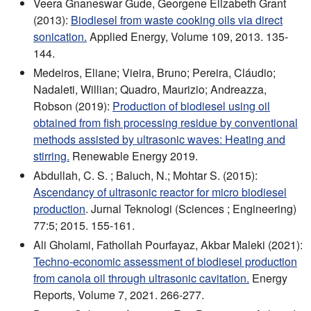
Veera Gnaneswar Gude, Georgene Elizabeth Grant
(2013):
Biodiesel from waste cooking oils via direct
sonication.
Applied Energy, Volume 109, 2013. 135-
144.
Medeiros, Eliane; Vieira, Bruno; Pereira, Cláudio;
Nadaleti, Willian; Quadro, Maurizio; Andreazza,
Robson (2019):
Production of biodiesel using oil
obtained from fish processing residue by conventional
methods assisted by ultrasonic waves: Heating and
stirring.
Renewable Energy 2019.
Abdullah, C. S. ; Baluch, N.; Mohtar S. (2015):
Ascendancy of ultrasonic reactor for micro biodiesel
production
. Jurnal Teknologi (Sciences ; Engineering)
77:5; 2015. 155-161.
Ali Gholami, Fathollah Pourfayaz, Akbar Maleki (2021):
Techno-economic assessment of biodiesel production
from canola oil through ultrasonic cavitation.
Energy
Reports, Volume 7, 2021. 266-277.