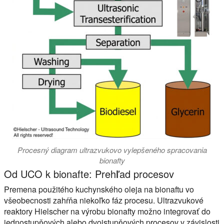
Procesný diagram ultrazvukovo vylepšeného spracovania
bionafty
Od UCO k bionafte: Prehľad procesov
Premena použitého kuchynského oleja na bionaftu vo
všeobecnosti zahŕňa niekoľko fáz procesu. Ultrazvukové
reaktory Hielscher na výrobu bionafty možno integrovať do
jednostupňových alebo dvojstupňových procesov v závislosti