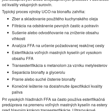
od kvality vstupných surovín.
Typický proces výroby UCO na bionaftu zahŕňa:
Zber a skladovanie použitého kuchynského oleja
Filtrácia na odstránenie pevných častíc a potravín
Sušenie alebo odvodňovanie na zníženie obsahu
vlhkosti
Analýza FFA na určenie požadovanej reakčnej cesty
Esterifikácia voľných mastných kyselín pri vysokom
obsahu FFA
Transesterifikácia s metanolom za vzniku metylesterov
Separácia bionafty a glycerolu
Pranie alebo suché čistenie bionafty
Konečné leštenie na dosiahnutie špecifikácií kvality
paliva
Pri vysokých hladinách FFA sa často používa esterifikačná
predúprava na premenu voľných mastných kyselín na estery
pred hlavným krokom transesterifikácie. Ultrazvukové