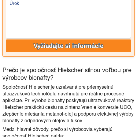
Úrok
Vyžiadajte si informácie
Prečo je spoločnosť Hielscher silnou voľbou pre
výrobcov bionafty?
Spoločnosť Hielscher je uznávaná pre priemyselnú
ultrazvukovú technológiu navrhnutú pre reálne procesné
aplikácie. Pri výrobe bionafty poskytujú ultrazvukové reaktory
Hielscher praktickú cestu na zintenzívnenie konverzie UCO,
zlepšenie miešania metanol-olej a podporu efektívnej výroby
bionafty z odpadových olejov a tukov.
Medzi hlavné dôvody, prečo si výrobcovia vyberajú
spoločnosť Hielscher, patria: