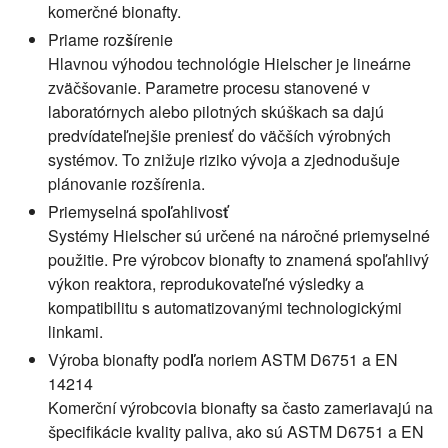
komerčné bionafty.
Priame rozšírenie
Hlavnou výhodou technológie Hielscher je lineárne
zväčšovanie. Parametre procesu stanovené v
laboratórnych alebo pilotných skúškach sa dajú
predvídateľnejšie preniesť do väčších výrobných
systémov. To znižuje riziko vývoja a zjednodušuje
plánovanie rozšírenia.
Priemyselná spoľahlivosť
Systémy Hielscher sú určené na náročné priemyselné
použitie. Pre výrobcov bionafty to znamená spoľahlivý
výkon reaktora, reprodukovateľné výsledky a
kompatibilitu s automatizovanými technologickými
linkami.
Výroba bionafty podľa noriem ASTM D6751 a EN
14214
Komerční výrobcovia bionafty sa často zameriavajú na
špecifikácie kvality paliva, ako sú ASTM D6751 a EN