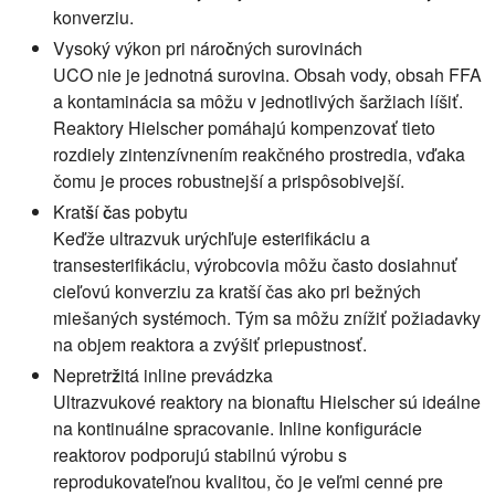
konverziu.
Vysoký výkon pri náročných surovinách
UCO nie je jednotná surovina. Obsah vody, obsah FFA
a kontaminácia sa môžu v jednotlivých šaržiach líšiť.
Reaktory Hielscher pomáhajú kompenzovať tieto
rozdiely zintenzívnením reakčného prostredia, vďaka
čomu je proces robustnejší a prispôsobivejší.
Kratší čas pobytu
Keďže ultrazvuk urýchľuje esterifikáciu a
transesterifikáciu, výrobcovia môžu často dosiahnuť
cieľovú konverziu za kratší čas ako pri bežných
miešaných systémoch. Tým sa môžu znížiť požiadavky
na objem reaktora a zvýšiť priepustnosť.
Nepretržitá inline prevádzka
Ultrazvukové reaktory na bionaftu Hielscher sú ideálne
na kontinuálne spracovanie. Inline konfigurácie
reaktorov podporujú stabilnú výrobu s
reprodukovateľnou kvalitou, čo je veľmi cenné pre