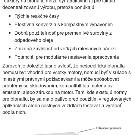
reaktory na bionaftu môžu byť atraktívne aj pre takúto
decentralizovanú výrobu, pretože ponúkajú:
Rýchle reakčné časy
Efektívna konverzia s kompaktným vybavením
Dobrá použiteľnosť pre premenlivé suroviny z
odpadového oleja
Znížená závislosť od veľkých miešaných nádrží
Potenciál pre modulárne nastavenia spracovania
Zároveň je dôležité jasne uviesť, že nešpecifická bionafta
nemusí byť vhodná pre všetky motory, nemusí byť v súlade s
miestnymi právnymi požiadavkami a môže spôsobovať
problémy so skladovaním, kompatibilitou materiálov,
emisiami alebo zárukou na motor. Tam, kde existujú normy
pre bionaftu, by sa malo palivo pred použitím v regulovaných
aplikáciách alebo cestných vozidlách testovať a vyrábať
podľa nich.