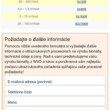
80
–
400 l/hod
4x1kW
0.3
–
1,5 m³/hod
4x4kW
2
–
10 m³/hod
6x16kW
20
–
100 m³/hod
62x16kW
Požiadajte o ďalšie informácie
Pomocou nižšie uvedeného formulára si vyžiadajte ďalšie
informácie o ultrazvukových procesoroch na výrobu bionafty,
technické údaje a ceny. Radi s vami prediskutujeme vašu
výrobu bionafty z WVO a tukov a ponúkneme vám najlepšiu
zostavu ultrazvukového zariadenia spĺňajúcu vaše procesné
požiadavky!
E-mailová adresa (povinné)
Telefónne číslo
Meno