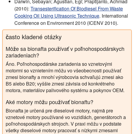
Darwin, Sebayan; Agustian, Egi; Praptijanto, Achmad
(2010):
Transesterification Of Biodiesel From Waste
Cooking Oil Using Ultrasonic Technique
. International
Conference on Environment 2010 (ICENV 2010).
často kladené otázky
Môže sa bionafta používať v poľnohospodárskych
zariadeniach?
Áno. Poľnohospodárske zariadenia so vznetovými
motormi so vznietením môžu vo všeobecnosti používať
zmesi bionafty a mnohí výrobcovia schvaľujú zmesi ako
B5 alebo B20; vyššie zmesi závisia od konkrétneho
motora, materiálov palivového systému a pokynov OEM.
Aké motory môžu používať bionaftu?
Bionafta je určená pre dieselové motory, najmä pre
vznetové motory používané vo vozidlách, generátoroch a
poľnohospodárskych strojoch. V praxi môžu v podstate
všetky dieselové motory pracovať s nízkymi zmesami