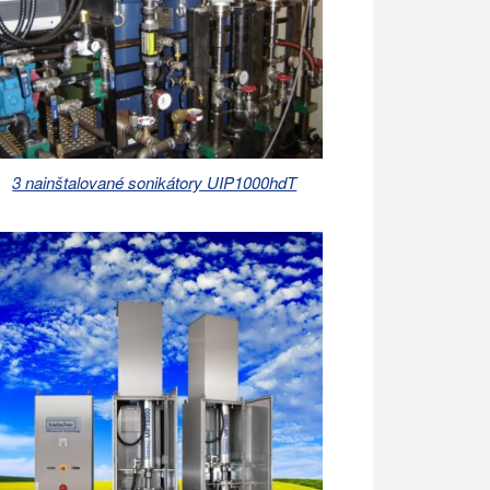
3 nainštalované sonikátory UIP1000hdT