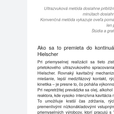
Ultrazvuková metóda dosiahne približn
minútach dosiahn
Konvenčná metóda vykazuje oveľa pomalš
len 
Štúdia a gra
Ako sa to premieta do kontinuá
Hielscher
Pri priemyselnej realizácii sa tieto z
prietokového ultrazvukového spracovania
Hielscher. Rovnaký kavitačný mechanizm
miešanie, lepší medzifázový kontakt, r
kinetika – je presne to, čo poháňa výkonno
Pri nepretržitej prevádzke sa olej, alkoho
reaktora, kde vysoko intenzívna kavitácia n
To umožňuje kratší čas zdržania, rých
premenlivými nízkonákladovými vstupným
priemyselných výrobcov, ktorí pracujú 