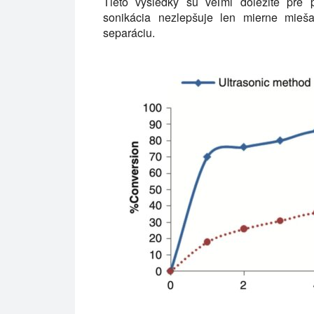
Tieto výsledky sú veľmi dôležité pre p
sonikácia nezlepšuje len mierne mieš
separáciu.