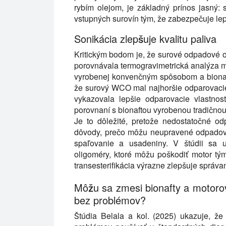
rybím olejom, je základný prínos jasný:
vstupných surovín tým, že zabezpečuje lep
Sonikácia zlepšuje kvalitu paliva
Kritickým bodom je, že surové odpadové o
porovnávala termogravimetrická analýza mo
vyrobenej konvenčným spôsobom a bionafty
že surový WCO mal najhoršie odparovacie 
vykazovala lepšie odparovacie vlastn
porovnaní s bionaftou vyrobenou tradičnou 
Je to dôležité, pretože nedostatočné o
dôvody, prečo môžu neupravené odpadové
spaľovanie a usadeniny. V štúdii sa
oligoméry, ktoré môžu poškodiť motor tým
transesterifikácia výrazne zlepšuje správan
Môžu sa zmesi bionafty a motorov
bez problémov?
Štúdia Belala a kol. (2025) ukazuje, ž