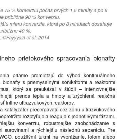
e 75 % konverziu počas prvých 1,5 minúty a po 6
e približne 90 % konverziu.
iu mieru konverzie, ktorá po 8 minútach dosahuje
približne 40 %.
f: ©Fayyyazi et al. 2014
lneho prietokového spracovania bionafty
istenia priamo premietajú do výhod kontinuálneho
 bionafty s priemyselnými sonikátormi a reaktormi
us, ktorý sa preukázal v štúdii – intenzívnejšie
ýchlejší prenos tepla a hmoty a zrýchlená reakčná
sť inline ultrazvukových reaktorov.
l a katalyzátor prečerpávajú cez zónu ultrazvukového
epretržite rozptyľuje a reaguje s jednotlivými fázami.
lejšiu konverziu, robustnejšie zaobchádzanie s
i surovinami a rýchlejšiu následnú separáciu. Pre
s WCO, použitými tukmi na vyprážanie, lojom alebo