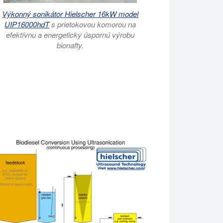
Výkonný sonikátor Hielscher 16kW model
UIP16000hdT
s prietokovou komorou na
efektívnu a energeticky úspornú výrobu
bionafty.
výrobu bionafty. Ultrazvukové reaktory na bionaftu spoločnosti 