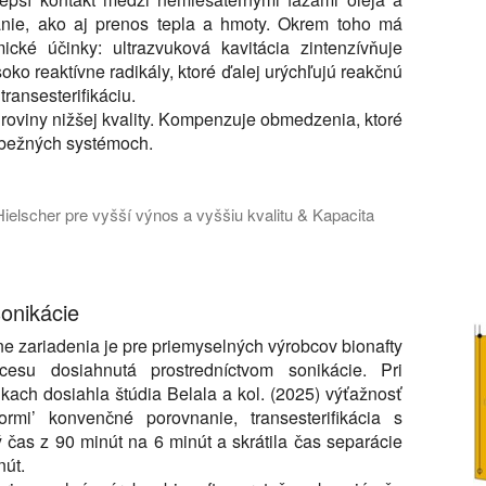
anie, ako aj prenos tepla a hmoty. Okrem toho má
ické účinky: ultrazvuková kavitácia zintenzívňuje
ko reaktívne radikály, ktoré ďalej urýchľujú reakčnú
transesterifikáciu.
uroviny nižšej kvality. Kompenzuje obmedzenia, ktoré
v bežných systémoch.
elscher pre vyšší výnos a vyššiu kvalitu & Kapacita
 o tom, ako ultrazvukové reaktory na bionaftu výrazne zlepšujú 
sonikácie
e zariadenia je pre priemyselných výrobcov bionafty
cesu dosiahnutá prostredníctvom sonikácie. Pri
ach dosiahla štúdia Belala a kol. (2025) výťažnosť
mi’ konvenčné porovnanie, transesterifikácia s
ý čas z 90 minút na 6 minút a skrátila čas separácie
nút.