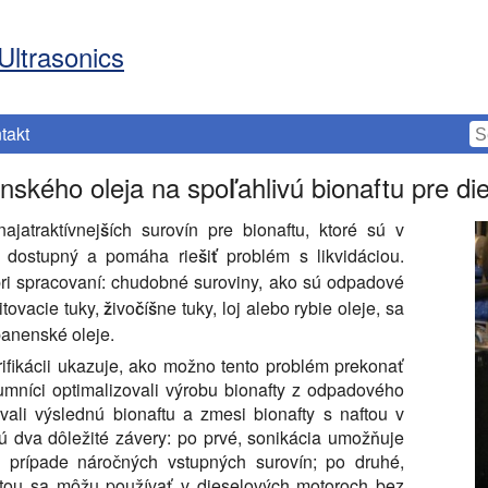
Ultrasonics
takt
kého oleja na spoľahlivú bionaftu pre di
jatraktívnejších surovín pre bionaftu, ktoré sú v
ko dostupný a pomáha riešiť problém s likvidáciou.
ri spracovaní: chudobné suroviny, ako sú odpadové
itovacie tuky, živočíšne tuky, loj alebo rybie oleje, sa
panenské oleje.
rifikácii ukazuje, ako možno tento problém prekonať
mníci optimalizovali výrobu bionafty z odpadového
ali výslednú bionaftu a zmesi bionafty s naftou v
jú dva dôležité závery: po prvé, sonikácia umožňuje
 prípade náročných vstupných surovín; po druhé,
ftou sa môžu používať v dieselových motoroch bez