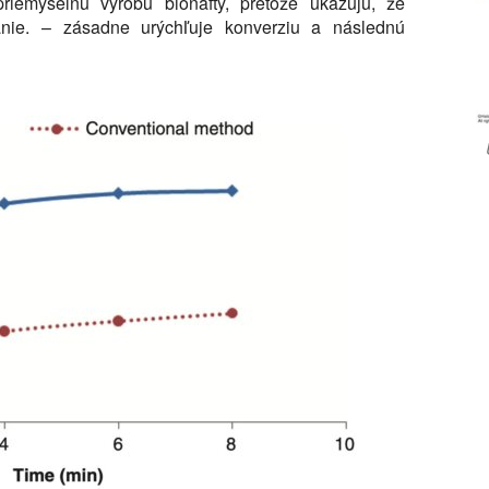
riemyselnú výrobu bionafty, pretože ukazujú, že
anie. – zásadne urýchľuje konverziu a následnú