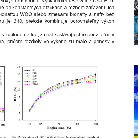
elových motoroch. Výskumníci testovali zmesi B10,
e pri konštantných otáčkach a rôznom zaťažení. Ich
bionaftou WCO alebo zmesami bionafty a nafty bez
u je B40, pretože kombinuje porovnateľný výkon
 s fosílnou naftou, zmesi zostávajú plne použiteľné v
ra, pričom rozdiely vo výkone sú malé a prínosy v