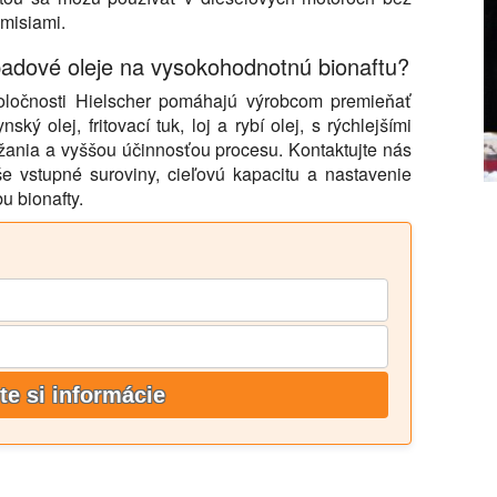
emisiami.
padové oleje na vysokohodnotnú bionaftu?
poločnosti Hielscher pomáhajú výrobcom premieňať
ý olej, fritovací tuk, loj a rybí olej, s rýchlejšími
ržania a vyššou účinnosťou procesu. Kontaktujte nás
še vstupné suroviny, cieľovú kapacitu a nastavenie
u bionafty.
te si informácie