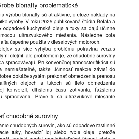
ýrobe bionafty problematické
a výrobu bionafty sú atraktívne, pretože náklady na
ke výroby. V roku 2025 publikovaná štúdia Belala a
e odpadové kuchynské oleje a tuky sa dajú účinne
omocou ultrazvukového miešania. Následne bola
afta úspešne použitá v dieselových motoroch.
lejov sa síce vyhýba problému potravina verzus
edlými olejmi, ale problémom je, že chudobné suroviny
sa spracovávajú. Pri konvenčnej transesterifikácii sú
a nemiešateľné, takže účinnosť reakcie závisí do
o dobre dokáže systém prekonať obmedzenia prenosu
alitných olejoch a tukoch sú tieto obmedzenia
j konverzii, dlhšiemu času zotrvania, ťažšiemu
 spracovaniu. Práve tu sa ultrazvukové miešanie
ať chudobné suroviny
anie chudobných surovín, ako sú odpadové rastlinné
acie tuky, hovädzí loj alebo rybie oleje, pretože
lepší kontakt medzi nemiešateľnými fázami oleja a