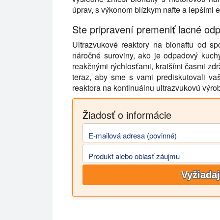
úprav, s výkonom blízkym nafte a lepšími 
Ste pripravení premeniť lacné od
Ultrazvukové reaktory na bionaftu od s
náročné suroviny, ako je odpadový kuchynsk
reakčnými rýchlosťami, kratšími časmi zd
teraz, aby sme s vami prediskutovali va
reaktora na kontinuálnu ultrazvukovú výrob
Žiadosť o informácie
E-mailová adresa (povinné)
Produkt alebo oblasť záujmu
Vyžiadaj