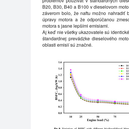
problémov používať v štandardných dies
B20, B30, B40 a B100 v dieselovom motor
záverom bolo, že naftu možno nahradiť 
úpravy motora a že odporúčanou zmeso
motora s jasne lepšími emisiami.
Aj keď nie všetky ukazovatele sú identické
štandardnej prevádzke dieselového moto
oblasti emisií sú značné.