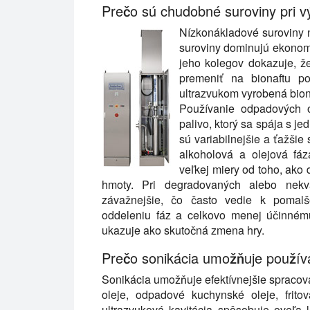
Prečo sú chudobné suroviny pri v
Nízkonákladové suroviny n
suroviny dominujú ekonomi
jeho kolegov dokazuje, ž
premeniť na bionaftu p
ultrazvukom vyrobená bion
Používanie odpadových o
palivo, ktorý sa spája s j
sú variabilnejšie a ťažšie 
alkoholová a olejová fáz
veľkej miery od toho, ak
hmoty. Pri degradovaných alebo nekv
závažnejšie, čo často vedie k pomalše
oddeleniu fáz a celkovo menej účinnému
ukazuje ako skutočná zmena hry.
Prečo sonikácia umožňuje použív
Sonikácia umožňuje efektívnejšie spracov
oleje, odpadové kuchynské oleje, fritov
ultrazvuková kavitácia spôsobuje oveľa 