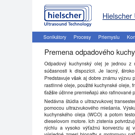
Hielscher 
Sonikátory
Procesy
Priemyslu
Kon
Premena odpadového kuchyns
Odpadový kuchynský olej je jednou z na
súčasnosti k dispozícii. Je lacný, širo
Predstavuje však aj dobre známu výzvu p
rastlinné oleje, použité kuchynské oleje, fr
ťažšie účinne premieňajú ako rafinované 
Nedávna štúdia o ultrazvukovej transeste
pomocou ultrazvukového miešania. Výsku
kuchynského oleja (WCO) a potom testov
dieselovom motore. Ich zistenia potvrdzu
rýchlu a vysoko výťažnú konverziu aj v
výsledné zmesi bionafty s motorovou na