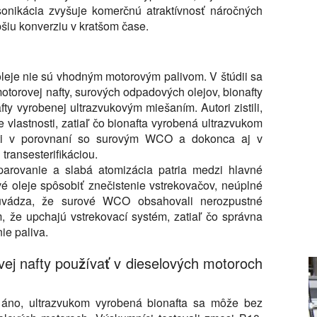
 sonikácia zvyšuje komerčnú atraktívnosť náročných
šiu konverziu v kratšom čase.
leje nie sú vhodným motorovým palivom. V štúdii sa
torovej nafty, surových odpadových olejov, bionafty
 vyrobenej ultrazvukovým miešaním. Autori zistili,
vlastnosti, zatiaľ čo bionafta vyrobená ultrazvukom
osti v porovnaní so surovým WCO a dokonca aj v
transesterifikáciou.
dparovanie a slabá atomizácia patria medzi hlavné
 oleje spôsobiť znečistenie vstrekovačov, neúplné
 uvádza, že surové WCO obsahovali nerozpustné
, že upchajú vstrekovací systém, zatiaľ čo správna
ie paliva.
ej nafty používať v dieselových motoroch
e áno, ultrazvukom vyrobená bionafta sa môže bez