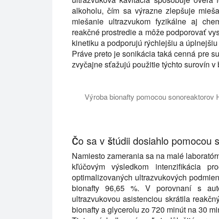
alkoholu, čím sa výrazne zlepšuje mieš
miešanie ultrazvukom fyzikálne aj chem
reakčné prostredie a môže podporovať vyso
kinetiku a podporujú rýchlejšiu a úplnejšiu 
Práve preto je sonikácia taká cenná pre s
zvyčajne sťažujú použitie týchto surovín 
Výroba bionafty pomocou sonoreaktorov Hi
V tomto videonávode vám predstavíme vedu
Čo sa v štúdii dosiahlo pomocou 
Namiesto zamerania sa na malé laboratórn
kľúčovým výsledkom intenzifikácia pro
optimalizovaných ultrazvukových podmienk
bionafty 96,65 %. V porovnaní s autor
ultrazvukovou asistenciou skrátila reakčn
bionafty a glycerolu zo 720 minút na 30 mi