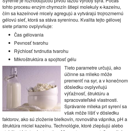
Syrenie je rozhodujúcou prvou fázou výroby syra. Počas
tohto procesu enzým chymozín štiepi molekuly κ-kazeínu,
čím sa kazeínové micely agregujú a vytvárajú trojrozmernú
gélovú sieť, ktorá sa stáva syreninou. Kvalita tejto gélovej
siete priamo ovplyvňuje:
Čas gélovania
Pevnosť tvarohu
Rýchlosť tvrdnutia tvarohu
Mikroštruktúra a spojitosť gélu
Tieto parametre určujú, ako
účinne sa mlieko môže
premeniť na syr, a v konečnom
dôsledku ovplyvňujú
výťažnosť, štruktúru a
spracovateľské vlastnosti.
Správanie mlieka pri syrení sa
však môže líšiť v dôsledku
faktorov, ako sú zloženie bielkovín, rovnováha vápnika, pH a
štruktúra miciel kazeínu. Technológie, ktoré zlepšujú alebo