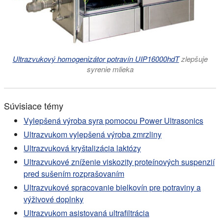
Ultrazvukový homogenizátor potravín UIP16000hdT
zlepšuje
syrenie mlieka
Súvisiace témy
Vylepšená výroba syra pomocou Power Ultrasonics
Ultrazvukom vylepšená výroba zmrzliny
Ultrazvuková kryštalizácia laktózy
Ultrazvukové zníženie viskozity proteínových suspenzií
pred sušením rozprašovaním
Ultrazvukové spracovanie bielkovín pre potraviny a
výživové doplnky
Ultrazvukom asistovaná ultrafiltrácia