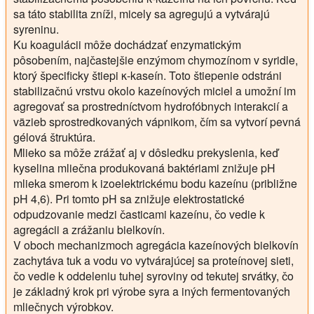
sa táto stabilita zníži, micely sa agregujú a vytvárajú
syreninu.
Ku koagulácii môže dochádzať enzymatickým
pôsobením, najčastejšie enzýmom chymozínom v syridle,
ktorý špecificky štiepi κ-kaseín. Toto štiepenie odstráni
stabilizačnú vrstvu okolo kazeínových miciel a umožní im
agregovať sa prostredníctvom hydrofóbnych interakcií a
väzieb sprostredkovaných vápnikom, čím sa vytvorí pevná
gélová štruktúra.
Mlieko sa môže zrážať aj v dôsledku prekyslenia, keď
kyselina mliečna produkovaná baktériami znižuje pH
mlieka smerom k izoelektrickému bodu kazeínu (približne
pH 4,6). Pri tomto pH sa znižuje elektrostatické
odpudzovanie medzi časticami kazeínu, čo vedie k
agregácii a zrážaniu bielkovín.
V oboch mechanizmoch agregácia kazeínových bielkovín
zachytáva tuk a vodu vo vytvárajúcej sa proteínovej sieti,
čo vedie k oddeleniu tuhej syroviny od tekutej srvátky, čo
je základný krok pri výrobe syra a iných fermentovaných
mliečnych výrobkov.