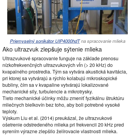
Priemyselný sonikátor UIP4000hdT
na spracovanie mlieka
Ako ultrazvuk zlepšuje sýtenie mlieka
Ultrazvukové spracovanie funguje na základe prenosu
nízkofrekvenčných ultrazvukových vĺn (> 20 kHz) do
kvapalného prostredia. Tým sa vytvára akustická kavitácia,
pri ktorej sa vytvárajú a rýchlo kolabujú mikroskopické
bubliny, čím sa v kvapaline vytvárajú lokalizované
mechanické sily, turbulencie a mikrotrysky.
Tieto mechanické účinky môžu zmeniť fyzikálnu štruktúru
mliečnych bielkovín bez toho, aby boli potrebné vysoké
teploty.
Výskum Liu et al. (2014) preukázal, že ultrazvukové
ošetrenie odstredeného mlieka pri frekvencii 20 kHz pred
syrením výrazne zlepšilo želírovacie vlastnosti mlieka.