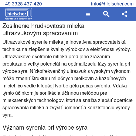
+49 3328 437-420
info@hielscher.com
Zosilnenie hrudkovitosti mlieka
ultrazvukovým spracovaním
Ultrazvukové syrenie mlieka je inovatívna spracovateľská
technika na zlepšenie kvality výrobkov a efektívnosti výroby.
Ultrazvukové ošetrenie mlieka pred jeho zrážaním
preukázalo veľký potenciál na optimalizáciu fázy syrenia pri
výrobe syra. Nízkofrekvenčný ultrazvuk s vysokým výkonom
môže zmeniť štruktúru mliečnych bielkovín a kazeínových
miciel, čo vedie k lepšej tvorbe gélu počas syrenia. Vďaka
týmto účinkom je sonikácia účinnou metódou pre
mliekarenských technológov, ktorí sa snažia zlepšiť operácie
spracovania mlieka a zvýšiť účinnosť a konzistenciu výroby
syra.
Význam syrenia pri výrobe syra