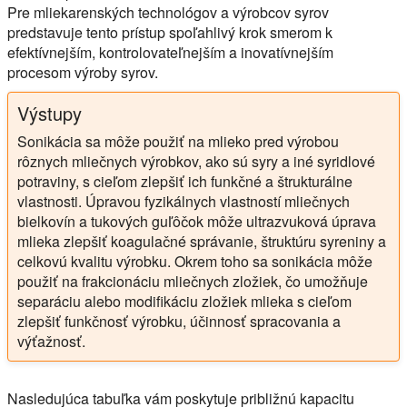
Pre mliekarenských technológov a výrobcov syrov
predstavuje tento prístup spoľahlivý krok smerom k
efektívnejším, kontrolovateľnejším a inovatívnejším
procesom výroby syrov.
Výstupy
Sonikácia sa môže použiť na mlieko pred výrobou
rôznych mliečnych výrobkov, ako sú syry a iné syridlové
potraviny, s cieľom zlepšiť ich funkčné a štrukturálne
vlastnosti. Úpravou fyzikálnych vlastností mliečnych
bielkovín a tukových guľôčok môže ultrazvuková úprava
mlieka zlepšiť koagulačné správanie, štruktúru syreniny a
celkovú kvalitu výrobku. Okrem toho sa sonikácia môže
použiť na frakcionáciu mliečnych zložiek, čo umožňuje
separáciu alebo modifikáciu zložiek mlieka s cieľom
zlepšiť funkčnosť výrobku, účinnosť spracovania a
výťažnosť.
Nasledujúca tabuľka vám poskytuje približnú kapacitu