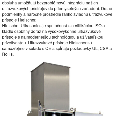
obsluha umožňujú bezproblémovú integráciu našich
ultrazvukových prístrojov do priemyselných zariadení. Drsné
podmienky a náročné prostredie ľahko zvládnu ultrazvukové
prístroje Hielscher.
Hielscher Ultrasonics je spoločnosť s certifikáciou ISO a
kladie osobitný dôraz na vysokovýkonné ultrazvukové
prístroje s najmodernejšou technológiou a užívateľskou
prívetivosťou. Ultrazvukové prístroje Hielscher sú
samozrejme v súlade s CE a spĺňajú požiadavky UL, CSA a
RoHs.