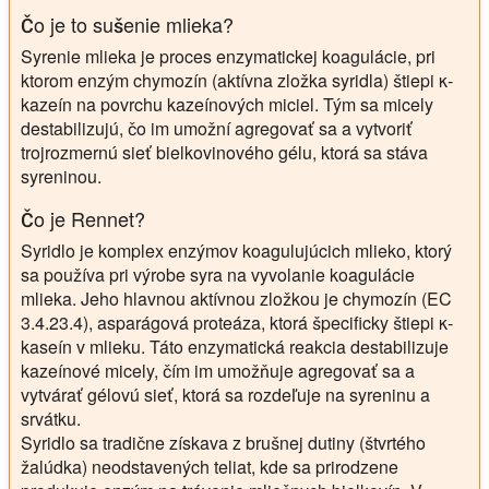
Čo je to sušenie mlieka?
Syrenie mlieka je proces enzymatickej koagulácie, pri
ktorom enzým chymozín (aktívna zložka syridla) štiepi κ-
kazeín na povrchu kazeínových miciel. Tým sa micely
destabilizujú, čo im umožní agregovať sa a vytvoriť
trojrozmernú sieť bielkovinového gélu, ktorá sa stáva
syreninou.
Čo je Rennet?
Syridlo je komplex enzýmov koagulujúcich mlieko, ktorý
sa používa pri výrobe syra na vyvolanie koagulácie
mlieka. Jeho hlavnou aktívnou zložkou je chymozín (EC
3.4.23.4), asparágová proteáza, ktorá špecificky štiepi κ-
kaseín v mlieku. Táto enzymatická reakcia destabilizuje
kazeínové micely, čím im umožňuje agregovať sa a
vytvárať gélovú sieť, ktorá sa rozdeľuje na syreninu a
srvátku.
Syridlo sa tradične získava z brušnej dutiny (štvrtého
žalúdka) neodstavených teliat, kde sa prirodzene