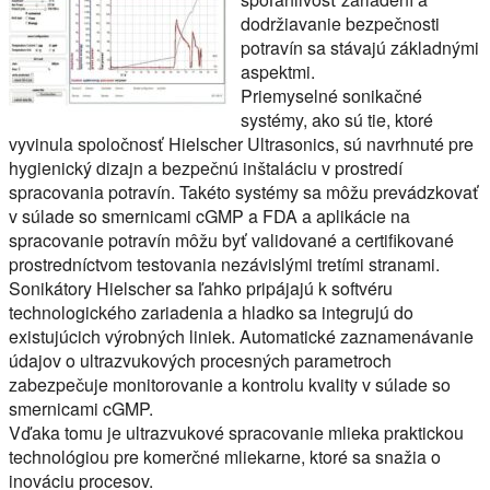
dodržiavanie bezpečnosti
potravín sa stávajú základnými
aspektmi.
Priemyselné sonikačné
systémy, ako sú tie, ktoré
vyvinula spoločnosť Hielscher Ultrasonics, sú navrhnuté pre
hygienický dizajn a bezpečnú inštaláciu v prostredí
spracovania potravín. Takéto systémy sa môžu prevádzkovať
v súlade so smernicami cGMP a FDA a aplikácie na
spracovanie potravín môžu byť validované a certifikované
prostredníctvom testovania nezávislými tretími stranami.
Sonikátory Hielscher sa ľahko pripájajú k softvéru
technologického zariadenia a hladko sa integrujú do
existujúcich výrobných liniek. Automatické zaznamenávanie
údajov o ultrazvukových procesných parametroch
zabezpečuje monitorovanie a kontrolu kvality v súlade so
smernicami cGMP.
Vďaka tomu je ultrazvukové spracovanie mlieka praktickou
technológiou pre komerčné mliekarne, ktoré sa snažia o
inováciu procesov.