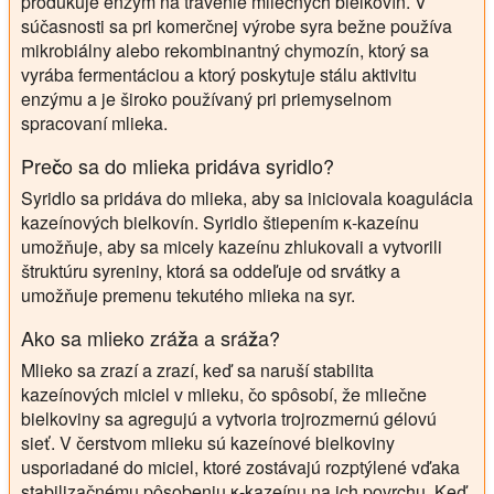
produkuje enzým na trávenie mliečnych bielkovín. V
súčasnosti sa pri komerčnej výrobe syra bežne používa
mikrobiálny alebo rekombinantný chymozín, ktorý sa
vyrába fermentáciou a ktorý poskytuje stálu aktivitu
enzýmu a je široko používaný pri priemyselnom
spracovaní mlieka.
Prečo sa do mlieka pridáva syridlo?
Syridlo sa pridáva do mlieka, aby sa iniciovala koagulácia
kazeínových bielkovín. Syridlo štiepením κ-kazeínu
umožňuje, aby sa micely kazeínu zhlukovali a vytvorili
štruktúru syreniny, ktorá sa oddeľuje od srvátky a
umožňuje premenu tekutého mlieka na syr.
Ako sa mlieko zráža a sráža?
Mlieko sa zrazí a zrazí, keď sa naruší stabilita
kazeínových miciel v mlieku, čo spôsobí, že mliečne
bielkoviny sa agregujú a vytvoria trojrozmernú gélovú
sieť. V čerstvom mlieku sú kazeínové bielkoviny
usporiadané do miciel, ktoré zostávajú rozptýlené vďaka
stabilizačnému pôsobeniu κ-kazeínu na ich povrchu. Keď