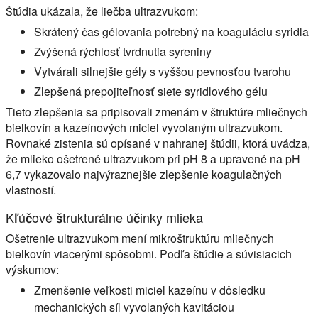
Štúdia ukázala, že liečba ultrazvukom:
Skrátený čas gélovania potrebný na koaguláciu syridla
Zvýšená rýchlosť tvrdnutia syreniny
Vytvárali silnejšie gély s vyššou pevnosťou tvarohu
Zlepšená prepojiteľnosť siete syridlového gélu
Tieto zlepšenia sa pripisovali zmenám v štruktúre mliečnych
bielkovín a kazeínových miciel vyvolaným ultrazvukom.
Rovnaké zistenia sú opísané v nahranej štúdii, ktorá uvádza,
že mlieko ošetrené ultrazvukom pri pH 8 a upravené na pH
6,7 vykazovalo najvýraznejšie zlepšenie koagulačných
vlastností.
Kľúčové štrukturálne účinky mlieka
Ošetrenie ultrazvukom mení mikroštruktúru mliečnych
bielkovín viacerými spôsobmi. Podľa štúdie a súvisiacich
výskumov:
Zmenšenie veľkosti miciel kazeínu v dôsledku
mechanických síl vyvolaných kavitáciou