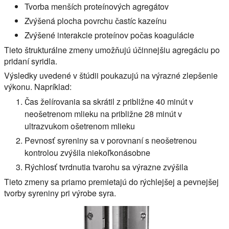
Tvorba menších proteínových agregátov
Zvýšená plocha povrchu častíc kazeínu
Zvýšené interakcie proteínov počas koagulácie
Tieto štrukturálne zmeny umožňujú účinnejšiu agregáciu po
pridaní syridla.
Výsledky uvedené v štúdii poukazujú na výrazné zlepšenie
výkonu. Napríklad:
Čas želírovania sa skrátil z približne 40 minút v
neošetrenom mlieku na približne 28 minút v
ultrazvukom ošetrenom mlieku
Pevnosť syreniny sa v porovnaní s neošetrenou
kontrolou zvýšila niekoľkonásobne
Rýchlosť tvrdnutia tvarohu sa výrazne zvýšila
Tieto zmeny sa priamo premietajú do rýchlejšej a pevnejšej
tvorby syreniny pri výrobe syra.