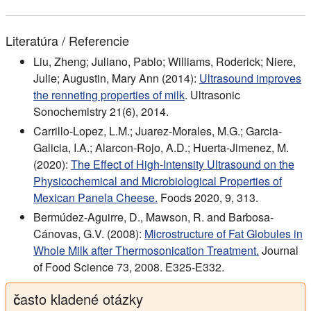
Literatúra / Referencie
Liu, Zheng; Juliano, Pablo; Williams, Roderick; Niere,
Julie; Augustin, Mary Ann (2014):
Ultrasound improves
the renneting properties of milk
. Ultrasonic
Sonochemistry 21(6), 2014.
Carrillo-Lopez, L.M.; Juarez-Morales, M.G.; Garcia-
Galicia, I.A.; Alarcon-Rojo, A.D.; Huerta-Jimenez, M.
(2020):
The Effect of High-Intensity Ultrasound on the
Physicochemical and Microbiological Properties of
Mexican Panela Cheese.
Foods 2020, 9, 313.
Bermúdez-Aguirre, D., Mawson, R. and Barbosa-
Cánovas, G.V. (2008):
Microstructure of Fat Globules in
Whole Milk after Thermosonication Treatment.
Journal
of Food Science 73, 2008. E325-E332.
často kladené otázky