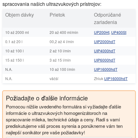
spracovania našich ultrazvukových prístrojov:
Objem dávky
Prietok
Odporúčané
zariadenia
10 až 2000 ml
20 až 400 ml/min
UP200Ht
,
UP400St
0.1 až 20 l
00,2 až 4 l/min
UIP2000hdT
10 až 100 l
2 až 10 l/min
UIP4000hdT
15 až 150 l
3 až 15 l/min
UIP6000hdT
N.A.
10 až 100 l/min
UIP16000hdT
N.A.
väčší
Zhluk
UIP16000hdT
Požiadajte o ďalšie informácie
Pomocou nižšie uvedeného formulára si vyžiadajte ďalšie
informácie o ultrazvukových homogenizátoroch na
spracovanie mlieka, technické údaje a ceny. Radi s vami
prediskutujeme váš proces syrenia a ponúkneme vám ten
najlepší sonikátor pre vaše požiadavky!