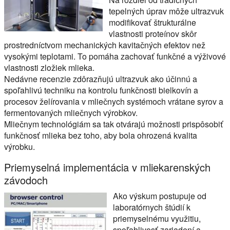
tepelných úprav môže ultrazvuk
modifikovať štrukturálne
vlastnosti proteínov skôr
prostredníctvom mechanických kavitačných efektov než
vysokými teplotami. To pomáha zachovať funkčné a výživové
vlastnosti zložiek mlieka.
Nedávne recenzie zdôrazňujú ultrazvuk ako účinnú a
spoľahlivú techniku na kontrolu funkčnosti bielkovín a
procesov želírovania v mliečnych systémoch vrátane syrov a
fermentovaných mliečnych výrobkov.
Mliečnym technológiám sa tak otvárajú možnosti prispôsobiť
funkčnosť mlieka bez toho, aby bola ohrozená kvalita
výrobku.
Priemyselná implementácia v mliekarenských
závodoch
Ako výskum postupuje od
laboratórnych štúdií k
priemyselnému využitiu,
spoľahlivosť zariadení a