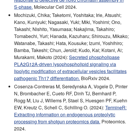
S-phase.
Molecular Cell 2024.
Mochizuki, Chika; Taketomi, Yoshitaka; Irie, Atsushi;
Kano, Kuniyuki; Nagasaki, Yuki; Miki, Yoshimi; Ono,
Takashi; Nishito, Yasumasa; Nakajima, Takahiro;
Tomabechi, Yuri; Hanada, Kazuharu; Shirouzu, Mikako;
Watanabe, Takashi; Hata, Kousuke; Izumi, Yoshihiro;
Bamba, Takeshi; Chun, Jerold; Kudo, Kai; Kotani, Ai;
Murakami, Makoto (2024):
Secreted phospholipase
PLA2G12A-driven lysophospholipid signaling via
lipolytic modification of extracellular vesicles facilitates
pathogenic Th17 differentiation.
BioRxiv 2024.
Cosenza-Contreras M, Seredynska A, Vogele D, Pinter
N, Brombacher E, Cueto RF, Dinh TJ, Bernhard P,
Rogg M, Liu J, Willems P, Stael S, Huesgen PF, Kuehn
EW, Kreutz C, Schell C, Schilling O. (2024):
TermineR:
Extracting information on endogenous proteolytic
processing from shotgun proteomics data.
Proteomics.
2024.