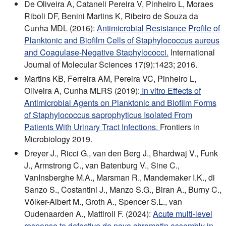
De Oliveira A, Cataneli Pereira V, Pinheiro L, Moraes
Riboli DF, Benini Martins K, Ribeiro de Souza da
Cunha MDL (2016):
Antimicrobial Resistance Profile of
Planktonic and Biofilm Cells of Staphylococcus aureus
and Coagulase-Negative Staphylococci.
International
Journal of Molecular Sciences 17(9):1423; 2016.
Martins KB, Ferreira AM, Pereira VC, Pinheiro L,
Oliveira A, Cunha MLRS (2019):
In vitro Effects of
Antimicrobial Agents on Planktonic and Biofilm Forms
of Staphylococcus saprophyticus Isolated From
Patients With Urinary Tract Infections.
Frontiers in
Microbiology 2019.
Dreyer J., Ricci G., van den Berg J., Bhardwaj V., Funk
J., Armstrong C., van Batenburg V., Sine C.,
VanInsberghe M.A., Marsman R., Mandemaker I.K., di
Sanzo S., Costantini J., Manzo S.G., Biran A., Burny C.,
Völker-Albert M., Groth A., Spencer S.L., van
Oudenaarden A., Mattiroli F. (2024):
Acute multi-level
response to defective de novo chromatin assembly in