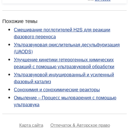
Похожие темы
Смешивание поглотителей H2S для реакции
фазового переноса
Ультразвуковая окислительная десульфуризация
(UAODS)
Улучшение кинетики гетерогенных химических
реакций с помощью ультразвуковой обработки
Ультразвуковой индуцированный и усиленный
фазовый катализ
Сонохимия и сонохимические реакторы
Омыление – Процесс мыловарения с помощью
ультразвука
Карта сайта
Отпечаток & Авторское право