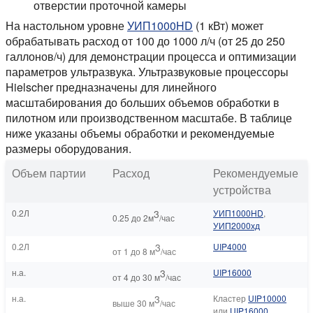
отверстии проточной камеры
На настольном уровне
УИП1000HD
(1 кВт) может
обрабатывать расход от 100 до 1000 л/ч (от 25 до 250
галлонов/ч) для демонстрации процесса и оптимизации
параметров ультразвука. Ультразвуковые процессоры
Hielscher предназначены для линейного
масштабирования до больших объемов обработки в
пилотном или производственном масштабе. В таблице
ниже указаны объемы обработки и рекомендуемые
размеры оборудования.
Объем партии
Расход
Рекомендуемые
устройства
0.2Л
3
УИП1000HD
,
0.25 до 2м
/час
УИП2000хд
0.2Л
3
UIP4000
от 1 до 8 м
/час
н.а.
3
UIP16000
от 4 до 30 м
/час
н.а.
3
Кластер
UIP10000
выше 30 м
/час
или
UIP16000