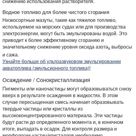
снижению использования растворителя.
Водное топливо для более чистого сгорания
Низкосортные мазуты, такие как тяжелое топливо,
используемое на морских судах или для производства
электроэнергии, могут быть эмульгированы водой. Это
приводит к более эффективному сгоранию и
значительному снижению уровня оксида азота
выбросы
x
и сажа.
Узнайте больше об ультразвуковом эмульгировании
акватоплива (эмульсионного топлива)!
Осаждение / Сонокристаллизация
Пигменты или наночастицы могут образовываться снизу
вверх в результате осаждения в жидкостях. В этом
случае пересыщенная смесь начинает образовывать
твердые частицы или кристаллы из
высококонцентрированного материала. Эти частицы
будут расти до определенного момента и, в конечном
итоге, выпадать в осадок. Для контроля размера и
морфологии частиц/кристаллов необходимо