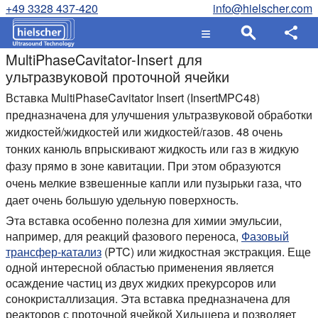
+49 3328 437-420
info@hielscher.com
MultiPhaseCavitator-Insert для
ультразвуковой проточной ячейки
Вставка MultiPhaseCavitator Insert (InsertMPC48)
предназначена для улучшения ультразвуковой обработки
жидкостей/жидкостей или жидкостей/газов. 48 очень
тонких канюль впрыскивают жидкость или газ в жидкую
фазу прямо в зоне кавитации. При этом образуются
очень мелкие взвешенные капли или пузырьки газа, что
дает очень большую удельную поверхность.
Эта вставка особенно полезна для химии эмульсии,
например, для реакций фазового переноса,
Фазовый
трансфер-катализ
(PTC) или жидкостная экстракция. Еще
одной интересной областью применения является
осаждение частиц из двух жидких прекурсоров или
сонокристаллизация. Эта вставка предназначена для
реакторов с проточной ячейкой Хильшера и позволяет