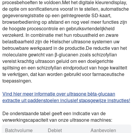
procesbehoeften te voldoen.Met het digitale kleurendisplay,
de optie om sonificatieruns vooraf in te stellen, automatische
gegevensregistratie op een geïntegreerde SD-kaart,
browserbediening op afstand en nog veel meer functies zijn
de hoogste procescontrole en gebruiksvriendelijkheid
verzekerd. In combinatie met hun robuustheid en zware
belastbaarheid zijn de Hielscher ultrasone systemen uw
betrouwbare werkpaard in de productie.De reductie van het
moleculaire gewicht van β-glucanen zoals schizofyllan
vereist krachtig ultrasoon geluid om een doelgerichte
splitsing en een schizofyllan eindproduct van hoge kwaliteit
te verkrijgen, dat kan worden gebruikt voor farmaceutische
toepassingen.
Vind hier meer informatie over ultrasone bèta-glucaan
extractie uit paddenstoelen inclusief stapsgewijze instructies!
De onderstaande tabel geeft een indicatie van de
verwerkingscapaciteit van onze ultrasone machines:
Batchvolume
Debiet
Aanbevolen