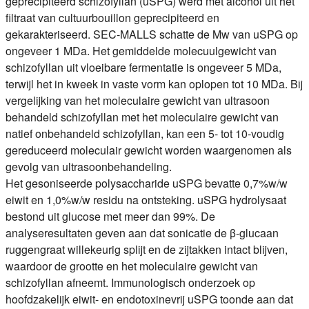
geprecipiteerd schizofyllan (uSPG) werd met alcohol uit het
filtraat van cultuurbouillon geprecipiteerd en
gekarakteriseerd. SEC-MALLS schatte de Mw van uSPG op
ongeveer 1 MDa. Het gemiddelde molecuulgewicht van
schizofyllan uit vloeibare fermentatie is ongeveer 5 MDa,
terwijl het in kweek in vaste vorm kan oplopen tot 10 MDa. Bij
vergelijking van het moleculaire gewicht van ultrasoon
behandeld schizofyllan met het moleculaire gewicht van
natief onbehandeld schizofyllan, kan een 5- tot 10-voudig
gereduceerd moleculair gewicht worden waargenomen als
gevolg van ultrasoonbehandeling.
Het gesoniseerde polysaccharide uSPG bevatte 0,7%w/w
eiwit en 1,0%w/w residu na ontsteking. uSPG hydrolysaat
bestond uit glucose met meer dan 99%. De
analyseresultaten geven aan dat sonicatie de β-glucaan
ruggengraat willekeurig splijt en de zijtakken intact blijven,
waardoor de grootte en het moleculaire gewicht van
schizofyllan afneemt. Immunologisch onderzoek op
hoofdzakelijk eiwit- en endotoxinevrij uSPG toonde aan dat