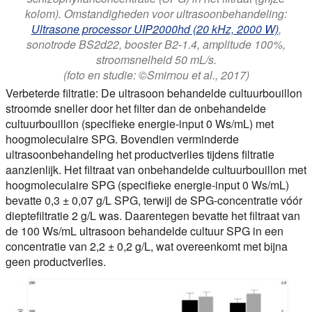
kolom). Omstandigheden voor ultrasoonbehandeling:
Ultrasone processor UIP2000hd (20 kHz, 2000 W)
,
sonotrode BS2d22, booster B2-1.4, amplitude 100%,
stroomsnelheid 50 mL/s.
(foto en studie: ©Smirnou et al., 2017)
Verbeterde filtratie:
De ultrasoon behandelde cultuurbouillon
stroomde sneller door het filter dan de onbehandelde
cultuurbouillon (specifieke energie-input 0 Ws/mL) met
hoogmoleculaire SPG. Bovendien verminderde
ultrasoonbehandeling het productverlies tijdens filtratie
aanzienlijk. Het filtraat van onbehandelde cultuurbouillon met
hoogmoleculaire SPG (specifieke energie-input 0 Ws/mL)
bevatte 0,3 ± 0,07 g/L SPG, terwijl de SPG-concentratie vóór
dieptefiltratie 2 g/L was. Daarentegen bevatte het filtraat van
de 100 Ws/mL ultrasoon behandelde cultuur SPG in een
concentratie van 2,2 ± 0,2 g/L, wat overeenkomt met bijna
geen productverlies.