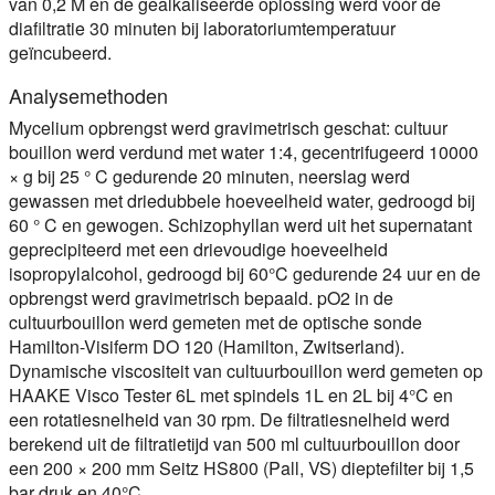
van 0,2 M en de gealkaliseerde oplossing werd vóór de
diafiltratie 30 minuten bij laboratoriumtemperatuur
geïncubeerd.
Analysemethoden
Mycelium opbrengst werd gravimetrisch geschat: cultuur
bouillon werd verdund met water 1:4, gecentrifugeerd 10000
× g bij 25 ° C gedurende 20 minuten, neerslag werd
gewassen met driedubbele hoeveelheid water, gedroogd bij
60 ° C en gewogen. Schizophyllan werd uit het supernatant
geprecipiteerd met een drievoudige hoeveelheid
isopropylalcohol, gedroogd bij 60°C gedurende 24 uur en de
opbrengst werd gravimetrisch bepaald. pO2 in de
cultuurbouillon werd gemeten met de optische sonde
Hamilton-Visiferm DO 120 (Hamilton, Zwitserland).
Dynamische viscositeit van cultuurbouillon werd gemeten op
HAAKE Visco Tester 6L met spindels 1L en 2L bij 4°C en
een rotatiesnelheid van 30 rpm. De filtratiesnelheid werd
berekend uit de filtratietijd van 500 ml cultuurbouillon door
een 200 × 200 mm Seitz HS800 (Pall, VS) dieptefilter bij 1,5
bar druk en 40°C.