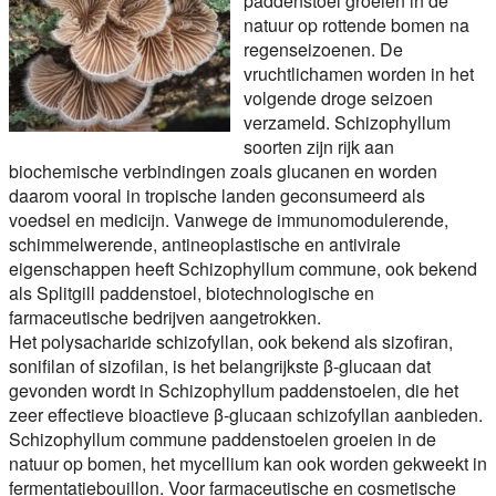
paddenstoel groeien in de
natuur op rottende bomen na
regenseizoenen. De
vruchtlichamen worden in het
volgende droge seizoen
verzameld. Schizophyllum
soorten zijn rijk aan
biochemische verbindingen zoals glucanen en worden
daarom vooral in tropische landen geconsumeerd als
voedsel en medicijn. Vanwege de immunomodulerende,
schimmelwerende, antineoplastische en antivirale
eigenschappen heeft Schizophyllum commune, ook bekend
als Splitgill paddenstoel, biotechnologische en
farmaceutische bedrijven aangetrokken.
Het polysacharide schizofyllan, ook bekend als sizofiran,
sonifilan of sizofilan, is het belangrijkste β-glucaan dat
gevonden wordt in Schizophyllum paddenstoelen, die het
zeer effectieve bioactieve β-glucaan schizofyllan aanbieden.
Schizophyllum commune paddenstoelen groeien in de
natuur op bomen, het mycellium kan ook worden gekweekt in
fermentatiebouillon. Voor farmaceutische en cosmetische