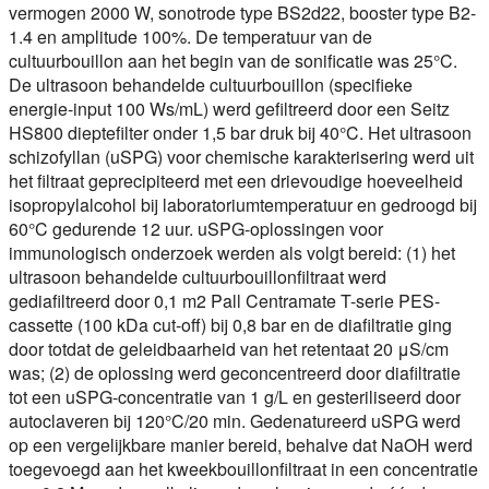
vermogen 2000 W, sonotrode type BS2d22, booster type B2-
1.4 en amplitude 100%. De temperatuur van de
cultuurbouillon aan het begin van de sonificatie was 25°C.
De ultrasoon behandelde cultuurbouillon (specifieke
energie-input 100 Ws/mL) werd gefiltreerd door een Seitz
HS800 dieptefilter onder 1,5 bar druk bij 40°C. Het ultrasoon
schizofyllan (uSPG) voor chemische karakterisering werd uit
het filtraat geprecipiteerd met een drievoudige hoeveelheid
isopropylalcohol bij laboratoriumtemperatuur en gedroogd bij
60°C gedurende 12 uur. uSPG-oplossingen voor
immunologisch onderzoek werden als volgt bereid: (1) het
ultrasoon behandelde cultuurbouillonfiltraat werd
gediafiltreerd door 0,1 m2 Pall Centramate T-serie PES-
cassette (100 kDa cut-off) bij 0,8 bar en de diafiltratie ging
door totdat de geleidbaarheid van het retentaat 20 μS/cm
was; (2) de oplossing werd geconcentreerd door diafiltratie
tot een uSPG-concentratie van 1 g/L en gesteriliseerd door
autoclaveren bij 120°C/20 min. Gedenatureerd uSPG werd
op een vergelijkbare manier bereid, behalve dat NaOH werd
toegevoegd aan het kweekbouillonfiltraat in een concentratie