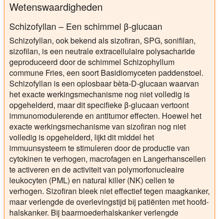
Wetenswaardigheden
Schizofyllan – Een schimmel β-glucaan
Schizofyllan, ook bekend als sizofiran, SPG, sonifilan,
sizofilan, is een neutrale extracellulaire polysacharide
geproduceerd door de schimmel Schizophyllum
commune Fries, een soort Basidiomyceten paddenstoel.
Schizofyllan is een oplosbaar bèta-D-glucaan waarvan
het exacte werkingsmechanisme nog niet volledig is
opgehelderd, maar dit specifieke β-glucaan vertoont
immunomodulerende en antitumor effecten. Hoewel het
exacte werkingsmechanisme van sizofiran nog niet
volledig is opgehelderd, lijkt dit middel het
immuunsysteem te stimuleren door de productie van
cytokinen te verhogen, macrofagen en Langerhanscellen
te activeren en de activiteit van polymorfonucleaire
leukocyten (PML) en natural killer (NK) cellen te
verhogen. Sizofiran bleek niet effectief tegen maagkanker,
maar verlengde de overlevingstijd bij patiënten met hoofd-
halskanker. Bij baarmoederhalskanker verlengde