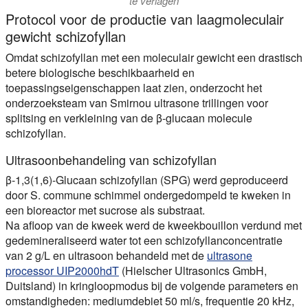
te verlagen
Protocol voor de productie van laagmoleculair
gewicht schizofyllan
Omdat schizofyllan met een moleculair gewicht een drastisch
betere biologische beschikbaarheid en
toepassingseigenschappen laat zien, onderzocht het
onderzoeksteam van Smirnou ultrasone trillingen voor
splitsing en verkleining van de β-glucaan molecule
schizofyllan.
Ultrasoonbehandeling van schizofyllan
β-1,3(1,6)-Glucaan schizofyllan (SPG) werd geproduceerd
door S. commune schimmel ondergedompeld te kweken in
een bioreactor met sucrose als substraat.
Na afloop van de kweek werd de kweekbouillon verdund met
gedemineraliseerd water tot een schizofyllanconcentratie
van 2 g/L en ultrasoon behandeld met de
ultrasone
processor UIP2000hdT
(Hielscher Ultrasonics GmbH,
Duitsland) in kringloopmodus bij de volgende parameters en
omstandigheden: mediumdebiet 50 ml/s, frequentie 20 kHz,