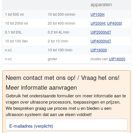
apparaten
1 tot 500 ml
10 tot 200 ml/min
UP100H
10 tot 2000 ml
20 tot 400 ml/min
UP200Ht
,
UP400St
0.1 tot 20L
0.2 tot 4L/min
UIP2000hdT
10 tot 100 liter
2 tot 10 l/min
UIP4000hdT
n.v.t.
10 tot 100 l/min
UIP16000
n.v.t.
groter
cluster van
UIP16000
Neem contact met ons op! / Vraag het ons!
Meer informatie aanvragen
Gebruik het onderstaande formulier om meer informatie aan te
vragen over ultrasone processors, toepassingen en prijzen.
We bespreken graag uw proces met u en bieden u een
ultrasoon systeem dat aan uw eisen voldoet!
E-mailadres (verplicht)