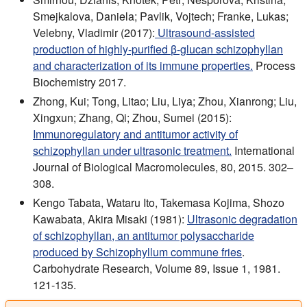
Smejkalova, Daniela; Pavlik, Vojtech; Franke, Lukas;
Velebny, Vladimir (2017):
Ultrasound-assisted
production of highly-purified β-glucan schizophyllan
and characterization of its immune properties.
Process
Biochemistry 2017.
Zhong, Kui; Tong, Litao; Liu, Liya; Zhou, Xianrong; Liu,
Xingxun; Zhang, Qi; Zhou, Sumei (2015):
Immunoregulatory and antitumor activity of
schizophyllan under ultrasonic treatment.
International
Journal of Biological Macromolecules, 80, 2015. 302–
308.
Kengo Tabata, Wataru Ito, Takemasa Kojima, Shozo
Kawabata, Akira Misaki (1981):
Ultrasonic degradation
of schizophyllan, an antitumor polysaccharide
produced by Schizophyllum commune fries
.
Carbohydrate Research, Volume 89, Issue 1, 1981.
121-135.