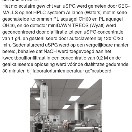
Het moleculaire gewicht van uSPG werd gemeten door SEC-
MALLS op het HPLC-systeem Alliance (Waters) met in serie
geschakelde kolommen PL aquagel OH60 en PL aquagel
OH40, en de detector miniDAWN TREOS (Wyatt) werd
geconcentreerd door diafiltratie tot een uSPG-concentratie
van 1 g/L en gesteriliseerd door autoclaveren bij 120°C/20
min. Gedenatureerd uSPG werd op een vergelijkbare manier
bereid, behalve dat NaOH werd toegevoegd aan het
kweekbouillonfiltraat in een concentratie van 0,2 M en de
gealkaliseerde oplossing werd vóór de diafiltratie gedurende
30 minuten bij laboratoriumtemperatuur geïncubeerd.