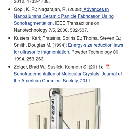
2012. 4733-4738.
Gopi, K. R.; Nagarajan, R. (2008):
Advances in
Nanoalumina Ceramic Particle Fabrication Using
Sonofragmentation.
IEEE Transactions on
Nanotechnology 7/5, 2008. 532-537.
Kusters, Karl; Pratsinis, Sotiris E.; Thoma, Steven G.;
Smith, Douglas M. (1994):
Energy-size reduction laws
for ultrasonic fragmentation
. Powder Technology 80,
1994. 253-263.
Zeiger, Brad W.; Suslick, Kenneth S. (2011):
Sonofragementation of Molecular Crystals. Journal of
the American Chemical Society. 2011
.