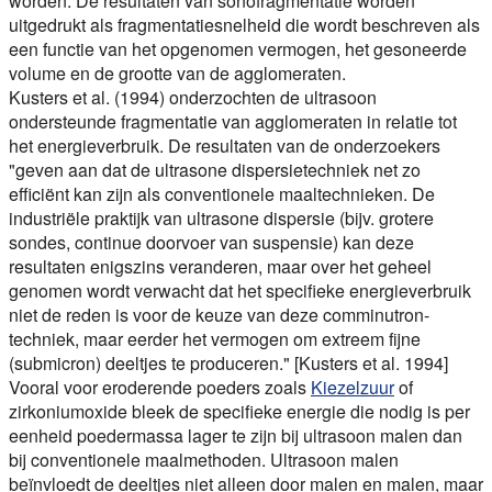
worden. De resultaten van sonofragmentatie worden
uitgedrukt als fragmentatiesnelheid die wordt beschreven als
een functie van het opgenomen vermogen, het gesoneerde
volume en de grootte van de agglomeraten.
Kusters et al. (1994) onderzochten de ultrasoon
ondersteunde fragmentatie van agglomeraten in relatie tot
het energieverbruik. De resultaten van de onderzoekers
"geven aan dat de ultrasone dispersietechniek net zo
efficiënt kan zijn als conventionele maaltechnieken. De
industriële praktijk van ultrasone dispersie (bijv. grotere
sondes, continue doorvoer van suspensie) kan deze
resultaten enigszins veranderen, maar over het geheel
genomen wordt verwacht dat het specifieke energieverbruik
niet de reden is voor de keuze van deze comminutron-
techniek, maar eerder het vermogen om extreem fijne
(submicron) deeltjes te produceren." [Kusters et al. 1994]
Vooral voor eroderende poeders zoals
Kiezelzuur
of
zirkoniumoxide bleek de specifieke energie die nodig is per
eenheid poedermassa lager te zijn bij ultrasoon malen dan
bij conventionele maalmethoden. Ultrasoon malen
beïnvloedt de deeltjes niet alleen door malen en malen, maar