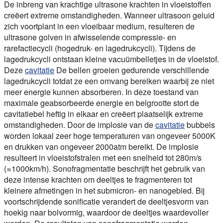
De inbreng van krachtige ultrasone krachten in vloeistoffen
creëert extreme omstandigheden. Wanneer ultrasoon geluid
zich voortplant in een vloeibaar medium, resulteren de
ultrasone golven in afwisselende compressie- en
rarefactiecycli (hogedruk- en lagedrukcycli). Tijdens de
lagedrukcycli ontstaan kleine vacuümbelletjes in de vloeistof.
Deze
cavitatie
De bellen groeien gedurende verschillende
lagedrukcycli totdat ze een omvang bereiken waarbij ze niet
meer energie kunnen absorberen. In deze toestand van
maximale geabsorbeerde energie en belgrootte stort de
cavitatiebel heftig in elkaar en creëert plaatselijk extreme
omstandigheden. Door de implosie van de
cavitatie
bubbels
worden lokaal zeer hoge temperaturen van ongeveer 5000K
en drukken van ongeveer 2000atm bereikt. De implosie
resulteert in vloeistofstralen met een snelheid tot 280m/s
(≈1000km/h). Sonofragmentatie beschrijft het gebruik van
deze intense krachten om deeltjes te fragmenteren tot
kleinere afmetingen in het submicron- en nanogebied. Bij
voortschrijdende sonificatie verandert de deeltjesvorm van
hoekig naar bolvormig, waardoor de deeltjes waardevoller