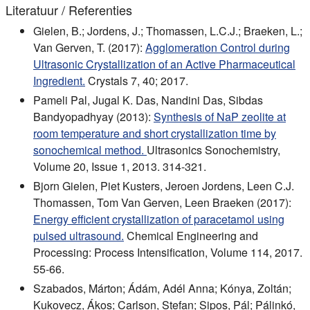
Literatuur / Referenties
Gielen, B.; Jordens, J.; Thomassen, L.C.J.; Braeken, L.;
Van Gerven, T. (2017):
Agglomeration Control during
Ultrasonic Crystallization of an Active Pharmaceutical
Ingredient.
Crystals 7, 40; 2017.
Pameli Pal, Jugal K. Das, Nandini Das, Sibdas
Bandyopadhyay (2013):
Synthesis of NaP zeolite at
room temperature and short crystallization time by
sonochemical method.
Ultrasonics Sonochemistry,
Volume 20, Issue 1, 2013. 314-321.
Bjorn Gielen, Piet Kusters, Jeroen Jordens, Leen C.J.
Thomassen, Tom Van Gerven, Leen Braeken (2017):
Energy efficient crystallization of paracetamol using
pulsed ultrasound.
Chemical Engineering and
Processing: Process Intensification, Volume 114, 2017.
55-66.
Szabados, Márton; Ádám, Adél Anna; Kónya, Zoltán;
Kukovecz, Ákos; Carlson, Stefan; Sipos, Pál; Pálinkó,