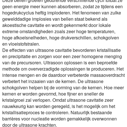
Deze bellen groeien gedurende verschillende cycli totdat ze
geen energie meer kunnen absorberen, zodat ze tijdens een
hogedrukcyclus heftig imploderen. Het fenomeen van zulke
gewelddadige implosies van bellen staat bekend als
akoestische cavitatie en wordt gekenmerkt door lokale
extreme omstandigheden zoals zeer hoge temperaturen,
hoge afkoelsnelheden, hoge drukverschillen, schokgolven
en vloeistofstralen.
De effecten van ultrasone cavitatie bevorderen kristallisatie
en precipitatie en zorgen voor een zeer homogene menging
van de precursoren. Ultrasoon oplossen is een beproefde
methode om oververzadigde oplossingen te produceren. Het
intense mengen en de daardoor verbeterde massaoverdracht
verbetert het inzaaien van de kernen. De ultrasone
schokgolven helpen bij de vorming van de kernen. Hoe meer
kernen er worden gevormd, hoe fijner en sneller de
kristalgroei zal verlopen. Omdat ultrasone cavitatie zeer
nauwkeurig kan worden geregeld, is het mogelijk om het
kristallisatieproces te controleren. Natuurlijk bestaande
barrières voor nucleatie worden gemakkelijk overwonnen
door de ultrasone krachten.