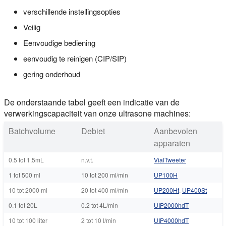
verschillende instellingsopties
Veilig
Eenvoudige bediening
eenvoudig te reinigen (CIP/SIP)
gering onderhoud
De onderstaande tabel geeft een indicatie van de
verwerkingscapaciteit van onze ultrasone machines:
Batchvolume
Debiet
Aanbevolen
apparaten
0.5 tot 1.5mL
n.v.t.
VialTweeter
1 tot 500 ml
10 tot 200 ml/min
UP100H
10 tot 2000 ml
20 tot 400 ml/min
UP200Ht
,
UP400St
0.1 tot 20L
0.2 tot 4L/min
UIP2000hdT
10 tot 100 liter
2 tot 10 l/min
UIP4000hdT