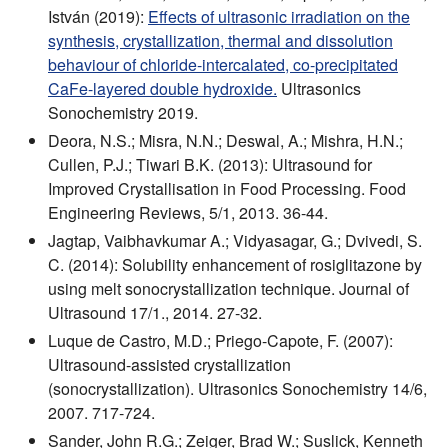
István (2019):
Effects of ultrasonic irradiation on the
synthesis, crystallization, thermal and dissolution
behaviour of chloride-intercalated, co-precipitated
CaFe-layered double hydroxide.
Ultrasonics
Sonochemistry 2019.
Deora, N.S.; Misra, N.N.; Deswal, A.; Mishra, H.N.;
Cullen, P.J.; Tiwari B.K. (2013): Ultrasound for
Improved Crystallisation in Food Processing. Food
Engineering Reviews, 5/1, 2013. 36-44.
Jagtap, Vaibhavkumar A.; Vidyasagar, G.; Dvivedi, S.
C. (2014): Solubility enhancement of rosiglitazone by
using melt sonocrystallization technique. Journal of
Ultrasound 17/1., 2014. 27-32.
Luque de Castro, M.D.; Priego-Capote, F. (2007):
Ultrasound-assisted crystallization
(sonocrystallization). Ultrasonics Sonochemistry 14/6,
2007. 717-724.
Sander, John R.G.; Zeiger, Brad W.; Suslick, Kenneth