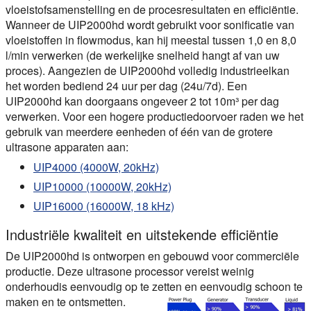
vloeistofsamenstelling en de procesresultaten en efficiëntie.
Wanneer de UIP2000hd wordt gebruikt voor sonificatie van
vloeistoffen in flowmodus, kan hij meestal tussen 1,0 en 8,0
l/min verwerken (de werkelijke snelheid hangt af van uw
proces). Aangezien de UIP2000hd
volledig industrieel
kan
het worden bediend
24 uur per dag
(24u/7d). Een
UIP2000hd kan doorgaans ongeveer 2 tot 10m³ per dag
verwerken. Voor een hogere productiedoorvoer raden we het
gebruik van meerdere eenheden of één van de grotere
ultrasone apparaten aan:
UIP4000 (4000W, 20kHz)
UIP10000 (10000W, 20kHz)
UIP16000 (16000W, 18 kHz)
Industriële kwaliteit en uitstekende efficiëntie
De UIP2000hd is ontworpen en
gebouwd voor commerciële
productie
. Deze ultrasone processor vereist
weinig
onderhoud
is eenvoudig op te zetten en eenvoudig schoon te
maken en te ontsmetten.