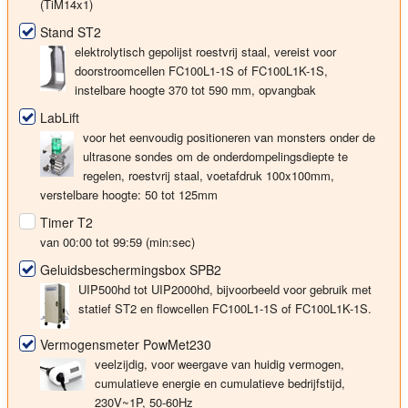
(TiM14x1)
Stand ST2
elektrolytisch gepolijst roestvrij staal, vereist voor
doorstroomcellen FC100L1-1S of FC100L1K-1S,
instelbare hoogte 370 tot 590 mm, opvangbak
LabLift
voor het eenvoudig positioneren van monsters onder de
ultrasone sondes om de onderdompelingsdiepte te
regelen, roestvrij staal, voetafdruk 100x100mm,
verstelbare hoogte: 50 tot 125mm
Timer T2
van 00:00 tot 99:59 (min:sec)
Geluidsbeschermingsbox SPB2
UIP500hd tot UIP2000hd, bijvoorbeeld voor gebruik met
statief ST2 en flowcellen FC100L1-1S of FC100L1K-1S.
Vermogensmeter PowMet230
veelzijdig, voor weergave van huidig vermogen,
cumulatieve energie en cumulatieve bedrijfstijd,
230V~1P, 50-60Hz