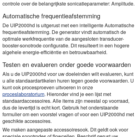
controle over de belangrijkste sonicatieparameter: Amplitude.
Automatische frequentieafstemming
De UIP2000hd is uitgerust met een intelligente
Automatische
frequentieafstemming
. De generator vindt automatisch de
optimale werkfrequentie van de aangesloten transducer-
booster-sonotrode configuratie. Dit resulteert in een hogere
algehele energie-efficiëntie en betrouwbaarheid.
Testen en evalueren onder goede voorwaarden
Als u de UIP2000hd voor uw doeleinden wilt evalueren, kunt
u alle standaardartikelen huren tegen goede voorwaarden. U
kunt ook procesproeven uitvoeren in onze
proceslaboratorium
. Hieronder vind je een lijst met
standaardaccessoires. Alle items zijn meestal op voorraad,
dus de levertijd is echt kort. Gebruik het onderstaande
formulier om
een voorstel vragen
of voor een UIP2000hd met
geschikte accessoires.
We maken
aangepaste accessoires
ook. Dit geldt ook voor
speciale sonotrodes of flowcellen. Beschrijf gerust uw