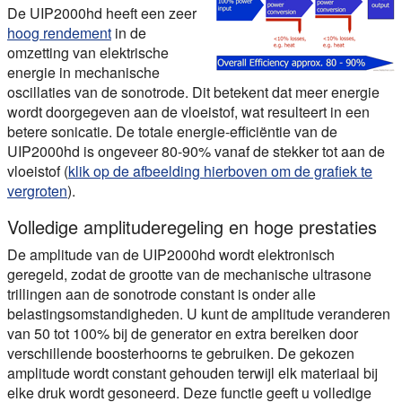
De UIP2000hd heeft een zeer
hoog rendement
in de
omzetting van elektrische
energie in mechanische
oscillaties van de sonotrode. Dit betekent dat
meer energie
wordt doorgegeven aan de vloeistof, wat resulteert in een
betere sonicatie
. De totale energie-efficiëntie van de
UIP2000hd is ongeveer 80-90% vanaf de stekker tot aan de
vloeistof (
klik op de afbeelding hierboven om de grafiek te
vergroten
).
Volledige amplituderegeling en hoge prestaties
De amplitude van de UIP2000hd wordt elektronisch
geregeld, zodat de grootte van de mechanische ultrasone
trillingen aan de sonotrode constant is onder alle
belastingsomstandigheden. U kunt de amplitude veranderen
van 50 tot 100% bij de generator en extra bereiken door
verschillende boosterhoorns te gebruiken. De gekozen
amplitude wordt constant gehouden terwijl elk materiaal bij
elke druk wordt gesoneerd. Deze functie geeft u
volledige