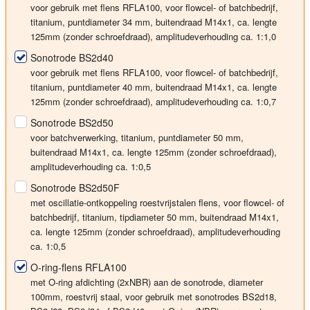
voor gebruik met flens RFLA100, voor flowcel- of batchbedrijf,
titanium, puntdiameter
34 mm
, buitendraad M14x1, ca. lengte
125mm (zonder schroefdraad), amplitudeverhouding ca. 1:1,0
Sonotrode BS2d40
voor gebruik met flens RFLA100, voor flowcel- of batchbedrijf,
titanium, puntdiameter
40 mm
, buitendraad M14x1, ca. lengte
125mm (zonder schroefdraad), amplitudeverhouding ca. 1:0,7
Sonotrode BS2d50
voor batchverwerking, titanium, puntdiameter
50 mm
,
buitendraad M14x1, ca. lengte 125mm (zonder schroefdraad),
amplitudeverhouding ca. 1:0,5
Sonotrode BS2d50F
met oscillatie-ontkoppeling roestvrijstalen flens, voor flowcel- of
batchbedrijf, titanium, tipdiameter
50 mm
, buitendraad M14x1,
ca. lengte 125mm (zonder schroefdraad), amplitudeverhouding
ca. 1:0,5
O-ring-flens RFLA100
met O-ring afdichting (2xNBR) aan de sonotrode, diameter
100mm, roestvrij staal, voor gebruik met sonotrodes BS2d18,