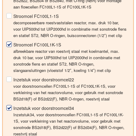
BS2d22, BS2d34 of BS2d40, met O-ring (NBR) voor montage
aan flowcellen FC100L1-1S of FC100L1K-1S
Stroomcel FC100L1-1S
decomposeerbare roestvaststalen reactor, max. druk 10 bar,
voor UIP500hd tot UIP2000hd in combinatie met sonotrode flens
en statief ST2, NBR O-ringen, buisconnectoren (1/2″) met clip
Stroomcel FC100L1K-1S
afbreekbare reactor van roestvrij staal
met koelmantel
, max.
druk 10 bar, voor UIP500hd tot UIP2000hd in combinatie met
sonotrode flens en statief ST2, NBR O-ringen,
slangaansluitingen (vloeistof 1/2″, koeling 1/4″) met clip
Inzetstuk voor doorstroomcel22
voor doorstroomcellen FC100L1-1S of FC100L1K-1S, voor
verkleining van het reactorvolume, voor gebruik met sonotrode
BS2d18(F) of BS2d22(F), NBR O-ringen, roestvrij staal
Inzetstuk voor doorstroomcel34
Inzetstuk34, voor doorstroomcellen FC100L1-1S of FC100L1K-
1S, voor verkleining van het reactorvolume, voor gebruik met
sonotrode BS2d18(F), BS2d22(F) of BS2d34(F), NBR O-ringen,
roestvrij staal