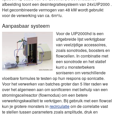
afbeelding toont een desintegratiesysteem van 24xUIP2000 .
Het gecombineerde vermogen van 48 kW wordt gebruikt
voor de verwerking van ca. 6m³/u.
Aanpasbaar systeem
Voor de UIP2000hd is een
uitgebreide lijst verkrijgbaar
van veelzijdige accessoires,
zoals sonotrodes, boosters en
flowcellen. In combinatie met
een sonotrode en het statief
kunt u monsterbekers
soniseren om verschillende
vloeibare formules te testen op hun respons op sonicatie.
Voor het verwerken van batches groter dan 5 liter raden we
over het algemeen aan om
sonificeren met behulp van een
stromingscelreactor
(flowmodus) om een betere
verwerkingskwaliteit te verkrijgen. Bij gebruik met een flowcel
kun je grotere monsters in
recirculatie
om de correlatie vast
te stellen tussen parameters zoals amplitude, druk en