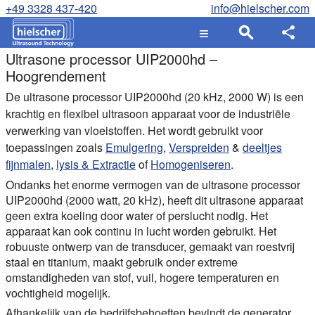
+49 3328 437-420
info@hielscher.com
Ultrasone processor UIP2000hd –
Hoogrendement
De ultrasone processor UIP2000hd (20 kHz, 2000 W) is een
krachtig en flexibel ultrasoon apparaat voor de industriële
verwerking van vloeistoffen. Het wordt gebruikt voor
toepassingen zoals
Emulgering
,
Verspreiden
&
deeltjes
fijnmalen
,
lysis & Extractie
of
Homogeniseren
.
Ondanks het enorme vermogen van de ultrasone processor
UIP2000hd (2000 watt, 20 kHz), heeft dit ultrasone apparaat
geen extra koeling door water of perslucht nodig. Het
apparaat kan ook continu in lucht worden gebruikt. Het
robuuste ontwerp van de transducer, gemaakt van roestvrij
staal en titanium, maakt gebruik onder extreme
omstandigheden van stof, vuil, hogere temperaturen en
vochtigheid mogelijk.
Afhankelijk van de bedrijfsbehoeften bevindt de generator