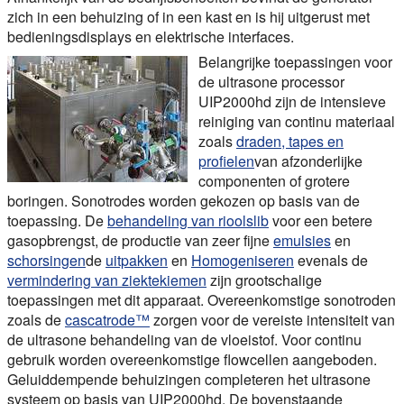
zich in een behuizing of in een kast en is hij uitgerust met
bedieningsdisplays en elektrische interfaces.
Belangrijke toepassingen voor
de ultrasone processor
UIP2000hd zijn de intensieve
reiniging van continu materiaal
zoals
draden, tapes en
profielen
van afzonderlijke
componenten of grotere
boringen. Sonotrodes worden gekozen op basis van de
toepassing. De
behandeling van rioolslib
voor een betere
gasopbrengst, de productie van zeer fijne
emulsies
en
schorsingen
de
uitpakken
en
Homogeniseren
evenals de
vermindering van ziektekiemen
zijn grootschalige
toepassingen met dit apparaat. Overeenkomstige sonotroden
zoals de
cascatrode™
zorgen voor de vereiste intensiteit van
de ultrasone behandeling van de vloeistof. Voor continu
gebruik worden overeenkomstige flowcellen aangeboden.
Geluiddempende behuizingen completeren het ultrasone
systeem op basis van UIP2000hd. De bovenstaande