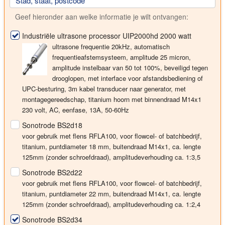
Stad, staat, postcode
Geef hieronder aan welke informatie je wilt ontvangen:
Industriële ultrasone processor UIP2000hd 2000 watt
ultrasone frequentie 20kHz, automatisch
frequentieafstemsysteem, amplitude 25 micron,
amplitude instelbaar van 50 tot 100%, beveiligd tegen
drooglopen, met interface voor afstandsbediening of
UPC-besturing, 3m kabel transducer naar generator, met
montagegereedschap, titanium hoorn met binnendraad M14x1
230 volt
, AC, eenfase, 13A, 50-60Hz
Sonotrode BS2d18
voor gebruik met flens RFLA100, voor flowcel- of batchbedrijf,
titanium, puntdiameter
18 mm
, buitendraad M14x1, ca. lengte
125mm (zonder schroefdraad), amplitudeverhouding ca. 1:3,5
Sonotrode BS2d22
voor gebruik met flens RFLA100, voor flowcel- of batchbedrijf,
titanium, puntdiameter
22 mm
, buitendraad M14x1, ca. lengte
125mm (zonder schroefdraad), amplitudeverhouding ca. 1:2,4
Sonotrode BS2d34