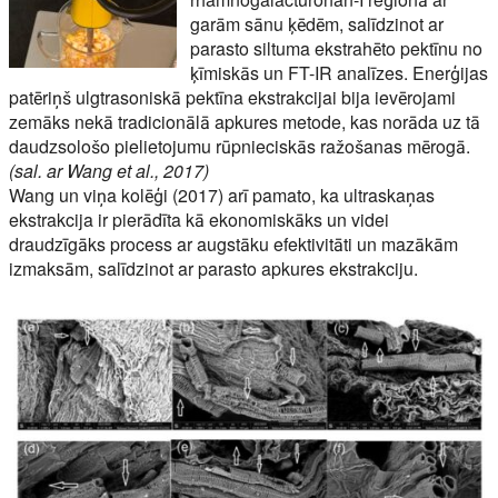
garām sānu ķēdēm, salīdzinot ar
parasto siltuma ekstrahēto pektīnu no
ķīmiskās un FT-IR analīzes. Enerģijas
patēriņš ulgtrasoniskā pektīna ekstrakcijai bija ievērojami
zemāks nekā tradicionālā apkures metode, kas norāda uz tā
daudzsološo pielietojumu rūpnieciskās ražošanas mērogā.
(sal. ar Wang et al., 2017)
Wang un viņa kolēģi (2017) arī pamato, ka ultraskaņas
ekstrakcija ir pierādīta kā ekonomiskāks un videi
draudzīgāks process ar augstāku efektivitāti un mazākām
izmaksām, salīdzinot ar parasto apkures ekstrakciju.