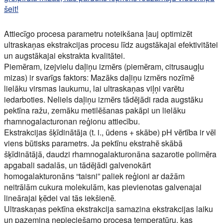
šeit!
Attiecīgo procesa parametru noteikšana ļauj optimizēt
ultraskaņas ekstrakcijas procesu līdz augstākajai efektivitātei
un augstākajai ekstrakta kvalitātei.
Piemēram, izejvielu daļiņu izmērs (piemēram, citrusaugļu
mizas) ir svarīgs faktors: Mazāks daļiņu izmērs nozīmē
lielāku virsmas laukumu, lai ultraskaņas viļņi varētu
iedarboties. Neliels daļiņu izmērs tādējādi rada augstāku
pektīna ražu, zemāku metilēšanas pakāpi un lielāku
rhamnogalacturonan reģionu attiecību.
Ekstrakcijas šķīdinātāja (t. i., ūdens + skābe) pH vērtība ir vēl
viens būtisks parametrs. Ja pektīnu ekstrahē skābā
šķīdinātājā, daudzi rhamnogalakturonāna sazarotie polimēra
apgabali sadalās, un tādējādi galvenokārt
homogalakturonāns “taisni” paliek reģioni ar dažām
neitrālām cukura molekulām, kas pievienotas galvenajai
lineārajai ķēdei vai tās iekšienē.
Ultraskaņas pektīna ekstrakcija samazina ekstrakcijas laiku
un pazemina nepieciešamo procesa temperatūru, kas