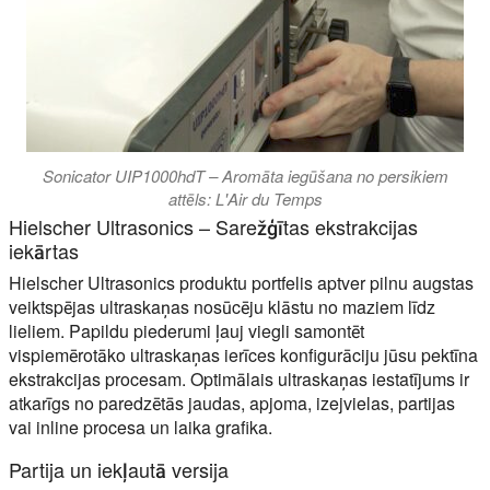
Sonicator UIP1000hdT – Aromāta iegūšana no persikiem
attēls: L'Air du Temps
Hielscher Ultrasonics – Sarežģītas ekstrakcijas
iekārtas
Hielscher Ultrasonics produktu portfelis aptver pilnu augstas
veiktspējas ultraskaņas nosūcēju klāstu no maziem līdz
lieliem. Papildu piederumi ļauj viegli samontēt
vispiemērotāko ultraskaņas ierīces konfigurāciju jūsu pektīna
ekstrakcijas procesam. Optimālais ultraskaņas iestatījums ir
atkarīgs no paredzētās jaudas, apjoma, izejvielas, partijas
vai inline procesa un laika grafika.
Partija un iekļautā versija