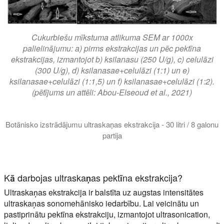
Cukurbiešu mīkstuma atlikuma SEM ar 1000x
palielinājumu: a) pirms ekstrakcijas un pēc pektīna
ekstrakcijas, izmantojot b) ksilanasu (250 U/g), c) celulāzi
(300 U/g), d) ksilanasae+celulāzi (1:1) un e)
ksilanasae+celulāzi (1:1,5) un f) ksilanasae+celulāzi (1:2).
(pētījums un attēli: Abou-Elseoud et al., 2021)
Botānisko izstrādājumu ultraskaņas ekstrakcija - 30 litri / 8 galonu
partija
Ultraskaņas botāniskā ekstrakcija dod lielāku ražu. Hielscher U
Kā darbojas ultraskaņas pektīna ekstrakcija?
Ultraskaņas ekstrakcija ir balstīta uz augstas intensitātes
ultraskaņas sonomehānisko iedarbību. Lai veicinātu un
pastiprinātu pektīna ekstrakciju, izmantojot ultrasonication,