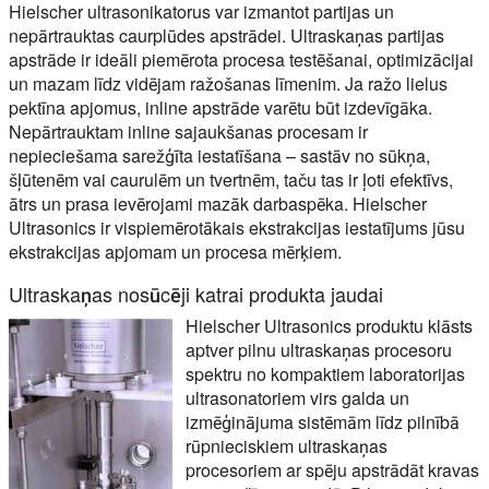
Hielscher ultrasonikatorus var izmantot partijas un
nepārtrauktas caurplūdes apstrādei. Ultraskaņas partijas
apstrāde ir ideāli piemērota procesa testēšanai, optimizācijai
un mazam līdz vidējam ražošanas līmenim. Ja ražo lielus
pektīna apjomus, inline apstrāde varētu būt izdevīgāka.
Nepārtrauktam inline sajaukšanas procesam ir
nepieciešama sarežģīta iestatīšana – sastāv no sūkņa,
šļūtenēm vai caurulēm un tvertnēm, taču tas ir ļoti efektīvs,
ātrs un prasa ievērojami mazāk darbaspēka. Hielscher
Ultrasonics ir vispiemērotākais ekstrakcijas iestatījums jūsu
ekstrakcijas apjomam un procesa mērķiem.
Ultraskaņas nosūcēji katrai produkta jaudai
Hielscher Ultrasonics produktu klāsts
aptver pilnu ultraskaņas procesoru
spektru no kompaktiem laboratorijas
ultrasonatoriem virs galda un
izmēģinājuma sistēmām līdz pilnībā
rūpnieciskiem ultraskaņas
procesoriem ar spēju apstrādāt kravas