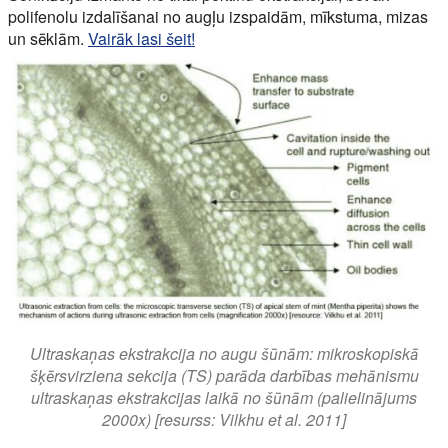
polifenolu izdalīšanai no augļu izspaidām, mīkstuma, mizas
un sēklām.
Vairāk lasi šeit!
Ultraskaņas ekstrakcija no augu šūnām: mikroskopiskā
šķērsvirziena sekcija (TS) parāda darbības mehānismu
ultraskaņas ekstrakcijas laikā no šūnām (palielinājums
2000x) [resurss: Vilkhu et al. 2011]