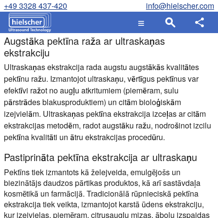
+49 3328 437-420
info@hielscher.com
Augstāka pektīna raža ar ultraskaņas
ekstrakciju
Ultraskaņas ekstrakcija rada augstu augstākās kvalitātes
pektīnu ražu. Izmantojot ultraskaņu, vērtīgus pektīnus var
efektīvi ražot no augļu atkritumiem (piemēram, sulu
pārstrādes blakusproduktiem) un citām bioloģiskām
izejvielām. Ultraskaņas pektīna ekstrakcija izceļas ar citām
ekstrakcijas metodēm, radot augstāku ražu, nodrošinot izcilu
pektīna kvalitāti un ātru ekstrakcijas procedūru.
Pastiprināta pektīna ekstrakcija ar ultraskaņu
Pektīns tiek izmantots kā želejveida, emulgējošs un
biezinātājs daudzos pārtikas produktos, kā arī sastāvdaļa
kosmētikā un farmācijā. Tradicionālā rūpnieciskā pektīna
ekstrakcija tiek veikta, izmantojot karstā ūdens ekstrakciju,
kur izejvielas, piemēram, citrusaugļu mizas, ābolu izspaidas