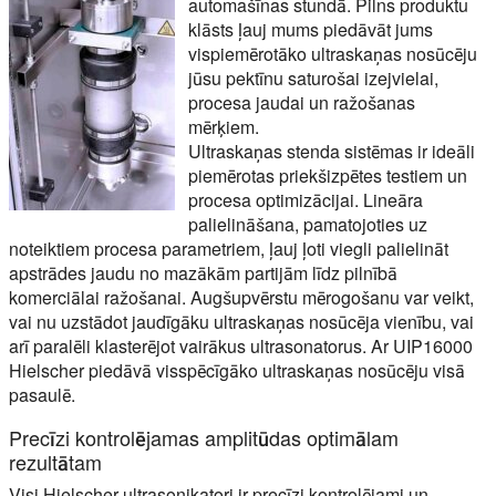
automašīnas stundā. Pilns produktu
klāsts ļauj mums piedāvāt jums
vispiemērotāko ultraskaņas nosūcēju
jūsu pektīnu saturošai izejvielai,
procesa jaudai un ražošanas
mērķiem.
Ultraskaņas stenda sistēmas ir ideāli
piemērotas priekšizpētes testiem un
procesa optimizācijai. Lineāra
palielināšana, pamatojoties uz
noteiktiem procesa parametriem, ļauj ļoti viegli palielināt
apstrādes jaudu no mazākām partijām līdz pilnībā
komerciālai ražošanai. Augšupvērstu mērogošanu var veikt,
vai nu uzstādot jaudīgāku ultraskaņas nosūcēja vienību, vai
arī paralēli klasterējot vairākus ultrasonatorus. Ar UIP16000
Hielscher piedāvā visspēcīgāko ultraskaņas nosūcēju visā
pasaulē.
Precīzi kontrolējamas amplitūdas optimālam
rezultātam
Visi Hielscher ultrasonikatori ir precīzi kontrolējami un