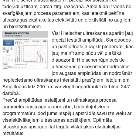
tādējādi uzticami darba zirgi ražošanā. Amplitūda ir viens no
svarīgākajiem procesa parametriem, kas ietekmē pektīna
ultraskaņas ekstrakcijas efektivitāti un efektivitāti no augļiem
un bioatkritumiem.
Visi Hielscher ultraskaņas aparāti ļauj
precīzi iestatīt amplitūdu. Sonotrodes
un pastiprinātāja ragi ir piederumi, kas
ļauj mainīt amplitūdu vēl plašākā
diapazonā. Hielscher rūpnieciskie
ultraskaņas procesori var nodrošināt
ļoti augstas amplitūdas un nodrošināt
nepieciešamo ultraskaņas intensitāti prasīgiem lietojumiem.
Amplitūdas līdz 200 μm var viegli nepārtraukti darbināt 24/7
darbībā.
Precīzi amplitūdas iestatījumi un ultraskaņas procesa
parametru pastāvīga uzraudzība, izmantojot viedo
programmatūru, dod jums iespēju apstrādāt savu izejvielu ar
visefektīvākajiem ultraskaņas apstākļiem. Optimāla
ultraskaņas apstrāde, lai iegūtu vislabākos ekstrakcijas
rezultātus!