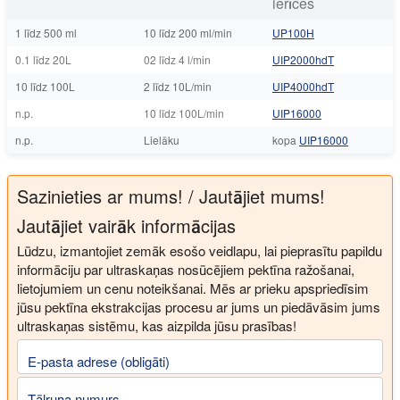
ierīces
1 līdz 500 ml
10 līdz 200 ml/min
UP100H
0.1 līdz 20L
02 līdz 4 l/min
UIP2000hdT
10 līdz 100L
2 līdz 10L/min
UIP4000hdT
n.p.
10 līdz 100L/min
UIP16000
n.p.
Lielāku
kopa
UIP16000
Sazinieties ar mums! / Jautājiet mums!
Jautājiet vairāk informācijas
Lūdzu, izmantojiet zemāk esošo veidlapu, lai pieprasītu papildu
informāciju par ultraskaņas nosūcējiem pektīna ražošanai,
lietojumiem un cenu noteikšanai. Mēs ar prieku apspriedīsim
jūsu pektīna ekstrakcijas procesu ar jums un piedāvāsim jums
ultraskaņas sistēmu, kas aizpilda jūsu prasības!
E-pasta adrese (obligāti)
Tālruņa numurs