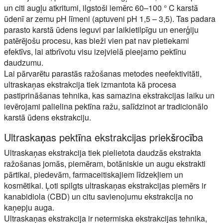
un citi augļu atkritumi, ilgstoši iemērc 60–100 ° C karstā
ūdenī ar zemu pH līmeni (aptuveni pH 1,5 – 3,5). Tas padara
parasto karstā ūdens ieguvi par laikietilpīgu un enerģiju
patērējošu procesu, kas bieži vien pat nav pietiekami
efektīvs, lai atbrīvotu visu izejvielā pieejamo pektīnu
daudzumu.
Lai pārvarētu parastās ražošanas metodes neefektivitāti,
ultraskaņas ekstrakcija tiek izmantota kā procesa
pastiprināšanas tehnika, kas samazina ekstrakcijas laiku un
ievērojami palielina pektīna ražu, salīdzinot ar tradicionālo
karstā ūdens ekstrakciju.
Ultraskaņas pektīna ekstrakcijas priekšrocība
Ultraskaņas ekstrakcija tiek pielietota daudzās ekstrakta
ražošanas jomās, piemēram, botāniskie un augu ekstrakti
pārtikai, piedevām, farmaceitiskajiem līdzekļiem un
kosmētikai. Ļoti spilgts ultraskaņas ekstrakcijas piemērs ir
kanabidiola (CBD) un citu savienojumu ekstrakcija no
kaņepju auga.
Ultraskaņas ekstrakcija ir netermiska ekstrakcijas tehnika,