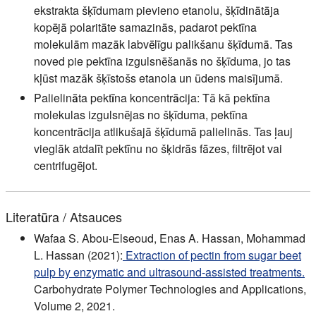
ekstrakta šķīdumam pievieno etanolu, šķīdinātāja
kopējā polaritāte samazinās, padarot pektīna
molekulām mazāk labvēlīgu palikšanu šķīdumā. Tas
noved pie pektīna izgulsnēšanās no šķīduma, jo tas
kļūst mazāk šķīstošs etanola un ūdens maisījumā.
Palielināta pektīna koncentrācija:
Tā kā pektīna
molekulas izgulsnējas no šķīduma, pektīna
koncentrācija atlikušajā šķīdumā palielinās. Tas ļauj
vieglāk atdalīt pektīnu no šķidrās fāzes, filtrējot vai
centrifugējot.
Literatūra / Atsauces
Wafaa S. Abou-Elseoud, Enas A. Hassan, Mohammad
L. Hassan (2021):
Extraction of pectin from sugar beet
pulp by enzymatic and ultrasound-assisted treatments.
Carbohydrate Polymer Technologies and Applications,
Volume 2, 2021.