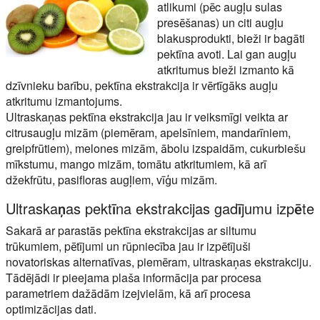
atlikumi (pēc augļu sulas
presēšanas) un citi augļu
blakusprodukti, bieži ir bagāti
pektīna avoti. Lai gan augļu
atkritumus bieži izmanto kā
dzīvnieku barību, pektīna ekstrakcija ir vērtīgāks augļu
atkritumu izmantojums.
Ultraskaņas pektīna ekstrakcija jau ir veiksmīgi veikta ar
citrusaugļu mizām (piemēram, apelsīniem, mandarīniem,
greipfrūtiem), melones mizām, ābolu izspaidām, cukurbiešu
mīkstumu, mango mizām, tomātu atkritumiem, kā arī
džekfrūtu, pasifloras augļiem, vīģu mizām.
Ultraskaņas pektīna ekstrakcijas gadījumu izpēte
Sakarā ar parastās pektīna ekstrakcijas ar siltumu
trūkumiem, pētījumi un rūpniecība jau ir izpētījuši
novatoriskas alternatīvas, piemēram, ultraskaņas ekstrakciju.
Tādējādi ir pieejama plaša informācija par procesa
parametriem dažādām izejvielām, kā arī procesa
optimizācijas dati.