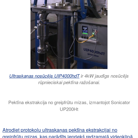
Ultraskaņas nosūcējs UIP4000hdT
ir 4kW jaudīgs nosūcējs
rūpnieciskai pektīna ražošanai.
Pektīna ekstrakcija no greipfrūtu mizas, izmantojot Sonicator
UP200Ht
Šajā videoklipā mēs iepazīstinām jūs ar ļoti efektīvu pektīna u
Atrodiet protokolu ultraskaņas pektīna ekstrakcijai no
greipfrūtu mizas, kas parādīts iepriekš redzamajā videoklipā