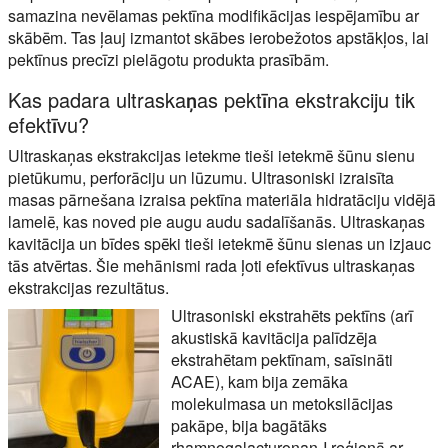
samazina nevēlamas pektīna modifikācijas iespējamību ar
skābēm. Tas ļauj izmantot skābes ierobežotos apstākļos, lai
pektīnus precīzi pielāgotu produkta prasībām.
Kas padara ultraskaņas pektīna ekstrakciju tik
efektīvu?
Ultraskaņas ekstrakcijas ietekme tieši ietekmē šūnu sienu
pietūkumu, perforāciju un lūzumu. Ultrasoniski izraisīta
masas pārnešana izraisa pektīna materiāla hidratāciju vidējā
lamelē, kas noved pie augu audu sadalīšanās. Ultraskaņas
kavitācija un bīdes spēki tieši ietekmē šūnu sienas un izjauc
tās atvērtas. Šie mehānismi rada ļoti efektīvus ultraskaņas
ekstrakcijas rezultātus.
Ultrasoniski ekstrahēts pektīns (arī
akustiskā kavitācija palīdzēja
ekstrahētam pektīnam, saīsināti
ACAE), kam bija zemāka
molekulmasa un metoksilācijas
pakāpe, bija bagātāks
rhamnogalacturonan-I reģionā ar