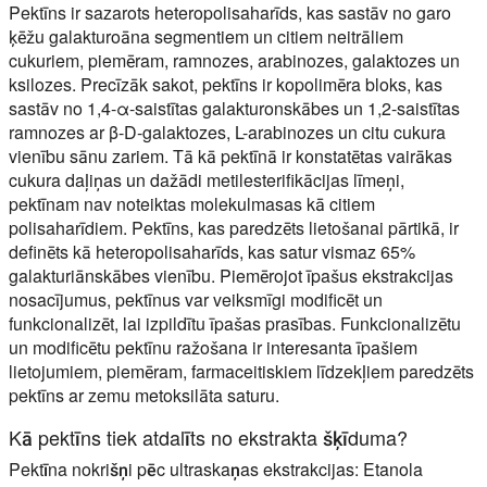
Pektīns ir sazarots heteropolisaharīds, kas sastāv no garo
ķēžu galakturoāna segmentiem un citiem neitrāliem
cukuriem, piemēram, ramnozes, arabinozes, galaktozes un
ksilozes. Precīzāk sakot, pektīns ir kopolimēra bloks, kas
sastāv no 1,4-α-saistītas galakturonskābes un 1,2-saistītas
ramnozes ar β-D-galaktozes, L-arabinozes un citu cukura
vienību sānu zariem. Tā kā pektīnā ir konstatētas vairākas
cukura daļiņas un dažādi metilesterifikācijas līmeņi,
pektīnam nav noteiktas molekulmasas kā citiem
polisaharīdiem. Pektīns, kas paredzēts lietošanai pārtikā, ir
definēts kā heteropolisaharīds, kas satur vismaz 65%
galakturiānskābes vienību. Piemērojot īpašus ekstrakcijas
nosacījumus, pektīnus var veiksmīgi modificēt un
funkcionalizēt, lai izpildītu īpašas prasības. Funkcionalizētu
un modificētu pektīnu ražošana ir interesanta īpašiem
lietojumiem, piemēram, farmaceitiskiem līdzekļiem paredzēts
pektīns ar zemu metoksilāta saturu.
Kā pektīns tiek atdalīts no ekstrakta šķīduma?
Pektīna nokrišņi pēc ultraskaņas ekstrakcijas:
Etanola