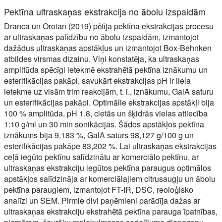
Pektīna ultraskaņas ekstrakcija no ābolu izspaidām
Dranca un Oroian (2019) pētīja pektīna ekstrakcijas procesu
ar ultraskaņas palīdzību no ābolu izspaidām, izmantojot
dažādus ultraskaņas apstākļus un izmantojot Box-Behnken
atbildes virsmas dizainu. Viņi konstatēja, ka ultraskaņas
amplitūda spēcīgi ietekmē ekstrahētā pektīna iznākumu un
esterifikācijas pakāpi, savukārt ekstrakcijas pH ir liela
ietekme uz visām trim reakcijām, t. i., iznākumu, GalA saturu
un esterifikācijas pakāpi. Optimālie ekstrakcijas apstākļi bija
100 % amplitūda, pH 1,8, cietās un šķidrās vielas attiecība
1:10 g/ml un 30 min sonikācijas. Šādos apstākļos pektīna
iznākums bija 9,183 %, GalA saturs 98,127 g/100 g un
esterifikācijas pakāpe 83,202 %. Lai ultraskaņas ekstrakcijas
ceļā iegūto pektīnu salīdzinātu ar komerciālo pektīnu, ar
ultraskaņas ekstrakciju iegūtos pektīna paraugus optimālos
apstākļos salīdzināja ar komerciālajiem citrusaugļu un ābolu
pektīna paraugiem, izmantojot FT-IR, DSC, reoloģisko
analīzi un SEM. Pirmie divi paņēmieni parādīja dažas ar
ultraskaņas ekstrakciju ekstrahētā pektīna parauga īpatnības,