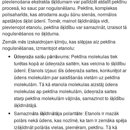
pievienošana ekstrakta šķīdumam var palīdzēt atdalīt pektīnu
procesā, ko sauc par nogulsnēšanu. Pektīns, komplekss
polisaharīds, kas atrodams augu šūnu sienās, normālos
apstākļos šķīst ūdenī. Tomēr, mainot šķīdinātāja vidi,
pievienojot etanolu, pektīna šķīdību var samazināt, izraisot tā
nogulsnēšanos no šķīduma.
Zemāk mēs izskaidrojam ķīmiju, kas slēpjas aiz pektīna
nogulsnēšanas, izmantojot etanolu:
Ūdeņraža saišu pārrāvums:
Pektīna molekulas tiek
turētas kopā ar ūdeņraža saitēm, kas veicina to šķīdību
ūdenī. Etanols izjauc šīs ūdeņraža saites, konkurējot ar
ūdens molekulām par saistīšanās vietām uz pektīna
molekulām. Tā kā etanola molekulas aizstāj ūdens
molekulas ap pektīna molekulām, ūdeņraža saites
starp pektīna molekulām vājinās, samazinot to šķīdību
šķīdinātājā.
Samazināta šķīdinātāja polaritāte:
Etanols ir mazāk
polārs nekā ūdens, kas nozīmē, ka tam ir zemāka spēja
izšķīdināt polārās vielas, piemēram, pektīnu. Tā kā