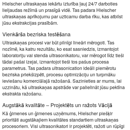
Hielscher ultraskaņas iekārtu izturība ļauj 24/7 darboties
lieljaudas režīmā un prasīgā vidē. Tas padara Hielscher
ultraskaņas aprīkojumu par uzticamu darba rīku, kas atbilst
jūsu ekstrakcijas prasībām.
Vienkārša bezriska testēšana
Ultraskaņas procesi var būt pilnīgi lineāri mērogoti. Tas
nozīmē, ka katru rezultātu, ko esat sasniedzis, izmantojot
laboratoriju vai stenda ultrasonikatoru, var mērogot līdz tieši
tādai pašai izejai, izmantojot tieši tos pašus procesa
parametrus. Tas padara ultrasonication ideāli piemērotu
bezriska priekšizpēti, procesu optimizāciju un turpmāku
ieviešanu komerciālajā ražošanā. Sazinieties ar mums, lai
uzzinātu, kā ultraskaņas apstrāde var palielināt jūsu pektīna
ekstrakta ražošanu.
Augstākā kvalitāte – Projektēts un ražots Vācijā
Kā ģimenes un ģimenes uzņēmums, Hielscher piešķir
prioritāti augstākajiem kvalitātes standartiem ultraskaņas
procesoriem. Visi ultrasonikatori ir projektēti, ražoti un rūpīgi