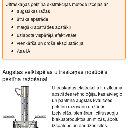
Ultraskaņas pektīna ekstrakcijas metode izceļas ar
augstākas ražas
ātrāka apstrāde
maigāki apstrādes apstākļi
uzlabota vispārējā efektivitāte
vienkārša un droša ekspluatācija
Ātra IA
Augstas veiktspējas ultraskaņas nosūcējs
pektīna ražošanai
Ultraskaņas ekstrakcija ir uzticama
apstrādes tehnoloģija, kas atvieglo
un paātrina augstas kvalitātes
pektīnu ražošanu dažādās
izejvielās, piemēram, citrusaugļu
blakusproduktos un mizās, ābolu
izspaidās un daudzos citos.