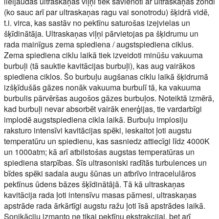
lieljaudas ultraskaņas viļņi tiek savienoti ar ultraskaņas zondi
(ko sauc arī par ultraskaņas ragu vai sonotrodu) šķidrā vidē,
t.i. virca, kas sastāv no pektīnu saturošas izejvielas un
šķīdinātāja. Ultraskaņas viļņi pārvietojas pa šķidrumu un
rada mainīgus zema spiediena / augstspiediena ciklus.
Zema spiediena ciklu laikā tiek izveidoti minūšu vakuuma
burbuļi (tā sauktie kavitācijas burbuļi), kas aug vairākos
spiediena ciklos. Šo burbuļu augšanas ciklu laikā šķidrumā
izšķīdušās gāzes nonāk vakuuma burbulī tā, ka vakuuma
burbulis pārvēršas augošos gāzes burbuļos. Noteiktā izmērā,
kad burbuļi nevar absorbēt vairāk enerģijas, tie vardarbīgi
implodē augstspiediena cikla laikā. Burbuļu implosiju
raksturo intensīvi kavitācijas spēki, ieskaitot ļoti augstu
temperatūru un spiedienu, kas sasniedz attiecīgi līdz 4000K
un 1000atm; kā arī atbilstošas augstas temperatūras un
spiediena starpības. Šīs ultrasoniski radītās turbulences un
bīdes spēki sadala augu šūnas un atbrīvo intracelulāros
pektīnus ūdens bāzes šķīdinātājā. Tā kā ultraskaņas
kavitācija rada ļoti intensīvu masas pārnesi, ultraskaņas
apstrāde rada ārkārtīgi augstu ražu ļoti īsā apstrādes laikā.
Sonikāciju izmanto ne tikai pektīnu ekstrakcijai, bet arī