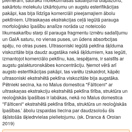
piemēram, šaurāku molekulmasas sadalījuma diapazonu,
sakārtotu molekulu izkārtojumu un augstu esterifikācijas
pakāpi, kas bija līdzīga komerciāli pieejamajiem ābolu
pektīniem. Ultraskaņas ekstrakcijas ceļā iegūtā parauga
morfoloģisko īpašību analīze norāda uz noteicošo
likumsakarību starp šī parauga fragmentu izmēru sadalījumu
un GalA saturu, no vienas puses, un ūdens absorbcijas
spēju, no otras puses. Ultrasoniski iegūtā pektīna šķīduma
viskozitāte bija daudz augstāka nekā šķīdumiem, kas iegūti,
izmantojot komerciālo pektīnu, kas, iespējams, ir saistīts ar
augstu galakturonskābes koncentrāciju. Ņemot vērā arī
augsto esterifikācijas pakāpi, tas varētu izskaidrot, kāpēc
ultrasoniski ekstrahētā pektīna viskozitāte bija augstāka.
Pētnieki secina, ka no Malus domestica "Fălticeni" ar
ultraskaņas ekstrakciju ekstrahētā pektīna tīrība, struktūra un
reoloģiskās īpašības ir labākas, nekā no Malus domestica
"Fălticeni" ekstrahētā pektīna tīrība, struktūra un reoloģiskās
īpašības.’ ābolu izspaidas liecina par daudzsološu šīs
šķīstošās šķiedrvielas pielietojumu. (sk. Dranca & Oroian
2019)