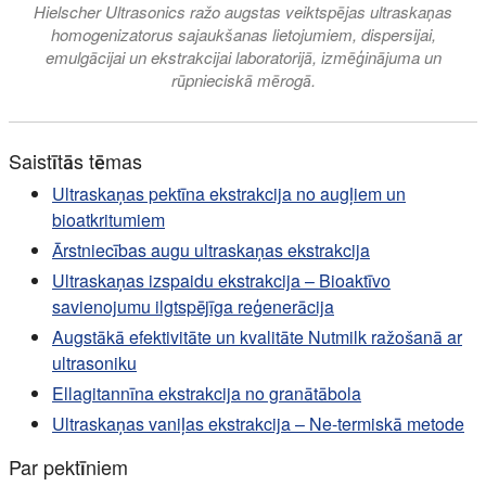
Hielscher Ultrasonics ražo augstas veiktspējas ultraskaņas
homogenizatorus sajaukšanas lietojumiem, dispersijai,
emulgācijai un ekstrakcijai laboratorijā, izmēģinājuma un
rūpnieciskā mērogā.
Saistītās tēmas
Ultraskaņas pektīna ekstrakcija no augļiem un
bioatkritumiem
Ārstniecības augu ultraskaņas ekstrakcija
Ultraskaņas izspaidu ekstrakcija – Bioaktīvo
savienojumu ilgtspējīga reģenerācija
Augstākā efektivitāte un kvalitāte Nutmilk ražošanā ar
ultrasoniku
Ellagitannīna ekstrakcija no granātābola
Ultraskaņas vaniļas ekstrakcija – Ne-termiskā metode
Par pektīniem