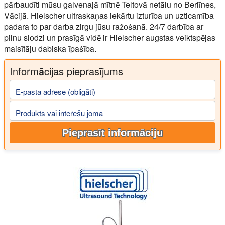
pārbaudīti mūsu galvenajā mītnē Teltovā netālu no Berlīnes,
Vācijā. Hielscher ultraskaņas iekārtu izturība un uzticamība
padara to par darba zirgu jūsu ražošanā. 24/7 darbība ar
pilnu slodzi un prasīgā vidē ir Hielscher augstas veiktspējas
maisītāju dabiska īpašība.
Informācijas pieprasījums
E-pasta adrese (obligāti)
Produkts vai interešu joma
Pieprasīt informāciju