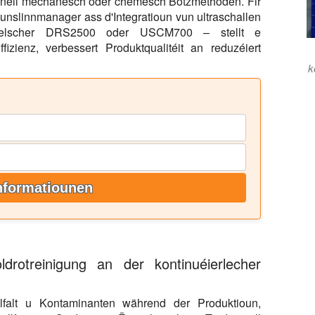
onell mechanesch oder chemesch Botzmethoden. Fir
unslinnmanager ass d'Integratioun vun ultraschallen
'Hielscher DRS2500 oder USCM700 – stellt e
izienz, verbessert Produktqualitéit an reduzéiert
k
nformatiounen
drotreinigung an der kontinuéierlecher
llfalt u Kontaminanten während der Produktioun,