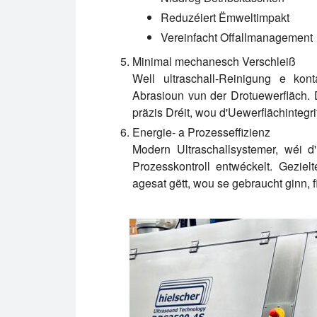
Reduzéiert Ëmweltimpakt
Vereinfacht Offallmanagement
Minimal mechanesch Verschleiß
Well ultraschall-Reinigung e ko
Abrasioun vun der Drotuewerfläch. 
präzis Dréit, wou d'Uewerflächintegri
Energie- a Prozesseffizienz
Modern Ultraschallsystemer, wéi d
Prozesskontroll entwéckelt. Geziel
agesat gëtt, wou se gebraucht ginn, fi