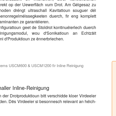
direkt op der Uewerfläch vum Drot. Am Géigesaz zu
den dréngt ultraschall Kavitatioun souguer déi
henonregelméissegkeeten duerch, fir eng komplett
aminanten ze garantéieren.
figuratioun geet de Stoldrot kontinuéierlech duerch
einigungsmodul, wou d'Sonikatioun an Echtzäit
ouni d'Produktioun ze ënnerbriechen.
ystems USCM600 & USCM1200 fir Inline Reinigung
M600 a USCM1200 fir Inline Reinigung vun Drähten a Kabelen a
aller Inline-Reinigung
 der Drotproduktioun bitt verschidde kloer Virdeeler
en. Dës Virdeeler si besonnesch relevant an héich-