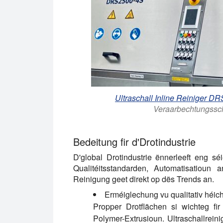
Ultraschall Inline Reiniger D
Veraarbechtungsschr
Bedeitung fir d'Drotindustrie
D'global Drotindustrie ënnerleeft eng s
Qualitéitsstandarden, Automatisatioun a
Reinigung geet direkt op dës Trends an.
Erméiglechung vu qualitativ héi
Propper Drotflächen si wichteg fi
Polymer-Extrusioun. Ultraschallrein