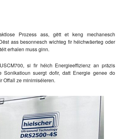
ntaktlose Prozess ass, gëtt et keng mechanesch
Dëst ass besonnesch wichteg fir héichwäerteg oder
téit erhalen muss ginn.
'USCM700, si fir héich Energieeffizienz an präzis
te Sonikatioun suergt dofir, datt Energie genee do
r Offall ze minimiséieren.