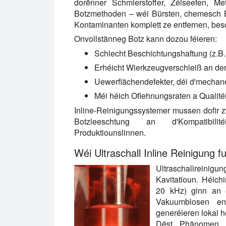
dorënner Schmierstoffer, Zéiseefen, Met
Botzmethoden – wéi Bürsten, chemesch Bä
Kontaminanten komplett ze entfernen, be
Onvollstänneg Botz kann dozou féieren:
Schlecht Beschichtungshaftung (z.B
Erhéicht Wierkzeugverschleiß an de
Uewerflächendefekter, déi d'mecha
Méi héich Oflehnungsraten a Qualité
Inline-Reinigungssystemer mussen dofir z
Botzleeschtung an d'Kompatibili
Produktiounslinnen.
Wéi Ultraschall Inline Reinigung fu
Ultraschallreinig
Kavitatioun. Héich
20 kHz) ginn an 
Vakuumblosen en
generéieren lokal 
Dëst Phänomen ve