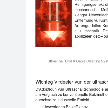
Reinigungseffekt 
mechanesche Metho
klengst Uewerfläc
Entfernung vu Kont
An enger Inline-Kon
e ultraschallt R
applizéiert gëtt – 
Ultraschall Drot & Cable Cleaning S
Ultraschall Drot Reinigung Moduler USC
Wichteg Virdeeler vun der ultrasch
D'Adoptioun vun Ultraschalltechnologie an
am Verglach zu konventionelle Botzmethod
duerchsetze industrielle Ëmfeld.
Iwwerleeën Botzeffizienz