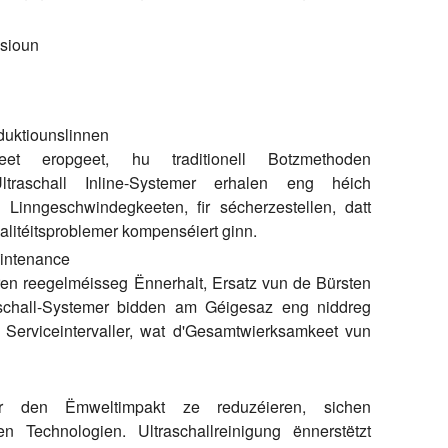
sioun
duktiounslinnen
keet eropgeet, hu traditionell Botzmethoden
ltraschall Inline-Systemer erhalen eng héich
 Linngeschwindegkeeten, fir sécherzestellen, datt
alitéitsproblemer kompenséiert ginn.
aintenance
en reegelméisseg Ënnerhalt, Ersatz vun de Bürsten
aschall-Systemer bidden am Géigesaz eng niddreg
 Serviceintervaller, wat d'Gesamtwierksamkeet vun
 den Ëmweltimpakt ze reduzéieren, sichen
en Technologien. Ultraschallreinigung ënnerstëtzt