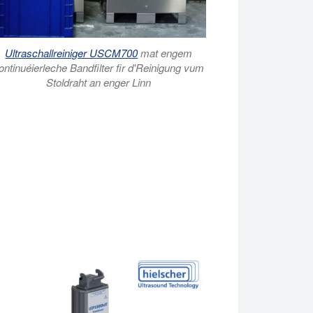
Ultraschallreiniger USCM700
mat engem
ontinuéierleche Bandfilter fir d'Reinigung vum
Stoldraht an enger Linn