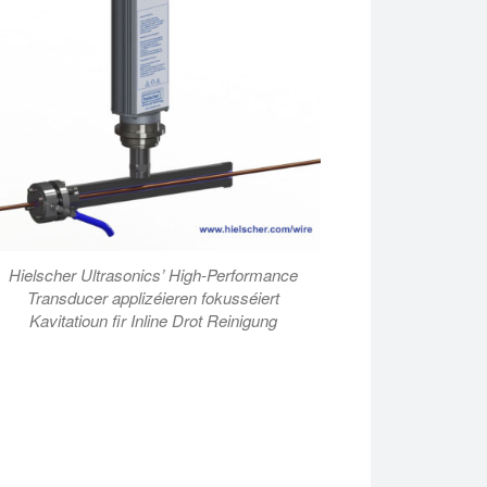
Hielscher Ultrasonics’ High-Performance
Transducer applizéieren fokusséiert
Kavitatioun fir Inline Drot Reinigung