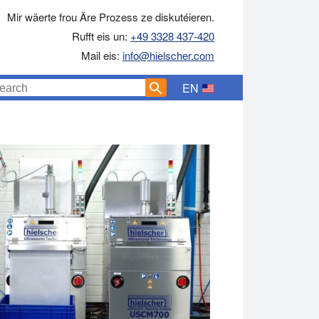
Mir wäerte frou Äre Prozess ze diskutéieren.
Rufft eis un:
+49 3328 437-420
Mail eis:
info@hielscher.com
EN