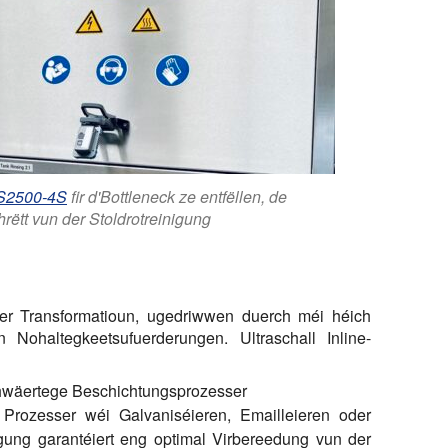
RS2500-4S
fir d'Bottleneck ze entfëllen, de
ëtt vun der Stoldrotreinigung
éier Transformatioun, ugedriwwen duerch méi héich
n Nohaltegkeetsufuerderungen. Ultraschall Inline-
chwäertege Beschichtungsprozesser
r Prozesser wéi Galvaniséieren, Emailleieren oder
igung garantéiert eng optimal Virbereedung vun der