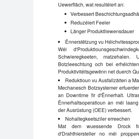
Uewerfläch, wat resultéiert an:
Verbessert Beschichtungsadhä
Reduzéiert Feeler
Länger Produktliewensdauer
Ënnerstëtzung vu Héichvitesspro
Wéi d'Produktiounsgeschwindeg
Schwieregkeeten, matzehalen. U
Botzleeschtung och bei erhéichten
Produktivitéitsgewënn net duerch Qu
Reduktioun vu Ausfallzäiten a M
Mechanesch Botzsystemer erfuerder
an Downtime fir d'Ënnerhalt. Ultr
Ënnerhaltsoperatioun an méi laang
der Ausrüstung (OEE) verbessert.
Nohaltegkeetsziler erreechen
Mat dem wuessende Drock fir
d'Drahthiersteller no méi propper