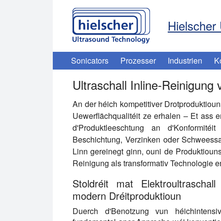
Hielscher 
Sonicators
Prozesser
Industrien
K
Ultraschall Inline-Reinigung 
An der héich kompetitiver Drotproduktiouns
Uewerflächqualitéit ze erhalen – Et ass 
d'Produktleeschtung an d'Konformité
Beschichtung, Verzinken oder Schweessap
Linn gereinegt ginn, ouni de Produktiounsf
Reinigung als transformativ Technologie e
Stoldréit mat Elektroultraschal
modern Dréitproduktioun
Duerch d'Benotzung vun héichintensiv