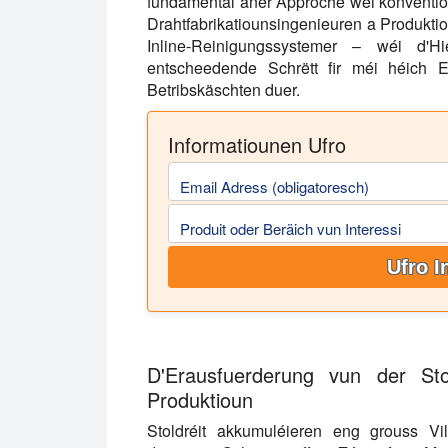
fundamental aner Approche wéi konventi
Drahtfabrikatiounsingenieuren a Produktio
Inline-Reinigungssystemer – wéi d
entscheedende Schrëtt fir méi héich Eff
Betribskäschten duer.
Informatiounen Ufro
Email Adress (obligatoresch)
Produit oder Beräich vun Interessi
Ufro I
D'Erausfuerderung vun der Stol
Produktioun
Stoldréit akkumuléieren eng grouss Vi