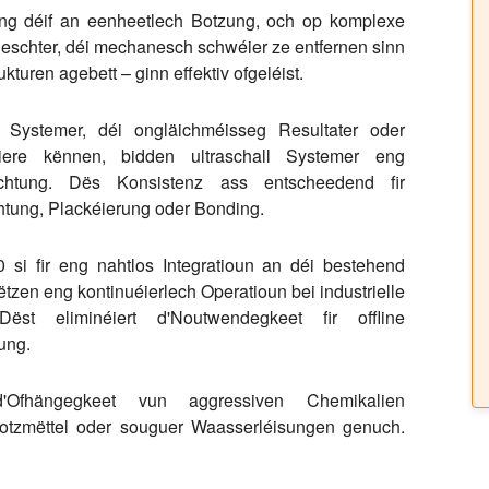
 eng déif an eenheetlech Botzung, och op komplexe
Reschter, déi mechanesch schwéier ze entfernen sinn
kturen agebett – ginn effektiv ofgeléist.
 Systemer, déi ongläichméisseg Resultater oder
éiere kënnen, bidden ultraschall Systemer eng
schtung. Dës Konsistenz ass entscheedend fir
tung, Plackéierung oder Bonding.
si fir eng nahtlos Integratioun an déi bestehend
tzen eng kontinuéierlech Operatioun bei industrielle
Dëst eliminéiert d'Noutwendegkeet fir offline
ung.
t d'Ofhängegkeet vun aggressiven Chemikalien
t Botzmëttel oder souguer Waasserléisungen genuch.