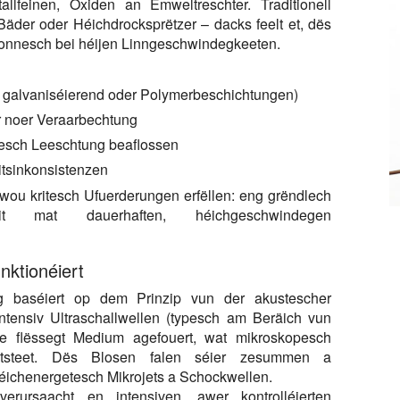
allfeinen, Oxiden an Ëmweltreschter. Traditionell
der oder Héichdrocksprëtzer – dacks feelt et, dës
sonnesch bei héijen Linngeschwindegkeeten.
. galvaniséierend oder Polymerbeschichtungen)
r noer Veraarbechtung
nesch Leeschtung beaflossen
itsinkonsistenzen
wou kritesch Ufuerderungen erfëllen: eng grëndlech
téit mat dauerhaften, héichgeschwindegen
nktionéiert
ung baséiert op dem Prinzip vun der akustescher
intensiv Ultraschallwellen (typesch am Beräich vun
e flëssegt Medium agefouert, wat mikroskopesch
tsteet. Dës Blosen falen séier zesummen a
héichenergetesch Mikrojets a Schockwellen.
rursaacht en intensiven, awer kontrolléierten