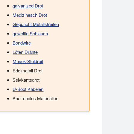
galvanized Drot
Medizinesch Drot
Gepuncht Metallstreifen
gewellte Schlauch
Bondwire
Löten Drähte
Musek-Stoldréit
Edelmetall Drot
Selvkantedrot
U-Boot Kabelen
Aner endlos Materialien