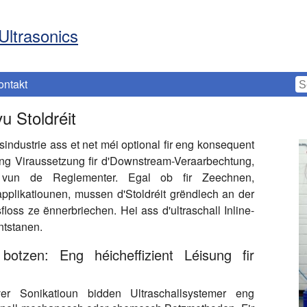
Ultrasonics
ontakt
vu Stoldréit
industrie ass et net méi optional fir eng konsequent
eng Viraussetzung fir d'Downstream-Veraarbechtung,
it vun de Reglementer. Egal ob fir Zeechnen,
plikatiounen, mussen d'Stoldréit grëndlech an der
loss ze ënnerbriechen. Hei ass d'ultraschall Inline-
ntstanen.
l botzen: Eng héicheffizient Léisung fir
er Sonikatioun bidden Ultraschallsystemer eng