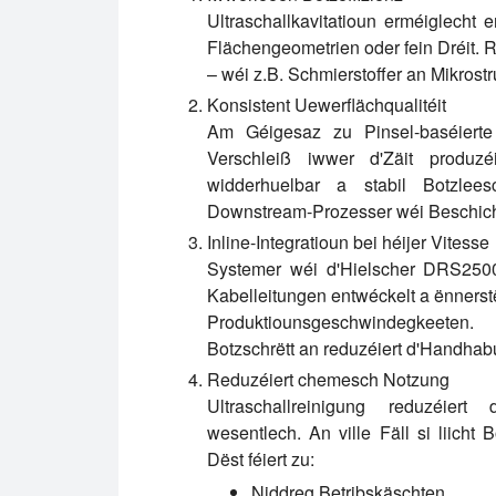
Ultraschallkavitatioun erméiglecht
Flächengeometrien oder fein Dréit. 
– wéi z.B. Schmierstoffer an Mikrostru
Konsistent Uewerflächqualitéit
Am Géigesaz zu Pinsel-baséierte
Verschleiß iwwer d'Zäit produz
widderhuelbar a stabil Botzlee
Downstream-Prozesser wéi Beschich
Inline-Integratioun bei héijer Vitesse
Systemer wéi d'Hielscher DRS2500 
Kabelleitungen entwéckelt a ënnerstë
Produktiounsgeschwindegkeeten. 
Botzschrëtt an reduzéiert d'Handhab
Reduzéiert chemesch Notzung
Ultraschallreinigung reduzéier
wesentlech. An ville Fäll si liich
Dëst féiert zu:
Niddreg Betribskäschten