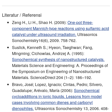
Literatur / Referensi
Zeng H., Li H., Shao H. (2009):
One-pot three-
component Mannich-type reactions using sulfamic acid
catalyst under ultrasound irradiation.
Ultrasonics
Sonochemistry16(6), 2009. 758-762.
Suslick, Kenneth S.; Hyeon, Taeghwan; Fang,
Mingming; Cichowlas, Andrzej A. (1995):
Sonochemical synthesis of nanostructured catalysts.
Materials Science and Engineering: A. Proceedings of
the Symposium on Engineering of Nanostructured
Materials. ScienceDirect 204 (1–2): 186–192.
Bravo, José; Lopez, Ignacio; Cintas, Pedro; Silvero,
Guadalupe; Arévalo, María (2006):
Sonochemical
cycloadditions in ionic liquids. Lessons from model
cases involving common dienes and carbonyl
dienophiles.
Ultrasonics Sonochemistry 13, 2006. 408-