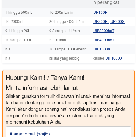
n perangkat
1 hingga 500mL
10-200mL/min
UP100H
10-2000mL
20 hingga 400mL/min
UP200Ht
,
UP400St
0.1 hingga 20L
0.2 sampai 4L/min
UIP2000hdT
10 sampai 100L
2-10L/min
UIP4000hdT
n.a.
10 sampai 100L/menit
UIP16000
n.a.
kristal yang lebbig
cluster
UIP16000
Hubungi Kami! / Tanya Kami!
Minta informasi lebih lanjut
Silakan gunakan formulir di bawah ini untuk meminta informasi
tambahan tentang prosesor ultrasonik, aplikasi, dan harga.
Kami akan dengan senang hati mendiskusikan proses Anda
dengan Anda dan menawarkan sistem ultrasonik yang
memenuhi kebutuhan Anda!
Alamat email (wajib)