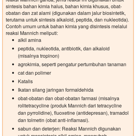
sintesis bahan kimia halus, bahan kimia khusus, obat-
obatan dan zat alami (digunakan dalam jalur biosintetik,
terutama untuk sintesis alkaloid, peptida, dan nukleotida).
Contoh umum untuk bahan kimia yang disintesis melalui
reaksi Mannich meliputi:
alkil amina
peptida, nukleotida, antibiotik, dan alkaloid
(misalnya tropinon)
agrokimia, seperti pengatur pertumbuhan tanaman
cat dan polimer
Katalis
Ikatan silang jaringan formaldehida
obat-obatan dan obat-obatan farmasi (misalnya
rolitetracycline (produk Mannich dari tetracycline
dan pyrrolidine), fluoxetine (antidepresan), tramadol
dan tolmetin (obat anti-inflamasi).
sabun dan deterjen: Reaksi Mannich digunakan
untuk mensintesis alkil amina, mengubah