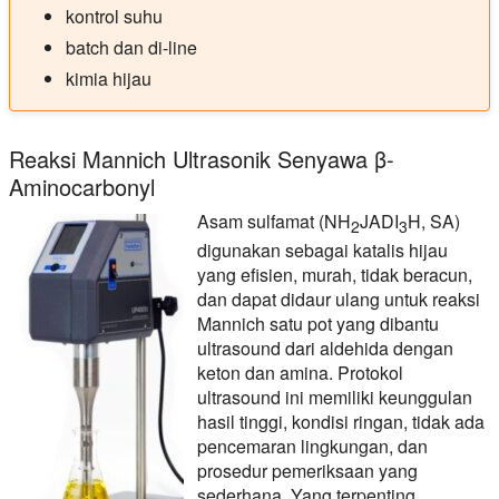
kontrol suhu
batch dan di-line
kimia hijau
Reaksi Mannich Ultrasonik Senyawa β-
Aminocarbonyl
Asam sulfamat (NH
JADI
H, SA)
2
3
digunakan sebagai katalis hijau
yang efisien, murah, tidak beracun,
dan dapat didaur ulang untuk reaksi
Mannich satu pot yang dibantu
ultrasound dari aldehida dengan
keton dan amina. Protokol
ultrasound ini memiliki keunggulan
hasil tinggi, kondisi ringan, tidak ada
pencemaran lingkungan, dan
prosedur pemeriksaan yang
sederhana. Yang terpenting,