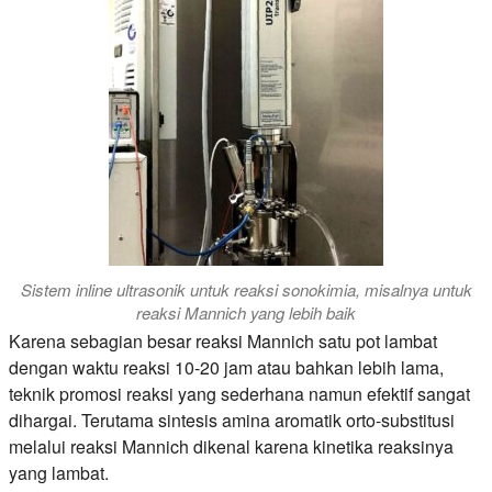
Sistem inline ultrasonik untuk reaksi sonokimia, misalnya untuk
reaksi Mannich yang lebih baik
Karena sebagian besar reaksi Mannich satu pot lambat
dengan waktu reaksi 10-20 jam atau bahkan lebih lama,
teknik promosi reaksi yang sederhana namun efektif sangat
dihargai. Terutama sintesis amina aromatik orto-substitusi
melalui reaksi Mannich dikenal karena kinetika reaksinya
yang lambat.