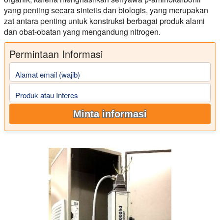
yang penting secara sintetis dan biologis, yang merupakan
zat antara penting untuk konstruksi berbagai produk alami
dan obat-obatan yang mengandung nitrogen.
Permintaan Informasi
Alamat email (wajib)
Produk atau Interes
Minta informasi