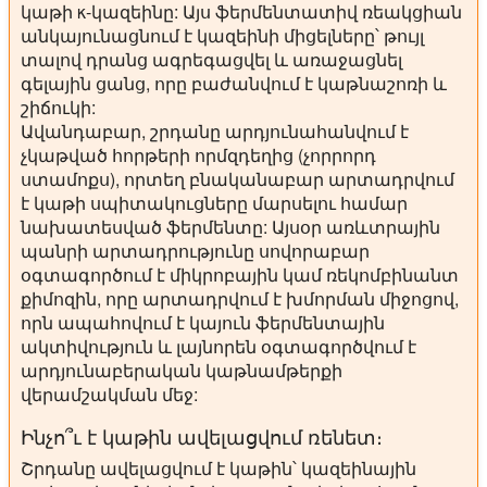
կաթի κ-կազեինը: Այս ֆերմենտատիվ ռեակցիան
անկայունացնում է կազեինի միցելները՝ թույլ
տալով դրանց ագրեգացվել և առաջացնել
գելային ցանց, որը բաժանվում է կաթնաշոռի և
շիճուկի:
Ավանդաբար, շրդանը արդյունահանվում է
չկաթված հորթերի որմզդեղից (չորրորդ
ստամոքս), որտեղ բնականաբար արտադրվում
է կաթի սպիտակուցները մարսելու համար
նախատեսված ֆերմենտը: Այսօր առևտրային
պանրի արտադրությունը սովորաբար
օգտագործում է միկրոբային կամ ռեկոմբինանտ
քիմոզին, որը արտադրվում է խմորման միջոցով,
որն ապահովում է կայուն ֆերմենտային
ակտիվություն և լայնորեն օգտագործվում է
արդյունաբերական կաթնամթերքի
վերամշակման մեջ:
Ինչո՞ւ է կաթին ավելացվում ռենետ։
Շրդանը ավելացվում է կաթին՝ կազեինային