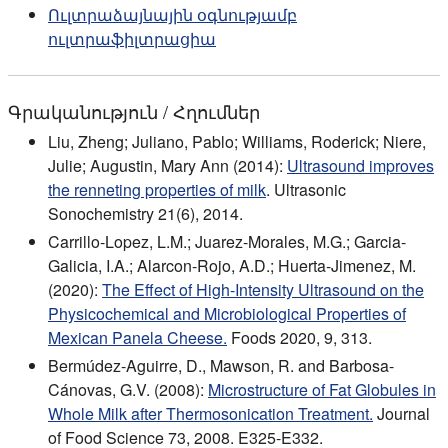
Ուլտրաձայնային օգնությամբ
ուլտրաֆիլտրացիա
Գրականություն / Հղումներ
Liu, Zheng; Juliano, Pablo; Williams, Roderick; Niere,
Julie; Augustin, Mary Ann (2014):
Ultrasound improves
the renneting properties of milk
. Ultrasonic
Sonochemistry 21(6), 2014.
Carrillo-Lopez, L.M.; Juarez-Morales, M.G.; Garcia-
Galicia, I.A.; Alarcon-Rojo, A.D.; Huerta-Jimenez, M.
(2020):
The Effect of High-Intensity Ultrasound on the
Physicochemical and Microbiological Properties of
Mexican Panela Cheese.
Foods 2020, 9, 313.
Bermúdez-Aguirre, D., Mawson, R. and Barbosa-
Cánovas, G.V. (2008):
Microstructure of Fat Globules in
Whole Milk after Thermosonication Treatment.
Journal
of Food Science 73, 2008. E325-E332.