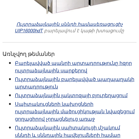
Ուլտրաձայնային սննդի համասեռացուցիչ
UIP16000hdT
բարելավում է կաթի խտացումը
Առնչվող թեմաներ
Բարելավված պանրի արտադրությունը հզոր
ուլտրաձայնային սարքերով
Ուլտրաձայնային բարելավված պաղպաղակի
արտադրություն
Ուլտրաձայնային լակտոզայի բյուրեղացում
Սպիտակուցների կախոցների
ուլտրաձայնային մածուցիկության նվազեցում
ցողացիրով չորացնելուց առաջ
Ուլտրաձայնային սպիտակուցի մշակում
սննդի և սննդային հավելումների համար