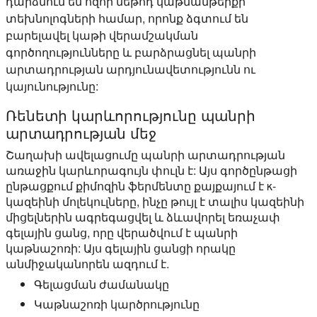
դարձնում են հզոր մեթոդ կաթնամթերքի
տեխնոլոգների համար, որոնք ձգտում են
բարելավել կաթի վերամշակման
գործողությունները և բարձրացնել պանրի
արտադրության արդյունավետությունն ու
կայունությունը:
Ռենետի կարևորությունը պանրի
արտադրության մեջ
Շաղախի ավելացումը պանրի արտադրության
առաջին կարևորագույն փուլն է: Այս գործընթացի
ընթացքում քիմոզին ֆերմենտը քայքայում է κ-
կազեինի մոլեկուլները, ինչը թույլ է տալիս կազեինի
միցելներին ագրեգացվել և ձևավորել եռաչափ
գելային ցանց, որը վերածվում է պանրի
կաթնաշոռի: Այս գելային ցանցի որակը
անմիջականորեն ազդում է.
Գելացման ժամանակը
Կաթնաշոռի կարծրությունը