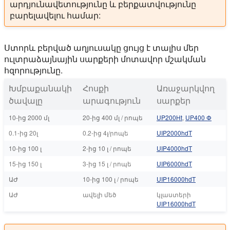
արդյունավետությունը և բերքատվությունը
բարելավելու համար:
Ստորև բերված աղյուսակը ցույց է տալիս մեր
ուլտրաձայնային սարքերի մոտավոր մշակման
հզորությունը.
Խմբաքանակի
Հոսքի
Առաջարկվող
ծավալը
արագություն
սարքեր
10-ից 2000 մլ
20-ից 400 մլ / րոպե
UP200Ht
,
UP400 Փ
0.1-ից 20լ
0.2-ից 4լ/րոպե
UIP2000hdT
10-ից 100 լ
2-ից 10 լ / րոպե
UIP4000hdT
15-ից 150 լ
3-ից 15 լ / րոպե
UIP6000hdT
ԱԺ
10-ից 100 լ / րոպե
UIP16000hdT
ԱԺ
ավելի մեծ
կլաստերի
UIP16000hdT