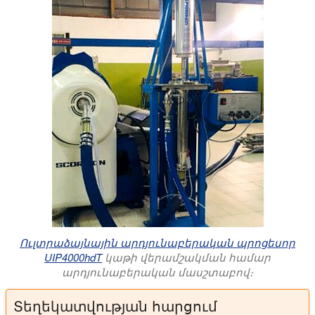
Ուլտրաձայնային արդյունաբերական պրոցեսոր
UIP4000hdT
կաթի վերամշակման համար
արդյունաբերական մասշտաբով։
Տեղեկատվության հարցում