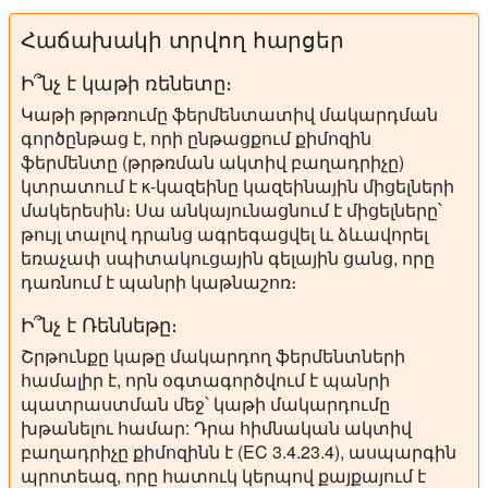
Հաճախակի տրվող հարցեր
Ի՞նչ է կաթի ռենետը։
Կաթի թրթռումը ֆերմենտատիվ մակարդման
գործընթաց է, որի ընթացքում քիմոզին
ֆերմենտը (թրթռման ակտիվ բաղադրիչը)
կտրատում է κ-կազեինը կազեինային միցելների
մակերեսին։ Սա անկայունացնում է միցելները՝
թույլ տալով դրանց ագրեգացվել և ձևավորել
եռաչափ սպիտակուցային գելային ցանց, որը
դառնում է պանրի կաթնաշոռ։
Ի՞նչ է Ռեննեթը։
Շրթունքը կաթը մակարդող ֆերմենտների
համալիր է, որն օգտագործվում է պանրի
պատրաստման մեջ՝ կաթի մակարդումը
խթանելու համար: Դրա հիմնական ակտիվ
բաղադրիչը քիմոզինն է (EC 3.4.23.4), ասպարգին
պրոտեազ, որը հատուկ կերպով քայքայում է