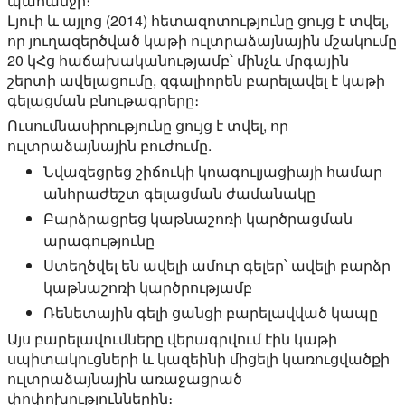
պահանջի։
Լյուի և այլոց (2014) հետազոտությունը ցույց է տվել,
որ յուղազերծված կաթի ուլտրաձայնային մշակումը
20 կՀց հաճախականությամբ՝ մինչև մրգային
շերտի ավելացումը, զգալիորեն բարելավել է կաթի
գելացման բնութագրերը։
Ուսումնասիրությունը ցույց է տվել, որ
ուլտրաձայնային բուժումը.
Նվազեցրեց շիճուկի կոագուլյացիայի համար
անհրաժեշտ գելացման ժամանակը
Բարձրացրեց կաթնաշոռի կարծրացման
արագությունը
Ստեղծվել են ավելի ամուր գելեր՝ ավելի բարձր
կաթնաշոռի կարծրությամբ
Ռենետային գելի ցանցի բարելավված կապը
Այս բարելավումները վերագրվում էին կաթի
սպիտակուցների և կազեինի միցելի կառուցվածքի
ուլտրաձայնային առաջացրած
փոփոխություններին։