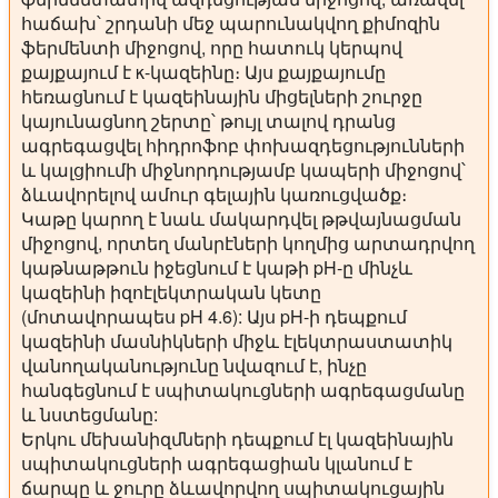
հաճախ՝ շրդանի մեջ պարունակվող քիմոզին
ֆերմենտի միջոցով, որը հատուկ կերպով
քայքայում է κ-կազեինը։ Այս քայքայումը
հեռացնում է կազեինային միցելների շուրջը
կայունացնող շերտը՝ թույլ տալով դրանց
ագրեգացվել հիդրոֆոբ փոխազդեցությունների
և կալցիումի միջնորդությամբ կապերի միջոցով՝
ձևավորելով ամուր գելային կառուցվածք։
Կաթը կարող է նաև մակարդվել թթվայնացման
միջոցով, որտեղ մանրէների կողմից արտադրվող
կաթնաթթուն իջեցնում է կաթի pH-ը մինչև
կազեինի իզոէլեկտրական կետը
(մոտավորապես pH 4.6): Այս pH-ի դեպքում
կազեինի մասնիկների միջև էլեկտրաստատիկ
վանողականությունը նվազում է, ինչը
հանգեցնում է սպիտակուցների ագրեգացմանը
և նստեցմանը:
Երկու մեխանիզմների դեպքում էլ կազեինային
սպիտակուցների ագրեգացիան կլանում է
ճարպը և ջուրը ձևավորվող սպիտակուցային