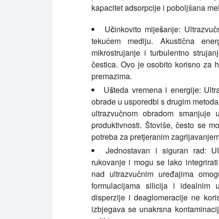
kapacitet adsorpcije i poboljšana me
Učinkovito miješanje:
Ultrazvučn
tekućem mediju. Akustična energi
mikrostrujanje i turbulentno struja
čestica. Ovo je osobito korisno za 
premazima.
Ušteda vremena i energije:
Ultra
obrade u usporedbi s drugim metodama
ultrazvučnom obradom smanjuje 
produktivnosti. Štoviše, često se m
potreba za pretjeranim zagrijavanjem
Jednostavan i siguran rad:
Ult
rukovanje i mogu se lako integrirat
nad ultrazvučnim uređajima omogu
formulacijama silicija i idealnim
disperzije i deaglomeracije ne kori
izbjegava se unakrsna kontaminacij