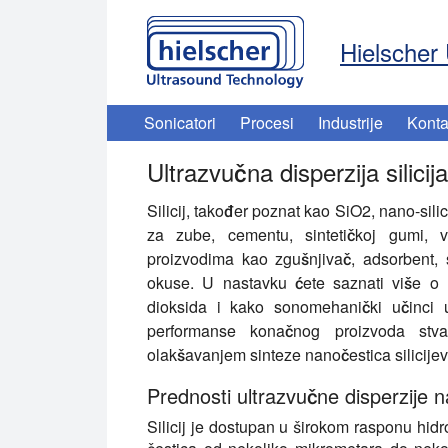
Hielscher 
Sonicatori
Procesi
Industrije
Konta
Ultrazvučna disperzija silicij
Silicij, također poznat kao SiO2, nano-silicij
za zube, cementu, sintetičkoj gumi, v
proizvodima kao zgušnjivač, adsorbent, s
okuse. U nastavku ćete saznati više o up
dioksida i kako sonomehanički učinci u
performanse konačnog proizvoda stvar
olakšavanjem sinteze nanočestica silicijev
Prednosti ultrazvučne disperzije na
Silicij je dostupan u širokom rasponu hidro