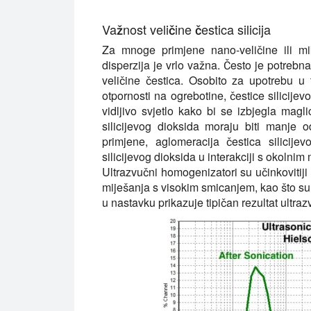
Važnost veličine čestica silicija
Za mnoge primjene nano-veličine ili mikr
disperzija je vrlo važna. Često je potrebn
veličine čestica. Osobito za upotrebu u
otpornosti na ogrebotine, čestice silicije
vidljivo svjetlo kako bi se izbjegla magl
silicijevog dioksida moraju biti manje
primjene, aglomeracija čestica silicij
silicijevog dioksida u interakciji s okolnim
Ultrazvučni homogenizatori su učinkovitiji
miješanja s visokim smicanjem, kao što su r
u nastavku prikazuje tipičan rezultat ultraz