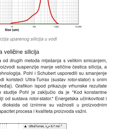
zija uparenog silicija u vodi
eličine silicija
lja od drugih metoda miješanja s velikim smicanjem,
oizvodi suspenzije manje veličine čestica silicija, a
 tehnologija. Pohl i Schubert usporedili su smanjenje
i koristeći Ultra-Turrax (sustav rotor-stator) s onim
eđaj). Grafikon ispod prikazuje vrhunske rezultate
e studije Pohl je zaključio da je "Kod konstantne
ji od sustava rotor-stator." Energetska učinkovitost i
vog dioksida od iznimne su važnosti u proizvodnim
pacitet procesa i kvaliteta proizvoda važni.