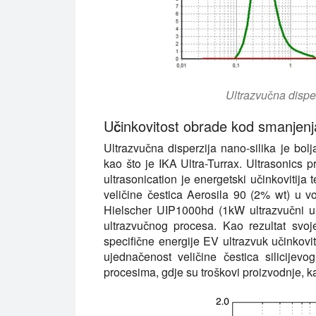
Ultrazvučna disper
Učinkovitost obrade kod smanjenja v
Ultrazvučna disperzija nano-silika je bo
kao što je IKA Ultra-Turrax. Ultrasonics pr
ultrasonication je energetski učinkovitija
veličine čestica Aerosila 90 (2% wt) u vod
Hielscher UIP1000hd (1kW ultrazvučni ur
ultrazvučnog procesa. Kao rezultat svoj
specifične energije EV ultrazvuk učinkoviti
ujednačenost veličine čestica silicije
procesima, gdje su troškovi proizvodnje, ka