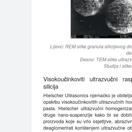
Lijevo: REM slike granula silicijevog d
de
Desno: TEM-slike ultrazv
Studija i slik
Visokoučinkoviti ultrazvučni ras
silicija
Hielscher Ultrasonics njemačko je obiteljs
opskrbu visokoučinkovitih ultrazvučnih ho
pasta. Hielscher ultrazvučni homogeniza
druge nano-suspenzije kako bi se dobila 
proizvoda koje su vrlo osjetljive, abraziv
deaglomerirati korištenjem ultrazvučne o