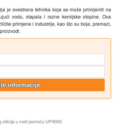
ja je svestrana tehnika koja se može primijeniti na
čujući vodu, otapala i razne kemijske otopine. Ova
zličite primjene i industrije, kao što su boje, premazi,
proizvodi.
ite informacije
g silicija u vodi pomoću UP400S
ida: Hielscher ultrazvučni homogenizator UP400S brzo i učinkovi