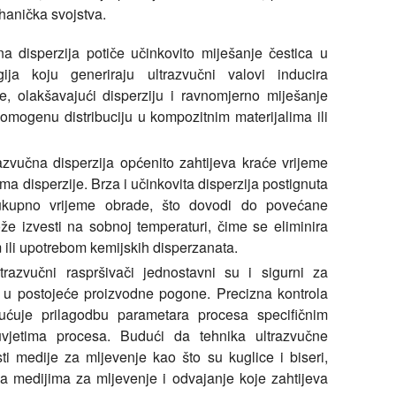
hanička svojstva.
a disperzija potiče učinkovito miješanje čestica u
ja koju generiraju ultrazvučni valovi inducira
nje, olakšavajući disperziju i ravnomjerno miješanje
homogenu distribuciju u kompozitnim materijalima ili
zvučna disperzija općenito zahtijeva kraće vrijeme
 disperzije. Brza i učinkovita disperzija postignuta
ukupno vrijeme obrade, što dovodi do povećane
ože izvesti na sobnoj temperaturi, čime se eliminira
 ili upotrebom kemijskih disperzanata.
razvučni raspršivači jednostavni su i sigurni za
i u postojeće proizvodne pogone. Precizna kontrola
ćuje prilagodbu parametara procesa specifičnim
 uvjetima procesa. Budući da tehnika ultrazvučne
sti medije za mljevenje kao što su kuglice i biseri,
a medijima za mljevenje i odvajanje koje zahtijeva