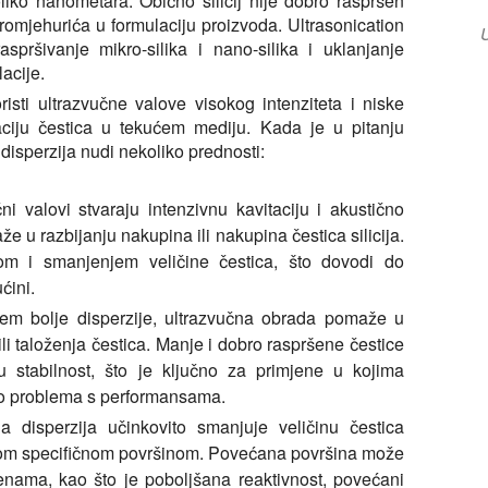
iko nanometara. Obično silicij nije dobro raspršen
omjehurića u formulaciju proizvoda. Ultrasonication
U
spršivanje mikro-silika i nano-silika i uklanjanje
acije.
risti ultrazvučne valove visokog intenziteta i niske
aciju čestica u tekućem mediju. Kada je u pitanju
a disperzija nudi nekoliko prednosti:
ni valovi stvaraju intenzivnu kavitaciju i akustično
e u razbijanju nakupina ili nakupina čestica silicija.
jom i smanjenjem veličine čestica, što dovodi do
ćini.
em bolje disperzije, ultrazvučna obrada pomaže u
i taloženja čestica. Manje i dobro raspršene čestice
u stabilnost, što je ključno za primjene u kojima
do problema s performansama.
a disperzija učinkovito smanjuje veličinu čestica
a većom specifičnom površinom. Povećana površina može
mjenama, kao što je poboljšana reaktivnost, povećani