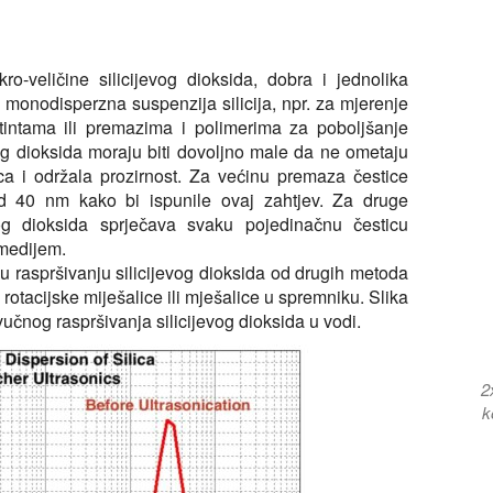
o-veličine silicijevog dioksida, dobra i jednolika
a monodisperzna suspenzija silicija, npr. za mjerenje
 tintama ili premazima i polimerima za poboljšanje
vog dioksida moraju biti dovoljno male da ne ometaju
ica i održala prozirnost. Za većinu premaza čestice
 od 40 nm kako bi ispunile ovaj zahtjev. Za druge
evog dioksida sprječava svaku pojedinačnu česticu
 medijem.
 u raspršivanju silicijevog dioksida od drugih metoda
otacijske miješalice ili mješalice u spremniku. Slika
vučnog raspršivanja silicijevog dioksida u vodi.
2
k