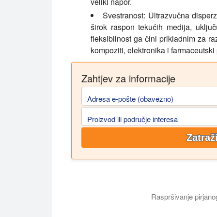
veliki napor.
Svestranost:
Ultrazvučna disperzi
širok raspon tekućih medija, uklju
fleksibilnost ga čini prikladnim za ra
kompoziti, elektronika i farmaceutski 
Zahtjev za informacije
Adresa e-pošte (obavezno)
Proizvod ili područje interesa
Zatraž
Raspršivanje pirjano
Ultrazvučna disperzija silicijevog dioks