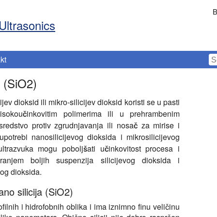
B
Ultrasonics
kt
a (SiO2)
ev dioksid ili mikro-silicijev dioksid koristi se u pasti
isokoučinkovitim polimerima ili u prehrambenim
redstvo protiv zgrudnjavanja ili nosač za mirise i
otrebi nanosilicijevog dioksida i mikrosilicijevog
ltrazvuka mogu poboljšati učinkovitost procesa i
anjem boljih suspenzija silicijevog dioksida i
og dioksida.
no silicija (SiO2)
filnih i hidrofobnih oblika i ima iznimno finu veličinu