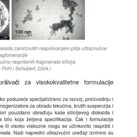
ioksida zamrznutih raspršivanjem prije ultrazvučne
aglomeracije
učno raspršenih fragmenata silicija
e: Pohl i Schubert, 2004.)
pršivači za visokokvalitetne formulacije
ko poduzeće specijalizirano za razvoj, proizvodnju i
mogenizatora za obradu tekućina, krutih suspenzija i
tori pouzdano obrađuju kaše silicijevog dioksida i
bilo koja željena specifikacija. Čak i formulacije
ne ili visoko viskozne mogu se učinkovito raspršiti i
brade. Naši napredni ultrazvučni uređaji iznimno su