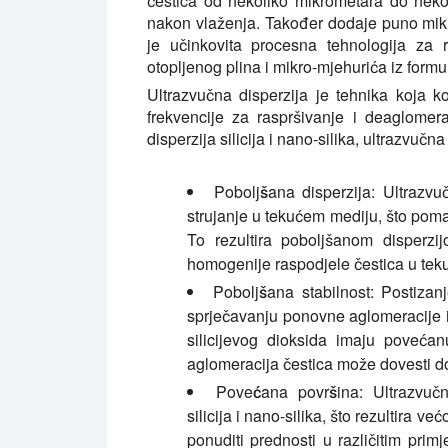
čestica od nekoliko mikrometara do nekol
nakon vlaženja. Također dodaje puno mikr
je učinkovita procesna tehnologija za ra
otopljenog plina i mikro-mjehurića iz formul
Ultrazvučna disperzija je tehnika koja ko
frekvencije za raspršivanje i deaglomer
disperzija silicija i nano-silika, ultrazvučn
Poboljšana disperzija:
Ultrazvuč
strujanje u tekućem mediju, što pomaž
To rezultira poboljšanom disperzi
homogenije raspodjele čestica u teku
Poboljšana stabilnost:
Postizanj
sprječavanju ponovne aglomeracije il
silicijevog dioksida imaju povećan
aglomeracija čestica može dovesti 
Povećana površina:
Ultrazvučn
silicija i nano-silika, što rezultir
ponuditi prednosti u različitim pri