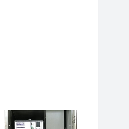
to raspršuje prah silicijevog dioksida u pojedinačne nano čestic