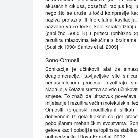
akustičnih ciklusa, dosežući radijus koji 
nego što se uruše u točki kompresije ka
naziva prolazna ili inercijalna kavitacij
nazvane vruće točke, koje karakteriziraju 
(približno 5000 K) i pritisci (približno
rezultira mlazovima tekućine s brzinama d
[Suslick 1998/ Santos et al. 2009]
Sono-Ormosil
Sonikacija je učinkovit alat za sintez
deaglomeracije, kavijacijske sile smica
nenasumičnom procesu, rezultiraju sma
Nadalje, višefazni sustavi se vrlo učinkovit
smjese. To znači da ultrazvuk povećava
miješanje i rezultira većim molekulskim t
Ormosili (organski modificirani silikat
dobivenom iz gela tijekom sol-gel proce
poboljšanim mehaničkim svojstvima. Sono
gelova kao i poboljšana toplinska stabilno
polimerizacije. [Rosa-Fox et al. 2002]