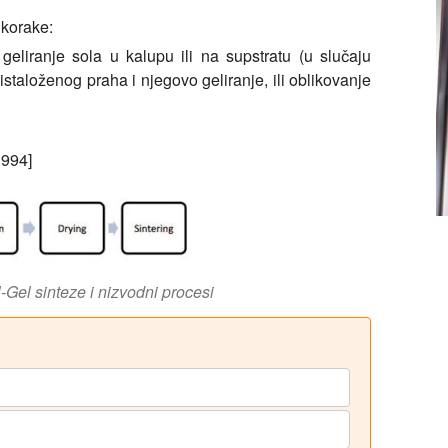
 korake:
 geliranje sola u kalupu ili na supstratu (u slučaju
z istaloženog praha i njegovo geliranje, ili oblikovanje
1994]
l-Gel sinteze i nizvodni procesi