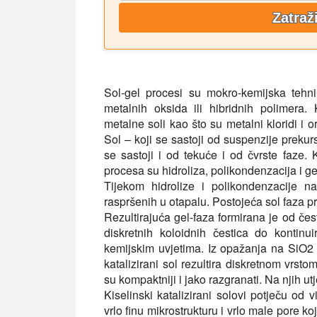
Zatraž
Sol-gel procesi su mokro-kemijska tehni
metalnih oksida ili hibridnih polimera
metalne soli kao što su metalni kloridi i o
Sol – koji se sastoji od suspenzije prekurs
se sastoji i od tekuće i od čvrste faze.
procesa su hidroliza, polikondenzacija i ge
Tijekom hidrolize i polikondenzacije na
raspršenih u otapalu. Postojeća sol faza pr
Rezultirajuća gel-faza formirana je od čest
diskretnih koloidnih čestica do kontinu
kemijskim uvjetima. Iz opažanja na SiO2
katalizirani sol rezultira diskretnom vrs
su kompaktniji i jako razgranati. Na njih utj
Kiselinski katalizirani solovi potječu od 
vrlo finu mikrostrukturu i vrlo male pore k