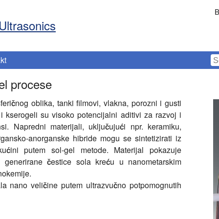
B
Ultrasonics
kt
el procese
feričnog oblika, tanki filmovi, vlakna, porozni i gusti
i kserogeli su visoko potencijalni aditivi za razvoj i
si. Napredni materijali, uključujući npr. keramiku,
rgansko-anorganske hibride mogu se sintetizirati iz
kućini putem sol-gel metode. Materijal pokazuje
se generirane čestice sola kreću u nanometarskim
nokemije.
ala nano veličine putem ultrazvučno potpomognutih