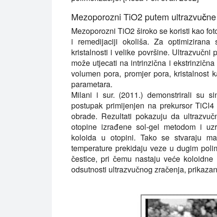
Mezoporozni TiO2 putem ultrazvučne 
Mezoporozni TiO2 široko se koristi kao fotok
i remedijaciji okoliša. Za optimizirana 
kristalnosti i velike površine. Ultrazvučn
može utjecati na intrinzična i ekstrinzična
volumen pora, promjer pora, kristalnost ka
parametara.
Milani i sur. (2011.) demonstrirali su 
postupak primijenjen na prekursor TiCl4
obrade. Rezultati pokazuju da ultrazvu
otopine izrađene sol-gel metodom i uzr
koloida u otopini. Tako se stvaraju man
temperature prekidaju veze u dugim poli
čestice, pri čemu nastaju veće koloidne
odsutnosti ultrazvučnog zračenja, prikazan