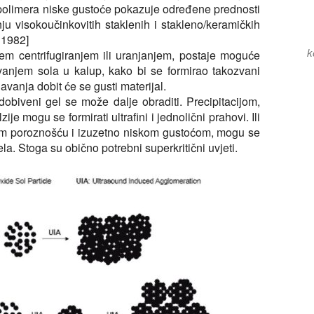
 polimera niske gustoće pokazuje određene prednosti
ju visokoučinkovitih staklenih i stakleno/keramičkih
 1982]
k
em centrifugiranjem ili uranjanjem, postaje moguće
jevanjem sola u kalup, kako bi se formirao takozvani
vanja dobit će se gusti materijal.
obiveni gel se može dalje obraditi. Precipitacijom,
je mogu se formirati ultrafini i jednolični prahovi. Ili
okom poroznošću i izuzetno niskom gustoćom, mogu se
la. Stoga su obično potrebni superkritični uvjeti.