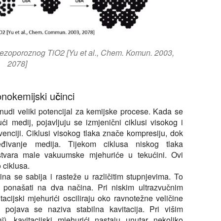
 mezoporoznog TiO2 [Yu et al., Chem. Komun. 2003,
2078]
onokemijski učinci
 nudi veliki potencijal za kemijske procese. Kada se
ći medij, pojavljuju se izmjenični ciklusi visokog i
venciji. Ciklusi visokog tlaka znače kompresiju, dok
jeđivanje medija. Tijekom ciklusa niskog tlaka
e stvara male vakuumske mjehuriće u tekućini. Ovi
 ciklusa.
ina se sabija i rasteže u različitim stupnjevima. To
u ponašati na dva načina. Pri niskim ultrazvučnim
tacijski mjehurići osciliraju oko ravnotežne veličine
 pojava se naziva stabilna kavitacija. Pri višim
), kavitacijski mjehurići nastaju unutar nekoliko