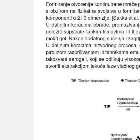
Formiranje otvorenije kontinuirane mreže
s obzirom na fizikalna svojstva u formiran
komponenti u 2 i 3 dimenzije. [Sakka et al.
U daljnjim koracima obrade, premazivanj
obložiti supstrate tankim filmovima ili li
mokri gel. Nakon dodatnog sušenja i zagrija
U daljnjim koracima nizvodnog procesa, d
pirolizom raspršivanjem ili tehnikama emulzi
takozvani aerogeli, koji se odlikuju vis
stvoriti ekstrakcijom tekuće faze vlažnog ge