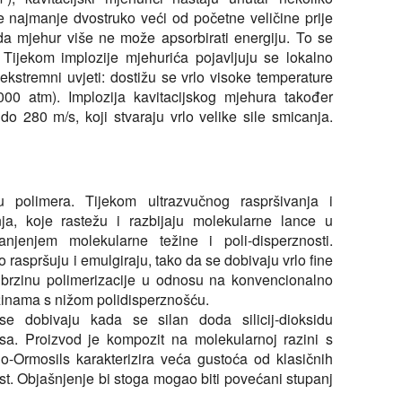
je najmanje dvostruko veći od početne veličine prije
da mjehur više ne može apsorbirati energiju. To se
a. Tijekom implozije mjehurića pojavljuju se lokalno
ekstremni uvjeti: dostižu se vrlo visoke temperature
 2000 atm). Implozija kavitacijskog mjehura također
o 280 m/s, koji stvaraju vrlo velike sile smicanja.
u polimera. Tijekom ultrazvučnog raspršivanja i
nja, koje rastežu i razbijaju molekularne lance u
njenjem molekularne težine i poli-disperznosti.
o raspršuju i emulgiraju, tako da se dobivaju vrlo fine
 brzinu polimerizacije u odnosu na konvencionalno
ežinama s nižom polidisperznošću.
) se dobivaju kada se silan doda silicij-dioksidu
sa. Proizvod je kompozit na molekularnoj razini s
-Ormosils karakterizira veća gustoća od klasičnih
st. Objašnjenje bi stoga mogao biti povećani stupanj