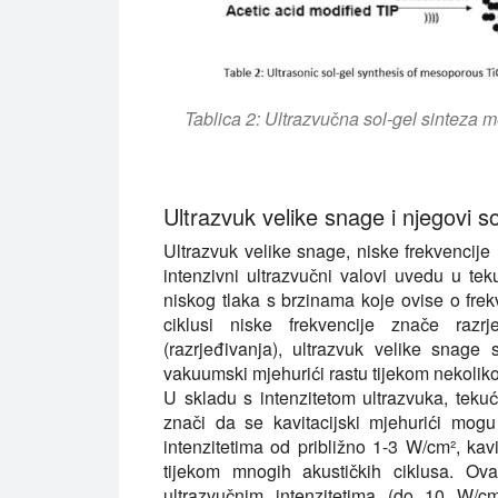
Tablica 2: Ultrazvučna sol-gel sinteza
Ultrazvuk velike snage i njegovi s
Ultrazvuk velike snage, niske frekvencije
intenzivni ultrazvučni valovi uvedu u teku
niskog tlaka s brzinama koje ovise o frek
ciklusi niske frekvencije znače razr
(razrjeđivanja), ultrazvuk velike snag
vakuumski mjehurići rastu tijekom nekoliko
U skladu s intenzitetom ultrazvuka, tekuć
znači da se kavitacijski mjehurići mog
intenzitetima od približno 1-3 W/cm², kavi
tijekom mnogih akustičkih ciklusa. Ova
ultrazvučnim intenzitetima (do 10 W/cm²