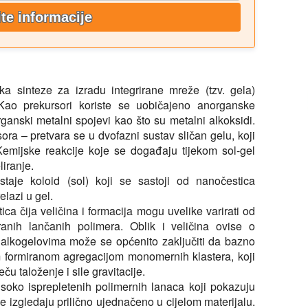
ite informacije
ka sinteze za izradu integrirane mreže (tzv. gela)
. Kao prekursori koriste se uobičajeno anorganske
rganski metalni spojevi kao što su metalni alkoksidi.
ora – pretvara se u dvofazni sustav sličan gelu, koji
 Kemijske reakcije koje se događaju tijekom sol-gel
liranje.
staje koloid (sol) koji se sastoji od nanočestica
elazi u gel.
ica čija veličina i formacija mogu uvelike varirati od
iranih lančanih polimera. Oblik i veličina ovise o
 alkogelovima može se općenito zaključiti da bazno
tom formiranom agregacijom monomernih klastera, koji
eču taloženje i sile gravitacije.
visoko isprepletenih polimernih lanaca koji pokazuju
oje izgledaju prilično ujednačeno u cijelom materijalu.