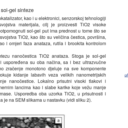
sol-gel sinteze
atalizator, kao i u elektronici, senzorskoj tehnologiji
svojstva materijala, cilj je proizvesti TiO2 visoke
i potpomognuti sol-gel put ima prednost u tome što se
 svojstva TiO2, kao što su veličina čestica, površina,
o i omjeri faza anataza, rutila i brookita kontrolom
sintezu nanočestica TiO2 anataza. Stoga je sol-gel
 i uspoređena su oba načina, sa i bez ultrazvučne
čno zračenje monotono djeluje na sve komponente
okuje kidanje labavih veza velikih nanometrijskih
u
je nanočestice. Lokalno prisutni visoki tlakovi i
mernim lancima kao i slabe karike koje vežu manje
 mase. Usporedba oba uzorka TiO2, u prisutnosti i
a je na SEM slikama u nastavku (vidi sliku 2).