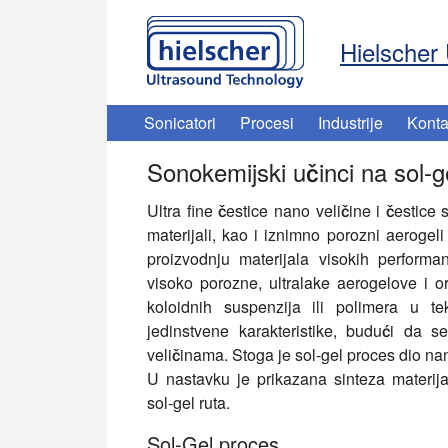
Hielscher 
Sonicatori
Procesi
Industrije
Konta
Sonokemijski učinci na sol-g
Ultra fine čestice nano veličine i čestice s
materijali, kao i iznimno porozni aerogeli 
proizvodnju materijala visokih performan
visoko porozne, ultralake aerogelove i o
koloidnih suspenzija ili polimera u te
jedinstvene karakteristike, budući da 
veličinama. Stoga je sol-gel proces dio na
U nastavku je prikazana sinteza materij
sol-gel ruta.
Sol-Gel proces