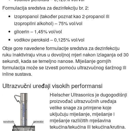
Formulacija sredstva za dezinfekciju br. 2:
izopropanol (također poznat kao 2-propanol ili
izopropilni alkohol) – 75% vol/vol
glicerin – 1,45% vol/vol
vodikov peroksid – 0,125% vol/vol
Obje gore navedene formulacije sredstva za dezinfekciju
ruku inaktiviraju virus u dovoljnoj mjeri nakon izlaganja od 30
sekundi, kada se temeljno nanose. Miješanje gornjih
formulacija može se izvesti pomoću ultrazvučnog šaržnog ili
inline sustava.
Ultrazvučni uređaji visokih performansi
Hielscher Ultrasonics je dugogodišnji
proizvođač ultrazvučnih uređaja
velike snage za primjene koje
uključuju miješanje, miješanje i
miješanje različitih mješavina
tekućina/tekućina ili tekućina/krutina.