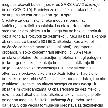
mogu uzrokovati bolesti (npr. virus SARS-CoV-2 uzrokuje
bolest COVID-19). Sredstva za dezinfekciju ruku obično su
dostupna kao tekućina, pjena, gel ili sprej.
Sredstva za dezinfekciju ruku mogu se formulirati
korištenjem različitih sastojaka i sastava. Na primjer,
sredstva za dezinfekciju ruku mogu biti na bazi alkohola ili
bez alkohola. Proizvodi za dezinfekciju ruku na bazi alkohola
obično sadrže između 60 i 95% alkohola. Kao alkoholi
najčešće se koriste etanol (etilni alkohol), izopropanol ili n-
propanol. Visoko koncentrirani alkohol (tj. 60% i više)
uništava proteine. Denaturacijom proteina, mnogi patogeni
(mikroorganizmi koji uzrokuju bolesti) se inaktiviraju ili
ubijaju. Sredstva za dezinfekciju ruku bez alkohola su
alternativni proizvod u kojem se dezinficijensi, kao što je
benzalkonijev klorid (BAC), ili antimikrobna sredstva, kao što
je triklosan, koriste kao aktivni sastojci za inaktivaciju ili
ubijanje mikroorganizama. U oba sredstva za dezinfekciju
ruku na bazi alkohola i bez alkohola, aktivni sastojci protiv
patogena mogu isušiti kožu uništavajući prirodnu kožnu
barijeru. Stoga većina formulacija sredstava za dezinfekciju