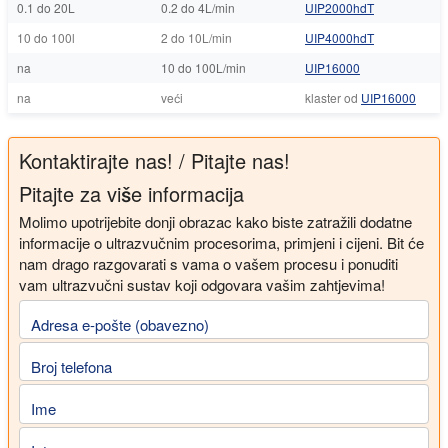
0.1 do 20L
0.2 do 4L/min
UIP2000hdT
10 do 100l
2 do 10L/min
UIP4000hdT
na
10 do 100L/min
UIP16000
na
veći
klaster od
UIP16000
Kontaktirajte nas! / Pitajte nas!
Pitajte za više informacija
Molimo upotrijebite donji obrazac kako biste zatražili dodatne
informacije o ultrazvučnim procesorima, primjeni i cijeni. Bit će
nam drago razgovarati s vama o vašem procesu i ponuditi
vam ultrazvučni sustav koji odgovara vašim zahtjevima!
Adresa e-pošte (obavezno)
Broj telefona
Ime