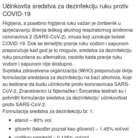
Učinkovita sredstva za dezinfekciju ruku protiv
COVID-19
Higijena, a posebno higijena ruku važan je čimbenik u
sprječavanju širenja teškog akutnog respiratornog sindroma
coronavirus 2 (SARS-CoV-2), virusa koji uzrokuje bolest
COVID-19. Dok se temeljito pranje ruku vodom i sapunom
preporučuje kad god je to moguće, sredstva za dezinfekciju
ruku pouzdana su alternativa, osobito kada pranje ruku
vodom i sapunom nije dostupno.
Svjetska zdravstvena organizacija (WHO) preporučuje dvije
formulacije sredstava za dezinfekciju na bazi alkohola, koje
su testirane da budu učinkovite protiv koronavirusa SARS-
CoV-2. Znanstvenici iz Njemačke i Švicarske testirali su i
potvrdili formulacije sredstva za dezinfekciju’ učinkovitost
protiv SARS-CoV-2.
Formulacija sredstva za dezinfekciju br. 1:
etanol – 80% vol.
glicerin (također poznat kao glicerol) – 1.45% vol/vol
vodikov peroksid – 0,125% vol/vol