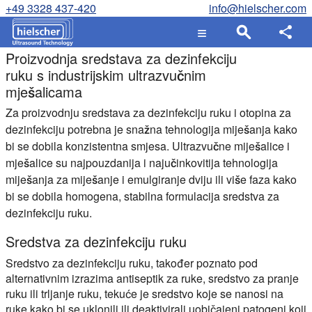
+49 3328 437-420
info@hielscher.com
Proizvodnja sredstava za dezinfekciju
ruku s industrijskim ultrazvučnim
mješalicama
Za proizvodnju sredstava za dezinfekciju ruku i otopina za
dezinfekciju potrebna je snažna tehnologija miješanja kako
bi se dobila konzistentna smjesa. Ultrazvučne miješalice i
mješalice su najpouzdanija i najučinkovitija tehnologija
miješanja za miješanje i emulgiranje dviju ili više faza kako
bi se dobila homogena, stabilna formulacija sredstva za
dezinfekciju ruku.
Sredstva za dezinfekciju ruku
Sredstvo za dezinfekciju ruku, također poznato pod
alternativnim izrazima antiseptik za ruke, sredstvo za pranje
ruku ili trljanje ruku, tekuće je sredstvo koje se nanosi na
ruke kako bi se uklonili ili deaktivirali uobičajeni patogeni koji