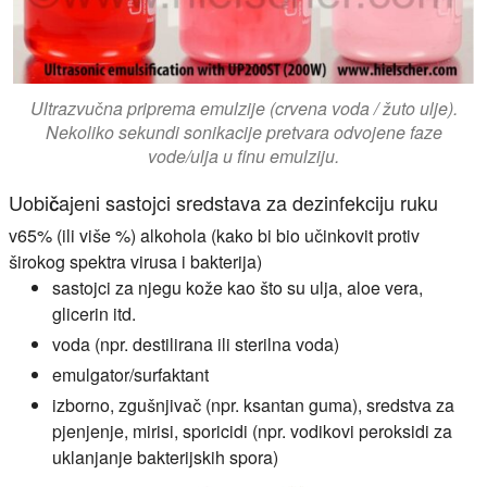
Ultrazvučna priprema emulzije (crvena voda / žuto ulje).
Nekoliko sekundi sonikacije pretvara odvojene faze
vode/ulja u finu emulziju.
Uobičajeni sastojci sredstava za dezinfekciju ruku
v65% (ili više %) alkohola (kako bi bio učinkovit protiv
širokog spektra virusa i bakterija)
sastojci za njegu kože kao što su ulja, aloe vera,
glicerin itd.
voda (npr. destilirana ili sterilna voda)
emulgator/surfaktant
izborno, zgušnjivač (npr. ksantan guma), sredstva za
pjenjenje, mirisi, sporicidi (npr. vodikovi peroksidi za
uklanjanje bakterijskih spora)