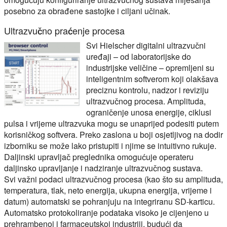
posebno za obrađene sastojke i ciljani učinak.
Ultrazvučno praćenje procesa
Svi Hielscher digitalni ultrazvučni
uređaji – od laboratorijske do
industrijske veličine – opremljeni su
inteligentnim softverom koji olakšava
preciznu kontrolu, nadzor i reviziju
ultrazvučnog procesa. Amplituda,
ograničenje unosa energije, ciklusi
pulsa i vrijeme ultrazvuka mogu se unaprijed podesiti putem
korisničkog softvera. Preko zaslona u boji osjetljivog na dodir
izborniku se može lako pristupiti i njime se intuitivno rukuje.
Daljinski upravljač preglednika omogućuje operateru
daljinsko upravljanje i nadziranje ultrazvučnog sustava.
Svi važni podaci ultrazvučnog procesa (kao što su amplituda,
temperatura, tlak, neto energija, ukupna energija, vrijeme i
datum) automatski se pohranjuju na integriranu SD-karticu.
Automatsko protokoliranje podataka visoko je cijenjeno u
prehrambenoj i farmaceutskoj industriji, budući da