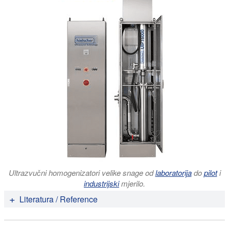
Ultrazvučni homogenizatori velike snage od
laboratorija
do
pilot
i
industrijski
mjerilo.
Literatura / Reference
Aparajita Chatterjee, Giulia Bandini, Edwin Motari,
John Samuelson (2015):
Ethanol and Isopropanol in