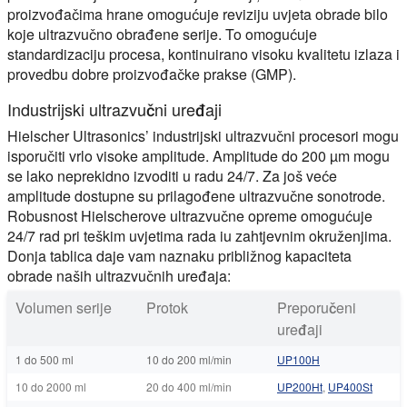
proizvođačima hrane omogućuje reviziju uvjeta obrade bilo
koje ultrazvučno obrađene serije. To omogućuje
standardizaciju procesa, kontinuirano visoku kvalitetu izlaza i
provedbu dobre proizvođačke prakse (GMP).
Industrijski ultrazvučni uređaji
Hielscher Ultrasonics’ industrijski ultrazvučni procesori mogu
isporučiti vrlo visoke amplitude. Amplitude do 200 µm mogu
se lako neprekidno izvoditi u radu 24/7. Za još veće
amplitude dostupne su prilagođene ultrazvučne sonotrode.
Robusnost Hielscherove ultrazvučne opreme omogućuje
24/7 rad pri teškim uvjetima rada iu zahtjevnim okruženjima.
Donja tablica daje vam naznaku približnog kapaciteta
obrade naših ultrazvučnih uređaja:
Volumen serije
Protok
Preporučeni
uređaji
1 do 500 ml
10 do 200 ml/min
UP100H
10 do 2000 ml
20 do 400 ml/min
UP200Ht
,
UP400St