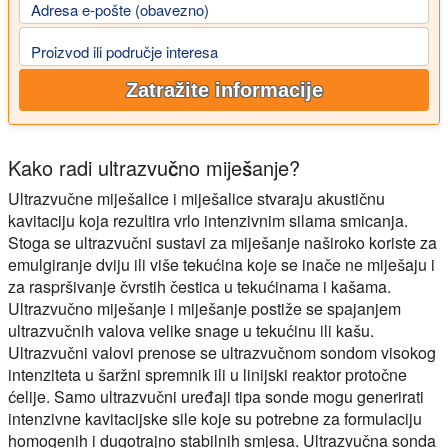
Adresa e-pošte (obavezno)
Proizvod ili područje interesa
Zatražite informacije
Kako radi ultrazvučno miješanje?
Ultrazvučne miješalice i miješalice stvaraju akustičnu
kavitaciju koja rezultira vrlo intenzivnim silama smicanja.
Stoga se ultrazvučni sustavi za miješanje naširoko koriste za
emulgiranje dviju ili više tekućina koje se inače ne miješaju i
za raspršivanje čvrstih čestica u tekućinama i kašama.
Ultrazvučno miješanje i miješanje postiže se spajanjem
ultrazvučnih valova velike snage u tekućinu ili kašu.
Ultrazvučni valovi prenose se ultrazvučnom sondom visokog
intenziteta u šaržni spremnik ili u linijski reaktor protočne
ćelije. Samo ultrazvučni uređaji tipa sonde mogu generirati
intenzivne kavitacijske sile koje su potrebne za formulaciju
homogenih i dugotrajno stabilnih smjesa. Ultrazvučna sonda