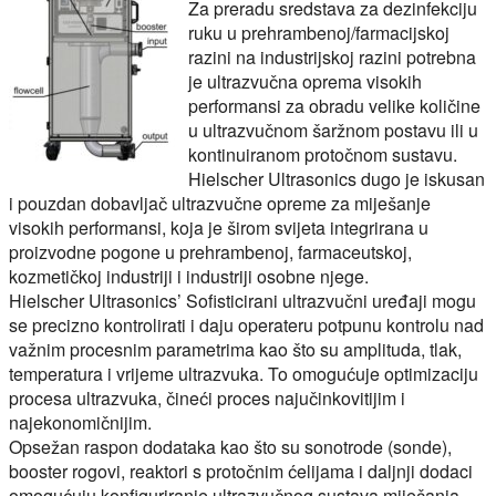
Za preradu sredstava za dezinfekciju
ruku u prehrambenoj/farmacijskoj
razini na industrijskoj razini potrebna
je ultrazvučna oprema visokih
performansi za obradu velike količine
u ultrazvučnom šaržnom postavu ili u
kontinuiranom protočnom sustavu.
Hielscher Ultrasonics dugo je iskusan
i pouzdan dobavljač ultrazvučne opreme za miješanje
visokih performansi, koja je širom svijeta integrirana u
proizvodne pogone u prehrambenoj, farmaceutskoj,
kozmetičkoj industriji i industriji osobne njege.
Hielscher Ultrasonics’ Sofisticirani ultrazvučni uređaji mogu
se precizno kontrolirati i daju operateru potpunu kontrolu nad
važnim procesnim parametrima kao što su amplituda, tlak,
temperatura i vrijeme ultrazvuka. To omogućuje optimizaciju
procesa ultrazvuka, čineći proces najučinkovitijim i
najekonomičnijim.
Opsežan raspon dodataka kao što su sonotrode (sonde),
booster rogovi, reaktori s protočnim ćelijama i daljnji dodaci
omogućuju konfiguriranje ultrazvučnog sustava miješanja