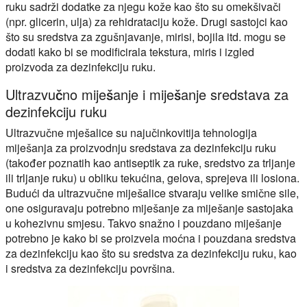
ruku sadrži dodatke za njegu kože kao što su omekšivači
(npr. glicerin, ulja) za rehidrataciju kože. Drugi sastojci kao
što su sredstva za zgušnjavanje, mirisi, bojila itd. mogu se
dodati kako bi se modificirala tekstura, miris i izgled
proizvoda za dezinfekciju ruku.
Ultrazvučno miješanje i miješanje sredstava za
dezinfekciju ruku
Ultrazvučne mješalice su najučinkovitija tehnologija
miješanja za proizvodnju sredstava za dezinfekciju ruku
(također poznatih kao antiseptik za ruke, sredstvo za trljanje
ili trljanje ruku) u obliku tekućina, gelova, sprejeva ili losiona.
Budući da ultrazvučne miješalice stvaraju velike smične sile,
one osiguravaju potrebno miješanje za miješanje sastojaka
u kohezivnu smjesu. Takvo snažno i pouzdano miješanje
potrebno je kako bi se proizvela moćna i pouzdana sredstva
za dezinfekciju kao što su sredstva za dezinfekciju ruku, kao
i sredstva za dezinfekciju površina.