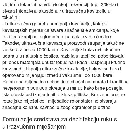
vibrira u tekućini na vrlo visokoj frekvenciji (npr. 20kHz) i
stvara intenzivnu akustičnu / ultrazvučnu kavitaciju u
tekućini.
U ultrazvučno generiranom polju kavitacije, kolaps
kavitacijskih mjehurića stvara snažne sile smicanja, koje
razbijaju kapljice, aglomerate, pa čak i čvrste čestice.
Također, ultrazvučna kavitacija proizvodi strujanje tekućine
velike brzine do 1000 km/h. Kavitacijski mlazevi tekućine
udaraju u nakupine čestica, razbijaju kapljice, poboljšavaju
prijenos materijala unutar tekućina i kaša i raspršuju krutine
kroz medij. U polju ultrazvučne kavitacije, tlakovi se brzo i
opetovano mijenjaju između vakuuma i do 1000 bara.
Rotaciona miješalica s 4 oštrice miješalice morala bi raditi na
nevjerojatnih 300 000 okretaja u minuti kako bi se postigla
ista učestalost izmjeničnih ciklusa pritiska. Konvencionalne
rotacijske miješalice i miješalice rotor-stator ne stvaraju
značajnu količinu kavitacije zbog ograničenja brzine.
Formulacije sredstava za dezinfekciju ruku s
ultrazvučnim miješanjem