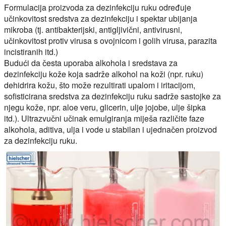
Formulacija proizvoda za dezinfekciju ruku određuje
učinkovitost sredstva za dezinfekciju i spektar ubijanja
mikroba (tj. antibakterijski, antigljivični, antivirusni,
učinkovitost protiv virusa s ovojnicom i golih virusa, parazita
incistiranih itd.)
Budući da česta uporaba alkohola i sredstava za
dezinfekciju kože koja sadrže alkohol na koži (npr. ruku)
dehidrira kožu, što može rezultirati upalom i iritacijom,
sofisticirana sredstva za dezinfekciju ruku sadrže sastojke za
njegu kože, npr. aloe veru, glicerin, ulje jojobe, ulje šipka
itd.). Ultrazvučni učinak emulgiranja miješa različite faze
alkohola, aditiva, ulja i vode u stabilan i ujednačen proizvod
za dezinfekciju ruku.