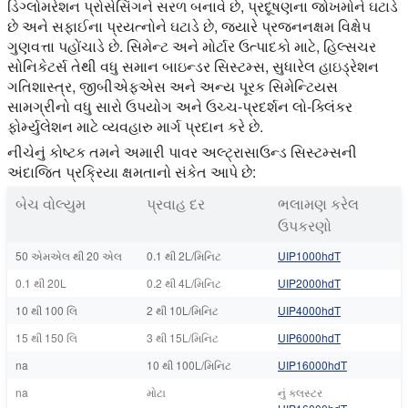
ડિગ્લોમરેશન પ્રોસેસિંગને સરળ બનાવે છે, પ્રદૂષણના જોખમોને ઘટાડે
છે અને સફાઈના પ્રયત્નોને ઘટાડે છે, જ્યારે પ્રજનનક્ષમ વિક્ષેપ
ગુણવત્તા પહોંચાડે છે. સિમેન્ટ અને મોર્ટાર ઉત્પાદકો માટે, હિલ્સચર
સોનિકેટર્સ તેથી વધુ સમાન બાઇન્ડર સિસ્ટમ્સ, સુધારેલ હાઇડ્રેશન
ગતિશાસ્ત્ર, જીબીએફએસ અને અન્ય પૂરક સિમેન્ટિયસ
સામગ્રીનો વધુ સારો ઉપયોગ અને ઉચ્ચ-પ્રદર્શન લો-ક્લિંકર
ફોર્મ્યુલેશન માટે વ્યવહારુ માર્ગ પ્રદાન કરે છે.
નીચેનું કોષ્ટક તમને અમારી પાવર અલ્ટ્રાસાઉન્ડ સિસ્ટમ્સની
અંદાજિત પ્રક્રિયા ક્ષમતાનો સંકેત આપે છે:
બેચ વોલ્યુમ
પ્રવાહ દર
ભલામણ કરેલ
ઉપકરણો
50 એમએલ થી 20 એલ
0.1 થી 2L/મિનિટ
UIP1000hdT
0.1 થી 20L
0.2 થી 4L/મિનિટ
UIP2000hdT
10 થી 100 લિ
2 થી 10L/મિનિટ
UIP4000hdT
15 થી 150 લિ
3 થી 15L/મિનિટ
UIP6000hdT
na
10 થી 100L/મિનિટ
UIP16000hdT
na
મોટા
નું ક્લસ્ટર