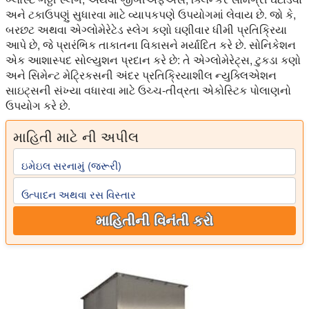
અને ટકાઉપણું સુધારવા માટે વ્યાપકપણે ઉપયોગમાં લેવાય છે. જો કે,
બરછટ અથવા એગ્લોમેરેટેડ સ્લેગ કણો ઘણીવાર ધીમી પ્રતિક્રિયા
આપે છે, જે પ્રારંભિક તાકાતના વિકાસને મર્યાદિત કરે છે. સોનિકેશન
એક આશાસ્પદ સોલ્યુશન પ્રદાન કરે છે: તે એગ્લોમેરેટ્સ, ટુકડા કણો
અને સિમેન્ટ મેટ્રિકસની અંદર પ્રતિક્રિયાશીલ ન્યુક્લિએશન
સાઇટ્સની સંખ્યા વધારવા માટે ઉચ્ચ-તીવ્રતા એકોસ્ટિક પોલાણનો
ઉપયોગ કરે છે.
માહિતી માટે ની અપીલ
ઇમેઇલ સરનામું (જરૂરી)
ઉત્પાદન અથવા રસ વિસ્તાર
માહિતીની વિનંતી કરો