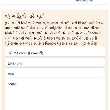
UIP16000hdT
વધુ માહિતી માટે પૂછો
કૃપા કરીને સિમેન્ટ ઉત્પાદન, તકનીકી વિગતો અને કિંમતો માટે ઉચ્ચ-
પાવર સોનિકેટર્સ વિશે વધારાની માહિતીની વિનંતી કરવા માટે નીચેના
ફોર્મનો ઉપયોગ કરો. અમે તમારી સાથે તમારી સિમેન્ટ પ્રક્રિયાની
ચર્ચા કરવામાં અને તમારી ઉત્પાદન આવશ્યકતાઓને પૂર્ણ કરતી
શ્રેષ્ઠ પાવર-અલ્ટ્રાસાઉન્ડ સિસ્ટમ પ્રદાન કરવામાં ખુશ થઈશું!
ઇમેઇલ સરનામું (જરૂરી)
ફોન નંબર
નામ
વ્યાજ