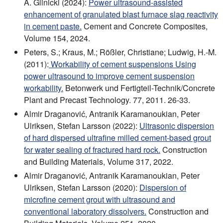
A. Glinicki (2024):
Power ultrasound-assisted
enhancement of granulated blast furnace slag reactivity
in cement paste.
Cement and Concrete Composites,
Volume 154, 2024.
Peters, S.; Kraus, M.; Rößler, Christiane; Ludwig, H.-M.
(2011):
Workability of cement suspensions Using
power ultrasound to improve cement suspension
workability.
Betonwerk und Fertigteil-Technik/Concrete
Plant and Precast Technology. 77, 2011. 26-33.
Almir Draganović, Antranik Karamanoukian, Peter
Ulriksen, Stefan Larsson (2022):
Ultrasonic dispersion
of hard dispersed ultrafine milled cement-based grout
for water sealing of fractured hard rock.
Construction
and Building Materials, Volume 317, 2022.
Almir Draganović, Antranik Karamanoukian, Peter
Ulriksen, Stefan Larsson (2020):
Dispersion of
microfine cement grout with ultrasound and
conventional laboratory dissolvers.
Construction and