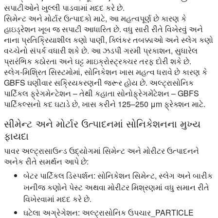
સપાટીઓને ખુલ્લી પાડવામાં મદદ કરે છે.
સિમેન્ટ અને મોર્ટાર ઉત્પાદકો માટે, આ મહત્વપૂર્ણ છે કારણ કે
હાઇડ્રેશન ખૂબ જ સપાટી આધારિત છે. વધુ સારી રીતે વિખેરવું અને
નાના પ્રતિક્રિયાશીલ કણો પાણી, ક્લિંકર તબક્કાઓ અને સ્લેગ કણો
વચ્ચેનો સંપર્ક વધારી શકે છે. આ ઝડપી ગરમી પ્રકાશન, સુધારેલ
પ્રારંભિક કઠોરતા અને ઘટ્ટ માઇક્રોસ્ટ્રક્ચર તરફ દોરી શકે છે.
સ્લેગ-મિશ્રિત સિસ્ટમોમાં, સોનિકેશન ખાસ મહત્વ ધરાવે છે કારણ કે
GBFS ઘણીવાર સક્રિયકરણની જરૂર હોય છે. અલ્ટ્રાસોનિક
પાર્ટિકલ ફ્રેગમેન્ટેશન – તેથી કહાતા સોનોફ્રેગમેંટેશન – GBFS
પાર્ટિકલ્સનો કદ ઘટાડે છે, ખાસ કરીને 125–250 μm ફ્રેક્શન માટે.
સીમેન્ટ અને મોર્ટાર ઉત્પાદનમાં સોનિકેશનના મુખ્ય
ફાયદા
પાવર અલ્ટ્રાસાઉન્ડ ઉદ્યોગમાં સિમેન્ટ અને મોરીટર ઉત્પાદનને
અનેક રીતે સમર્થન આપે છે:
બેટર પાર્ટિકલ ડિસ્પર્શન:
સોનિકેશન સિમેન્ટ, સ્લેગ અને બારીક
ખનીજ કણોને પેસ્ટ અથવા મોરીટર મિશ્રણમાં વધુ સમાન રીતે
વિખેરવામાં મદદ કરે છે.
ઘટેલા અગ્રેગેશન:
અલ્ટ્રાસોનિક ઉપચાર_PARTICLE