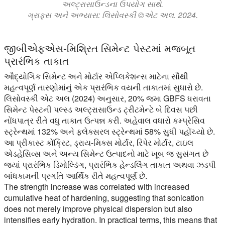
અલ્ટ્રાસાઉન્ડના ઉપયોગ સાથે.
ગ્રાફ્સ અને અભ્યાસ: લિસોવસ્કી ©એટ અલ. 2024.
જીબીએફએસ-મિશ્રિત સિમેન્ટ પેસ્ટમાં મજબૂત
પ્રારંભિક તાકાત
ઔદ્યોગિક સિમેન્ટ અને મોર્ટાર એપ્લિકેશન્સ માટેના સૌથી
મહત્વપૂર્ણ તારણોમાંનું એક પ્રારંભિક વયની તાકાતમાં સુધારો છે.
લિસોવસ્કી એટ અલ (2024) અનુસાર, 20% જમા GBFS ધરાવતા
સિમેન્ટ પેસ્ટની પલ્સ્ડ અલ્ટ્રાસાઉન્ડ ટ્રીટમેન્ટે બે દિવસ પછી
નોંધપાત્ર રીતે વધુ તાકાત ઉત્પન્ન કરી. અહેવાલ વધારો કમ્પ્રેસિવ
સ્ટ્રેન્થમાં 132% અને ફ્લેક્સરલ સ્ટ્રેન્થમાં 58% સુધી પહોંચ્યો છે.
આ પ્રીકાસ્ટ કોંક્રિટ, ડ્રાય-મિક્સ મોર્ટાર, રિપેર મોર્ટાર, ટાઇલ
એડહેસિવ્સ અને અન્ય સિમેન્ટ ઉત્પાદનો માટે ખૂબ જ સુસંગત છે
જ્યાં પ્રારંભિક ડિમોલ્ડિંગ, પ્રારંભિક હેન્ડલિંગ તાકાત અથવા ઝડપી
બાંધકામની પ્રગતિ આર્થિક રીતે મહત્વપૂર્ણ છે.
The strength increase was correlated with increased
cumulative heat of hardening, suggesting that sonication
does not merely improve physical dispersion but also
intensifies early hydration. In practical terms, this means that