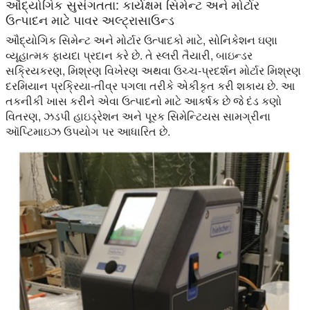
ઔદ્યોગિક સુસંગતતા: કાર્યક્ષમ સિમેન્ટ અને મોર્ટાર
ઉત્પાદન માટે પાવર અલ્ટ્રાસાઉન્ડ
ઔદ્યોગિક સિમેન્ટ અને મોર્ટાર ઉત્પાદકો માટે, સોનિકેશન ઘણા
વ્યૂહાત્મક ફાયદા પ્રદાન કરે છે. તે સ્લરી તૈયારી, બાઇન્ડર
સક્રિયકરણ, મિશ્રણ વિખેરણ અથવા ઉચ્ચ-પ્રદર્શન મોર્ટાર મિશ્રણ
દરમિયાન પ્રક્રિયા-તીવ્ર પગલા તરીકે એકીકૃત કરી શકાય છે. આ
તકનીકી ખાસ કરીને એવા ઉત્પાદનો માટે આકર્ષક છે જે દંડ કણો
વિતરણ, ઝડપી હાઇડ્રેશન અને પૂરક સિમેન્ટિયસ સામગ્રીના
ઑપ્ટિમાઇઝ ઉપયોગ પર આધારિત છે.