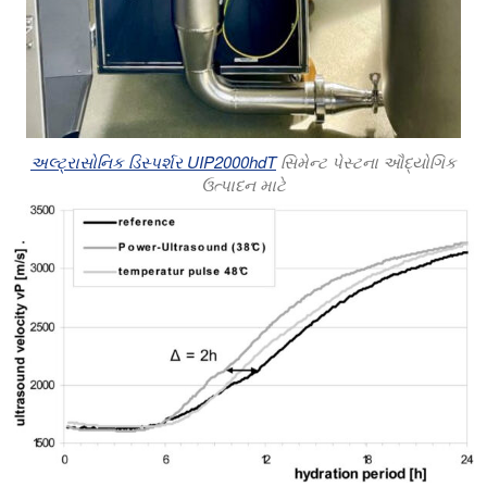
અલ્ટ્રાસોનિક ડિસ્પર્શર UIP2000hdT
સિમેન્ટ પેસ્ટના ઔદ્યોગિક
ઉત્પાદન માટે