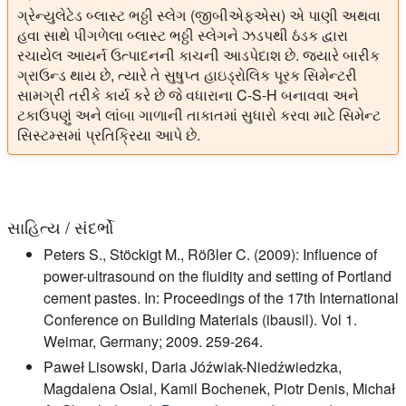
ગ્રેન્યુલેટેડ બ્લાસ્ટ ભઠ્ઠી સ્લેગ (જીબીએફએસ) એ પાણી અથવા
હવા સાથે પીગળેલા બ્લાસ્ટ ભઠ્ઠી સ્લેગને ઝડપથી ઠંડક દ્વારા
રચાયેલ આયર્ન ઉત્પાદનની કાચની આડપેદાશ છે. જ્યારે બારીક
ગ્રાઉન્ડ થાય છે, ત્યારે તે સુષુપ્ત હાઇડ્રોલિક પૂરક સિમેન્ટરી
સામગ્રી તરીકે કાર્ય કરે છે જે વધારાના C-S-H બનાવવા અને
ટકાઉપણું અને લાંબા ગાળાની તાકાતમાં સુધારો કરવા માટે સિમેન્ટ
સિસ્ટમ્સમાં પ્રતિક્રિયા આપે છે.
સાહિત્ય / સંદર્ભો
Peters S., Stöckigt M., Rößler C. (2009): Influence of
power-ultrasound on the fluidity and setting of Portland
cement pastes. In: Proceedings of the 17th International
Conference on Building Materials (ibausil). Vol 1.
Weimar, Germany; 2009. 259-264.
Paweł Lisowski, Daria Jóźwiak-Niedźwiedzka,
Magdalena Osial, Kamil Bochenek, Piotr Denis, Michał