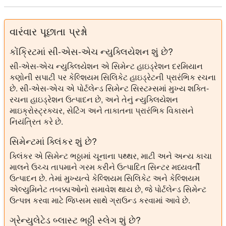
વારંવાર પૂછાતા પ્રશ્નો
કોંક્રિટમાં સી-એસ-એચ ન્યુક્લિયેશન શું છે?
સી-એસ-એચ ન્યુક્લિયેશન એ સિમેન્ટ હાઇડ્રેશન દરમિયાન
કણોની સપાટી પર કેલ્શિયમ સિલિકેટ હાઇડ્રેટની પ્રારંભિક રચના
છે. સી-એસ-એચ એ પોર્ટલેન્ડ સિમેન્ટ સિસ્ટમ્સમાં મુખ્ય શક્તિ-
રચના હાઇડ્રેશન ઉત્પાદન છે, અને તેનું ન્યુક્લિયેશન
માઇક્રોસ્ટ્રક્ચર, સેટિંગ અને તાકાતના પ્રારંભિક વિકાસને
નિયંત્રિત કરે છે.
સિમેન્ટમાં ક્લિંકર શું છે?
ક્લિંકર એ સિમેન્ટ ભઠ્ઠામાં ચૂનાના પથ્થર, માટી અને અન્ય કાચા
માલને ઉચ્ચ તાપમાને ગરમ કરીને ઉત્પાદિત સિન્ટર મધ્યવર્તી
ઉત્પાદન છે. તેમાં મુખ્યત્વે કેલ્શિયમ સિલિકેટ અને કેલ્શિયમ
એલ્યુમિનેટ તબક્કાઓનો સમાવેશ થાય છે, જે પોર્ટલેન્ડ સિમેન્ટ
ઉત્પન્ન કરવા માટે જિપ્સમ સાથે ગ્રાઉન્ડ કરવામાં આવે છે.
ગ્રેન્યુલેટેડ બ્લાસ્ટ ભઠ્ઠી સ્લેગ શું છે?