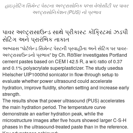
હાઇડ્રેટિંગ સિમેન્ટ પેસ્ટના અલ્ટ્રાસોનિક પલ્સ વેલોસીટી પર પાવર
અલ્ટ્રાસોનિકેશન (PUS) નો પ્રભાવ
પાવર અલ્ટ્રાસાઉન્ડ સાથે પ્રીકાસ્ટ કોંક્રિટમાં ઝડપી
સેટિંગ અને પ્રારંભિક તાકાત
અભ્યાસ “પોર્ટલેન્ડ સિમેન્ટ પેસ્ટની પ્રવાહીતા અને સેટિંગ પર પાવર-
અલ્ટ્રાસાઉન્ડનો પ્રભાવ”
by Ch. Rößler investigates Portland
cement pastes based on CEM I 42.5 R, a w/c ratio of 0.37
and 0.1% polyacrylate superplasticizer. The study usedsa
Hielscher UIP1000hd sonicator in flow-through setup to
evaluate whether power ultrasound could accelerate
hydration, improve fluidity, shorten setting and increase early
strength.
The results show that power ultrasound (PUS) accelerates
the main hydration period. The temperature curve
demonstrate an earlier hydration peak, while the
microstructure images after five hours showed larger C-S-H
phases in the ultrasound-treated paste than in the reference.