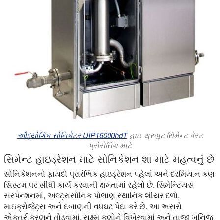
ઔદ્યોગિક સોનિકેટર UIP16000hdT
હાઇ-થ્રુપુટ સિમેન્ટ પેસ્ટ
પ્રોસેસિંગ માટે
સિમેન્ટ હાઇડ્રેશન માટે સોનિકેશન શા માટે મહત્વનું છે
સોનિકેશનનો ફાયદો પ્રારંભિક હાઇડ્રેશન પહેલાં અને દરમિયાન કણ
સિસ્ટમ પર સીધી કાર્ય કરવાની ક્ષમતામાં રહેલો છે. સિમેન્ટિયસ
સસ્પેન્શનમાં, અલ્ટ્રાસોનિક પોલાણ સ્થાનિક શીયર દળો,
માઇક્રોજેટ્સ અને દબાણની વધઘટ પેદા કરે છે. આ અસરો
એકત્રીકરણને તોડવામાં, સૂક્ષ્મ કણોને વિખેરવામાં અને તાજી ખનિજ