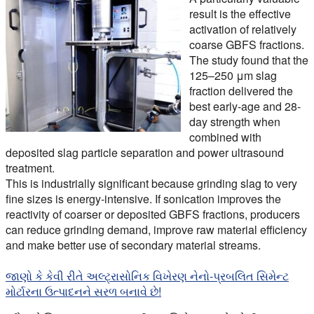
result is the effective
activation of relatively
coarse GBFS fractions.
The study found that the
125–250 μm slag
fraction delivered the
best early-age and 28-
day strength when
combined with
deposited slag particle separation and power ultrasound
treatment.
This is industrially significant because grinding slag to very
fine sizes is energy-intensive. If sonication improves the
reactivity of coarser or deposited GBFS fractions, producers
can reduce grinding demand, improve raw material efficiency
and make better use of secondary material streams.
જાણો કે કેવી રીતે અલ્ટ્રાસોનિક વિખેરણ નેનો-પ્રબલિત સિમેન્ટ
મોર્ટારના ઉત્પાદનને સરળ બનાવે છે!