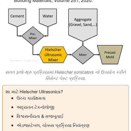
Building Materials, Volume 251, 2020.
સતત ફ્લો-થ્રુ પ્રક્રિયામાં Hielscher sonicators નો ઉપયોગ કરીને
સિમેન્ટ પેસ્ટ પ્રક્રિયા.
શા માટે Hielscher Ultrasonics?
ઉચ્ચ કાર્યક્ષમતા
અદ્યતન ટેકનોલોજી
વિશ્વસનીયતા & મજબૂતાઈ
એડજસ્ટેબલ, ચોક્કસ પ્રક્રિયા નિયંત્રણ