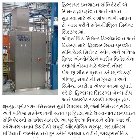
હિલ્સચર ઇનલાઇન સોનિકેટર્સ એ
સિમેન્ટ હાઇડ્રેશન અને તાકાત
સુધારવા માટે એક શક્તિશાળી સાધન
છે, ખાસ કરીને સ્લેગ-મિશ્રિત સિમેન્ટ
સિસ્ટમ્સમાં.
ઔદ્યોગિક સિમેન્ટ ડિગ્લોમરેશન અને
વિખેરણ માટે, હિલશર ઉચ્ચ-પ્રદર્શન
સોનિકેટર્સ સિમેન્ટ, સ્લેગ અને ખનિજ
ફિલર એગ્લોમેરેટને બારીક વિખેરાયેલા
કણોમાં તોડવા માટે જરૂરી તીવ્ર
પોલાણ શીયર પ્રદાન કરે છે, જે કણો
ભીંજવું, સપાટીની સક્રિયતા અને
સિમેન્ટ સ્લરીમાં એકરૂપતામાં સુધારો
કરે છે. હિલ્સચર સિસ્ટમ્સ બેન્ચ-ટોપ
અને પાયલોટ સ્કેલથી મજબૂત હાઇ-
થ્રુપુટ પ્રોડક્શન સિસ્ટમ્સ સુધી ઉપલબ્ધ છે, જેમાં સિમેન્ટ ગ્રાઉટ
અને ખનિજ સસ્પેન્શનની સતત પ્રક્રિયા માટે ઉચ્ચ-પાવર ઇનલાઇન
સોનિકેટરનો સમાવેશ થાય છે. આ પ્રક્રિયા વિકાસને સીધા આર થી
સ્કેલેબલ બનાવે છે&ડીથી સંપૂર્ણ ઔદ્યોગિક થ્રુપુટ. ગ્રાઇન્ડિંગ
મીડિયાની જરૂરિયાતને દૂર કરીને અથવા ઘટાડીને, અલ્ટ્રાસોનિક