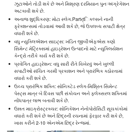
ઝૂટાઓને તોડી શકે છે અને મિશ્રણ દરમિયાન પુનઃઅંગ્રેગેશન
અટકાવી શકે છે.
અનાજ શુદ્ધિકરણ:
મોટા સ્લેગ.Partર્tિકલ્સને નાની
ફ્રેક્શન્સમાં તોડવામાં આવી શકે છે, જે ઉપલબ્ધ સપાટી ક્ષેત્ર
વધારી શકે છે.
વધુ ન્યુક્લિએશન સાઇટ્સ:
ખંડિત જીબીએફએસ કણો
સિમેન્ટ મેટ્રિક્સમાં હાઇડ્રેશન ઉત્પાદનો માટે ન્યુક્લિયેશન
કેન્દ્રો તરીકે કાર્ય કરી શકે છે.
પ્રવેગિત હાઇડ્રેશન:
વધુ સારી રીતે વિખેરવું અને ખુલ્લી
સપાટીઓ સંચિત ગરમી પ્રકાશન અને પ્રારંભિક કઠોરતામાં
વધારો કરી શકે છે.
ઉચ્ચ પ્રારંભિક શક્તિ:
સોનિકટેડ સ્લેગ-મિશ્રિત સિમેન્ટ
પેસ્ટ્સ માત્ર બે દિવસ પછી સંકોચન અને ફ્લેક્સરલ શક્તિમાં
નોંધપાત્ર લાભ બતાવી શકે છે.
ઉન્નત માઇક્રોસ્ટ્રક્ચર:
સોનિકેશન નેનોપોરોસિટી સૂચકાંકોમાં
વધારો કરી શકે છે અને છિદ્રની રચનામાં ફેરફાર કરી શકે છે,
ખાસ કરીને 2-10 એનએમ છિદ્ર રેન્જમાં.