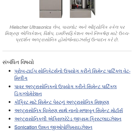
Hielscher Ultrasonics લેબ, પાયલોટ અને ઔદ્યોગિક સ્કેલ પર
મિશ્રણ એપ્લિકેશન, વિક્ષેપ, ઇમલ્સિફિકેશન અને નિષ્કર્ષણ માટે ઉચ્ચ-
પ્રદર્શન અલ્ટ્રાસોનિક હોમોજેનાઇઝર્સનું ઉત્પાદન કરે છે.
સંબંધિત વિષયો
પ્રોબ-ટાઈપ સોનિકેટર્સનો ઉપયોગ કરીને સિમેન્ટ પાર્ટિકલ વેટ-
મિલીંગ
પાવર અલ્ટ્રાસોનિકનો ઉપયોગ કરીને સિમેન્ટ પાર્ટિકલ
ડિગગ્લોમેરેશન
કોંક્રિટ માટે સિમેન્ટ પેસ્ટનું અલ્ટ્રાસોનિક મિશ્રણ
અલ્ટ્રાસોનિક વિખેરણ સાથે નાનો-મજબૂત સિમેન્ટ મોર્ટાર્સ
અલ્ટ્રાસોનિકલી એક્સિલરેટેડ જીપ્સમ ક્રિસ્ટલાઇઝેશન
Sonication ઉન્નત જીઓપોલિમરાઇઝેશન