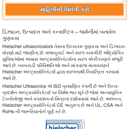
માહિતીની વિનંતી કરો
ડિઝાઇન, ઉત્પાદન અને કન્સલ્ટિંગ – જર્મનીમાં બનાવેલ
ગુણવત્તા
Hielscher ultrasonicators તેમના ઉચ્ચતમ ગુણવત્તા અને ડિઝાઇન
ધોરણો માટે જાણીતા છે. મજબૂતાઈ અને સરળ કામગીરી ઔદ્યોગિક
સુવિધાઓમાં અમારા અલ્ટ્રાસોનિકેટર્સના સરળ એકીકરણને મંજૂરી
આપે છે. ખરબચડી પરિસ્થિતિઓ અને માંગવાળા વાતાવરણને
Hielscher અલ્ટ્રાસોનિકેટર્સ દ્વારા સરળતાથી નિયંત્રિત કરવામાં
આવે છે.
Hielscher Ultrasonics એ ISO પ્રમાણિત કંપની છે અને ઉચ્ચ-
પ્રદર્શન અલ્ટ્રાસોનિકેટર્સ પર વિશેષ ભાર મૂકે છે જેમાં અત્યાધુનિક
ટેકનોલોજી અને વપરાશકર્તા-મિત્રતા દર્શાવવામાં આવે છે. અલબત્ત,
Hielscher અલ્ટ્રાસોનિકેટર્સ CE અનુરૂપ છે અને UL, CSA અને
RoHs ની જરૂરિયાતોને પૂર્ણ કરે છે.