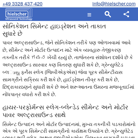
+49 3328 437-420
info@hielscher.com
સોનિકેશન સિમેન્ટ હાઇડ્રેશન અને તાકાત
સુધારે છે
પાવર અલ્ટ્રાસાઉન્ડ, જેને સોનિકેશન તરીકે પણ ઓળખવામાં આવે
છે, સીમેન્ટ અને મોર્ટાર ઉત્પાદન માટે એક વ્યવહારુ તેજીકરણ
તકનીક તરીકે ಗಮನ ખેંચી રહ્યું છે. તાજેતરના સંશોધન દર્શાવે છે કે
અલ્ટ્રાસાઉન્ડ સારવાર કણ વિતરણ સુધારી શકે છે, ગ્રેન્યુલેટેડ
બ્લാസ്റ്റ ફર્નેસ સ્લેગ (જિબીએફએસ) જેવા પૂરક સીમેન્ટીયસ
સામગ્રીને સક્રિય કરી શકે છે, હાઈડ્રેશન તીવ્ર કરી શકે છે,
છિદ્રાકારઠણને સુધારી શકે છે અને શરૂઆતના ઉંમરના મજબૂતાઈમાં
નોંધપાત્ર વધારો કરી શકે છે.
હાયર-પરફોર્મન્સ સ્લેગ-બ્લેન્ડેડ સીમેન્ટ અને મોર્ટાર
પાવર અલ્ટ્રાસાઉન્ડ સાથે
સિમેન્ટ ઉત્પાદન અને મોર્ટાર ઉત્પાદનમાં, મુખ્ય તકનીકી પડકારોમાંનો
એક એ પૂરક સિમેન્ટરી સામગ્રીનો કાર્યક્ષમ ઉપયોગ છે. ગ્રેન્યુલેટેડ
બ્લાસ્ટ ભઠ્ઠી સ્લેગ, અથવા જીબીએફએસ, ક્લિન્કર સામગ્રી ઘટાડવા