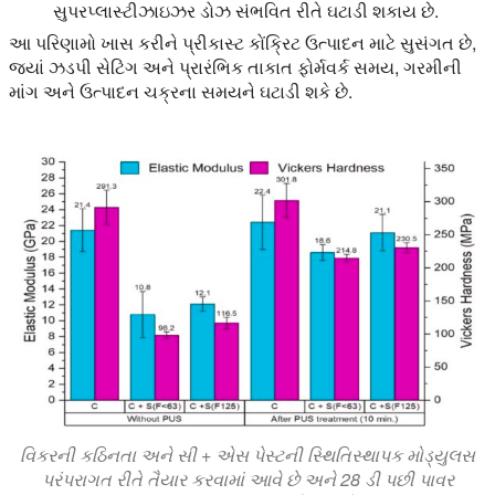
સુપરપ્લાસ્ટીઝાઇઝર ડોઝ સંભવિત રીતે ઘટાડી શકાય છે.
આ પરિણામો ખાસ કરીને પ્રીકાસ્ટ કોંક્રિટ ઉત્પાદન માટે સુસંગત છે,
જ્યાં ઝડપી સેટિંગ અને પ્રારંભિક તાકાત ફોર્મવર્ક સમય, ગરમીની
માંગ અને ઉત્પાદન ચક્રના સમયને ઘટાડી શકે છે.
વિકરની કઠિનતા અને સી + એસ પેસ્ટની સ્થિતિસ્થાપક મોડ્યુલસ
પરંપરાગત રીતે તૈયાર કરવામાં આવે છે અને 28 ડી પછી પાવર