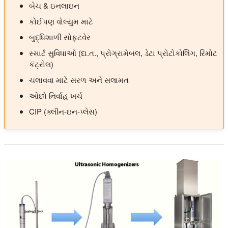
બેચ & ઇનલાઇન
કોઈપણ વોલ્યુમ માટે
બુદ્ધિશાળી સોફ્ટવેર
સ્માર્ટ સુવિધાઓ (દા.ત., પ્રોગ્રામેબલ, ડેટા પ્રોટોકોલિંગ, રિમોટ
કંટ્રોલ)
ચલાવવા માટે સરળ અને સલામત
ઓછો નિર્વાહ ખર્ચ
CIP (ક્લીન-ઇન-પ્લેસ)