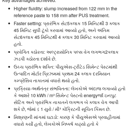
Key advantages achieved:
Higher fluidity:
slump increased from 122 mm in the
reference paste to 158 mm after PUS treatment.
Faster setting:
પ્રારંભિક સેટ5કલાક 15 મિનિટથી 3 કલાક
45 મિનિટ સુધી ટૂંકો કરવામાં આવ્યો હતો, અને અંતિમ
સેટ6કલાક 45 મિનિટથી 4 કલાક 30 મિનિટ કરવામાં આવ્યો
હતો.
પ્રવેગિત કઠોરતા:
અલ્ટ્રાસોનિક પલ્સ વેગ લગભગ2કલાક
ઝડપી કઠોરતા દર્શાવે છે.
ઉચ્ચ પ્રારંભિક શક્તિ:
પીયુએસ-ટ્રીટેડ સિમેન્ટ પેસ્ટમાંથી
ઉત્પાદિત મોર્ટાર પ્રિઝમમાં પ્રથમ 24 કલાક દરમિયાન
કમ્પ્રેસિવ તાકાતમાં વધારો થયો હતો.
પ્રક્રિયા-અર્થતંત્ર સંભવિતતા:
લેખકોએ અંદાજ લગાવ્યો હતો
કે આશરે 10 kWh / m³ સિમેન્ટ પેસ્ટનો energyર્જા ઇનપુટ
સેટિંગ અને પ્રારંભિક તાકાતને લગભગ બે કલાક વેગ આપી
શકે છે, જેમાં ≤ 1 યુરો / મી³ કોંક્રિટની સૂચિત કિંમત છે.
મિશ્રણની માંગમાં ઘટાડો:
કારણ કે પીયુએસએ પ્રવાહીતામાં
વધારો કર્યો હતો, લેખકોએ નિષ્કર્ષ કાઢ્યો હતો કે