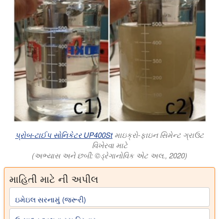
પ્રોબ-ટાઈપ સોનિકેટર UP400St
માઇક્રો-ફાઇન સિમેન્ટ ગ્રાઉટ
વિખેરવા માટે
(અભ્યાસ અને છબી: ©ડ્રેગાનોવિક એટ અલ., 2020)
માહિતી માટે ની અપીલ
ઇમેઇલ સરનામું (જરૂરી)