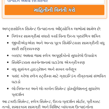
ઉત્પાદન અથવા રસ વિસ્તાર
માહિતીની વિનંતી કરો
અલ્ટ્રાસોનિક સિમેન્ટ ઉત્પાદનના ઔદ્યોગિક લાભોમાં શામેલ છે:
ક્લિંકર સામગ્રીમાં વધારો કર્યા વિના ઉચ્ચ પ્રારંભિક શક્તિ
જીબીએફએસ અને અન્ય પૂરક સિમેન્ટિયસ સામગ્રીની વધુ
સારી સક્રિયકરણ
બરછટ અથવા જમા સ્લેગ અપૂર્ણાંકોનો સુધારેલો ઉપયોગ
સિમેન્ટિયસ સસ્પેન્શનમાં ઘટાડેલા એકત્રીકરણ
વધુ સુસંગત હાઇડ્રેશન અને સખત વર્તણૂક
પસંદ કરેલા સ્લેગ સ્ટ્રીમ્સ માટે ગ્રાઇન્ડિંગ તીવ્રતામાં સંભવિત
ઘટાડો
લો-ક્લિન્કર અને લો-કાર્બન સિમેન્ટ ફોર્મ્યુલેશનનું સુધારેલ
પ્રદર્શન
આ ટકાઉ સિમેન્ટ, સ્લેગ સિમેન્ટ, ઉચ્ચ-પ્રદર્શન મોર્ટાર, પ્રીકાસ્ટ
તત્વો, સમારકામ સામગ્રી અને વિશિષ્ટ બાંધકામ ઉત્પાદનોના