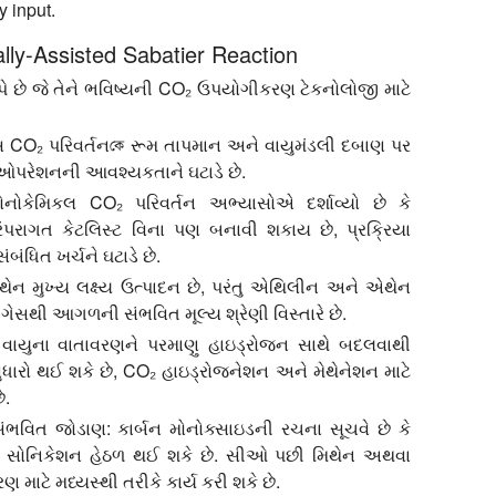
y input.
lly-Assisted Sabatier Reaction
ે છે જે તેને ભવિષ્યની CO₂ ઉપયોગીકરણ ટેકનોલોજી માટે
 CO₂ પરિવર્તનকে રૂમ તાપમાન અને વાયુમંડલી દબાણ પર
લ ઓપરેશનની આવશ્યકતાને ઘટાડે છે.
નોકેમિકલ CO₂ પરિવર્તન અભ્યાસોએ દર્શાવ્યો છે કે
પરંપરાગત કેટલિસ્ટ વિના પણ બનાવી શકાય છે, પ્રક્રિયા
બંધિત ખર્ચને ઘટાડે છે.
ેન મુખ્ય લક્ષ્ય ઉત્પાદન છે, પરંતુ એથિલીન અને એથેન
 ગેસથી આગળની સંભવિત મૂલ્ય શ્રેણી વિસ્તારે છે.
 વાયુના વાતાવરણને પરમાણુ હાઇડ્રોજન સાથે બદલવાથી
સુધારો થઈ શકે છે, CO₂ હાઇડ્રોજનેશન અને મેથેનેશન માટે
ે.
ે સંભવિત જોડાણ:
કાર્બન મોનોક્સાઇડની રચના સૂચવે છે કે
ાઓ સોનિકેશન હેઠળ થઈ શકે છે. સીઓ પછી મિથેન અથવા
 માટે મધ્યસ્થી તરીકે કાર્ય કરી શકે છે.