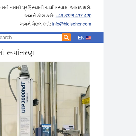
મને તમારી પ્રક્રિયાની ચર્ચા કરવામાં આનંદ થશે.
અમને કૉલ કરો:
+49 3328 437-420
અમને મેઇલ કરો:
info@hielscher.com
EN
ાં રૂપાંતરણ