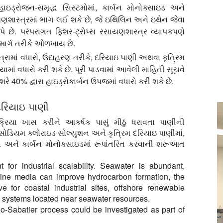
ાઇડ્રોજન-સમૃદ્ધ સિસ્ટમોમાં, કાર્બન મોનોક્સાઇડ અને
યણશાસ્ત્રમાં ભાગ લઈ શકે છે, જે ઇથિલિન અને ઇથેન જેવા
ે છે. પરંપરાગત ફિશર-ટ્રોપ્સ રસાયણશાસ્ત્ર વ્યાપકપણે
 માર્ગ તરીકે ઓળખાય છે.
ત્રામાં વધારો, ઉદાહરણ તરીકે, દરિયાઇ પાણી અથવા કૃત્રિમ
ામાં વધારો કરી શકે છે. પૂરી પાડવામાં આવેલી માહિતી સૂચવે
ે 40% દ્વારા હાઇડ્રોકાર્બન ઉપજમાં વધારો કરી શકે છે.
 દરિયાઇ પાણી
રિયા ખાસ કરીને આકર્ષક પાસું મીઠું ધરાવતા પાણીની
સોડિયમ ક્લોરાઇડ સોલ્યુશન અને કૃત્રિમ દરિયાઇ પાણીમાં,
ન અને કાર્બન મોનોક્સાઇડમાં રૂપાંતરિત કરવાની શરૂઆત
 for industrial scalability. Seawater is abundant,
aline media can improve hydrocarbon formation, the
e for coastal industrial sites, offshore renewable
n systems located near seawater resources.
no-Sabatier process could be investigated as part of