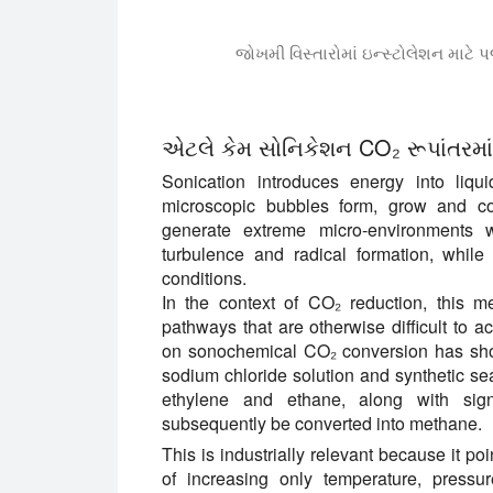
જોખમી વિસ્તારોમાં ઇન્સ્ટોલેશન માટે પ
આ વિડિયોમાં અમે તમને શુદ્ધ કરી શકાય તેવી
એટલે કેમ સોનિકેશન CO₂ રૂપાંતરમાં મ
Sonication introduces energy into liqui
microscopic bubbles form, grow and col
generate extreme micro-environments wi
turbulence and radical formation, while
conditions.
In the context of CO₂ reduction, this 
pathways that are otherwise difficult to 
on sonochemical CO₂ conversion has show
sodium chloride solution and synthetic 
ethylene and ethane, along with sig
subsequently be converted into methane.
This is industrially relevant because it po
of increasing only temperature, pressu