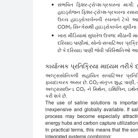
સંભવિત ફિશર-ટ્રોપ્શ-પ્રકારના માર્ગો:
હ
હાઇડ્રોજન ફિશર-ટ્રોપ્શ-પ્રકારના રસા
ઉચ્ચ હાઇડ્રોકાર્બનની રચનાને ટેકો આપ
CO/H₂ સિન્ગેસથી હાઇડ્રોકાર્બન સુધીના
ખારા મીડિયામાં સુધારેલ ઉપજ:
મીઠાની મા
દરિયાઇ પાણીમાં, સોનો-સબાટિઅર પ્રક્રિય
છે કે દરિયાઇ પાણી જેવી પરિસ્થિતિઓ આશર
કાર્યાત્મક પ્રતિક્રિયા માધ્યમ તરીકે
અલ્ટ્રાસોનિકલી સહાયિત સબાટિઅર પ્રતિક્
ફાયદાકારક અસર છે. CO₂-સંતૃપ્ત શુદ્ધ પાણી, 
અલ્ટ્રાસાઉન્ડ CO₂ ને મિથેન, ઇથિલિન, ઇથે
કરી શકે છે.
The use of saline solutions is important
inexpensive and globally available. If s
process may become especially attractiv
energy hubs and carbon capture utilizatio
In practical terms, this means that the so
integrated systems combining: