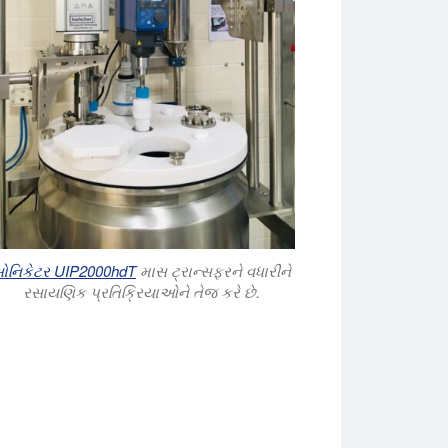
ોનિકેટર UIP2000hdT
માસ ટ્રાન્સફરને વધારીને
રસાયણિક પ્રતિક્રિયાઓને તેજ કરે છે.