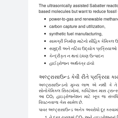
The ultrasonically assisted Sabatier reacti
based molecules but want to reduce fossi
power-to-gas and renewable methane
carbon capture and utilization,
synthetic fuel manufacturing,
સામગ્રી નિર્માણ માટેનો સૌહિક કેમિકલ 
સમુદ્રી અને તટિય ઉદ્યોગ પ્રક્રિયાઓ
કેન્દ્રીકૃત ન થતાં ઇંધણ ઉત્પાદન
હાઈડ્રોજન અર્થતંત્ર ઢાંચો
અલ્ટ્રાસાઉન્ડ કેવી રીતે પ્રક્રિયા કાર્
અલ્ટ્રાસાઉન્ડનો મુખ્ય લાભ એ નથી કે તે ર
સોનોકેમિકલ સિસ્ટમોમાં, કાવિટેશન માસ ટ્રાન્સ
આ CO₂ હાઇડ્રોજનેશન માટે ખૂબ જ સંબંધિત 
વિઘટનવાળા ગેસ સામેલ છે.
પાવર અલ્ટ્રાસાઉન્ડ અનેક અવરોધો દૂર કરવામાં
તે દ્રવ ચરણમાં CO₂ અને હાઇડ્રોજનનું 