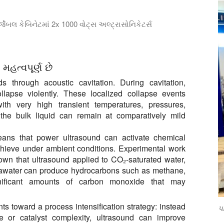
ર્જેબલ કેબિનેટમાં 2x 1000 વોટ્સ અલ્ટ્રાસોનિકેટર્સ
 કેબિનેટમાં ઇનલાઇન કામગીરી માટે 2 કિલોવોટની અલ્ટ્રાસોનિક સિસ્ટમ
હત્વપૂર્ણ છે
ds through acoustic cavitation. During cavitation,
lapse violently. These localized collapse events
th very high transient temperatures, pressures,
 the bulk liquid can remain at comparatively mild
means that power ultrasound can activate chemical
achieve under ambient conditions. Experimental work
n that ultrasound applied to CO₂-saturated water,
seawater can produce hydrocarbons such as methane,
nificant amounts of carbon monoxide that may
ints toward a process intensification strategy: instead
પ
re or catalyst complexity, ultrasound can improve