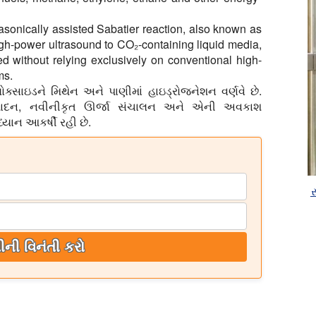
rasonically assisted Sabatier reaction, also known as
gh-power ultrasound to CO₂-containing liquid media,
ed without relying exclusively on conventional high-
ms.
ોક્સાઇડને મિથેન અને પાણીમાં હાઇડ્રોજનેશન વર્ણવે છે.
 ઉત્પાદન, નવીનીકૃત ઊર્જા સંચાલન અને એની અવકાશ
ધ્યાન આકર્ષી રહી છે.
સ
ીની વિનંતી કરો