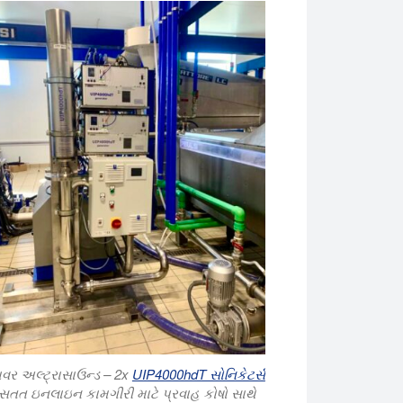
 બતાવીએ છીએ. Hielscher લગભગ તમામ ઉદ્યોગોને અલ્ટ્રાસોનિક સાધનો સ
ાવર અલ્ટ્રાસાઉન્ડ – 2x
UIP4000hdT સોનિકેટર્સ
સતત ઇનલાઇન કામગીરી માટે પ્રવાહ કોષો સાથે