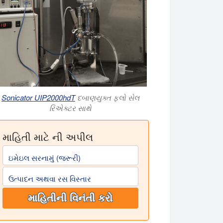
Sonicator UIP2000hdT
દબાણયુક્ત ફ્લો સેલ
રિએક્ટર સાથે
માહિતી માટે ની અપીલ
ઇમેઇલ સરનામું (જરૂરી)
ઉત્પાદન અથવા રસ વિસ્તાર
માહિતીની વિનંતી કરો