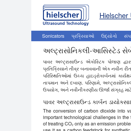
Hielscher 
Sonicators
પ્રક્રિયાઓ
ઉદ્યોગો
સંપ
અલ્ટ્રાસોનિકલી-આસિસ્ટેડ સેબે
પાવર અલ્ટ્રાસાઉન્ડ એકોસ્ટિક પોલાણ દ્વ
પ્રતિક્રિયાને તીવ્ર બનાવવાની એક નવીન રીત 
પરિસ્થિતિઓમાં ઉચ્ચ હાઇડ્રોકાર્બનમાં કાર્
તાપમાન અને દબાણ. પરિણામે, અલ્ટ્રાસોનિક
ઉપયોગ, અને નવીનીકરણીય ઊર્જા સંગ્રહ માટે 
પાવર અલ્ટ્રાસાઉન્ડ કાર્બન ડાયોક્સા
The conversion of carbon dioxide into 
important technological challenges in the 
of treating CO₂ only as an emission probl
use it as a carbon feedstock for syntheti