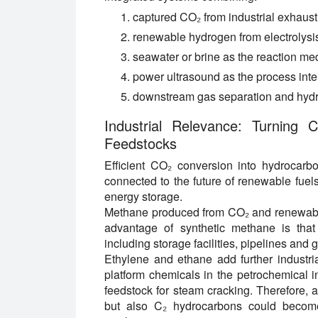
captured CO₂ from industrial exhaust 
renewable hydrogen from electrolysi
seawater or brine as the reaction me
power ultrasound as the process inte
downstream gas separation and hyd
Industrial Relevance: Turning 
Feedstocks
Efficient CO₂ conversion into hydrocarbon
connected to the future of renewable fuel
energy storage.
Methane produced from CO₂ and renewable
advantage of synthetic methane is that i
including storage facilities, pipelines and 
Ethylene and ethane add further industri
platform chemicals in the petrochemical i
feedstock for steam cracking. Therefore,
but also C₂ hydrocarbons could become