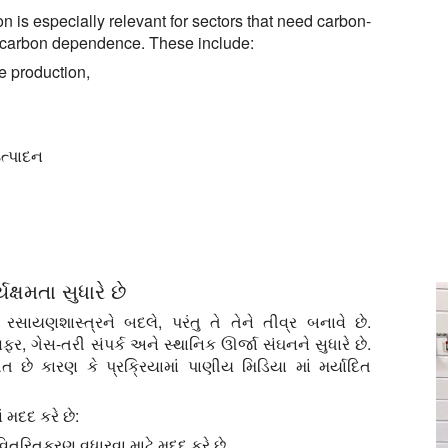
on is especially relevant for sectors that need carbon-
l carbon dependence. These include:
 production,
ઉત્પાદન
યક્ષમતા સુધારે છે
સાયણશાસ્ત્રને બદલે, પરંતુ તે તેને તીવ્ર બનાવે છે.
ફર, ગેસ-તરી સંપર્ક અને સ્થાનિક ઊર્જા સંઘનને સુધારે છે.
છે કારણ કે પ્રક્રિયામાં પાણીય મિડિયા માં મર્યાદિત
 મદદ કરે છે:
વિતરિતકરણ વધારવા માટે મદદ કરે છે.