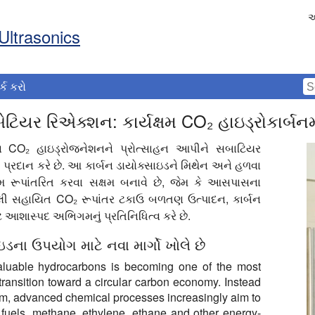
અ
Ultrasonics
ર્ક કરો
ટિયર રિએક્શન: કાર્યક્ષમ CO₂ હાઇડ્રોકાર્બનમ
ારા CO₂ હાઇડ્રોજનેશનને પ્રોત્સાહન આપીને સબાટિયર
પ્રદાન કરે છે. આ કાર્બન ડાયોક્સાઇડને મિથેન અને હળવા
યક્ષમ રૂપાંતરિત કરવા સક્ષમ બનાવે છે, જેમ કે આસપાસના
લી સહાયિત CO₂ રૂપાંતર ટકાઉ બળતણ ઉત્પાદન, કાર્બન
આશાસ્પદ અભિગમનું પ્રતિનિધિત્વ કરે છે.
ઇડના ઉપયોગ માટે નવા માર્ગો ખોલે છે
valuable hydrocarbons is becoming one of the most
transition toward a circular carbon economy. Instead
em, advanced chemical processes increasingly aim to
c fuels, methane, ethylene, ethane and other energy-