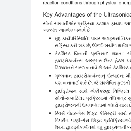
reaction conditions through physical energ
Key Advantages of the Ultrasonica
સોનો-સાબાતીએર પ્રક્રિયા કેટલાક ફાયદા આપ
અત્યંત આકર્ષક બનાવે છે:
મૃદુ કાર્યપરિસ્થિતિ:
પાવર અલ્ટ્રાસોનિકસ
સક્રિય કરી શકે છે, ઊર્જા-ખર્ચાળ થર્મ
કેટલિસ્ટ વિનાની પ્રતિસાદ ક્ષમતા:
સો
હાઇડ્રોકાર્બન્સ અલ્ટ્રાસાઉન્ડ હેઠળ 
ડિઝાઇનને સરળ બનાવે છે અને કેટલિસ્ટ સં
મૂલ્યવાન હાઇડ્રોકાર્બન્સનું ઉત્પાદન:
મીથ
પણ બનાવાઈ શકે છે, જે સંશ્લેષિત કુદરતી
હાઈડ્રોજન સાથે એકીકરણ:
નિષ્ક્રિય
સોનો-સબાટિયર પ્રક્રિયામાં નોંધપાત્ર 
હાઇડ્રોજનની ઉપલબ્ધતામાં વધારો થાય છ
રિવર્સ વોટર-ગેસ શિફ્ટ કેમિસ્ટ્રી સાથ
વિપરીત પાણી-ગેસ શિફ્ટ પ્રતિક્રિય
ઉચ્ચ હાઇડ્રોકાર્બનમાં વધુ હાઇડ્રોજનીકરણ