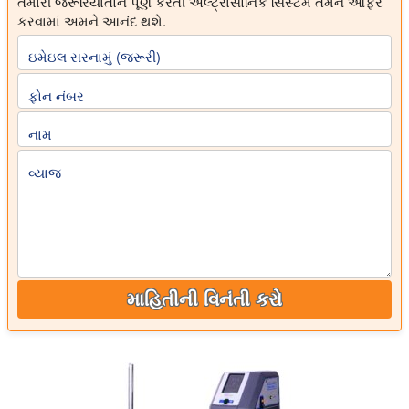
તમારી જરૂરિયાતોને પૂર્ણ કરતી અલ્ટ્રાસોનિક સિસ્ટમ તમને ઓફર
કરવામાં અમને આનંદ થશે.
ઇમેઇલ સરનામું (જરૂરી)
ફોન નંબર
નામ
વ્યાજ
માહિતીની વિનંતી કરો