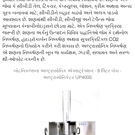
જેવા કે સીબીડી તેલ, ટિંકચર, કેપ્સ્યુલ્સ, લોશન, ક્રીમ અથવા અન્ય
પૂરક બનાવવા માટે, સીબીડીને બહાર કાઢવો અને અલગ પાડવો
આવશ્યક છે. શણમાંથી સીબીડી, સીબીજી અને ટેર્પેન્સ જેવા
મૂલ્યવાન કેનાબીનોઇડ્સને છોડવા માટે, એક નિષ્કર્ષણ પ્રક્રિયા
જરૂરી છે. શણના અર્કનું ઉત્પાદન વિવિધ પદ્ધતિઓ જેમ કે ઇથેનોલ
નિષ્કર્ષણ, હાઇડ્રોકાર્બન નિષ્કર્ષણ અથવા સુપરક્રિટિકલ CO2
નિષ્કર્ષણનો ઉપયોગ કરીને કરી શકાય છે. અલ્ટ્રાસોનિક નિષ્કર્ષણ
એ શણના નિષ્કર્ષણની ખૂબ જ કાર્યક્ષમ, ઝડપી, સલામત અને સરળ-
થી-ઓપરેટ તકનીક છે.
બોટનિકલ્સના અલ્ટ્રાસોનિક એક્સટ્રેક્શન - 8 લિટર બેચ -
અલ્ટ્રાસોનિકેટર UP400S
બોટનિકલ્સના ઉત્તેજિત બેચ નિષ્કર્ષણ માટે અલ્ટ્રાસોનિક હોમોજેન