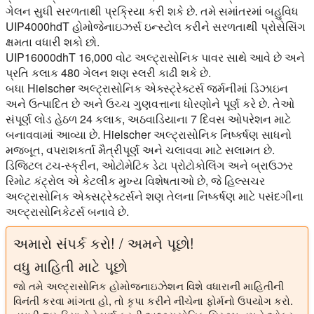
ગેલન સુધી સરળતાથી પ્રક્રિયા કરી શકે છે. તમે સમાંતરમાં બહુવિધ
UIP4000hdT હોમોજેનાઇઝર્સ ઇન્સ્ટોલ કરીને સરળતાથી પ્રોસેસિંગ
ક્ષમતા વધારી શકો છો.
UIP16000dhT 16,000 વોટ અલ્ટ્રાસોનિક પાવર સાથે આવે છે અને
પ્રતિ કલાક 480 ગેલન શણ સ્લરી કાઢી શકે છે.
બધા Hielscher અલ્ટ્રાસોનિક એક્સ્ટ્રેક્ટર્સ જર્મનીમાં ડિઝાઇન
અને ઉત્પાદિત છે અને ઉચ્ચ ગુણવત્તાના ધોરણોને પૂર્ણ કરે છે. તેઓ
સંપૂર્ણ લોડ હેઠળ 24 કલાક, અઠવાડિયાના 7 દિવસ ઓપરેશન માટે
બનાવવામાં આવ્યા છે. Hielscher અલ્ટ્રાસોનિક નિષ્કર્ષણ સાધનો
મજબૂત, વપરાશકર્તા મૈત્રીપૂર્ણ અને ચલાવવા માટે સલામત છે.
ડિજિટલ ટચ-સ્ક્રીન, ઓટોમેટિક ડેટા પ્રોટોકોલિંગ અને બ્રાઉઝર
રિમોટ કંટ્રોલ એ કેટલીક મુખ્ય વિશેષતાઓ છે, જે હિલ્સચર
અલ્ટ્રાસોનિક એક્સટ્રેક્ટર્સને શણ તેલના નિષ્કર્ષણ માટે પસંદગીના
અલ્ટ્રાસોનિકેટર્સ બનાવે છે.
અમારો સંપર્ક કરો! / અમને પૂછો!
વધુ માહિતી માટે પૂછો
જો તમે અલ્ટ્રાસોનિક હોમોજનાઇઝેશન વિશે વધારાની માહિતીની
વિનંતી કરવા માંગતા હો, તો કૃપા કરીને નીચેના ફોર્મનો ઉપયોગ કરો.