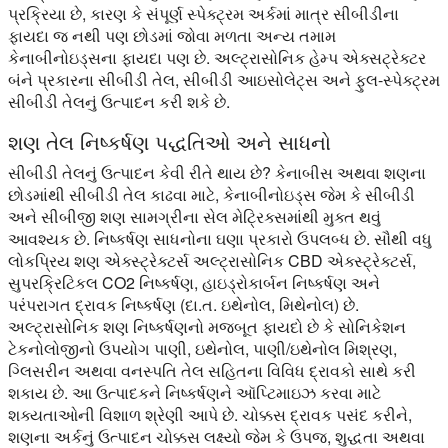
પ્રક્રિયા છે, કારણ કે સંપૂર્ણ સ્પેક્ટ્રમ અર્કમાં માત્ર સીબીડીના
ફાયદા જ નથી પણ છોડમાં જોવા મળતા અન્ય તમામ
કેનાબીનોઇડ્સના ફાયદા પણ છે. અલ્ટ્રાસોનિક હેમ્પ એક્સટ્રેક્ટર
બંને પ્રકારના સીબીડી તેલ, સીબીડી આઇસોલેટ્સ અને ફુલ-સ્પેક્ટ્રમ
સીબીડી તેલનું ઉત્પાદન કરી શકે છે.
શણ તેલ નિષ્કર્ષણ પદ્ધતિઓ અને સાધનો
સીબીડી તેલનું ઉત્પાદન કેવી રીતે થાય છે? કેનાબીસ અથવા શણના
છોડમાંથી સીબીડી તેલ કાઢવા માટે, કેનાબીનોઇડ્સ જેમ કે સીબીડી
અને સીબીજી શણ સામગ્રીના સેલ મેટ્રિક્સમાંથી મુક્ત થવું
આવશ્યક છે. નિષ્કર્ષણ સાધનોના ઘણા પ્રકારો ઉપલબ્ધ છે. સૌથી વધુ
લોકપ્રિય શણ એક્સ્ટ્રેક્ટર્સ અલ્ટ્રાસોનિક CBD એક્સ્ટ્રેક્ટર્સ,
સુપરક્રિટિકલ CO2 નિષ્કર્ષણ, હાઇડ્રોકાર્બન નિષ્કર્ષણ અને
પરંપરાગત દ્રાવક નિષ્કર્ષણ (દા.ત. ઇથેનોલ, મિથેનોલ) છે.
અલ્ટ્રાસોનિક શણ નિષ્કર્ષણનો મજબૂત ફાયદો છે કે સોનિકેશન
ટેકનોલોજીનો ઉપયોગ પાણી, ઇથેનોલ, પાણી/ઇથેનોલ મિશ્રણ,
ગ્લિસરીન અથવા વનસ્પતિ તેલ સહિતના વિવિધ દ્રાવકો સાથે કરી
શકાય છે. આ ઉત્પાદકને નિષ્કર્ષણને ઑપ્ટિમાઇઝ કરવા માટે
શક્યતાઓની વિશાળ શ્રેણી આપે છે. ચોક્કસ દ્રાવક પસંદ કરીને,
શણના અર્કનું ઉત્પાદન ચોક્કસ લક્ષ્યો જેમ કે ઉપજ, શુદ્ધતા અથવા