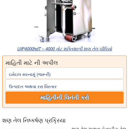
UIP4000hdT – 4000 વોટ શક્તિશાળી શણ તેલ ચીપિયો
માહિતી માટે ની અપીલ
ઇમેઇલ સરનામું (જરૂરી)
ઉત્પાદન અથવા રસ વિસ્તાર
માહિતીની વિનંતી કરો
શણ તેલ નિષ્કર્ષણ પ્રક્રિયા
શણ તેલ અથવા કેનાબીસ તેલ