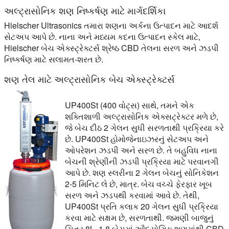
અલ્ટ્રાસોનિક શણ નિષ્કર્ષણ માટે માર્ગદર્શિકા
Hielscher Ultrasonics તમારા શણના અર્કના ઉત્પાદન માટે આદર્શ
સેટઅપ આપે છે. નાના અને મધ્યમ કદના ઉત્પાદન સ્કેલ માટે,
Hielscher બેચ એક્સ્ટ્રેક્ટર્સ શ્રેષ્ઠ CBD તેલના સરળ અને ઝડપી
નિષ્કર્ષણ માટે સલામત-શરત છે.
શણ તેલ માટે અલ્ટ્રાસોનિક બેચ એક્સ્ટ્રેક્ટર્સ
UP400St (400 વોટ્સ) સાથે, તમને એક
શક્તિશાળી અલ્ટ્રાસોનિક એક્સટ્રેક્ટર મળે છે,
જે બેચ દીઠ 2 ગેલન સુધી સરળતાથી પ્રક્રિયા કરે
છે. UP400St હોમોજેનાઇઝરનું સેટઅપ અને
ઓપરેશન ઝડપી અને સરળ છે. તે બહુવિધ નાના
બેચની શ્રેણીની ઝડપી પ્રક્રિયા માટે પરવાનગી
આપે છે. શણ સ્લરીના 2 ગેલન બેચનું સોનિકેશન
2-5 મિનિટ લે છે, માત્ર. બેચ વચ્ચે ફેરફાર ખૂબ
સરળ અને ઝડપથી કરવામાં આવે છે. તેથી,
UP400St પ્રતિ કલાક 20 ગેલન સુધી પ્રક્રિયા
કરવા માટે સક્ષમ છે, સરળતાથી. જમણી બાજુનું
ચિત્ર 8L, 1.8 બેચમાં ઔદ્યોગિક શણમાંથી CBD