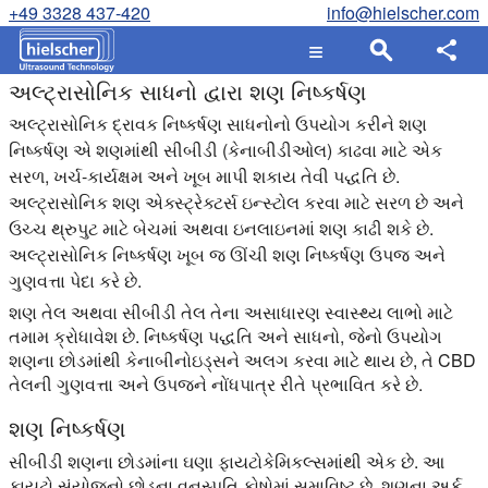
+49 3328 437-420
info@hielscher.com
અલ્ટ્રાસોનિક સાધનો દ્વારા શણ નિષ્કર્ષણ
અલ્ટ્રાસોનિક દ્રાવક નિષ્કર્ષણ સાધનોનો ઉપયોગ કરીને શણ
નિષ્કર્ષણ એ શણમાંથી સીબીડી (કેનાબીડીઓલ) કાઢવા માટે એક
સરળ, ખર્ચ-કાર્યક્ષમ અને ખૂબ માપી શકાય તેવી પદ્ધતિ છે.
અલ્ટ્રાસોનિક શણ એક્સ્ટ્રેક્ટર્સ ઇન્સ્ટોલ કરવા માટે સરળ છે અને
ઉચ્ચ થ્રુપુટ માટે બેચમાં અથવા ઇનલાઇનમાં શણ કાઢી શકે છે.
અલ્ટ્રાસોનિક નિષ્કર્ષણ ખૂબ જ ઊંચી શણ નિષ્કર્ષણ ઉપજ અને
ગુણવત્તા પેદા કરે છે.
શણ તેલ અથવા સીબીડી તેલ તેના અસાધારણ સ્વાસ્થ્ય લાભો માટે
તમામ ક્રોધાવેશ છે. નિષ્કર્ષણ પદ્ધતિ અને સાધનો, જેનો ઉપયોગ
શણના છોડમાંથી કેનાબીનોઇડ્સને અલગ કરવા માટે થાય છે, તે CBD
તેલની ગુણવત્તા અને ઉપજને નોંધપાત્ર રીતે પ્રભાવિત કરે છે.
શણ નિષ્કર્ષણ
સીબીડી શણના છોડમાંના ઘણા ફાયટોકેમિકલ્સમાંથી એક છે. આ
ફાયટો સંયોજનો છોડના વનસ્પતિ કોષોમાં સમાવિષ્ટ છે. શણના અર્ક