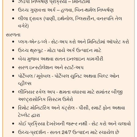
ઝડપી નિષ્કર્ષણ પ્રક્રિયા – મિનિટોમાં
ઉચ્ચ ગુણવત્તા અર્ક – હળવા, બિન-થર્મલ નિષ્કર્ષણ
લીલા દ્રાવક (પાણી, ઇથેનોલ, ગ્લિસરીન, વનસ્પતિ તેલ
વગેરે)
સરળતા
પ્લગ-એન્ડ-પ્લે - સેટ-અપ કરો અને મિનિટોમાં ઑપરેટ કરો
ઉચ્ચ થ્રુપુટ - મોટા પાયે અર્ક ઉત્પાદન માટે
બેચ મુજબ અથવા સતત ઇનલાઇન કામગીરી
સરળ ઇન્સ્ટોલેશન અને સ્ટાર્ટ-અપ
પોર્ટેબલ / મૂવેબલ - પોર્ટેબલ યુનિટ અથવા બિલ્ટ ઓન
વ્હીલ્સ
લીનિયર સ્કેલ અપ - ક્ષમતા વધારવા માટે સમાંતર બીજી
અલ્ટ્રાસોનિક સિસ્ટમ ઉમેરો
રિમોટ મોનિટરિંગ અને કંટ્રોલ - પીસી, સ્માર્ટ ફોન અથવા
ટેબ્લેટ દ્વારા
કોઈ પ્રક્રિયા દેખરેખની જરૂર નથી - સેટ કરો અને ચલાવો
ઉચ્ચ-પ્રદર્શન - સતત 24/7 ઉત્પાદન માટે રચાયેલ છે