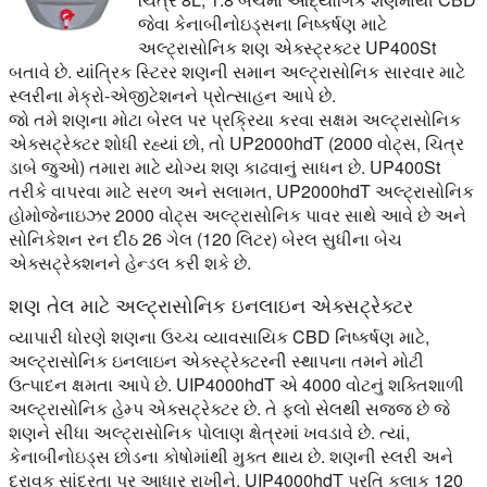
જેવા કેનાબીનોઇડ્સના નિષ્કર્ષણ માટે
અલ્ટ્રાસોનિક શણ એક્સ્ટ્રક્ટર UP400St
બતાવે છે. યાંત્રિક સ્ટિરર શણની સમાન અલ્ટ્રાસોનિક સારવાર માટે
સ્લરીના મેક્રો-એજીટેશનને પ્રોત્સાહન આપે છે.
જો તમે શણના મોટા બેરલ પર પ્રક્રિયા કરવા સક્ષમ અલ્ટ્રાસોનિક
એક્સટ્રેક્ટર શોધી રહ્યાં છો, તો UP2000hdT (2000 વોટ્સ, ચિત્ર
ડાબે જુઓ) તમારા માટે યોગ્ય શણ કાઢવાનું સાધન છે. UP400St
તરીકે વાપરવા માટે સરળ અને સલામત, UP2000hdT અલ્ટ્રાસોનિક
હોમોજેનાઇઝર 2000 વોટ્સ અલ્ટ્રાસોનિક પાવર સાથે આવે છે અને
સોનિકેશન રન દીઠ 26 ગેલ (120 લિટર) બેરલ સુધીના બેચ
એક્સટ્રેક્શનને હેન્ડલ કરી શકે છે.
શણ તેલ માટે અલ્ટ્રાસોનિક ઇનલાઇન એક્સટ્રેક્ટર
વ્યાપારી ધોરણે શણના ઉચ્ચ વ્યાવસાયિક CBD નિષ્કર્ષણ માટે,
અલ્ટ્રાસોનિક ઇનલાઇન એક્સ્ટ્રેક્ટરની સ્થાપના તમને મોટી
ઉત્પાદન ક્ષમતા આપે છે. UIP4000hdT એ 4000 વોટનું શક્તિશાળી
અલ્ટ્રાસોનિક હેમ્પ એક્સટ્રેક્ટર છે. તે ફ્લો સેલથી સજ્જ છે જે
શણને સીધા અલ્ટ્રાસોનિક પોલાણ ક્ષેત્રમાં ખવડાવે છે. ત્યાં,
કેનાબીનોઇડ્સ છોડના કોષોમાંથી મુક્ત થાય છે. શણની સ્લરી અને
દ્રાવક સાંદ્રતા પર આધાર રાખીને, UIP4000hdT પ્રતિ કલાક 120