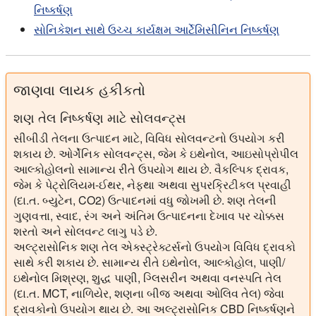
નિષ્કર્ષણ
સોનિકેશન સાથે ઉચ્ચ કાર્યક્ષમ આર્ટેમિસીનિન નિષ્કર્ષણ
જાણવા લાયક હકીકતો
શણ તેલ નિષ્કર્ષણ માટે સોલવન્ટ્સ
સીબીડી તેલના ઉત્પાદન માટે, વિવિધ સોલવન્ટનો ઉપયોગ કરી
શકાય છે. ઓર્ગેનિક સોલવન્ટ્સ, જેમ કે ઇથેનોલ, આઇસોપ્રોપીલ
આલ્કોહોલનો સામાન્ય રીતે ઉપયોગ થાય છે. વૈકલ્પિક દ્રાવક,
જેમ કે પેટ્રોલિયમ-ઈથર, નેફ્થા અથવા સુપરક્રિટીકલ પ્રવાહી
(દા.ત. બ્યુટેન, CO2) ઉત્પાદનમાં વધુ જોખમી છે. શણ તેલની
ગુણવત્તા, સ્વાદ, રંગ અને અંતિમ ઉત્પાદનના દેખાવ પર ચોક્કસ
શરતો અને સોલવન્ટ લાગુ પડે છે.
અલ્ટ્રાસોનિક શણ તેલ એક્સ્ટ્રેક્ટર્સનો ઉપયોગ વિવિધ દ્રાવકો
સાથે કરી શકાય છે. સામાન્ય રીતે ઇથેનોલ, આલ્કોહોલ, પાણી/
ઇથેનોલ મિશ્રણ, શુદ્ધ પાણી, ગ્લિસરીન અથવા વનસ્પતિ તેલ
(દા.ત. MCT, નાળિયેર, શણના બીજ અથવા ઓલિવ તેલ) જેવા
દ્રાવકોનો ઉપયોગ થાય છે. આ અલ્ટ્રાસોનિક CBD નિષ્કર્ષણને