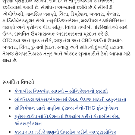
સુરક્ષા પ્રોફાઇલ જાળવી રાખે છે. ન તો દુરુપયોગ કે નિર્ભરતા
દર્શાવવામાં આવી છે. સંશોધન અભ્યાસો દર્શાવે છે કે સીબીડી
એપીલેપ્સી, માનસિક લક્ષણો, ચિંતા, ડિપ્રેશન, બળતરા, કેન્સર,
કાર્ડિયોવેસ્ક્યુલર રોગો, ન્યુરોડિજનરેશન, મલ્ટીપલ સ્ક્લેરોસિસના
લક્ષણો અને ક્રોનિક પીડા સહિત વિવિધ તબીબી પરિસ્થિતિઓ સામે
ઉચ્ચ સંભવિત ઉપચારાત્મક અસરકારકતા પ્રદાન કરે છે.
OTC દવા અને પૂરક તરીકે, શણ તેલ અને CBD અર્કનો ઉપયોગ
બળતરા, ચિંતા, દુખાવો (દા.ત. સ્નાયુ અને સાંધાનો દુખાવો) ઘટાડવા
તેમજ રોગપ્રતિકારક તંત્ર અને એકંદર સુખાકારીને ટેકો આપવા માટે
થાય છે.
સંબંધિત વિષયો
કેનાબીસ નિષ્કર્ષણ સાધનો – સોનિકેશનનો ફાયદો
બોટનિકલ એક્સટ્રેક્શનમાં ઉચ્ચ ઉપજ માટેની વ્યૂહરચના
સોનિકેશન સાથે પાણીમાં દ્રાવ્ય નેનો-THC ફોર્મ્યુલેશન
પ્રોબ-ટાઈપ સોનિકેશનનો ઉપયોગ કરીને કેનાબીસ બેચ
એક્સટ્રેક્શન
કાચા માલ તરીકે શણનો ઉપયોગ કરીને અલ્ટ્રાસોનિક