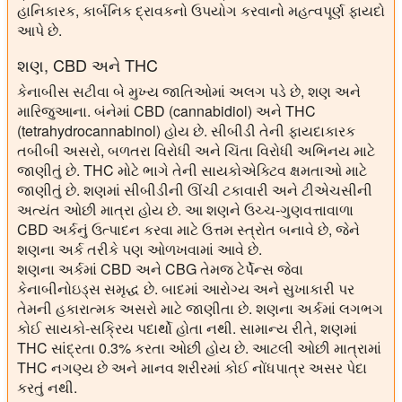
હાનિકારક, કાર્બનિક દ્રાવકનો ઉપયોગ કરવાનો મહત્વપૂર્ણ ફાયદો
આપે છે.
શણ, CBD અને THC
કેનાબીસ સટીવા બે મુખ્ય જાતિઓમાં અલગ પડે છે, શણ અને
મારિજુઆના. બંનેમાં CBD (cannabidiol) અને THC
(tetrahydrocannabinol) હોય છે. સીબીડી તેની ફાયદાકારક
તબીબી અસરો, બળતરા વિરોધી અને ચિંતા વિરોધી અભિનય માટે
જાણીતું છે. THC મોટે ભાગે તેની સાયકોએક્ટિવ ક્ષમતાઓ માટે
જાણીતું છે. શણમાં સીબીડીની ઊંચી ટકાવારી અને ટીએચસીની
અત્યંત ઓછી માત્રા હોય છે. આ શણને ઉચ્ચ-ગુણવત્તાવાળા
CBD અર્કનું ઉત્પાદન કરવા માટે ઉત્તમ સ્ત્રોત બનાવે છે, જેને
શણના અર્ક તરીકે પણ ઓળખવામાં આવે છે.
શણના અર્કમાં CBD અને CBG તેમજ ટેર્પેન્સ જેવા
કેનાબીનોઇડ્સ સમૃદ્ધ છે. બાદમાં આરોગ્ય અને સુખાકારી પર
તેમની હકારાત્મક અસરો માટે જાણીતા છે. શણના અર્કમાં લગભગ
કોઈ સાયકો-સક્રિય પદાર્થો હોતા નથી. સામાન્ય રીતે, શણમાં
THC સાંદ્રતા 0.3% કરતા ઓછી હોય છે. આટલી ઓછી માત્રામાં
THC નગણ્ય છે અને માનવ શરીરમાં કોઈ નોંધપાત્ર અસર પેદા
કરતું નથી.