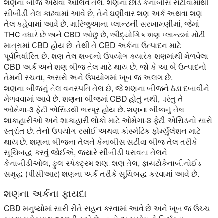
શણના બીજ અથવા ઓલિવ તેલ. શણના છોડ કેનાબીસ સટીવામાંથી
સીબીડી તેલ કાઢવામાં આવે છે, તેને ઘણીવાર શણ અર્ક અથવા શણ
તેલ કહેવામાં આવે છે. મારિજુઆના પ્લાન્ટની સરખામણીમાં, જેમાં
THC વધારે છે અને CBD ઓછું છે, ઔદ્યોગિક શણ પ્લાન્ટમાં મોટી
માત્રામાં CBD હોય છે. તેથી તે CBD અર્કના ઉત્પાદન માટે
પૂર્વનિર્ધારિત છે. શણ તેલ શબ્દનો ઉપયોગ ક્યારેક શણમાંથી મેળવેલા
CBD અર્ક અને શણ બીજ તેલ માટે થાય છે. જો કે આ બે ઉત્પાદનો
તેમની રચના, અસરો અને ઉપયોગમાં ખૂબ જ અલગ છે.
શણના બીજનું તેલ વનસ્પતિ તેલ છે, જે શણના બીજને ઠંડા દબાવીને
મેળવવામાં આવે છે. શણના બીજમાં CBD હોતું નથી, પરંતુ તે
ઓમેગા-3 ફેટી એસિડથી ભરપૂર હોય છે. શણના બીજનું તેલ
શાકાહારીઓ અને શાકાહારી લોકો માટે ઓમેગા-3 ફેટી એસિડનો સારો
સ્ત્રોત છે. તેનો ઉપયોગ રસોઈ અથવા કોસ્મેટિક ફોર્મ્યુલેશન માટે
થાય છે. શણના બીજના તેલને કેનાબીસ સટીવા બીજ તેલ તરીકે
સૂચિબદ્ધ કરવું જોઈએ, જ્યારે સીબીડી ધરાવતા તેલને
કેનાબીડીઓલ, ફુલ-સ્પેક્ટ્રમ શણ, શણ તેલ, ફાયટોકેનાબીનોઈડ-
સમૃદ્ધ (પીસીઆર) શણના અર્ક તરીકે સૂચિબદ્ધ કરવામાં આવે છે.
શણના અર્કના ફાયદા
CBD મનુષ્યોમાં સારી રીતે સહન કરવામાં આવે છે અને ખૂબ જ ઉચ્ચ