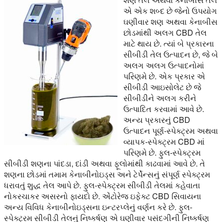
એ એક શબ્દ છે જેનો ઉપયોગ
ઘણીવાર શણ અથવા કેનાબીસ
છોડમાંથી અલગ CBD તેલ
માટે થાય છે. ત્યાં બે પ્રકારના
સીબીડી તેલ ઉત્પાદન છે, જે બે
અલગ અલગ ઉત્પાદનોમાં
પરિણમે છે. એક પ્રકાર એ
સીબીડી આઇસોલેટ છે જે
સીબીડીને અલગ કરીને
ઉત્પાદિત કરવામાં આવે છે.
અન્ય પ્રકારનું CBD
ઉત્પાદન પૂર્ણ-સ્પેક્ટ્રમ અથવા
વ્યાપક-સ્પેક્ટ્રમ CBD માં
પરિણમે છે. ફુલ-સ્પેક્ટ્રમ
સીબીડી શણના પાંદડા, દાંડી અથવા ફૂલોમાંથી કાઢવામાં આવે છે. તે
શણના છોડમાં તમામ કેનાબીનોઇડ્સ અને ટેર્પેન્સનું સંપૂર્ણ સ્પેક્ટ્રમ
ધરાવતું શુદ્ધ તેલ આપે છે. ફુલ-સ્પેક્ટ્રમ સીબીડી તેલમાં કહેવાતા
નોકરચાકર અસરનો ફાયદો છે. એંટોરેજ ઇફેક્ટ CBD સિવાયના
અન્ય વિવિધ કેનાબીનોઇડ્સના ઇન્ટરપ્લેનું વર્ણન કરે છે. ફુલ-
સ્પેક્ટ્રમ સીબીડી તેલનું નિષ્કર્ષણ એ ઘણીવાર પસંદગીની નિષ્કર્ષણ