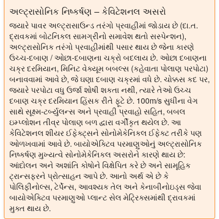
અલ્ટ્રાસોનિક નિષ્કર્ષણ – કેવિટેશનલ અસરો
જ્યારે પાવર અલ્ટ્રાસાઉન્ડ તરંગો પ્રવાહીમાં જોડાય છે (દા.ત.
દ્રાવકમાં બોટનિકલ સામગ્રીનો સમાવેશ થતો સસ્પેન્શન),
અલ્ટ્રાસોનિક તરંગો પ્રવાહીમાંથી પસાર થાય છે જેના કારણે
ઉચ્ચ-દબાણ / ઓછા-દબાણના ચક્રો બદલાય છે. ઓછા દબાણના
ચક્ર દરમિયાન, મિનિટ વેક્યૂમ બબલ્સ (કહેવાતા પોલાણ પરપોટા)
બનાવવામાં આવે છે, જે ઘણા દબાણ ચક્રમાં વધે છે. ચોક્કસ કદ પર,
જ્યારે પરપોટા વધુ ઉર્જા શોષી શકતા નથી, ત્યારે તેઓ ઉચ્ચ
દબાણ ચક્ર દરમિયાન હિંસક રીતે ફૂટે છે. 100m/s સુધીના વેગ
સાથે સૂક્ષ્મ-ટર્બ્યુલન્સ અને પ્રવાહી પ્રવાહો સહિત, બબલ
ઇમ્પ્લોશન તીવ્ર પોલાણ બળ દ્વારા વર્ગીકૃત થયેલ છે. આ
કેવિટેશનલ શીયર ઈફેક્ટ્સને સોનોમેકેનિકલ ઈફેક્ટ તરીકે પણ
ઓળખવામાં આવે છે. બાયોએક્ટિવ પરમાણુઓનું અલ્ટ્રાસોનિક
નિષ્કર્ષણ મુખ્યત્વે સોનોમેકેનિકલ અસરોને કારણે થાય છે:
આંદોલન અને અશાંતિ કોષોને વિક્ષેપિત કરે છે અને સામૂહિક
ટ્રાન્સફરને પ્રોત્સાહન આપે છે. આનો અર્થ એ છે કે
પોલિફીનોલ્સ, ટેર્પેન્સ, આવશ્યક તેલ અને કેનાબીનોઇડ્સ જેવા
બાયોએક્ટિવ પરમાણુઓ પ્લાન્ટ સેલ મેટ્રિક્સમાંથી દ્રાવકમાં
મુક્ત થાય છે.