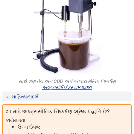
સાથે શણ તેલ અને CBD અર્ક અલ્ટ્રાસોનિક નિષ્કર્ષણ
અલ્ટ્રાસોનિકેટર UP400St
સાહિત્ય/સંદર્ભ
ડ્રગ ડિપેન્ડન્સ પર વિશ્વ આરોગ્ય સંસ્થા નિષ્ણાત સમિતિ.
શા માટે અલ્ટ્રાસોનિક નિષ્કર્ષણ શ્રેષ્ઠ પદ્ધતિ છે?
Cannabidiol (CBD) પ્રી-રિવ્યૂ રિપોર્ટ એજન્ડા આઇટમ 5.2
અને પીઅર રિવ્યૂ, 2017
કાર્યક્ષમતા
ઉચ્ચ ઉપજ