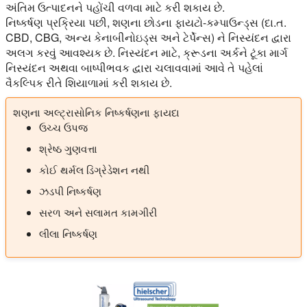
અંતિમ ઉત્પાદનને પહોંચી વળવા માટે કરી શકાય છે.
નિષ્કર્ષણ પ્રક્રિયા પછી, શણના છોડના ફાયટો-કમ્પાઉન્ડ્સ (દા.ત.
CBD, CBG, અન્ય કેનાબીનોઇડ્સ અને ટેર્પેન્સ) ને નિસ્યંદન દ્વારા
અલગ કરવું આવશ્યક છે. નિસ્યંદન માટે, ક્રૂડના અર્કને ટૂંકા માર્ગ
નિસ્યંદન અથવા બાષ્પીભવક દ્વારા ચલાવવામાં આવે તે પહેલાં
વૈકલ્પિક રીતે શિયાળામાં કરી શકાય છે.
શણના અલ્ટ્રાસોનિક નિષ્કર્ષણના ફાયદા
ઉચ્ચ ઉપજ
શ્રેષ્ઠ ગુણવત્તા
કોઈ થર્મલ ડિગ્રેડેશન નથી
ઝડપી નિષ્કર્ષણ
સરળ અને સલામત કામગીરી
લીલા નિષ્કર્ષણ