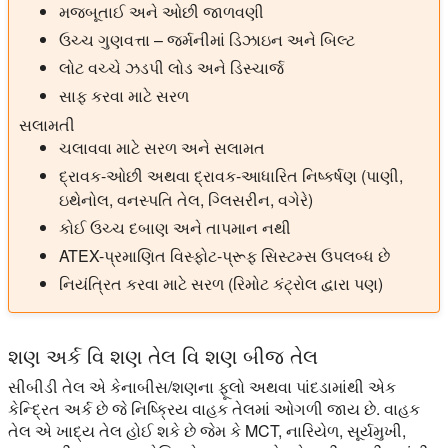
મજબૂતાઈ અને ઓછી જાળવણી
ઉચ્ચ ગુણવત્તા – જર્મનીમાં ડિઝાઇન અને બિલ્ટ
લોટ વચ્ચે ઝડપી લોડ અને ડિસ્ચાર્જ
સાફ કરવા માટે સરળ
સલામતી
ચલાવવા માટે સરળ અને સલામત
દ્રાવક-ઓછી અથવા દ્રાવક-આધારિત નિષ્કર્ષણ (પાણી,
ઇથેનોલ, વનસ્પતિ તેલ, ગ્લિસરીન, વગેરે)
કોઈ ઉચ્ચ દબાણ અને તાપમાન નથી
ATEX-પ્રમાણિત વિસ્ફોટ-પ્રૂફ સિસ્ટમ્સ ઉપલબ્ધ છે
નિયંત્રિત કરવા માટે સરળ (રિમોટ કંટ્રોલ દ્વારા પણ)
શણ અર્ક વિ શણ તેલ વિ શણ બીજ તેલ
સીબીડી તેલ એ કેનાબીસ/શણના ફૂલો અથવા પાંદડામાંથી એક
કેન્દ્રિત અર્ક છે જે નિષ્ક્રિય વાહક તેલમાં ઓગળી જાય છે. વાહક
તેલ એ ખાદ્ય તેલ હોઈ શકે છે જેમ કે MCT, નારિયેળ, સૂર્યમુખી,