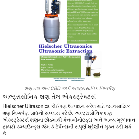
શણ તેલ અને CBD અર્ક અલ્ટ્રાસોનિક નિષ્કર્ષણ
અલ્ટ્રાસોનિક શણ તેલ એક્સ્ટ્રેક્ટર્સ
Hielscher Ultrasonics કોઈપણ ઉત્પાદન સ્કેલ માટે વ્યાવસાયિક
શણ નિષ્કર્ષણ સાધનો સપ્લાય કરે છે. અલ્ટ્રાસોનિક શણ
એક્સ્ટ્રેક્ટર્સ શણના છોડમાંથી કેનાબીનોઇડ્સ અને અન્ય મૂલ્યવાન
ફાયટો-કમ્પાઉન્ડ્સ જેમ કે ટેર્પેન્સની સંપૂર્ણ શ્રેણીને મુક્ત કરી શકે
છે.