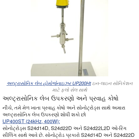
અલ્ટ્રાસોનિક લેબ હોમોજેનાઇઝર UP200Ht
ઇન-લાઇન સોનિકેશન
માટે ફ્લો સેલ સાથે
અલ્ટ્રાસોનિક લેબ ઉપકરણો અને પ્રવાહ કોષો
નીચે, તમે મેળ ખાતા પ્રવાહ કોષો અને સોનોટ્રોડ્સ સાથે અમારા
અલ્ટ્રાસોનિક લેબ ઉપકરણો શોધી શકો છો
UP400ST (24kHz, 400W):
સોનોટ્રોડ્સ S24d14D, S24d22D અને S24d22L2D ઓ-રિંગ
સીલિંગ સાથે આવે છે. સોનોટ્રોડ પ્રકારો S24d14D અને S24d22D