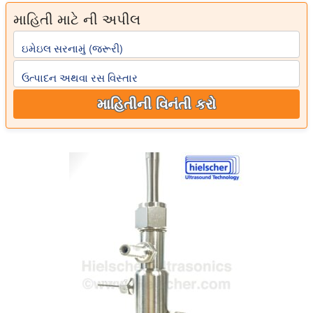
માહિતી માટે ની અપીલ
ઇમેઇલ સરનામું (જરૂરી)
ઉત્પાદન અથવા રસ વિસ્તાર
માહિતીની વિનંતી કરો