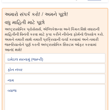
અમારો સંપર્ક કરો! / અમને પૂછો!
વધુ માહિતી માટે પૂછો
અલ્ટ્રાસોનિક પ્રોસેસર્સ, એપ્લિકેશન્સ અને કિંમત વિશે વધારાની
માહિતીની વિનંતી કરવા માટે કૃપા કરીને નીચેના ફોર્મનો ઉપયોગ કરો.
અમને તમારી સાથે તમારી પ્રક્રિયાની ચર્ચા કરવામાં અને તમારી
જરૂરિયાતોને પૂર્ણ કરતી અલ્ટ્રાસોનિક સિસ્ટમ ઓફર કરવામાં
આનંદ થશે!
ઇમેઇલ સરનામું (જરૂરી)
ફોન નંબર
નામ
વ્યાજ