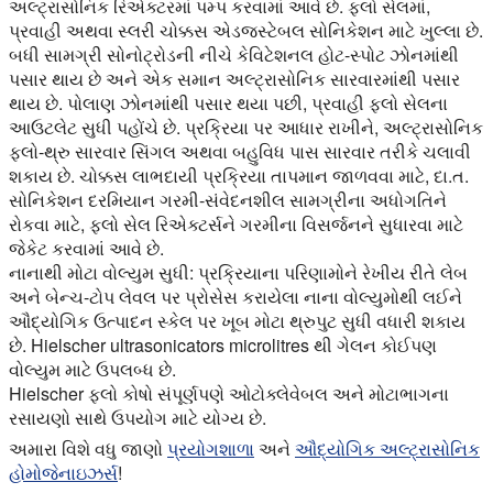
અલ્ટ્રાસોનિક રિએક્ટરમાં પમ્પ કરવામાં આવે છે. ફ્લો સેલમાં,
પ્રવાહી અથવા સ્લરી ચોક્કસ એડજસ્ટેબલ સોનિકેશન માટે ખુલ્લા છે.
બધી સામગ્રી સોનોટ્રોડની નીચે કેવિટેશનલ હોટ-સ્પોટ ઝોનમાંથી
પસાર થાય છે અને એક સમાન અલ્ટ્રાસોનિક સારવારમાંથી પસાર
થાય છે. પોલાણ ઝોનમાંથી પસાર થયા પછી, પ્રવાહી ફ્લો સેલના
આઉટલેટ સુધી પહોંચે છે. પ્રક્રિયા પર આધાર રાખીને, અલ્ટ્રાસોનિક
ફ્લો-થ્રુ સારવાર સિંગલ અથવા બહુવિધ પાસ સારવાર તરીકે ચલાવી
શકાય છે. ચોક્કસ લાભદાયી પ્રક્રિયા તાપમાન જાળવવા માટે, દા.ત.
સોનિકેશન દરમિયાન ગરમી-સંવેદનશીલ સામગ્રીના અધોગતિને
રોકવા માટે, ફ્લો સેલ રિએક્ટર્સને ગરમીના વિસર્જનને સુધારવા માટે
જેકેટ કરવામાં આવે છે.
નાનાથી મોટા વોલ્યુમ સુધી:
પ્રક્રિયાના પરિણામોને રેખીય રીતે લેબ
અને બેન્ચ-ટોપ લેવલ પર પ્રોસેસ કરાયેલા નાના વોલ્યુમોથી લઈને
ઔદ્યોગિક ઉત્પાદન સ્કેલ પર ખૂબ મોટા થ્રુપુટ સુધી વધારી શકાય
છે. Hielscher ultrasonicators microlitres થી ગેલન કોઈપણ
વોલ્યુમ માટે ઉપલબ્ધ છે.
Hielscher ફ્લો કોષો સંપૂર્ણપણે ઓટોક્લેવેબલ અને મોટાભાગના
રસાયણો સાથે ઉપયોગ માટે યોગ્ય છે.
અમારા વિશે વધુ જાણો
પ્રયોગશાળા
અને
ઔદ્યોગિક અલ્ટ્રાસોનિક
હોમોજેનાઇઝર્સ
!