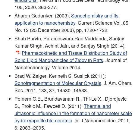
105, 2020. 363-377.
Aharon Gedanken (2003):
Sonochemistry and its
application to nanochemistry
. Current Science Vol. 85,
No. 12 (25 December 2003), pp. 1720-1722.
Shah Purvin, Parameswara Rao Vuddanda, Sanjay
Kumar Singh, Achint Jain, and Sanjay Singh (2014):
Pharmacokinetic and Tissue Distribution Study of
Solid Lipid Nanoparticles of Zidov in Rats
. Journal of
Nanotechnology, Volume 2014.
Brad W. Zeiger; Kenneth S. Suslick (2011):
Sonofragmentation of Molecular Crystals
. J. Am. Chem.
Soc. 2011, 133, 37, 14530–14533.
Poinern G.E., Brundavanam R., Thi-Le X., Djordjevic
S., Prokic M., Fawcett D. (2011):
Thermal and
ultrasonic influence in the formation of nanometer scale
hydroxyapatite bio-ceramic
. Int J Nanomedicine. 2011;
6: 2083–2095.