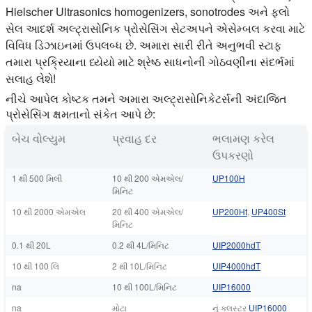
Hielscher Ultrasonics homogenizers, sonotrodes અને ફ્લો
સેલ આદર્શ અલ્ટ્રાસોનિક પ્રોસેસિંગ સેટઅપને એસેમ્બલ કરવા માટે
વિવિધ ડિઝાઇનમાં ઉપલબ્ધ છે. અમારા સારી રીતે અનુભવી સ્ટાફ
તમારા પ્રક્રિયાના ધ્યેયો માટે શ્રેષ્ઠ સાધનોની ગોઠવણીના સંદર્ભમાં
સલાહ લેશે!
નીચે આપેલ કોષ્ટક તમને અમારા અલ્ટ્રાસોનિકેટર્સની અંદાજિત
પ્રોસેસિંગ ક્ષમતાનો સંકેત આપે છે:
બેચ વોલ્યુમ
પ્રવાહ દર
ભલામણ કરેલ
ઉપકરણો
1 થી 500 મિલી
10 થી 200 એમએલ/
UP100H
મિનિટ
10 થી 2000 એમએલ
20 થી 400 એમએલ/
UP200Ht
,
UP400St
મિનિટ
0.1 થી 20L
0.2 થી 4L/મિનિટ
UIP2000hdT
10 થી 100 લિ
2 થી 10L/મિનિટ
UIP4000hdT
na
10 થી 100L/મિનિટ
UIP16000
na
મોટા
નું ક્લસ્ટર
UIP16000