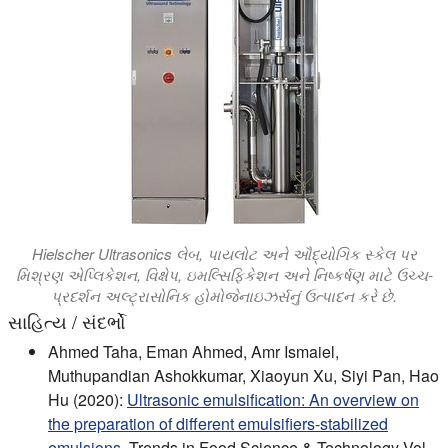
Hielscher Ultrasonics લેબ, પાયલોટ અને ઔદ્યોગિક સ્કેલ પર
મિશ્રણ એપ્લિકેશન, વિક્ષેપ, ઇમલ્સિફિકેશન અને નિષ્કર્ષણ માટે ઉચ્ચ-
પ્રદર્શન અલ્ટ્રાસોનિક હોમોજેનાઇઝર્સનું ઉત્પાદન કરે છે.
સાહિત્ય / સંદર્ભો
Ahmed Taha, Eman Ahmed, Amr Ismaiel,
Muthupandian Ashokkumar, Xiaoyun Xu, Siyi Pan, Hao
Hu (2020):
Ultrasonic emulsification: An overview on
the preparation of different emulsifiers-stabilized
emulsions.
Trends in Food Science & Technology Vol.