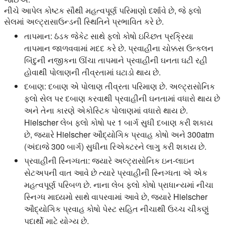
નીચે આપેલ કોષ્ટક સૌથી મહત્વપૂર્ણ પરિમાણો દર્શાવે છે, જે ફ્લો
સેલમાં અલ્ટ્રાસાઉન્ડની સ્થિતિને પ્રભાવિત કરે છે.
તાપમાન:
ઠંડક જેકેટ સાથે ફ્લો કોષો ઇચ્છિત પ્રક્રિયા
તાપમાન જાળવવામાં મદદ કરે છે. પ્રવાહીના ચોક્કસ ઉત્કલન
બિંદુની નજીકના ઊંચા તાપમાને પ્રવાહીની ઘનતા ઘટી રહી
હોવાથી પોલાણની તીવ્રતામાં ઘટાડો થાય છે.
દબાણ:
દબાણ એ પોલાણ તીવ્રતા પરિમાણ છે. અલ્ટ્રાસોનિક
ફ્લો સેલ પર દબાણ કરવાથી પ્રવાહીની ઘનતામાં વધારો થાય છે
અને તેના કારણે એકોસ્ટિક પોલાણમાં વધારો થાય છે.
Hielscher લેબ ફ્લો કોષો પર 1 બાર્ગ સુધી દબાણ કરી શકાય
છે, જ્યારે Hielscher ઔદ્યોગિક પ્રવાહ કોષો અને 300atm
(અંદાજે 300 બાર્ગ) સુધીના રિએક્ટરને લાગુ કરી શકાય છે.
પ્રવાહીની સ્નિગ્ધતા:
જ્યારે અલ્ટ્રાસોનિક ઇન-લાઇન
સેટઅપની વાત આવે છે ત્યારે પ્રવાહીની સ્નિગ્ધતા એ એક
મહત્વપૂર્ણ પરિબળ છે. નાના લેબ ફ્લો કોષો પ્રાધાન્યમાં નીચા
સ્નિગ્ધ માધ્યમો સાથે વાપરવામાં આવે છે, જ્યારે Hielscher
ઔદ્યોગિક પ્રવાહ કોષો પેસ્ટ સહિત નીચાથી ઉચ્ચ ચીકણું
પદાર્થો માટે યોગ્ય છે.