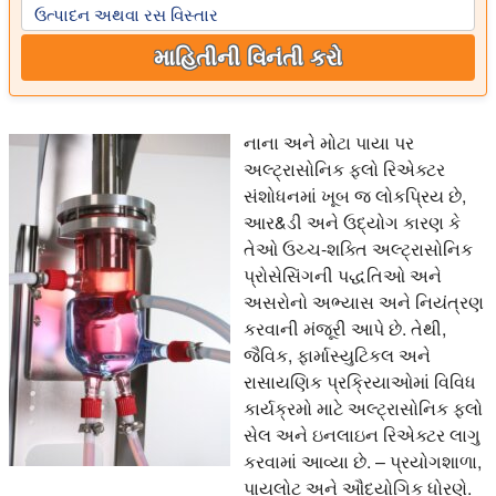
ઉત્પાદન અથવા રસ વિસ્તાર
માહિતીની વિનંતી કરો
નાના અને મોટા પાયા પર
અલ્ટ્રાસોનિક ફ્લો રિએક્ટર
સંશોધનમાં ખૂબ જ લોકપ્રિય છે,
આર&ડી અને ઉદ્યોગ કારણ કે
તેઓ ઉચ્ચ-શક્તિ અલ્ટ્રાસોનિક
પ્રોસેસિંગની પદ્ધતિઓ અને
અસરોનો અભ્યાસ અને નિયંત્રણ
કરવાની મંજૂરી આપે છે. તેથી,
જૈવિક, ફાર્માસ્યુટિકલ અને
રાસાયણિક પ્રક્રિયાઓમાં વિવિધ
કાર્યક્રમો માટે અલ્ટ્રાસોનિક ફ્લો
સેલ અને ઇનલાઇન રિએક્ટર લાગુ
કરવામાં આવ્યા છે. – પ્રયોગશાળા,
પાયલોટ અને ઔદ્યોગિક ધોરણે.