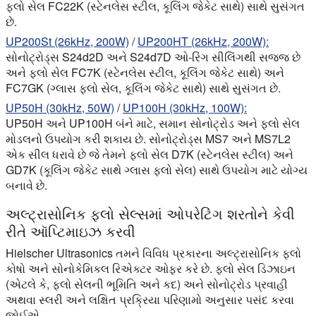
ફ્લો સેલ FC22K (સ્ટેનલેસ સ્ટીલ, કૂલિંગ જેકેટ સાથે) સાથે સુસંગત
છે.
UP200St (26kHz, 200W)
/
UP200HT (26kHz, 200W):
સોનોટ્રોડ્સ S24d2D અને S24d7D ઓ-રિંગ સીલિંગથી સજ્જ છે
અને ફ્લો સેલ FC7K (સ્ટેનલેસ સ્ટીલ, કૂલિંગ જેકેટ સાથે) અને
FC7GK (ગ્લાસ ફ્લો સેલ, કૂલિંગ જેકેટ સાથે) સાથે સુસંગત છે.
UP50H (30kHz, 50W)
/
UP100H (30kHz, 100W):
UP50H અને UP100H બંને માટે, સમાન સોનોટ્રોડ અને ફ્લો સેલ
મોડલનો ઉપયોગ કરી શકાય છે. સોનોટ્રોડ્સ MS7 અને MS7L2
એક સીલ ધરાવે છે જે તેમને ફ્લો સેલ D7K (સ્ટેનલેસ સ્ટીલ) અને
GD7K (કૂલિંગ જેકેટ સાથે ગ્લાસ ફ્લો સેલ) સાથે ઉપયોગ માટે યોગ્ય
બનાવે છે.
અલ્ટ્રાસોનિક ફ્લો સેલ્સમાં ઓપરેટિંગ શરતોને કેવી
રીતે ઑપ્ટિમાઇઝ કરવી
Hielscher Ultrasonics તમને વિવિધ પ્રકારના અલ્ટ્રાસોનિક ફ્લો
કોષો અને સોનોકેમિકલ રિએક્ટર ઓફર કરે છે. ફ્લો સેલ ડિઝાઇન
(એટલે કે, ફ્લો સેલની ભૂમિતિ અને કદ) અને સોનોટ્રોડ પ્રવાહી
અથવા સ્લરી અને લક્ષિત પ્રક્રિયા પરિણામો અનુસાર પસંદ કરવા
જોઈએ.