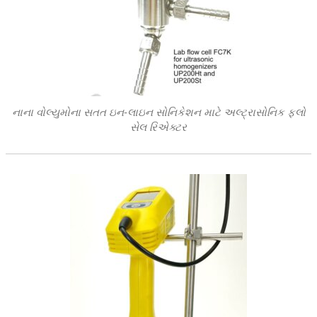
નાના વોલ્યુમોના સતત ઇન-લાઇન સોનિકેશન માટે અલ્ટ્રાસોનિક ફ્લો
સેલ રિએક્ટર