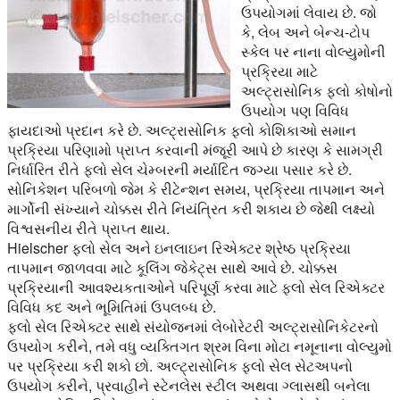
ઉપયોગમાં લેવાય છે. જો
કે, લેબ અને બેન્ચ-ટોપ
સ્કેલ પર નાના વોલ્યુમોની
પ્રક્રિયા માટે
અલ્ટ્રાસોનિક ફ્લો કોષોનો
ઉપયોગ પણ વિવિધ
ફાયદાઓ પ્રદાન કરે છે. અલ્ટ્રાસોનિક ફ્લો કોશિકાઓ સમાન
પ્રક્રિયા પરિણામો પ્રાપ્ત કરવાની મંજૂરી આપે છે કારણ કે સામગ્રી
નિર્ધારિત રીતે ફ્લો સેલ ચેમ્બરની મર્યાદિત જગ્યા પસાર કરે છે.
સોનિકેશન પરિબળો જેમ કે રીટેન્શન સમય, પ્રક્રિયા તાપમાન અને
માર્ગોની સંખ્યાને ચોક્કસ રીતે નિયંત્રિત કરી શકાય છે જેથી લક્ષ્યો
વિશ્વસનીય રીતે પ્રાપ્ત થાય.
Hielscher ફ્લો સેલ અને ઇનલાઇન રિએક્ટર શ્રેષ્ઠ પ્રક્રિયા
તાપમાન જાળવવા માટે કૂલિંગ જેકેટ્સ સાથે આવે છે. ચોક્કસ
પ્રક્રિયાની આવશ્યકતાઓને પરિપૂર્ણ કરવા માટે ફ્લો સેલ રિએક્ટર
વિવિધ કદ અને ભૂમિતિમાં ઉપલબ્ધ છે.
ફ્લો સેલ રિએક્ટર સાથે સંયોજનમાં લેબોરેટરી અલ્ટ્રાસોનિકેટરનો
ઉપયોગ કરીને, તમે વધુ વ્યક્તિગત શ્રમ વિના મોટા નમૂનાના વોલ્યુમો
પર પ્રક્રિયા કરી શકો છો. અલ્ટ્રાસોનિક ફ્લો સેલ સેટઅપનો
ઉપયોગ કરીને, પ્રવાહીને સ્ટેનલેસ સ્ટીલ અથવા ગ્લાસથી બનેલા