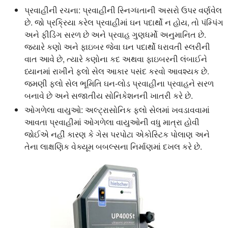
પ્રવાહીની રચના:
પ્રવાહીની સ્નિગ્ધતાની અસરો ઉપર વર્ણવેલ
છે. જો પ્રક્રિયા કરેલ પ્રવાહીમાં ઘન પદાર્થો ન હોય, તો પંમ્પિંગ
અને ફીડિંગ સરળ છે અને પ્રવાહ ગુણધર્મો અનુમાનિત છે.
જ્યારે કણો અને ફાઇબર જેવા ઘન પદાર્થો ધરાવતી સ્લરીની
વાત આવે છે, ત્યારે કણોના કદ અથવા ફાઇબરની લંબાઈને
ધ્યાનમાં રાખીને ફ્લો સેલ આકાર પસંદ કરવો આવશ્યક છે.
જમણી ફ્લો સેલ ભૂમિતિ ઘન-લોડ પ્રવાહીના પ્રવાહને સરળ
બનાવે છે અને સજાતીય સોનિકેશનની ખાતરી કરે છે.
ઓગળેલા વાયુઓ:
અલ્ટ્રાસોનિક ફ્લો સેલમાં ખવડાવવામાં
આવતા પ્રવાહીમાં ઓગળેલા વાયુઓની વધુ માત્રા હોવી
જોઈએ નહીં કારણ કે ગેસ પરપોટા એકોસ્ટિક પોલાણ અને
તેના લાક્ષણિક વેક્યૂમ બબલ્સના નિર્માણમાં દખલ કરે છે.