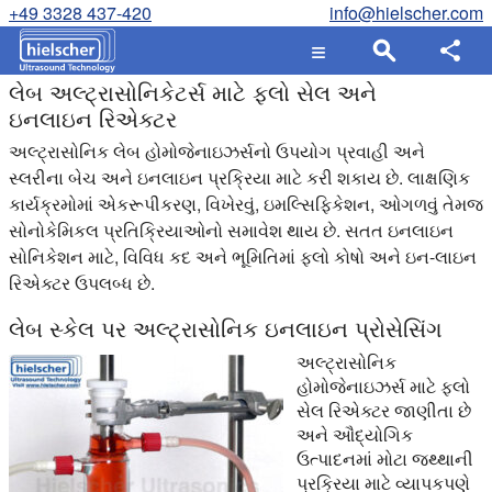
+49 3328 437-420
info@hielscher.com
લેબ અલ્ટ્રાસોનિકેટર્સ માટે ફ્લો સેલ અને
ઇનલાઇન રિએક્ટર
અલ્ટ્રાસોનિક લેબ હોમોજેનાઇઝર્સનો ઉપયોગ પ્રવાહી અને
સ્લરીના બેચ અને ઇનલાઇન પ્રક્રિયા માટે કરી શકાય છે. લાક્ષણિક
કાર્યક્રમોમાં એકરૂપીકરણ, વિખેરવું, ઇમલ્સિફિકેશન, ઓગળવું તેમજ
સોનોકેમિકલ પ્રતિક્રિયાઓનો સમાવેશ થાય છે. સતત ઇનલાઇન
સોનિકેશન માટે, વિવિધ કદ અને ભૂમિતિમાં ફ્લો કોષો અને ઇન-લાઇન
રિએક્ટર ઉપલબ્ધ છે.
લેબ સ્કેલ પર અલ્ટ્રાસોનિક ઇનલાઇન પ્રોસેસિંગ
અલ્ટ્રાસોનિક
હોમોજેનાઇઝર્સ માટે ફ્લો
સેલ રિએક્ટર જાણીતા છે
અને ઔદ્યોગિક
ઉત્પાદનમાં મોટા જથ્થાની
પ્રક્રિયા માટે વ્યાપકપણે