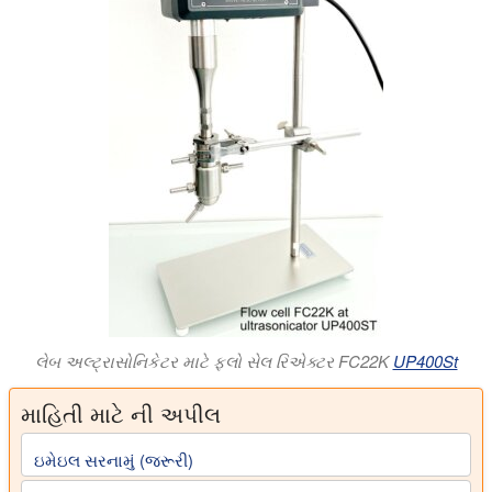
લેબ અલ્ટ્રાસોનિકેટર માટે ફ્લો સેલ રિએક્ટર FC22K
UP400St
માહિતી માટે ની અપીલ
ઇમેઇલ સરનામું (જરૂરી)