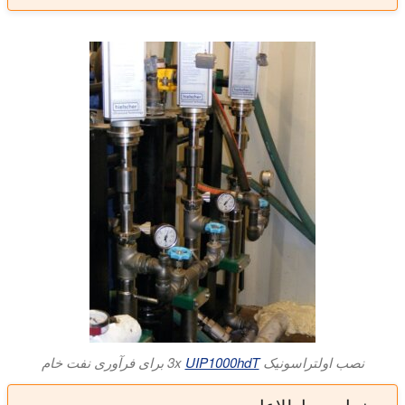
نصب اولتراسونیک 3x
UIP1000hdT
برای فرآوری نفت خام