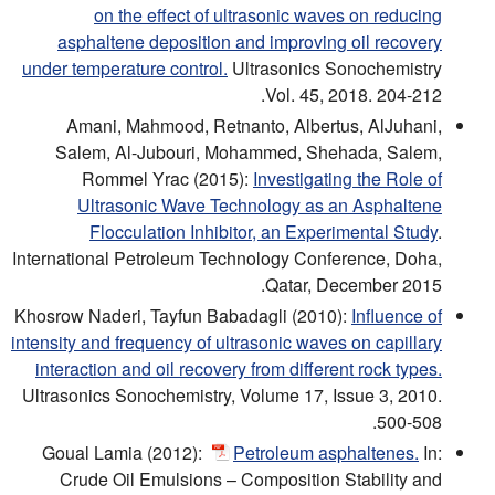
on the effect of ultrasonic waves on reducing
asphaltene deposition and improving oil recovery
under temperature control.
Ultrasonics Sonochemistry
Vol. 45, 2018. 204-212.
Amani, Mahmood, Retnanto, Albertus, AlJuhani,
Salem, Al-Jubouri, Mohammed, Shehada, Salem,
Rommel Yrac (2015):
Investigating the Role of
Ultrasonic Wave Technology as an Asphaltene
Flocculation Inhibitor, an Experimental Study
.
International Petroleum Technology Conference, Doha,
Qatar, December 2015.
Khosrow Naderi, Tayfun Babadagli (2010):
Influence of
intensity and frequency of ultrasonic waves on capillary
interaction and oil recovery from different rock types.
Ultrasonics Sonochemistry, Volume 17, Issue 3, 2010.
500-508.
Goual Lamia (2012):
Petroleum asphaltenes.
In:
Crude Oil Emulsions – Composition Stability and