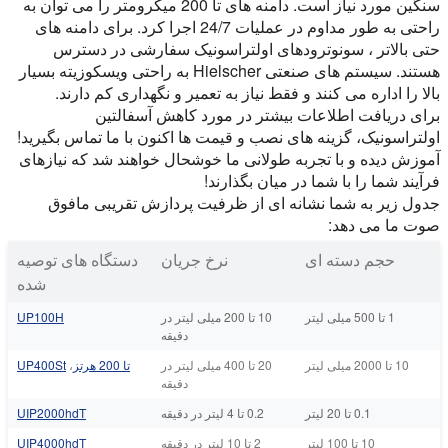
سنگین مورد نیاز است. دامنه های تا 200 میکرومتر را می توان به
راحتی به طور مداوم در عملیات 24/7 اجرا کرد. برای دامنه های
حتی بالاتر ، سونوترودهای اولتراسونیک سفارشی در دسترس
هستند. سیستم های صنعتی Hielscher به راحتی ویسکوزیته بسیار
بالا را اداره می کنند و فقط نیاز به تعمیر و نگهداری کم دارند.
برای دریافت اطلاعات بیشتر در مورد کاهش آسفالتین
اولتراسونیک، گزینه های نصب و قیمت ها اکنون با ما تماس بگیرید!
آموزش دیده و با تجربه طولانی ما خوشحال خواهند شد که نیازهای
فرآیند شما را با شما در میان بگذارند!
جدول زیر به شما نشانه ای از ظرفیت پردازش تقریبی مافوق
صوت ما می دهد:
حجم دسته ای
نرخ جریان
دستگاه های توصیه
شده
1 تا 500 میلی لیتر
10 تا 200 میلی لیتر در
UP100H
دقیقه
10 تا 2000 میلی لیتر
20 تا 400 میلی لیتر در
تا 200 هرتز
،
UP400St
دقیقه
0.1 تا 20 لیتر
0.2 تا 4 لیتر در دقیقه
UIP2000hdT
10 تا 100 لیتر
2 تا 10 لیتر در دقیقه
UIP4000hdT