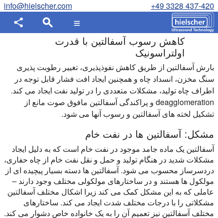
info@hielscher.com
+49 3328 437-420
کاهش رسوب آسفالتین با قدرت
اولتراسونیک
بارش آسفالتین از طریق کاهش نفوذپذیری، تغییر رطوبت پذیری
سنگ مخزن، انسداد چاه و همچنین ایجاد افت فشار قابل توجه در
اطراف چاه تولید، مشکلات متعددی را در تولید نفت ایجاد می کند.
deagglomeration و پراکندگی آسفالتین مافوق صوت مانع از
تشکیل لخته های آسفالتین و رسوب آنها می شود.
مشکل: آسفالتین ها در نفت خام
آسفالتین یک ماده جامد موجود در نفت خام است که به دلیل ایجاد
مشکلات شدید در هنگام تولید و حمل و نقل نفت خام از چاه حفاری،
دردسرساز محسوب می شود. آسفالتین ها دسته بسیار پیچیده ای از
مولکول ها هستند و در ساختارهای مولکولی مختلف وجود دارند –
عاملی که به این مشکل کمک می کند زیرا اشکال مختلف آسفالتین
مشکلاتی را با درجات مختلف شدت ایجاد می کند. ساختارهای
مختلف آسفالتین نیز تعمیم آن را به یک خانواده خاص دشوار می کند.