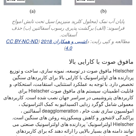
پایان آب نمک (محلول کلرید منیزیم) سیل تحت تابش امواج
فراسوند: (الف) برگشت پذیری رسوب آسفالتین (ب) حذف
آسفالت.
مطالعه و کپی رایت: د
اشیبی و همکاران 2018
(
CC BY-NC-ND
)
4.0
مافوق صوت با کارایی بالا
Hielscher مافوق صوت در توسعه، نمونه سازی، ساخت و توزیع
پردازنده های اولتراسونیک با کارایی بالا برای کاربردهای سنگین
تخصص دارد. با توجه به عملکرد استثنایی، استقامت، استحکام، و
قابلیت اطمینان، سیستم های مافوق صوت Hielscher برای
کاربردهای پتروشیمی در سراسر جهان نصب شده است. کاربردهای
معمولی شامل گوگرد زدایی اکسیداتیو به کمک التراسونیک ،
امولسیون سازی نفت خام ، deagglomeration آسفالتین ،
پراکندگی لاشخور و کاهش ویسکوزیته روغن های سنگین است.
Hielscher اولتراسونیک’ پردازنده های اولتراسونیک صنعتی می
توانند دامنه های بسیار بالایی را ارائه دهند که برای کاربردهای