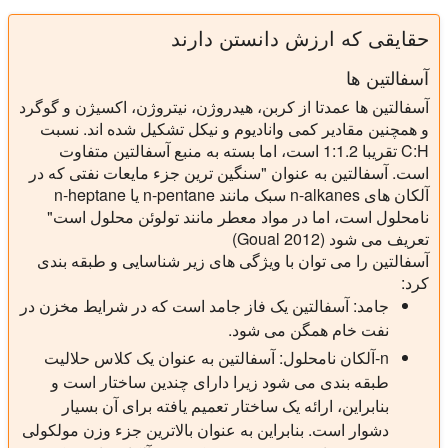
حقایقی که ارزش دانستن دارند
آسفالتین ها
آسفالتین ها عمدتا از کربن، هیدروژن، نیتروژن، اکسیژن و گوگرد
و همچنین مقادیر کمی وانادیوم و نیکل تشکیل شده اند. نسبت
C:H تقریبا 1:1.2 است، اما بسته به منبع آسفالتین متفاوت
است. آسفالتین به عنوان "سنگین ترین جزء مایعات نفتی که در
آلکان های n-alkanes سبک مانند n-pentane یا n-heptane
نامحلول است، اما در مواد معطر مانند تولوئن محلول است"
تعریف می شود (Goual 2012)
آسفالتین را می توان با ویژگی های زیر شناسایی و طبقه بندی
کرد:
جامد: آسفالتین یک فاز جامد است که در شرایط مخزن در
نفت خام همگن می شود.
n-آلکان نامحلول: آسفالتین به عنوان یک کلاس حلالیت
طبقه بندی می شود زیرا دارای چندین ساختار است و
بنابراین، ارائه یک ساختار تعمیم یافته برای آن بسیار
دشوار است. بنابراین به عنوان بالاترین جزء وزن مولکولی