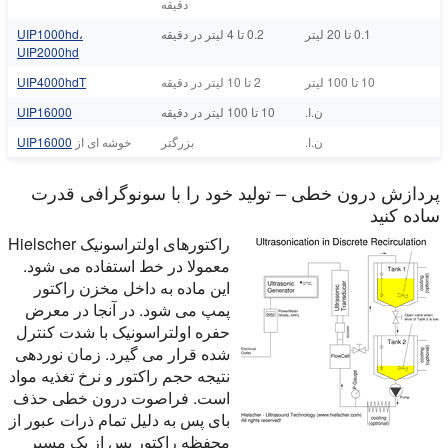
دقیقه
0.1 تا 20 لیتر
0.2 تا 4 لیتر در دقیقه
UIP1000hd،
UIP2000hd
10 تا 100 لیتر
2 تا 10 لیتر در دقیقه
UIP4000hdT
ن.ا.
10 تا 100 لیتر در دقیقه
UIP16000
ن.ا.
بزرگتر
خوشه ای از
UIP16000
پردازش درون خطی – تولید خود را با سونوگرافی قدرت
ساده کنید
راکتورهای اولتراسونیک Hielscher
معمولا در خط استفاده می شود.
این ماده به داخل مخزن راکتور
پمپ می شود. در آنجا در معرض
حفره اولتراسونیک با شدت کنترل
شده قرار می گیرد. زمان نوردهی
نتیجه حجم راکتور و نرخ تغذیه مواد
است. فراصوت درون خطی حذف
بای پس به دلیل تمام ذرات عبور از
محفظه راکتور پس از یک مسیر