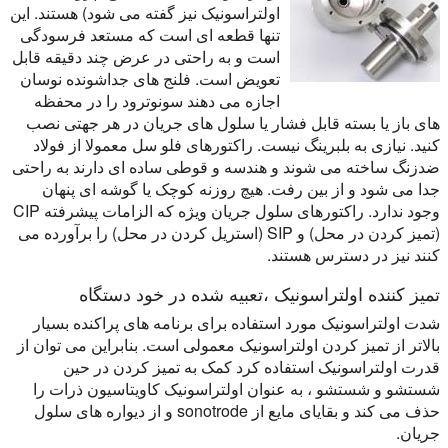
اولتراسونیک نیز گفته می شود) هستند. این
تنها قطعه ای است که مستعد فرسودگی
است و به راحتی در عرض چند دقیقه قابل
تعویض است. فلنج های جداشونده نوسان
اجازه می دهند سونوترود را در محفظه
های باز یا بسته قابل فشار یا سلول های جریان در هر جهتی نصب
کنید. نیازی به بلبرینگ نیست. راکتورهای فلو سل معمولا از فولاد
ضدزنگ ساخته می شوند و هندسه و قوطی ساده ای دارند
به راحتی
جدا می شود
و از بین رفت. هیچ روزنه کوچک یا گوشه ای پنهان
وجود ندارد. راکتورهای سلول جریان ویژه که الزامات پیشرفته CIP
(تمیز کردن در محل) و SIP (استریل کردن در محل) را برآورده می
کنند نیز در دسترس هستند.
تمیز کننده اولتراسونیک ،تعبیه شده در خود دستگاه
شدت اولتراسونیک مورد استفاده برای برنامه های پراکنده بسیار
بالاتر از تمیز کردن اولتراسونیک معمولی است. بنابراین می توان از
قدرت اولتراسونیک استفاده کرد
کمک به تمیز کردن
در حین
شستشو و شستشو ، به عنوان اولتراسونیک
کاویتاسیون ذرات را
حذف می کند
و بقایای مایع از sonotrode و از دیواره های سلول
جریان.