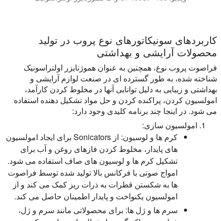
این ویدئو امولسیون بسیار کارآمد روغن را نشان می دهد. پردازنده اولتراسونیک مورد استفاده یک مافوق صوت Hielscher UP400St است،
کاربردهای سونیکاتورهای نوع پروب در تولید
محصولات آرایشی و بهداشتی
فراصوت پروب نوع، همچنین به عنوان هموژنایزر اولتراسونیک
شناخته شده، به طور گسترده ای در صنعت لوازم آرایشی و
بهداشتی و زیبایی به دلیل توانایی آنها در مخلوط کردن کارآمد،
امولسیون کردن، پراکنده کردن و حل مواد تشکیل دهنده استفاده
می شود. در اینجا چند برنامه کلیدی وجود دارد:
امولسیون سازی:
کرم ها و لوسیون:
از Sonicators برای ایجاد امولسیون
های پایدار، مخلوط کردن فازهای روغن و آب برای
تشکیل کرم ها و لوسیون های صاف استفاده می شود.
امواج صوتی با فرکانس بالا تولید شده توسط فراصوت
ها به شکستن قطرات به ذرات ریز کمک می کند و از
امولسیون یکنواخت و پایدار اطمینان حاصل می کند.
سرم ها و ژل ها:
برای محصولاتی مانند سرم و ژل،