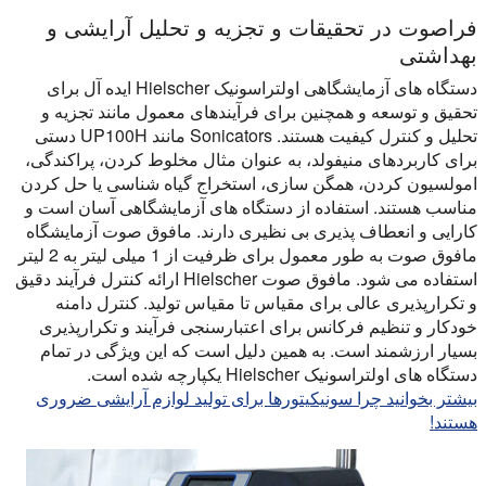
فراصوت در تحقیقات و تجزیه و تحلیل آرایشی و
بهداشتی
دستگاه های آزمایشگاهی اولتراسونیک Hielscher ایده آل برای
تحقیق و توسعه و همچنین برای فرآیندهای معمول مانند تجزیه و
تحلیل و کنترل کیفیت هستند. Sonicators مانند UP100H دستی
برای کاربردهای منیفولد، به عنوان مثال مخلوط کردن، پراکندگی،
امولسیون کردن، همگن سازی، استخراج گیاه شناسی یا حل کردن
مناسب هستند. استفاده از دستگاه های آزمایشگاهی آسان است و
کارایی و انعطاف پذیری بی نظیری دارند. مافوق صوت آزمایشگاه
مافوق صوت به طور معمول برای ظرفیت از 1 میلی لیتر به 2 لیتر
استفاده می شود. مافوق صوت Hielscher ارائه کنترل فرآیند دقیق
و تکرارپذیری عالی برای مقیاس تا مقیاس تولید. کنترل دامنه
خودکار و تنظیم فرکانس برای اعتبارسنجی فرآیند و تکرارپذیری
بسیار ارزشمند است. به همین دلیل است که این ویژگی در تمام
دستگاه های اولتراسونیک Hielscher یکپارچه شده است.
بیشتر بخوانید چرا سونیکیتورها برای تولید لوازم آرایشی ضروری
هستند!