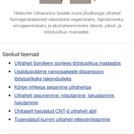
Hielscher Ultrasonics toodab suure jõudlusega ultraheli
homogenisaatoreid rakenduste segamiseks, hajutamiseks,
emulgeerimiseks ja ekstraheerimiseks laboris, piloot- ja
tööstuslikus mastaabis.
Seotud teemad
Ultraheli borofeeni süntees tööstuslikus mastaabis
Usaldusväärne nanoosakeste dispersioon
tööstuslikeks rakendusteks
Kõrge nihkega segamine ultraheliga
Ultraheli lagunemine: niisutamine, lahustamine,
hajutamine
Ühtlaselt hajutatud CNT-d ultraheli abil
Tugevdatud kummi ultraheli ettevalmistamine