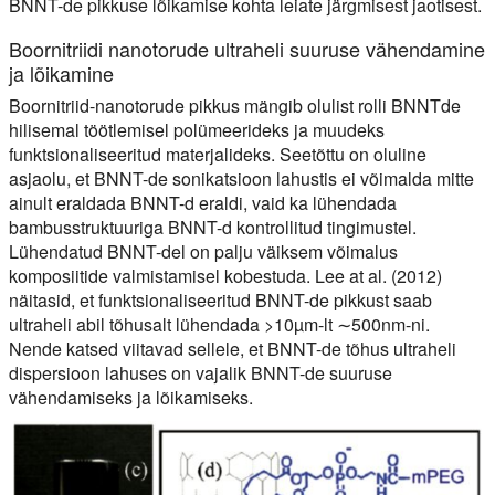
BNNT-de pikkuse lõikamise kohta leiate järgmisest jaotisest.
Boornitriidi nanotorude ultraheli suuruse vähendamine
ja lõikamine
Boornitriid-nanotorude pikkus mängib olulist rolli BNNTde
hilisemal töötlemisel polümeerideks ja muudeks
funktsionaliseeritud materjalideks. Seetõttu on oluline
asjaolu, et BNNT-de sonikatsioon lahustis ei võimalda mitte
ainult eraldada BNNT-d eraldi, vaid ka lühendada
bambusstruktuuriga BNNT-d kontrollitud tingimustel.
Lühendatud BNNT-del on palju väiksem võimalus
komposiitide valmistamisel kobestuda. Lee at al. (2012)
näitasid, et funktsionaliseeritud BNNT-de pikkust saab
ultraheli abil tõhusalt lühendada >10µm-lt ∼500nm-ni.
Nende katsed viitavad sellele, et BNNT-de tõhus ultraheli
dispersioon lahuses on vajalik BNNT-de suuruse
vähendamiseks ja lõikamiseks.