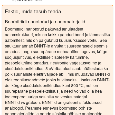
Faktid, mida tasub teada
Boornitriidi nanotorud ja nanomaterjalid
Boornitriidi nanotorud pakuvad ainulaadset
aatomstruktuuri, mis on kokku pandud boori ja lämmastiku
aatomitest, mis on paigutatud kuusnurksesse võrku. See
struktuur annab BNNT-le arvukalt suurepäraseid sisemisi
omadusi, nagu suurepärane mehaaniline tugevus, kõrge
soojusjuhtivus, elektriliselt isoleeriv käitumine,
piesoelektriline omadus, neutronite varjestusvõime ja
oksüdatsioonikindlus. 5 eV ribalaiust saab häälestada ka
põikisuunaliste elektriväljade abil, mis muudavad BNNT-d
elektroonikaseadmete jaoks huvitavaks. Lisaks on BNNT-
del kõrge oksüdatsioonikindlus kuni 800 °C, neil on
suurepärane piesoelektrilisus ja need võivad olla hea
toatemperatuuriga vesiniku salvestusmaterjal.
BNNT-d vs grafeen: BNNT-d on grafeeni struktuursed
analoogid. Peamine erinevus boornitriidipõhiste
nanomaterjalide ja nende süsinikupõhiste analoogide