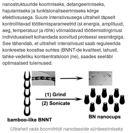
nanostruktuuride koorimiseks, detangeerimiseks,
hajutamiseks ja funktsionaliseerimiseks kõrge
efektiivsusega. Suure intensiivsusega ultraheli täpselt
kontrollitavad töötlemisparameetrid (st energia, amplituud,
aeg, temperatuur ja rõhk) võimaldavad töötlemistingimusi
individuaalselt kohandada soovitud protsessi eesmärgiga.
See tähendab, et ultraheli intensiivsust saab reguleerida
konkreetse koostise suhtes (BNNT-de kvaliteet, lahusti,
tahke-vedeliku kontsentratsioon jne), saades seeläbi
optimaalsed tulemused.
Ultraheli rada boornitriidi nanotasside sünteesimiseks