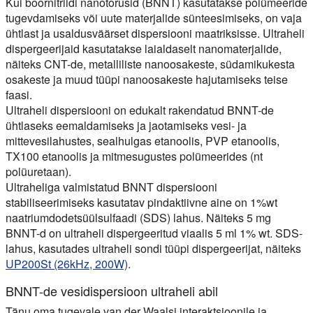
Kui boornitriidi nanotorusid (BNNT) kasutatakse polümeeride
tugevdamiseks või uute materjalide sünteesimiseks, on vaja
ühtlast ja usaldusväärset dispersiooni maatriksisse. Ultraheli
dispergeerijaid kasutatakse laialdaselt nanomaterjalide,
näiteks CNT-de, metalliliste nanoosakeste, südamikukesta
osakeste ja muud tüüpi nanoosakeste hajutamiseks teise
faasi.
Ultraheli dispersiooni on edukalt rakendatud BNNT-de
ühtlaseks eemaldamiseks ja jaotamiseks vesi- ja
mittevesilahustes, sealhulgas etanoolis, PVP etanoolis,
TX100 etanoolis ja mitmesugustes polümeerides (nt
polüuretaan).
Ultraheliga valmistatud BNNT dispersiooni
stabiliseerimiseks kasutatav pindaktiivne aine on 1%wt
naatriumdodetsüülsulfaadi (SDS) lahus. Näiteks 5 mg
BNNT-d on ultraheli dispergeeritud viaalis 5 ml 1% wt. SDS-
lahus, kasutades ultraheli sondi tüüpi dispergeerijat, näiteks
UP200St (26kHz, 200W)
.
BNNT-de vesidispersioon ultraheli abil
Tänu oma tugevale van der Waalsi interaktsioonile ja