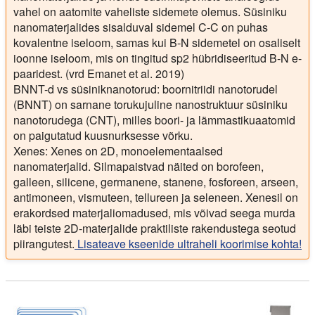
vahel on aatomite vaheliste sidemete olemus. Süsiniku
nanomaterjalides sisalduval sidemel C-C on puhas
kovalentne iseloom, samas kui B-N sidemetel on osaliselt
ioonne iseloom, mis on tingitud sp2 hübridiseeritud B-N e-
paaridest. (vrd Emanet et al. 2019)
BNNT-d vs süsiniknanotorud: boornitriidi nanotorudel
(BNNT) on sarnane torukujuline nanostruktuur süsiniku
nanotorudega (CNT), milles boori- ja lämmastikuaatomid
on paigutatud kuusnurksesse võrku.
Xenes: Xenes on 2D, monoelementaalsed
nanomaterjalid. Silmapaistvad näited on borofeen,
galleen, silicene, germanene, stanene, fosforeen, arseen,
antimoneen, vismuteen, tellureen ja seleneen. Xenesil on
erakordsed materjaliomadused, mis võivad seega murda
läbi teiste 2D-materjalide praktiliste rakendustega seotud
piirangutest.
Lisateave kseenide ultraheli koorimise kohta!