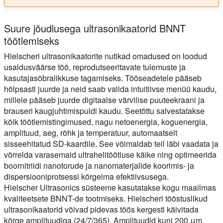
Suure jõudlusega ultrasonikaatorid BNNT
töötlemiseks
Hielscheri ultrasonikaatorite nutikad omadused on loodud
usaldusväärse töö, reprodutseeritavate tulemuste ja
kasutajasõbralikkuse tagamiseks. Tööseadetele pääseb
hõlpsasti juurde ja neid saab valida intuitiivse menüü kaudu,
millele pääseb juurde digitaalse värvilise puuteekraani ja
brauseri kaugjuhtimispuldi kaudu. Seetõttu salvestatakse
kõik töötlemistingimused, nagu netoenergia, koguenergia,
amplituud, aeg, rõhk ja temperatuur, automaatselt
sisseehitatud SD-kaardile. See võimaldab teil läbi vaadata ja
võrrelda varasemaid ultrahelitöötluse käike ning optimeerida
boornitriidi nanotorude ja nanomaterjalide koorimis- ja
dispersiooniprotsessi kõrgeima efektiivsusega.
Hielscher Ultrasonics süsteeme kasutatakse kogu maailmas
kvaliteetsete BNNT-de tootmiseks. Hielscheri tööstuslikud
ultrasonikaatorid võivad pidevas töös kergesti käivitada
kõrge amplituudiga (24/7/365). Amplituudid kuni 200 μm