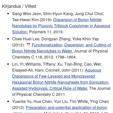
Kirjandus / Viited
Sang-Woo Jeon, Shin-Hyun Kang, Jung Chul Choi,
Tae-Hwan Kim (2019):
Dispersion of Boron Nitride
Nanotubes by Pluronic Triblock Copolymer in Aqueous
Solution.
Polymers 11, 2019.
Chee Huei Lee, Dongyan Zhang, Yoke Khin Yap
(2012):
Functionalization, Dispersion, and Cutting of
Boron Nitride Nanotubes in Water.
Journal of Physical
Chemistry C 116, 2012. 1798–1804.
Lin, Yi; Williams, Tiffany; Xu, Tian-Bing; Cao, Wei;
Elsayed-Ali, Hani; Connell, John (2011):
Aqueous
Dispersions of Few-Layered and Monolayered
Hexagonal Boron Nitride Nanosheets from Sonication-
Assisted Hydrolysis: Critical Role of Water.
The Journal
of Physical Chemistry C 2011.
Yuanlie Yu, Hua Chen, Yun Liu, Tim White, Ying Chen
(2012):
Preparation and potential application of boron