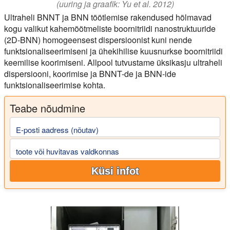
(uuring ja graafik: Yu et al. 2012)
Ultraheli BNNT ja BNN töötlemise rakendused hõlmavad
kogu valikut kahemõõtmeliste boornitriidi nanostruktuuride
(2D-BNN) homogeensest dispersioonist kuni nende
funktsionaliseerimiseni ja ühekihilise kuusnurkse boornitriidi
keemilise koorimiseni. Allpool tutvustame üksikasju ultraheli
dispersiooni, koorimise ja BNNT-de ja BNN-ide
funktsionaliseerimise kohta.
Teabe nõudmine
E-posti aadress (nõutav)
toote või huvitavas valdkonnas
Küsi infot