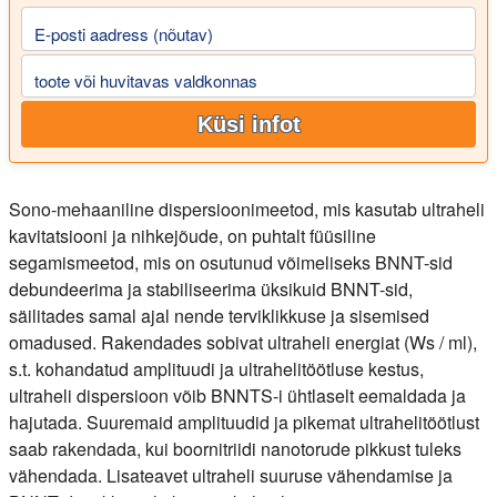
E-posti aadress (nõutav)
toote või huvitavas valdkonnas
Küsi infot
Sono-mehaaniline dispersioonimeetod, mis kasutab ultraheli
kavitatsiooni ja nihkejõude, on puhtalt füüsiline
segamismeetod, mis on osutunud võimeliseks BNNT-sid
debundeerima ja stabiliseerima üksikuid BNNT-sid,
säilitades samal ajal nende terviklikkuse ja sisemised
omadused. Rakendades sobivat ultraheli energiat (Ws / ml),
s.t. kohandatud amplituudi ja ultrahelitöötluse kestus,
ultraheli dispersioon võib BNNTS-i ühtlaselt eemaldada ja
hajutada. Suuremaid amplituudid ja pikemat ultrahelitöötlust
saab rakendada, kui boornitriidi nanotorude pikkust tuleks
vähendada. Lisateavet ultraheli suuruse vähendamise ja