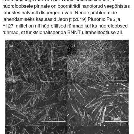
hüdrofoobsele pinnale on boornitriidi nanotorud veepõhistes
lahustes halvasti dispergeeruvad. Nende probleemide
lahendamiseks kasutasid Jeon jt (2019) Pluronic P85 ja
F127, millel on nii hüdrofiilsed rühmad kui ka hüdrofoobsed
rühmad, et funktsionaliseerida BNNT ultrahelitöötluse all.