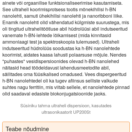
ainete või orgaanilise funktsionaliseerimise kasutamiseta.
See ultraheli koorimisprotsess tootis mõnekihilisi h-BN
nanolehti, samuti ühekihilisi nanolehti ja nanoribboni liike.
Enamik nanolehti olid vähendatud külgmiste suurustega, mis
oli tingitud ultrahelitöötluse abil hüdrolüüsi abil indutseeritud
vanemate h-BN-lehtede lõikamisest (mida kinnitasid
ammoniaagi test ja spektroskoopia tulemused). Ultraheli
indutseeritud hüdrolüüs soodustas ka h-BN nanolehtede
koorimist, aidates kaasa lahusti polaarsuse mõjule. Nendes
"puhastes" vesidispersioonides olevad h-BN nanolehed
näitasid head töödeldavust lahendusmeetodite abil,
säilitades oma füüsikalised omadused. Vees dispergeeritud
h-BN nanolehtedel oli ka tugev afiinsus selliste valkude
suhtes nagu ferritiin, mis viitab sellele, et nanolehtede pinnad
olid saadaval edasiste biokonjugatsioonide jaoks.
Süsiniku tahma ultraheli dispersioon, kasutades
ultrasonikaatorit UP200St
Teabe nõudmine