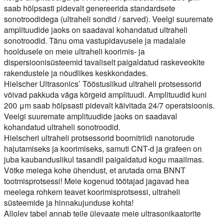
saab hõlpsasti pidevalt genereerida standardsete
sonotroodidega (ultraheli sondid / sarved). Veelgi suuremate
amplituudide jaoks on saadaval kohandatud ultraheli
sonotroodid. Tänu oma vastupidavusele ja madalale
hooldusele on meie ultraheli koorimis- ja
dispersioonisüsteemid tavaliselt paigaldatud raskeveokite
rakendustele ja nõudlikes keskkondades.
Hielscher Ultrasonics’ Tööstuslikud ultraheli protsessorid
võivad pakkuda väga kõrgeid amplituudi. Amplituudid kuni
200 μm saab hõlpsasti pidevalt käivitada 24/7 operatsioonis.
Veelgi suuremate amplituudide jaoks on saadaval
kohandatud ultraheli sonotroodid.
Hielscheri ultraheli protsessorid boornitriidi nanotorude
hajutamiseks ja koorimiseks, samuti CNT-d ja grafeen on
juba kaubanduslikul tasandil paigaldatud kogu maailmas.
Võtke meiega kohe ühendust, et arutada oma BNNT
tootmisprotsessi! Meie kogenud töötajad jagavad hea
meelega rohkem teavet koorimisprotsessi, ultraheli
süsteemide ja hinnakujunduse kohta!
Allolev tabel annab teile ülevaate meie ultrasonikaatorite