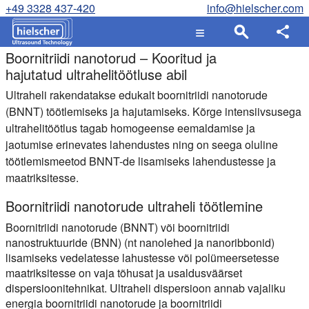
+49 3328 437-420
info@hielscher.com
Boornitriidi nanotorud – Kooritud ja
hajutatud ultrahelitöötluse abil
Ultraheli rakendatakse edukalt boornitriidi nanotorude
(BNNT) töötlemiseks ja hajutamiseks. Kõrge intensiivsusega
ultrahelitöötlus tagab homogeense eemaldamise ja
jaotumise erinevates lahendustes ning on seega oluline
töötlemismeetod BNNT-de lisamiseks lahendustesse ja
maatriksitesse.
Boornitriidi nanotorude ultraheli töötlemine
Boornitriidi nanotorude (BNNT) või boornitriidi
nanostruktuuride (BNN) (nt nanolehed ja nanoribbonid)
lisamiseks vedelatesse lahustesse või polümeersetesse
maatriksitesse on vaja tõhusat ja usaldusväärset
dispersioonitehnikat. Ultraheli dispersioon annab vajaliku
energia boornitriidi nanotorude ja boornitriidi