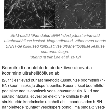
SEM-pildid lühendatud BNNT-dest pärast erinevaid
ultrahelitöötluse kestusi. Nagu näidatud, vähenevad nende
BNNT-de pikkused kumulatiivse ultrahelitöötluse kestuse
suurenemisega.
(uuring ja pilt: Lee et al. 2012)
Boornitriidi nanolehtede pindaktiivse ainevaba
koorimine ultrahelitöötluse abil
(2011) esitlevad puhast meetodit kuusnurkse boornitriidi (h-
BN) koorimiseks ja dispersiooniks. Kuusnurkset boornitriidi
peetakse traditsiooniliselt vees lahustumatuks. Kuid nad
suutsid näidata, et vesi on efektiivne kihiliste h-BN
struktuuride koorimiseks ultraheli abil, moodustades h-BN
nanolehtede "puhtad" vesidispersioonid ilma pindaktiivsete