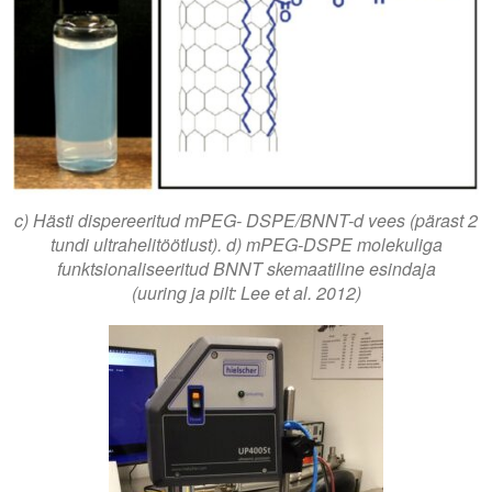
c) Hästi dispereeritud mPEG- DSPE/BNNT-d vees (pärast 2
tundi ultrahelitöötlust). d) mPEG-DSPE molekuliga
funktsionaliseeritud BNNT skemaatiline esindaja
(uuring ja pilt: Lee et al. 2012)