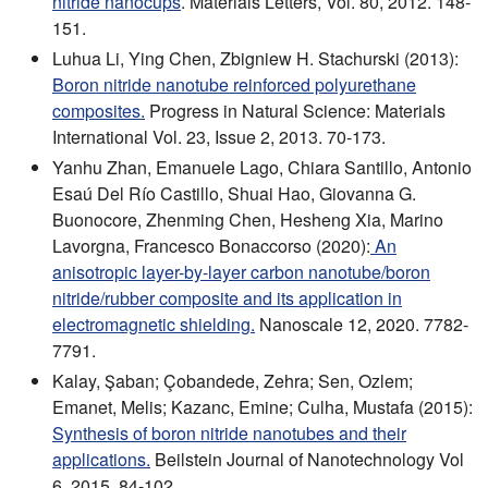
nitride nanocups
. Materials Letters, Vol. 80, 2012. 148-
151.
Luhua Li, Ying Chen, Zbigniew H. Stachurski (2013):
Boron nitride nanotube reinforced polyurethane
composites.
Progress in Natural Science: Materials
International Vol. 23, Issue 2, 2013. 70-173.
Yanhu Zhan, Emanuele Lago, Chiara Santillo, Antonio
Esaú Del Río Castillo, Shuai Hao, Giovanna G.
Buonocore, Zhenming Chen, Hesheng Xia, Marino
Lavorgna, Francesco Bonaccorso (2020):
An
anisotropic layer-by-layer carbon nanotube/boron
nitride/rubber composite and its application in
electromagnetic shielding.
Nanoscale 12, 2020. 7782-
7791.
Kalay, Şaban; Çobandede, Zehra; Sen, Ozlem;
Emanet, Melis; Kazanc, Emine; Culha, Mustafa (2015):
Synthesis of boron nitride nanotubes and their
applications.
Beilstein Journal of Nanotechnology Vol
6, 2015. 84-102.