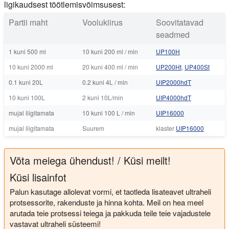
ligikaudsest töötlemisvõimsusest:
Partii maht
Voolukiirus
Soovitatavad
seadmed
1 kuni 500 ml
10 kuni 200 ml / min
UP100H
10 kuni 2000 ml
20 kuni 400 ml / min
UP200Ht
,
UP400St
0.1 kuni 20L
0.2 kuni 4L / min
UIP2000hdT
10 kuni 100L
2 kuni 10L/min
UIP4000hdT
mujal liigitamata
10 kuni 100 L / min
UIP16000
mujal liigitamata
Suurem
klaster
UIP16000
Võta meiega ühendust! / Küsi meilt!
Küsi lisainfot
Palun kasutage allolevat vormi, et taotleda lisateavet ultraheli
protsessorite, rakenduste ja hinna kohta. Meil on hea meel
arutada teie protsessi teiega ja pakkuda teile teie vajadustele
vastavat ultraheli süsteemi!