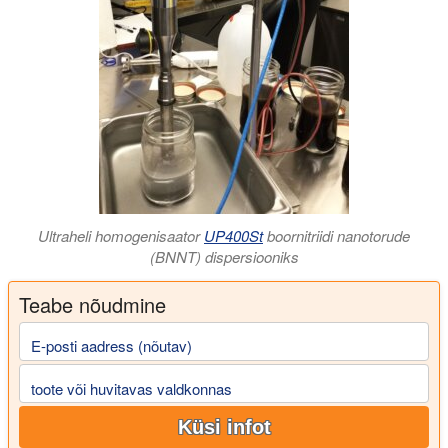
Ultraheli homogenisaator
UP400St
boornitriidi nanotorude
(BNNT) dispersiooniks
Teabe nõudmine
E-posti aadress (nõutav)
toote või huvitavas valdkonnas
Küsi infot