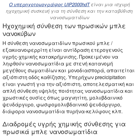
Ο υπερηχοτομογράφος UIP2000hdT
είναι μια ισχυρή
ηχοχημική συσκευή για τη σύνθεση και την καταβύθιση
νανοσωματιδίων
Ηχοχημική σύνθεση των πρωσικών μπλε
νανοκύβων
Η σύνθεση νανοσωματιδίων πρωσικού μπλε /
εξακυανοφερρίτη είναι αντίδραση ετερογενούς
υγρής-χημικής κατακρήμνισης. Προκειμένου να
ληφθούν νανοσωματίδια με στενή κατανομή
μεγέθους σωματιδίων και μονοδιασπορά, απαιτείται
αξιόπιστη οδός καθίζησης. Υπερήχων precicipitation
είναι γνωστή για την αξιόπιστη, αποτελεσματική και
απλή σύνθεση υψηλής ποιότητας νανοσωματίδια και
χρωστικές ουσίες όπως μαγνητίτη, μολυβδαινικό
ψευδάργυρο, φωσφομολυβδαινικό ψευδάργυρο,
διάφορα νανοσωματίδια πυρήνα-κελύφους κλπ.
Διαδρομές υγρής χημικής σύνθεσης για
πρωσικά μπλε νανοσωματίδια