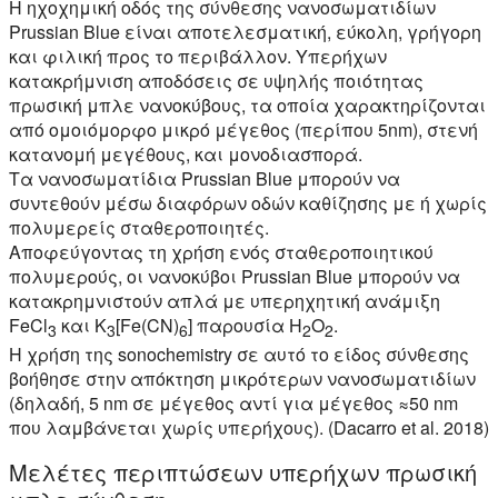
Η ηχοχημική οδός της σύνθεσης νανοσωματιδίων
Prussian Blue είναι αποτελεσματική, εύκολη, γρήγορη
και φιλική προς το περιβάλλον. Υπερήχων
κατακρήμνιση αποδόσεις σε υψηλής ποιότητας
πρωσική μπλε νανοκύβους, τα οποία χαρακτηρίζονται
από ομοιόμορφο μικρό μέγεθος (περίπου 5nm), στενή
κατανομή μεγέθους, και μονοδιασπορά.
Τα νανοσωματίδια Prussian Blue μπορούν να
συντεθούν μέσω διαφόρων οδών καθίζησης με ή χωρίς
πολυμερείς σταθεροποιητές.
Αποφεύγοντας τη χρήση ενός σταθεροποιητικού
πολυμερούς, οι νανοκύβοι Prussian Blue μπορούν να
κατακρημνιστούν απλά με υπερηχητική ανάμιξη
FeCl
και Κ
[Fe(CN)
] παρουσία H
O
.
3
3
6
2
2
Η χρήση της sonochemistry σε αυτό το είδος σύνθεσης
βοήθησε στην απόκτηση μικρότερων νανοσωματιδίων
(δηλαδή, 5 nm σε μέγεθος αντί για μέγεθος ≈50 nm
που λαμβάνεται χωρίς υπερήχους). (Dacarro et al. 2018)
Μελέτες περιπτώσεων υπερήχων πρωσική