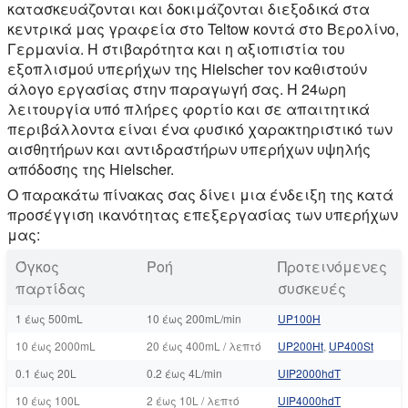
κατασκευάζονται και δοκιμάζονται διεξοδικά στα
κεντρικά μας γραφεία στο Teltow κοντά στο Βερολίνο,
Γερμανία. Η στιβαρότητα και η αξιοπιστία του
εξοπλισμού υπερήχων της Hielscher τον καθιστούν
άλογο εργασίας στην παραγωγή σας. Η 24ωρη
λειτουργία υπό πλήρες φορτίο και σε απαιτητικά
περιβάλλοντα είναι ένα φυσικό χαρακτηριστικό των
αισθητήρων και αντιδραστήρων υπερήχων υψηλής
απόδοσης της Hielscher.
Ο παρακάτω πίνακας σας δίνει μια ένδειξη της κατά
προσέγγιση ικανότητας επεξεργασίας των υπερήχων
μας:
Όγκος
Ροή
Προτεινόμενες
παρτίδας
συσκευές
1 έως 500mL
10 έως 200mL/min
UP100Η
10 έως 2000mL
20 έως 400mL / λεπτό
UP200Ht
,
UP400St
0.1 έως 20L
0.2 έως 4L/min
UIP2000hdT
10 έως 100L
2 έως 10L / λεπτό
UIP4000hdT