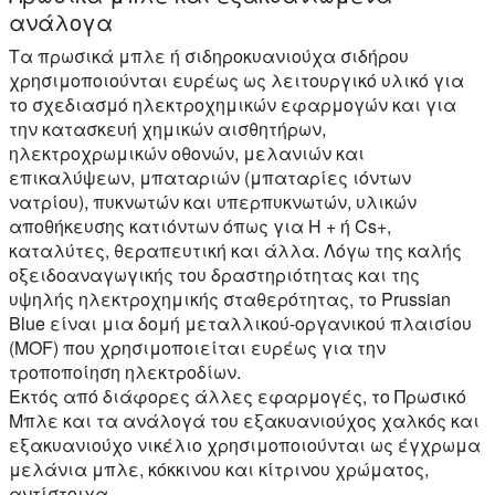
ανάλογα
Τα πρωσικά μπλε ή σιδηροκυανιούχα σιδήρου
χρησιμοποιούνται ευρέως ως λειτουργικό υλικό για
το σχεδιασμό ηλεκτροχημικών εφαρμογών και για
την κατασκευή χημικών αισθητήρων,
ηλεκτροχρωμικών οθονών, μελανιών και
επικαλύψεων, μπαταριών (μπαταρίες ιόντων
νατρίου), πυκνωτών και υπερπυκνωτών, υλικών
αποθήκευσης κατιόντων όπως για H + ή Cs+,
καταλύτες, θεραπευτική και άλλα. Λόγω της καλής
οξειδοαναγωγικής του δραστηριότητας και της
υψηλής ηλεκτροχημικής σταθερότητας, το Prussian
Blue είναι μια δομή μεταλλικού-οργανικού πλαισίου
(MOF) που χρησιμοποιείται ευρέως για την
τροποποίηση ηλεκτροδίων.
Εκτός από διάφορες άλλες εφαρμογές, το Πρωσικό
Μπλε και τα ανάλογά του εξακυανιούχος χαλκός και
εξακυανιούχο νικέλιο χρησιμοποιούνται ως έγχρωμα
μελάνια μπλε, κόκκινου και κίτρινου χρώματος,
αντίστοιχα.