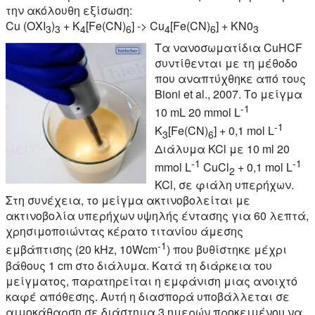
την ακόλουθη εξίσωση:
Cu (ΟΧΙ
)
+ Κ
[Fe(CN)
] -> Cu
[Fe(CN)
] + KN0
3
3
4
6
4
6
3
Τα νανοσωματίδια CuHCF
συντίθενται με τη μέθοδο
που αναπτύχθηκε από τους
Bioni et al., 2007. Το μείγμα
-1
10 mL 20 mmol L
-1
K
[Fe(CN)
] + 0,1 mol L
3
6
Διάλυμα KCl με 10 ml 20
-1
-1
mmol L
CuCl
+ 0,1 mol L
2
KCl, σε φιάλη υπερήχων.
Στη συνέχεια, το μείγμα ακτινοβολείται με
ακτινοβολία υπερήχων υψηλής έντασης για 60 λεπτά,
χρησιμοποιώντας κέρατο τιτανίου άμεσης
-1
εμβάπτισης (20 kHz, 10Wcm
) που βυθίστηκε μέχρι
βάθους 1 cm στο διάλυμα. Κατά τη διάρκεια του
μείγματος, παρατηρείται η εμφάνιση μιας ανοιχτό
καφέ απόθεσης. Αυτή η διασπορά υποβάλλεται σε
αιμοκάθαρση σε διάστημα 3 ημερών προκειμένου να