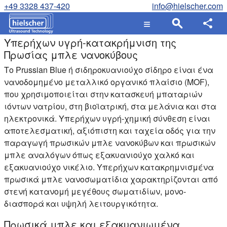
+49 3328 437-420
info@hielscher.com
Υπερήχων υγρή-κατακρήμνιση της
Πρωσίας μπλε νανοκύβους
Το Prussian Blue ή σιδηροκυανιούχο σίδηρο είναι ένα
νανοδομημένο μεταλλικό οργανικό πλαίσιο (MOF),
που χρησιμοποιείται στην κατασκευή μπαταριών
ιόντων νατρίου, στη βιοϊατρική, στα μελάνια και στα
ηλεκτρονικά. Υπερήχων υγρή-χημική σύνθεση είναι
αποτελεσματική, αξιόπιστη και ταχεία οδός για την
παραγωγή πρωσικών μπλε νανοκύβων και πρωσικών
μπλε αναλόγων όπως εξακυανιούχο χαλκό και
εξακυανιούχο νικέλιο. Υπερήχων κατακρημνισμένα
πρωσικά μπλε νανοσωματίδια χαρακτηρίζονται από
στενή κατανομή μεγέθους σωματιδίων, μονο-
διασπορά και υψηλή λειτουργικότητα.
Πρωσικά μπλε και εξακυανιωμένα