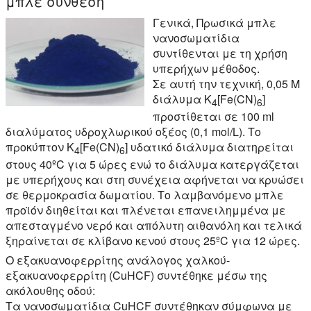
μπλε σύνθεση
Γενικά, Πρωσικά μπλε
νανοσωματίδια
συντίθενται με τη χρήση
υπερήχων μέθοδος.
Σε αυτή την τεχνική, 0,05 M
διάλυμα Κ
[Fe(CN)
]
4
6
προστίθεται σε 100 ml
διαλύματος υδροχλωρικού οξέος (0,1 mol/L). Το
προκύπτον K
[Fe(CN)
] υδατικό διάλυμα διατηρείται
4
6
στους 40ºC για 5 ώρες ενώ το διάλυμα κατεργάζεται
με υπερήχους και στη συνέχεια αφήνεται να κρυώσει
σε θερμοκρασία δωματίου. Το λαμβανόμενο μπλε
προϊόν διηθείται και πλένεται επανειλημμένα με
απεσταγμένο νερό και απόλυτη αιθανόλη και τελικά
ξηραίνεται σε κλίβανο κενού στους 25ºC για 12 ώρες.
Ο εξακυανοφερρίτης ανάλογος χαλκού-
εξακυανοφερρίτη (CuHCF) συντέθηκε μέσω της
ακόλουθης οδού:
Τα νανοσωματίδια CuHCF συντέθηκαν σύμφωνα με