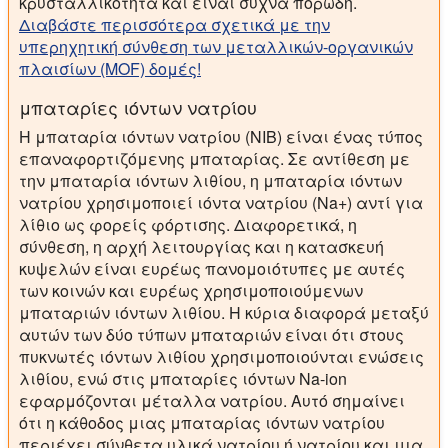
κρυσταλλικότητα και είναι συχνά πορώδη.
Διαβάστε περισσότερα σχετικά με την
υπερηχητική σύνθεση των μεταλλικών-οργανικών
πλαισίων (MOF) δομές!
μπαταρίες ιόντων νατρίου
Η μπαταρία ιόντων νατρίου (NIB) είναι ένας τύπος
επαναφορτιζόμενης μπαταρίας. Σε αντίθεση με
την μπαταρία ιόντων λιθίου, η μπαταρία ιόντων
νατρίου χρησιμοποιεί ιόντα νατρίου (Na+) αντί για
λίθιο ως φορείς φόρτισης. Διαφορετικά, η
σύνθεση, η αρχή λειτουργίας και η κατασκευή
κυψελών είναι ευρέως πανομοιότυπες με αυτές
των κοινών και ευρέως χρησιμοποιούμενων
μπαταριών ιόντων λιθίου. Η κύρια διαφορά μεταξύ
αυτών των δύο τύπων μπαταριών είναι ότι στους
πυκνωτές ιόντων λιθίου χρησιμοποιούνται ενώσεις
λιθίου, ενώ στις μπαταρίες ιόντων Na-ion
εφαρμόζονται μέταλλα νατρίου. Αυτό σημαίνει
ότι η κάθοδος μιας μπαταρίας ιόντων νατρίου
περιέχει σύνθετα υλικά νατρίου ή νατρίου και μια