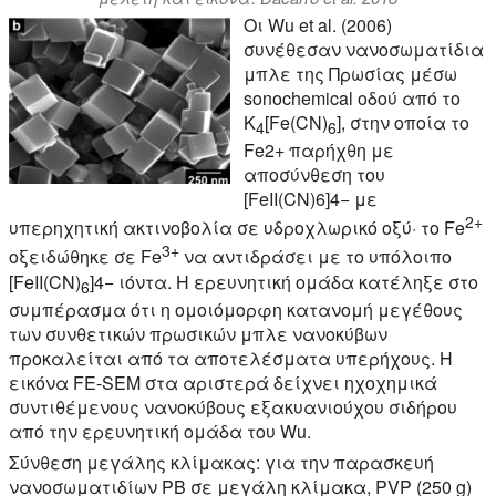
Οι Wu et al. (2006)
συνέθεσαν νανοσωματίδια
μπλε της Πρωσίας μέσω
sonochemical οδού από το
K
[Fe(CN)
], στην οποία το
4
6
Fe2+ παρήχθη με
αποσύνθεση του
[FeII(CN)6]4− με
2+
υπερηχητική ακτινοβολία σε υδροχλωρικό οξύ· το Fe
3+
οξειδώθηκε σε Fe
να αντιδράσει με το υπόλοιπο
[FeII(CN)
]4− ιόντα. Η ερευνητική ομάδα κατέληξε στο
6
συμπέρασμα ότι η ομοιόμορφη κατανομή μεγέθους
των συνθετικών πρωσικών μπλε νανοκύβων
προκαλείται από τα αποτελέσματα υπερήχους. Η
εικόνα FE-SEM στα αριστερά δείχνει ηχοχημικά
συντιθέμενους νανοκύβους εξακυανιούχου σιδήρου
από την ερευνητική ομάδα του Wu.
Σύνθεση μεγάλης κλίμακας:
για την παρασκευή
νανοσωματιδίων PB σε μεγάλη κλίμακα, PVP (250 g)