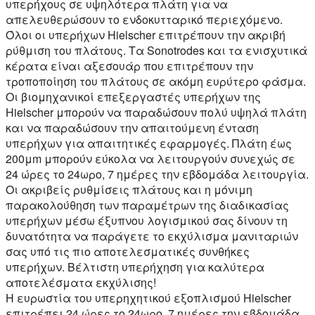
υπερήχους σε υψηλότερα πλάτη για να
απελευθερώσουν το ενδοκυτταρικό περιεχόμενο.
Όλοι οι υπερήχων Hielscher επιτρέπουν την ακριβή
ρύθμιση του πλάτους. Τα Sonotrodes και τα ενισχυτικά
κέρατα είναι αξεσουάρ που επιτρέπουν την
τροποποίηση του πλάτους σε ακόμη ευρύτερο φάσμα.
Οι βιομηχανικοί επεξεργαστές υπερήχων της
Hielscher μπορούν να παραδώσουν πολύ υψηλά πλάτη
και να παραδώσουν την απαιτούμενη ένταση
υπερήχων για απαιτητικές εφαρμογές. Πλάτη έως
200μm μπορούν εύκολα να λειτουργούν συνεχώς σε
24 ώρες το 24ωρο, 7 ημέρες την εβδομάδα λειτουργία.
Οι ακριβείς ρυθμίσεις πλάτους και η μόνιμη
παρακολούθηση των παραμέτρων της διαδικασίας
υπερήχων μέσω έξυπνου λογισμικού σας δίνουν τη
δυνατότητα να παράγετε το εκχύλισμα μανιταριών
σας υπό τις πιο αποτελεσματικές συνθήκες
υπερήχων. Βέλτιστη υπερήχηση για καλύτερα
αποτελέσματα εκχύλισης!
Η ευρωστία του υπερηχητικού εξοπλισμού Hielscher
επιτρέπει 24 ώρες το 24ωρο, 7 ημέρες την εβδομάδα