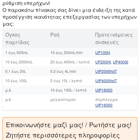
ρύθμιση υπερήχων!
Ο παρακάτω πίνακας σας δίνει μια ένδειξη της κατά
προσέγγιση ικανότητας επεξεργασίας των υπερήχων
μας:
Όγκος
Ροή
Προτεινόμενες
παρτίδας
συσκευές
1 έως 500mL
10 έως 200mL/min
UP100Η
10 έως 2000mL
20 έως 400mL / λεπτό
UP200Ht
,
UP400St
0.1 έως 20L
0.2 έως 4L/min
UIP2000hdT
10 έως 100L
2 έως 10L / λεπτό
UIP4000hdT
μ.δ.
10 έως 100L / λεπτό
UIP16000
μ.δ.
μεγαλύτερου
σύμπλεγμα
UIP16000
Επικοινωνήστε μαζί μας! / Ρωτήστε μας!
Ζητήστε περισσότερες πληροφορίες