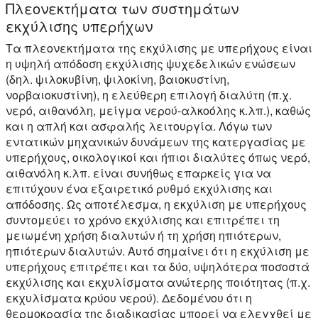
Πλεονεκτήματα των συστημάτων
εκχύλισης υπερήχων
Τα πλεονεκτήματα της εκχύλισης με υπερήχους είναι
η υψηλή απόδοση εκχύλισης ψυχεδελικών ενώσεων
(δηλ. ψιλοκυβίνη, ψιλοκίνη, βαιοκυστίνη,
νορβαιοκυστίνη), η ελεύθερη επιλογή διαλύτη (π.χ.
νερό, αιθανόλη, μείγμα νερού-αλκοόλης κ.λπ.), καθώς
και η απλή και ασφαλής λειτουργία. Λόγω των
εντατικών μηχανικών δυνάμεων της κατεργασίας με
υπερήχους, οικολογικοί και ήπιοι διαλύτες όπως νερό,
αιθανόλη κ.λπ. είναι συνήθως επαρκείς για να
επιτύχουν ένα εξαιρετικό ρυθμό εκχύλισης και
απόδοσης. Ως αποτέλεσμα, η εκχύλιση με υπερήχους
συντομεύει το χρόνο εκχύλισης και επιτρέπει τη
μειωμένη χρήση διαλυτών ή τη χρήση ηπιότερων,
ηπιότερων διαλυτών. Αυτό σημαίνει ότι η εκχύλιση με
υπερήχους επιτρέπει και τα δύο, υψηλότερα ποσοστά
εκχύλισης και εκχυλίσματα ανώτερης ποιότητας (π.χ.
εκχυλίσματα κρύου νερού). Δεδομένου ότι η
θερμοκρασία της διαδικασίας μπορεί να ελεγχθεί με