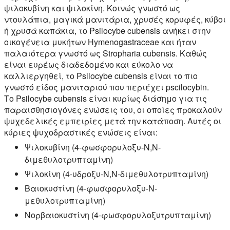
ψιλοκυβίνη και ψιλοκίνη. Κοινώς γνωστό ως
ντουλάπια, μαγικά μανιτάρια, χρυσές κορυφές, κύβοι
ή χρυσά καπάκια, το Psilocybe cubensis ανήκει στην
οικογένεια μυκήτων Hymenogastraceae και ήταν
παλαιότερα γνωστό ως Stropharia cubensis. Καθώς
είναι ευρέως διαδεδομένο και εύκολο να
καλλιεργηθεί, το Psilocybe cubensis είναι το πιο
γνωστό είδος μανιταριού που περιέχει pscilocybin.
Το Psilocybe cubensis είναι κυρίως διάσημο για τις
παραισθησιογόνες ενώσεις του, οι οποίες προκαλούν
ψυχεδελικές εμπειρίες μετά την κατάποση. Αυτές οι
κύριες ψυχοδραστικές ενώσεις είναι:
Ψιλοκυβίνη (4-φωσφορυλοξυ-N,N-
διμεθυλοτρυπταμίνη)
Ψιλοκίνη (4-υδροξυ-N,N-διμεθυλοτρυπταμίνη)
Βαιοκυστίνη (4-φωσφορυλοξυ-N-
μεθυλοτρυπταμίνη)
Νορβαιοκυστίνη (4-φωσφορυλοξυτρυπταμίνη)