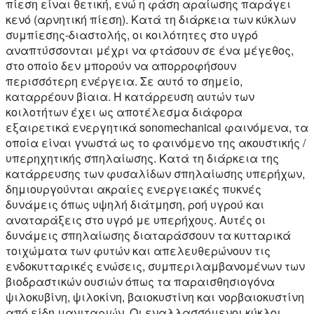
πίεση είναι θετική, ενώ η φάση αραίωσης παράγει
κενό (αρνητική πίεση). Κατά τη διάρκεια των κύκλων
συμπίεσης-διαστολής, οι κοιλότητες στο υγρό
αναπτύσσονται μέχρι να φτάσουν σε ένα μέγεθος,
στο οποίο δεν μπορούν να απορροφήσουν
περισσότερη ενέργεια. Σε αυτό το σημείο,
καταρρέουν βίαια. Η κατάρρευση αυτών των
κοιλοτήτων έχει ως αποτέλεσμα διάφορα
εξαιρετικά ενεργητικά sonomechanical φαινόμενα, τα
οποία είναι γνωστά ως το φαινόμενο της ακουστικής /
υπερηχητικής σπηλαίωσης. Κατά τη διάρκεια της
κατάρρευσης των φυσαλίδων σπηλαίωσης υπερήχων,
δημιουργούνται ακραίες ενεργειακές πυκνές
δυνάμεις όπως υψηλή διάτμηση, ροή υγρού και
αναταράξεις στο υγρό με υπερήχους. Αυτές οι
δυνάμεις σπηλαίωσης διαταράσσουν τα κυτταρικά
τοιχώματα των φυτών και απελευθερώνουν τις
ενδοκυτταρικές ενώσεις, συμπεριλαμβανομένων των
βιοδραστικών ουσιών όπως τα παραισθησιογόνα
ψιλοκυβίνη, ψιλοκίνη, βαιοκυστίνη και νορβαιοκυστίνη
από είδη μανιταριών. Οι εναλλασσόμενοι κύκλοι