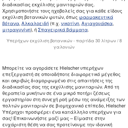
διαδικασίας εκχύλισης μανιταριών σας.
Χρησιμοποιήστε τους ηχοβολείς σας για κάθε είδους
εκχύλιση βοτανικών φυτών, όπως
φαρμακευτικά
βότανα
,
Αλκαλοειδή
(π.χ.
νικοτίνη
,
Αγιαχουάσκα
,
μιτραγυνίνη
), ή
Σπαγειρικά βάμματα
.
Υπερήχων εκχύλιση βοτανικών - παρτίδα 30 λίτρων / 8
γαλονιών
Υπερήχων βοτανική εκχύλιση δίνει υψηλότερες αποδόσει
Μπορείτε να αγοράσετε Hielscher υπερήχων
επεξεργαστή σε οποιοδήποτε διαφορετικό μέγεθος
και ακριβώς διαμορφωμένο στις απαιτήσεις της
διαδικασίας σας της εκχύλισης μανιταριών. Από τη
θεραπεία μυκήτων σε ένα μικρό ποτήρι ζέσεως
εργαστηρίου στη συνεχή ροή μέσω της ανάμειξης των
πολτών μανιταριών σε βιομηχανικό επίπεδο, Hielscher
Υπέρηχοι προσφέρει ένα κατάλληλο υπερήχων για
σας! Επικοινωνήστε μαζί μας – Είμαστε στην
ευχάριστη θέση να σας προτείνουμε την ιδανική