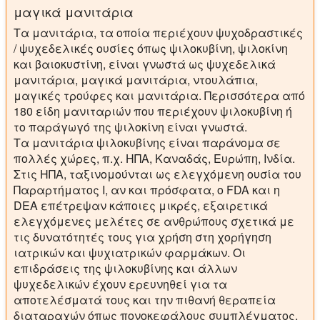
μαγικά μανιτάρια
Τα μανιτάρια, τα οποία περιέχουν ψυχοδραστικές
/ ψυχεδελικές ουσίες όπως ψιλοκυβίνη, ψιλοκίνη
και βαιοκυστίνη, είναι γνωστά ως ψυχεδελικά
μανιτάρια, μαγικά μανιτάρια, ντουλάπια,
μαγικές τρούφες και μανιτάρια. Περισσότερα από
180 είδη μανιταριών που περιέχουν ψιλοκυβίνη ή
το παράγωγό της ψιλοκίνη είναι γνωστά.
Τα μανιτάρια ψιλοκυβίνης είναι παράνομα σε
πολλές χώρες, π.χ. ΗΠΑ, Καναδάς, Ευρώπη, Ινδία.
Στις ΗΠΑ, ταξινομούνται ως ελεγχόμενη ουσία του
Παραρτήματος Ι, αν και πρόσφατα, ο FDA και η
DEA επέτρεψαν κάποιες μικρές, εξαιρετικά
ελεγχόμενες μελέτες σε ανθρώπους σχετικά με
τις δυνατότητές τους για χρήση στη χορήγηση
ιατρικών και ψυχιατρικών φαρμάκων. Οι
επιδράσεις της ψιλοκυβίνης και άλλων
ψυχεδελικών έχουν ερευνηθεί για τα
αποτελέσματά τους και την πιθανή θεραπεία
διαταραχών όπως πονοκεφάλους συμπλέγματος,