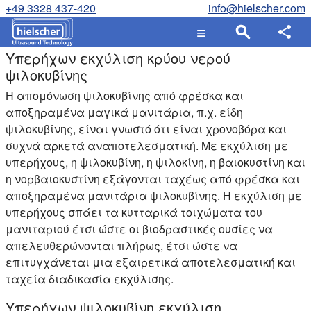
+49 3328 437-420
info@hielscher.com
Υπερήχων εκχύλιση κρύου νερού
ψιλοκυβίνης
Η απομόνωση ψιλοκυβίνης από φρέσκα και
αποξηραμένα μαγικά μανιτάρια, π.χ. είδη
ψιλοκυβίνης, είναι γνωστό ότι είναι χρονοβόρα και
συχνά αρκετά αναποτελεσματική. Με εκχύλιση με
υπερήχους, η ψιλοκυβίνη, η ψιλοκίνη, η βαιοκυστίνη και
η νορβαιοκυστίνη εξάγονται ταχέως από φρέσκα και
αποξηραμένα μανιτάρια ψιλοκυβίνης. Η εκχύλιση με
υπερήχους σπάει τα κυτταρικά τοιχώματα του
μανιταριού έτσι ώστε οι βιοδραστικές ουσίες να
απελευθερώνονται πλήρως, έτσι ώστε να
επιτυγχάνεται μια εξαιρετικά αποτελεσματική και
ταχεία διαδικασία εκχύλισης.
Υπερήχων ψιλοκυβίνη εκχύλιση