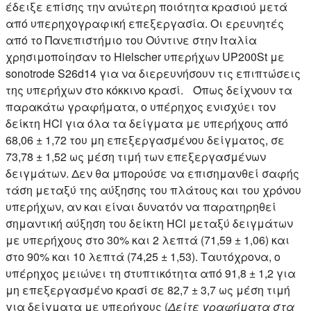
έδειξε επίσης την ανώτερη ποιότητα κρασιού μετά
από υπερηχογραφική επεξεργασία. Οι ερευνητές
από το Πανεπιστήμιο του Ούντινε στην Ιταλία
χρησιμοποίησαν το Hielscher υπερήχων UP200St με
sonotrode S26d14 για να διερευνήσουν τις επιπτώσεις
της υπερήχων στο κόκκινο κρασί. Όπως δείχνουν τα
παρακάτω γραφήματα, ο υπέρηχος ενισχύει τον
δείκτη HCl για όλα τα δείγματα με υπερήχους από
68,06 ± 1,72 του μη επεξεργασμένου δείγματος, σε
73,78 ± 1,52 ως μέση τιμή των επεξεργασμένων
δειγμάτων. Δεν θα μπορούσε να επισημανθεί σαφής
τάση μεταξύ της αύξησης του πλάτους και του χρόνου
υπερήχων, αν και είναι δυνατόν να παρατηρηθεί
σημαντική αύξηση του δείκτη HCl μεταξύ δειγμάτων
με υπερήχους στο 30% και 2 λεπτά (71,59 ± 1,06) και
στο 90% και 10 λεπτά (74,25 ± 1,53). Ταυτόχρονα, ο
υπέρηχος μειώνει τη στυπτικότητα από 91,8 ± 1,2 για
μη επεξεργασμένο κρασί σε 82,7 ± 3,7 ως μέση τιμή
για δείγματα με υπερήχους (
Δείτε γραφήματα στα