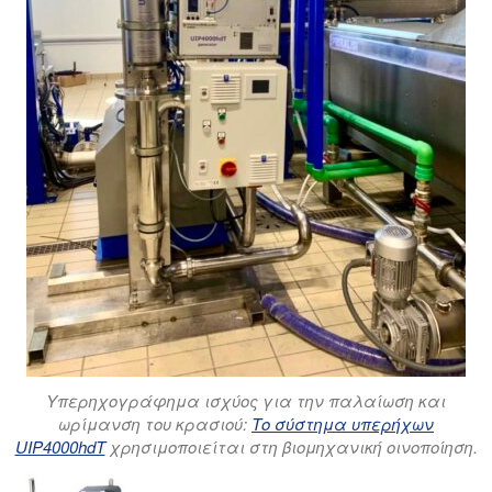
Υπερηχογράφημα ισχύος για την παλαίωση και
ωρίμανση του κρασιού:
Το σύστημα υπερήχων
UIP4000hdT
χρησιμοποιείται στη βιομηχανική οινοποίηση.