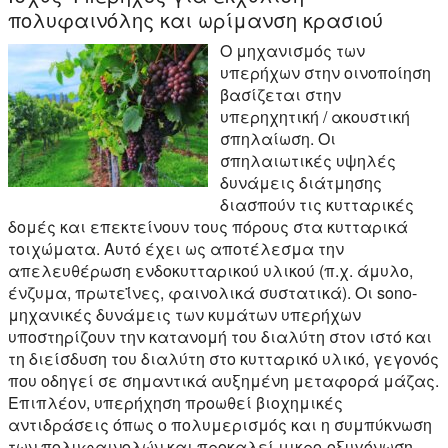
πολυφαινόλης και ωρίμανση κρασιού
Ο μηχανισμός των
υπερήχων στην οινοποίηση
βασίζεται στην
υπερηχητική / ακουστική
σπηλαίωση. Οι
σπηλαιωτικές υψηλές
δυνάμεις διάτμησης
διασπούν τις κυτταρικές
δομές και επεκτείνουν τους πόρους στα κυτταρικά
τοιχώματα. Αυτό έχει ως αποτέλεσμα την
απελευθέρωση ενδοκυτταρικού υλικού (π.χ. άμυλο,
ένζυμα, πρωτεΐνες, φαινολικά συστατικά). Οι sono-
μηχανικές δυνάμεις των κυμάτων υπερήχων
υποστηρίζουν την κατανομή του διαλύτη στον ιστό και
τη διείσδυση του διαλύτη στο κυτταρικό υλικό, γεγονός
που οδηγεί σε σημαντικά αυξημένη μεταφορά μάζας.
Επιπλέον, υπερήχηση προωθεί βιοχημικές
αντιδράσεις όπως ο πολυμερισμός και η συμπύκνωση
των πολυφαινολών και προκαλεί μικρο-οξυγόνωση.