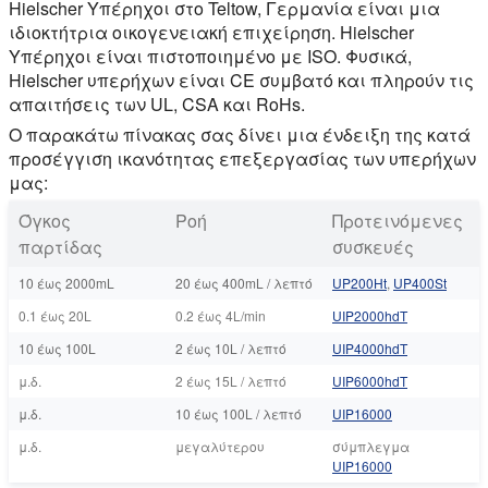
Hielscher Υπέρηχοι στο Teltow, Γερμανία είναι μια
ιδιοκτήτρια οικογενειακή επιχείρηση. Hielscher
Υπέρηχοι είναι πιστοποιημένο με ISO. Φυσικά,
Hielscher υπερήχων είναι CE συμβατό και πληρούν τις
απαιτήσεις των UL, CSA και RoHs.
Ο παρακάτω πίνακας σας δίνει μια ένδειξη της κατά
προσέγγιση ικανότητας επεξεργασίας των υπερήχων
μας:
Όγκος
Ροή
Προτεινόμενες
παρτίδας
συσκευές
10 έως 2000mL
20 έως 400mL / λεπτό
UP200Ht
,
UP400St
0.1 έως 20L
0.2 έως 4L/min
UIP2000hdT
10 έως 100L
2 έως 10L / λεπτό
UIP4000hdT
μ.δ.
2 έως 15L / λεπτό
UIP6000hdT
μ.δ.
10 έως 100L / λεπτό
UIP16000
μ.δ.
μεγαλύτερου
σύμπλεγμα
UIP16000