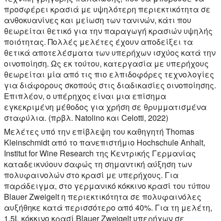
προσφέρει κρασιά με υψηλότερη περιεκτικότητα σε
ανθοκυανίνες και μείωση των τανινών, κάτι που
θεωρείται θετικό για την παραγωγή κρασιών υψηλής
ποιότητας. Πολλές μελέτες έχουν αποδείξει τα
θετικά αποτελέσματα των υπερήχων ισχύος κατά την
οινοποίηση. Ως εκ τούτου, κατεργασία με υπερήχους
θεωρείται μία από τις πιο ελπιδοφόρες τεχνολογίες
για διάφορους σκοπούς στις διαδικασίες οινοποίησης.
Επιπλέον, ο υπέρηχος είναι μια επίσημα
εγκεκριμένη μέθοδος για χρήση σε θρυμματισμένα
σταφύλια. (πρβλ. Natolino και Celotti, 2022)
Μελέτες υπό την επίβλεψη του καθηγητή Thomas
Kleinschmidt από το πανεπιστήμιο Hochschule Anhalt,
Institut for Wine Research της Κεντρικής Γερμανίας
καταδεικνύουν σαφώς τη σημαντική αύξηση των
πολυφαινολών στο κρασί με υπερήχους. Για
παράδειγμα, στο γερμανικό κόκκινο κρασί του τύπου
Blauer Zweigelt η περιεκτικότητα σε πολυφαινόλες
αυξήθηκε κατά περισσότερο από 40%. Για τη μελέτη,
1.5L κόκκινο κρασί Blauer Zweigelt υπερήχων σε