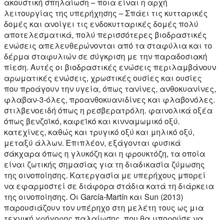
ακουστική σπηλαίωση – ποια είναι η αρχή
λειτουργίας της υπερήχησης – Σπάει τις κυτταρικές
δομές και ανοίγει τις ενδοκυτταρικές δομές πολύ
αποτελεσματικά, πολύ περισσότερες βιοδραστικές
ενώσεις απελευθερώνονται από τα σταφύλια και το
δέρμα σταφυλιών σε σύγκριση με την παραδοσιακή
πίεση. Αυτές οι βιοδραστικές ενώσεις περιλαμβάνουν
αρωματικές ενώσεις, χρωστικές ουσίες και ουσίες
που προάγουν την υγεία, όπως τανίνες, ανθοκυανίνες,
φλαβαν-3-όλες, προανθοκυανιδίνες και φλαβονόλες.
στιλβενοειδή όπως η ρεσβερατρόλη. φαινολικά οξέα
όπως βενζοϊκό, καφεϊκό και κινναμωμικό οξύ.
κατεχίνες, καθώς και τρυγικό οξύ και μηλικό οξύ,
μεταξύ άλλων. Επιπλέον, εξάγονται φυσικά
σάκχαρα όπως η γλυκόζη και η φρουκτόζη, τα οποία
είναι ζωτικής σημασίας για τη διαδικασία ζύμωσης
της οινοποίησης. Κατεργασία με υπερήχους μπορεί
να εφαρμοστεί σε διάφορα στάδια κατά τη διάρκεια
της οινοποίησης. Οι García-Martín και Sun (2013)
παρουσιάζουν τον υπέρηχο στη μελέτη τους ως μια
τεχνική γρήγορης παλαίωσης, που θα μπορούσε να