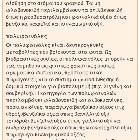
αίσθηση στο στόμα του κρασιού. Τα μη
φλαβονοειδή περιλαμβάνουν τα στιλβενοειδή
όπως η ρεσβερατρόλη και φαινολικά οξέα όπως
βενζοϊκό, καφεϊκό και κινναμωμικό οξύ.
πολυφαινόλες
Οι πολυφαινόλες είναι δευτερογενείς
μεταβολίτες που βρίσκονται στα φυτά. Ως
βιοδραστικές ουσίες, οι πολυφαινόλες μπορούν να
ταξινομηθούν ως φυτικές χρωστικές ουσίες,
αρωματικά συστατικά, προστατευτικοί
παράγοντες για το σύστημα φωτοσύνθεσης ή
δομικά στοιχεία για βιοπολυμερή (π.χ. λιγνίνη και
σουβερίνη). Η κατηγορία των πολυφαινολών
περιλαμβάνει φλαβονοειδή και ανθοκυανίνες,
προκυανιδίνες, παράγωγα βενζοϊκού οξέος (π.χ.
υδροξυβενζοϊκά οξέα όπως βανιλλικό οξύ,
τριυδροξυβενζοϊκά οξέα όπως γαλλικό οξύ και
διυδροξυβενζοϊκά οξέα όπως πρωτοκατεχοϊκό οξύ),
παράγωγα κινναμωμικού οξέος