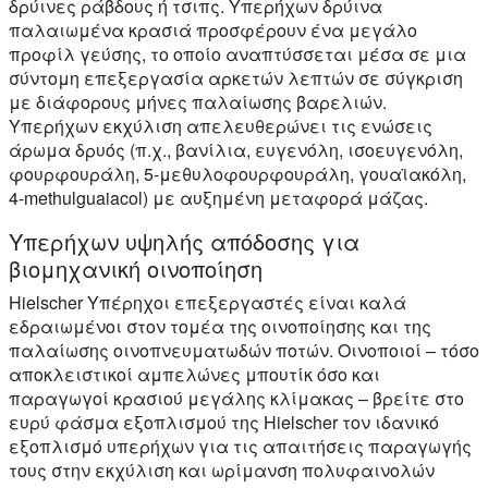
δρύινες ράβδους ή τσιπς. Υπερήχων δρύινα
παλαιωμένα κρασιά προσφέρουν ένα μεγάλο
προφίλ γεύσης, το οποίο αναπτύσσεται μέσα σε μια
σύντομη επεξεργασία αρκετών λεπτών σε σύγκριση
με διάφορους μήνες παλαίωσης βαρελιών.
Υπερήχων εκχύλιση απελευθερώνει τις ενώσεις
άρωμα δρυός (π.χ., βανίλια, ευγενόλη, ισοευγενόλη,
φουρφουράλη, 5-μεθυλοφουρφουράλη, γουαϊακόλη,
4-methulguaiacol) με αυξημένη μεταφορά μάζας.
Υπερήχων υψηλής απόδοσης για
βιομηχανική οινοποίηση
Hielscher Υπέρηχοι επεξεργαστές είναι καλά
εδραιωμένοι στον τομέα της οινοποίησης και της
παλαίωσης οινοπνευματωδών ποτών. Οινοποιοί – τόσο
αποκλειστικοί αμπελώνες μπουτίκ όσο και
παραγωγοί κρασιού μεγάλης κλίμακας – βρείτε στο
ευρύ φάσμα εξοπλισμού της Hielscher τον ιδανικό
εξοπλισμό υπερήχων για τις απαιτήσεις παραγωγής
τους στην εκχύλιση και ωρίμανση πολυφαινολών