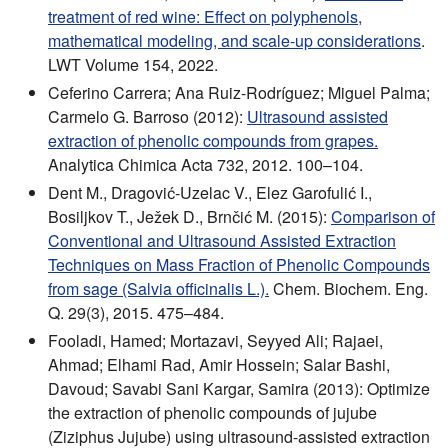
treatment of red wine: Effect on polyphenols,
mathematical modeling, and scale-up considerations
.
LWT Volume 154, 2022.
Ceferino Carrera; Ana Ruiz-Rodríguez; Miguel Palma;
Carmelo G. Barroso (2012):
Ultrasound assisted
extraction of phenolic compounds from grapes.
Analytica Chimica Acta 732, 2012. 100–104.
Dent M., Dragović-Uzelac V., Elez Garofulić I.,
Bosiljkov T., Ježek D., Brnčić M. (2015):
Comparison of
Conventional and Ultrasound Assisted Extraction
Techniques on Mass Fraction of Phenolic Compounds
from sage (Salvia officinalis L.).
Chem. Biochem. Eng.
Q. 29(3), 2015. 475–484.
Fooladi, Hamed; Mortazavi, Seyyed Ali; Rajaei,
Ahmad; Elhami Rad, Amir Hossein; Salar Bashi,
Davoud; Savabi Sani Kargar, Samira (2013): Optimize
the extraction of phenolic compounds of jujube
(Ziziphus Jujube) using ultrasound-assisted extraction