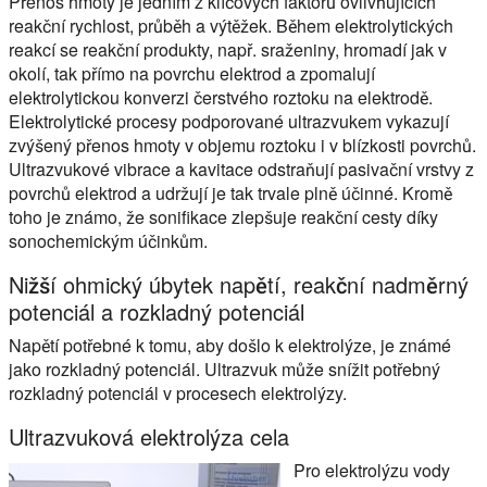
Přenos hmoty je jedním z klíčových faktorů ovlivňujících
reakční rychlost, průběh a výtěžek. Během elektrolytických
reakcí se reakční produkty, např. sraženiny, hromadí jak v
okolí, tak přímo na povrchu elektrod a zpomalují
elektrolytickou konverzi čerstvého roztoku na elektrodě.
Elektrolytické procesy podporované ultrazvukem vykazují
zvýšený přenos hmoty v objemu roztoku i v blízkosti povrchů.
Ultrazvukové vibrace a kavitace odstraňují pasivační vrstvy z
povrchů elektrod a udržují je tak trvale plně účinné. Kromě
toho je známo, že sonifikace zlepšuje reakční cesty díky
sonochemickým účinkům.
Nižší ohmický úbytek napětí, reakční nadměrný
potenciál a rozkladný potenciál
Napětí potřebné k tomu, aby došlo k elektrolýze, je známé
jako rozkladný potenciál. Ultrazvuk může snížit potřebný
rozkladný potenciál v procesech elektrolýzy.
Ultrazvuková elektrolýza cela
Pro elektrolýzu vody