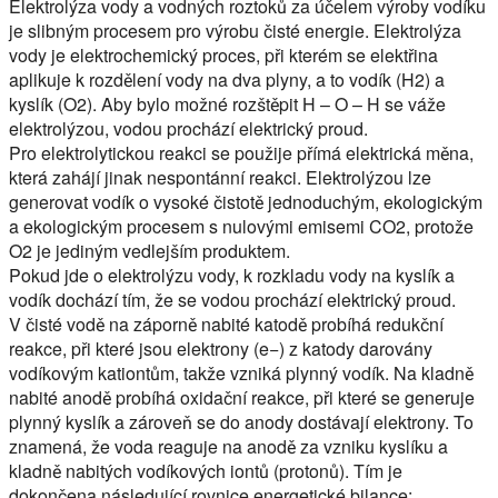
Elektrolýza vody a vodných roztoků za účelem výroby vodíku
je slibným procesem pro výrobu čisté energie. Elektrolýza
vody je elektrochemický proces, při kterém se elektřina
aplikuje k rozdělení vody na dva plyny, a to vodík (H2) a
kyslík (O2). Aby bylo možné rozštěpit H – O – H se váže
elektrolýzou, vodou prochází elektrický proud.
Pro elektrolytickou reakci se použije přímá elektrická měna,
která zahájí jinak nespontánní reakci. Elektrolýzou lze
generovat vodík o vysoké čistotě jednoduchým, ekologickým
a ekologickým procesem s nulovými emisemi CO2, protože
O2 je jediným vedlejším produktem.
Pokud jde o elektrolýzu vody, k rozkladu vody na kyslík a
vodík dochází tím, že se vodou prochází elektrický proud.
V čisté vodě na záporně nabité katodě probíhá redukční
reakce, při které jsou elektrony (e−) z katody darovány
vodíkovým kationtům, takže vzniká plynný vodík. Na kladně
nabité anodě probíhá oxidační reakce, při které se generuje
plynný kyslík a zároveň se do anody dostávají elektrony. To
znamená, že voda reaguje na anodě za vzniku kyslíku a
kladně nabitých vodíkových iontů (protonů). Tím je
dokončena následující rovnice energetické bilance: