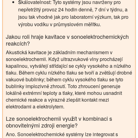
Škálovatelnost:
Tyto systémy jsou navrženy pro
nepřetržitý provoz 24 hodin denně, 7 dní v týdnu, a
jsou tak vhodné jak pro laboratorní výzkum, tak pro
výrobu vodíku v průmyslovém měřítku.
Jakou roli hraje kavitace v sonoelektrochemických
reakcích?
Akustická kavitace je základním mechanismem v
sonoelektrochemii. Když ultrazvukové vlny procházejí
kapalinou, vytvářejí střídající se cykly vysokého a nízkého
tlaku. Během cyklu nízkého tlaku se tvoří a zvětšují drobné
vakuové bublinky; během cyklu vysokého tlaku se tyto
bublinky implozivně zhroutí. Toto zhroucení generuje
lokálně extrémní teploty a tlaky, které mohou usnadnit
chemické reakce a výrazně zlepšit kontakt mezi
elektrodami a elektrolytem.
Lze sonoelektrochemii využít v kombinaci s
obnovitelnými zdroji energie?
Ano. Sonoelektrochemické systémy lze integrovat s