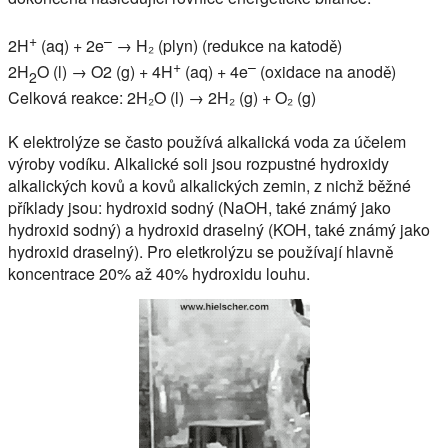
+
–
2H
(aq) + 2e
→ H₂ (plyn) (redukce na katodě)
+
–
2H
O (l) → O2 (g) + 4H
(aq) + 4e
(oxidace na anodě)
2
Celková reakce: 2H₂O (l) → 2H₂ (g) + O₂ (g)
K elektrolýze se často používá alkalická voda za účelem
výroby vodíku. Alkalické soli jsou rozpustné hydroxidy
alkalických kovů a kovů alkalických zemin, z nichž běžné
příklady jsou: hydroxid sodný (NaOH, také známý jako
hydroxid sodný) a hydroxid draselný (KOH, také známý jako
hydroxid draselný). Pro eletkrolýzu se používají hlavně
koncentrace 20% až 40% hydroxidu louhu.