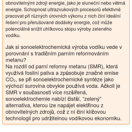
obnovitelnými zdroji energie, jako je sluneční nebo větrná
energie. Schopnost ultrazvukových procesorů efektivně
pracovat při různých úrovních výkonu z nich činí ideální
řešení pro přerušované dodávky energie, což může
potenciálně snížit uhlíkovou stopu výroby zeleného
vodíku.
Jak si sonoelektrochemická výroba vodíku vede v
porovnání s tradičním parním reformováním
metanu?
Na rozdíl od parní reformy metanu (SMR), která
využívá fosilní paliva a způsobuje značné emise
CO₂, se při sonoelektrochemické syntéze jako
výchozí surovina obvykle používá voda. Ačkoli je
SMR v současnosti více rozšířená,
sonoelektrochemie nabízí čistší, “zelený”
alternativa, kterou lze napájet elektřinou z
obnovitelných zdrojů, což z ní činí klíčovou
technologii pro udržitelnou vodíkovou ekonomiku.