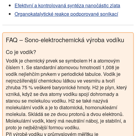
Efektivní a kontrolovaná syntéza nanočástic zlata
Organokatalytické reakce podporované sonikací
FAQ – Sono-elektrochemická výroba vodíku
Co je vodík?
Vodík je chemický prvek se symbolem H a atomovým
číslem 1. Se standardní atomovou hmotností 1,008 je
vodík nejlehčím prvkem v periodické tabulce. Vodík je
nejrozšířenější chemickou látkou ve vesmíru a tvoří
zhruba 75 % veškeré baryonické hmoty. H2 je plyn, který
vzniká, když se dva atomy vodíku spojí dohromady a
stanou se molekulou vodíku. H2 se také nazývá
molekulární vodík a je to diatomická, homonukleární
molekula. Skládá se ze dvou protonů a dvou elektronů.
Molekulární vodík, který má neutrální náboj, je stabilní, a
proto je nejběžnější formou vodíku.
Při výrobě vodíku v průmyslovém měřítku je