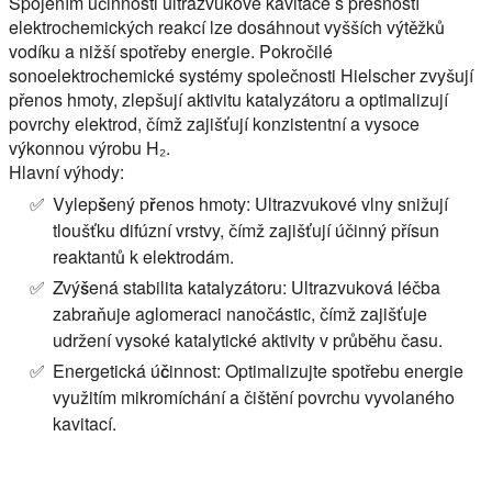
Spojením účinnosti ultrazvukové kavitace s přesností
elektrochemických reakcí lze dosáhnout vyšších výtěžků
vodíku a nižší spotřeby energie. Pokročilé
sonoelektrochemické systémy společnosti Hielscher zvyšují
přenos hmoty, zlepšují aktivitu katalyzátoru a optimalizují
povrchy elektrod, čímž zajišťují konzistentní a vysoce
výkonnou výrobu H₂.
Hlavní výhody:
Vylepšený přenos hmoty:
Ultrazvukové vlny snižují
tloušťku difúzní vrstvy, čímž zajišťují účinný přísun
reaktantů k elektrodám.
Zvýšená stabilita katalyzátoru:
Ultrazvuková léčba
zabraňuje aglomeraci nanočástic, čímž zajišťuje
udržení vysoké katalytické aktivity v průběhu času.
Energetická účinnost:
Optimalizujte spotřebu energie
využitím mikromíchání a čištění povrchu vyvolaného
kavitací.