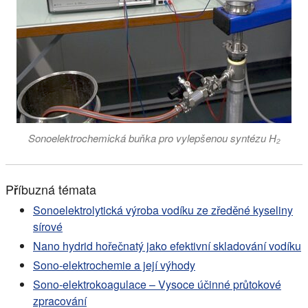
Sonoelektrochemická buňka pro vylepšenou syntézu H₂
Příbuzná témata
Sonoelektrolytická výroba vodíku ze zředěné kyseliny
sírové
Nano hydrid hořečnatý jako efektivní skladování vodíku
Sono-elektrochemie a její výhody
Sono-elektrokoagulace – Vysoce účinné průtokové
zpracování