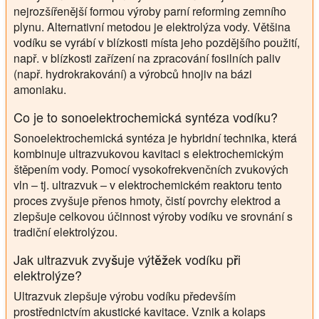
nejrozšířenější formou výroby parní reforming zemního
plynu. Alternativní metodou je elektrolýza vody. Většina
vodíku se vyrábí v blízkosti místa jeho pozdějšího použití,
např. v blízkosti zařízení na zpracování fosilních paliv
(např. hydrokrakování) a výrobců hnojiv na bázi
amoniaku.
Co je to sonoelektrochemická syntéza vodíku?
Sonoelektrochemická syntéza je hybridní technika, která
kombinuje ultrazvukovou kavitaci s elektrochemickým
štěpením vody. Pomocí vysokofrekvenčních zvukových
vln – tj. ultrazvuk – v elektrochemickém reaktoru tento
proces zvyšuje přenos hmoty, čistí povrchy elektrod a
zlepšuje celkovou účinnost výroby vodíku ve srovnání s
tradiční elektrolýzou.
Jak ultrazvuk zvyšuje výtěžek vodíku při
elektrolýze?
Ultrazvuk zlepšuje výrobu vodíku především
prostřednictvím akustické kavitace. Vznik a kolaps