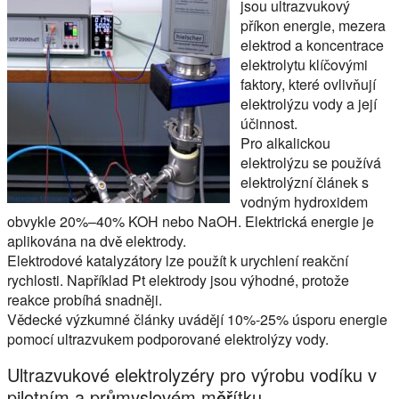
jsou ultrazvukový
příkon energie, mezera
elektrod a koncentrace
elektrolytu klíčovými
faktory, které ovlivňují
elektrolýzu vody a její
účinnost.
Pro alkalickou
elektrolýzu se používá
elektrolýzní článek s
vodným hydroxidem
obvykle 20%–40% KOH nebo NaOH. Elektrická energie je
aplikována na dvě elektrody.
Elektrodové katalyzátory lze použít k urychlení reakční
rychlosti. Například Pt elektrody jsou výhodné, protože
reakce probíhá snadněji.
Vědecké výzkumné články uvádějí 10%-25% úsporu energie
pomocí ultrazvukem podporované elektrolýzy vody.
Ultrazvukové elektrolyzéry pro výrobu vodíku v
pilotním a průmyslovém měřítku