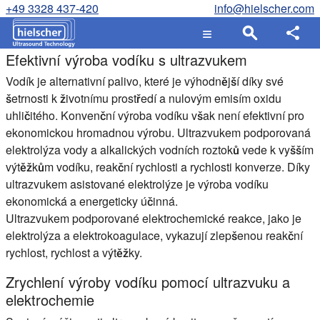
+49 3328 437-420
info@hielscher.com
Efektivní výroba vodíku s ultrazvukem
Vodík je alternativní palivo, které je výhodnější díky své
šetrnosti k životnímu prostředí a nulovým emisím oxidu
uhličitého. Konvenční výroba vodíku však není efektivní pro
ekonomickou hromadnou výrobu. Ultrazvukem podporovaná
elektrolýza vody a alkalických vodních roztoků vede k vyšším
výtěžkům vodíku, reakční rychlosti a rychlosti konverze. Díky
ultrazvukem asistované elektrolýze je výroba vodíku
ekonomická a energeticky účinná.
Ultrazvukem podporované elektrochemické reakce, jako je
elektrolýza a elektrokoagulace, vykazují zlepšenou reakční
rychlost, rychlost a výtěžky.
Zrychlení výroby vodíku pomocí ultrazvuku a
elektrochemie