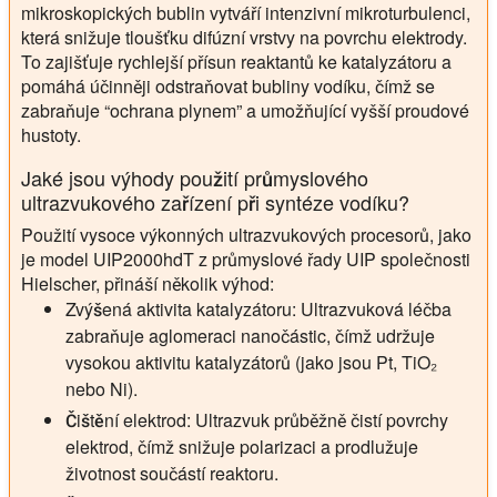
mikroskopických bublin vytváří intenzivní mikroturbulenci,
která snižuje tloušťku difúzní vrstvy na povrchu elektrody.
To zajišťuje rychlejší přísun reaktantů ke katalyzátoru a
pomáhá účinněji odstraňovat bubliny vodíku, čímž se
zabraňuje “ochrana plynem” a umožňující vyšší proudové
hustoty.
Jaké jsou výhody použití průmyslového
ultrazvukového zařízení při syntéze vodíku?
Použití vysoce výkonných ultrazvukových procesorů, jako
je model UIP2000hdT z průmyslové řady UIP společnosti
Hielscher, přináší několik výhod:
Zvýšená aktivita katalyzátoru:
Ultrazvuková léčba
zabraňuje aglomeraci nanočástic, čímž udržuje
vysokou aktivitu katalyzátorů (jako jsou Pt, TiO₂
nebo Ni).
Čištění elektrod:
Ultrazvuk průběžně čistí povrchy
elektrod, čímž snižuje polarizaci a prodlužuje
životnost součástí reaktoru.