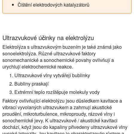
Čištění elektrodových katalyzátorů
Ultrazvukové účinky na elektrolýzu
Elektrolýza s ultrazvukovým buzením je také známá jako
sonoelektrolýza. Různé ultrazvukové faktory
sonomechanické a sonochemické povahy ovlivňují a
urychlují elektrochemické reakce.
Ultrazvukové vlny vytvářejí bublinky
Bubliny praskají
Extrémní teplo rozštěpuje molekuly vody
Faktory ovlivňující elektrolýzu jsou důsledkem kavitace a
vibrací vyvolaných ultrazvukem a zahrnují akustické
proudění, mikroturbulence, mikroproudy, rázové vlny i
sonochemické jevy. K ultrazvukové / akustické kavitaci
dochází, když jsou do kapaliny přivedeny ultrazvukové vlny
vysoké intenzity. Jev kavitace je charakterizován růstem a