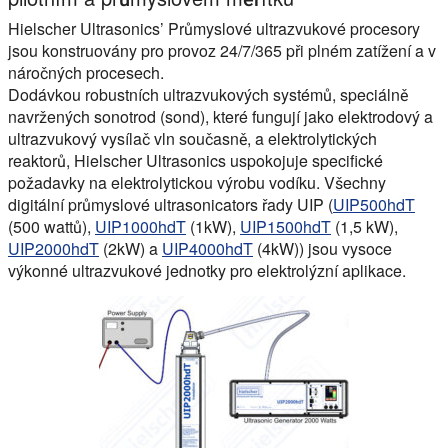
Hielscher Ultrasonics’ Průmyslové ultrazvukové procesory
jsou konstruovány pro provoz 24/7/365 při plném zatížení a v
náročných procesech.
Dodávkou robustních ultrazvukových systémů, speciálně
navržených sonotrod (sond), které fungují jako elektrodový a
ultrazvukový vysílač vln současně, a elektrolytických
reaktorů, Hielscher Ultrasonics uspokojuje specifické
požadavky na elektrolytickou výrobu vodíku. Všechny
digitální průmyslové ultrasonicators řady UIP (
UIP500hdT
(500 wattů),
UIP1000hdT
(1kW),
UIP1500hdT
(1,5 kW),
UIP2000hdT
(2kW) a
UIP4000hdT
(4kW)) jsou vysoce
výkonné ultrazvukové jednotky pro elektrolýzní aplikace.