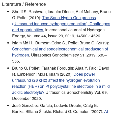
Literatura / Reference
Sherif S. Rashwan, Ibrahim Dincer, Atef Mohany, Bruno
G. Pollet (2019):
The Sono-Hydro-Gen process
(Ultrasound induced hydrogen production): Challenges
and opportunities.
International Journal of Hydrogen
Energy, Volume 44, Issue 29, 2019, 14500-14526.
Islam Md H., Burheim Odne S., Pollet Bruno G. (2019):
Sonochemical and sonoelectrochemical production of
hydrogen
. Ultrasonics Sonochemistry 51, 2019. 533–
555.
Bruno G. Pollet; Faranak Foroughi; Alaa Y. Faid; David
R. Emberson; Md.H. Islam (2020):
Does power
ultrasound (26 kHz) affect the hydrogen evolution
reaction (HER) on Pt polycrystalline electrode in a mild
acidic electrolyte?
Ultrasonics Sonochemistry Vol. 69,
December 2020.
José González-García, Ludovic Drouin, Craig E.
Banks, Biljana Šljukić, Richard G. Compton (2007):
At