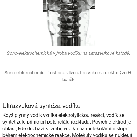
Sono-elektrochemická výroba vodíku na ultrazvukové katodě.
Sono-elektrochemie - ilustrace vlivu ultrazvuku na elektrolýzu H-
buněk
Toto video ilustruje pozitivní vliv přímé ultrazvuku elektrody
Ultrazvuková syntéza vodíku
Když plynný vodík vzniká elektrolytickou reakcí, vodík se
syntetizuje přímo při potenciálu rozkladu. Povrch elektrod je
oblast, kde dochází k tvorbě vodíku na molekulárním stupni
během elektrochemické reakce. Molekuly vodíku se nukleují