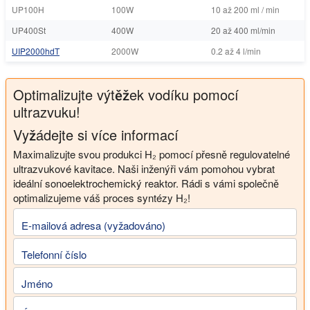
UP100H
100W
10 až 200 ml / min
UP400St
400W
20 až 400 ml/min
UIP2000hdT
2000W
0.2 až 4 l/min
Optimalizujte výtěžek vodíku pomocí
ultrazvuku!
Vyžádejte si více informací
Maximalizujte svou produkci H₂ pomocí přesně regulovatelné
ultrazvukové kavitace. Naši inženýři vám pomohou vybrat
ideální sonoelektrochemický reaktor. Rádi s vámi společně
optimalizujeme váš proces syntézy H₂!
E-mailová adresa (vyžadováno)
Telefonní číslo
Jméno